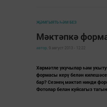
ҖӘМГЫЯТЬ ҺӘМ БЕЗ
Мәктәпкә форма
автор,
9 август 2013 - 12:22
Хөрмәтле укучылар һәм укытуч
формасы керү белән килешәсе
бар? Сезнең мәктәп нинди фор
Фотолар белән куйсагыз тагын