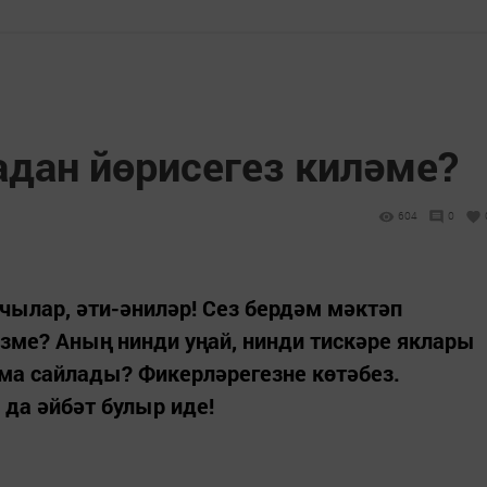
дан йөрисегез киләме?
604
0
ылар, әти-әниләр! Сез бердәм мәктәп
зме? Аның нинди уңай, нинди тискәре яклары
ма сайлады? Фикерләрегезне көтәбез.
 да әйбәт булыр иде!