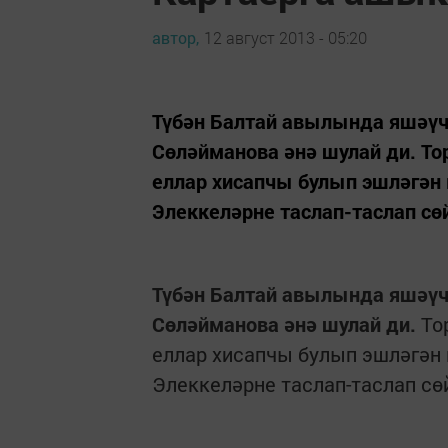
автор,
12 август 2013 - 05:20
Түбән Балтай авылында яшәүче
Сөләйманова әнә шулай ди. Т
еллар хисапчы булып эшләгән 
Элеккеләрне таслап-таслап сөй
Түбән Балтай авылында яшәүче
Сөләйманова әнә шулай ди.
То
еллар хисапчы булып эшләгән 
Элеккеләрне таслап-таслап сөй