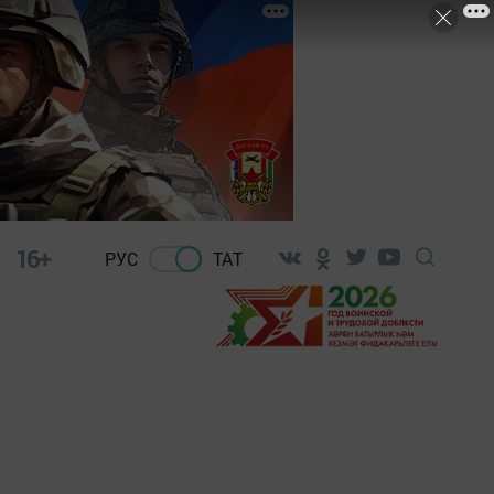
16+
РУС
ТАТ