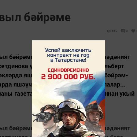
авыл бәйрәме
559
0
выл бәйрәменә җыйналалар. Район мәдәният
хетдинова үзенең тормыш иптәше Альберт
бәкләрдә яшәүче якташларын җыеп бәйрәм-
рда яшәүчеләр дә бу көнне көтеп алалар...
маны газетабызның киләсе саннарыннан укый
выл бәйрәменә җыйналалар. Район мәдәният