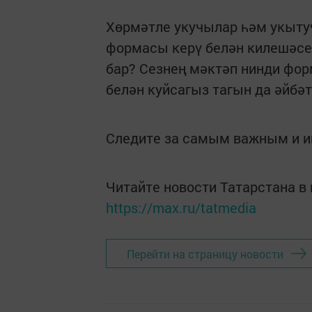
Хөрмәтле укучылар һәм укытуч
формасы керү белән килешәсез
бар? Сезнең мәктәп нинди фор
белән куйсагыз тагын да әйбәт
Следите за самым важным и 
Читайте новости Татарстана 
https://max.ru/tatmedia
Перейти на страницу новости