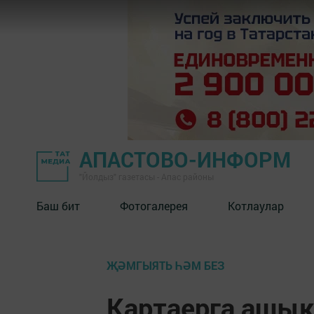
АПАСТОВО-ИНФОРМ
"Йолдыз" газетасы - Апас районы
Баш бит
Фотогалерея
Котлаулар
ҖӘМГЫЯТЬ ҺӘМ БЕЗ
Картаерга ашы