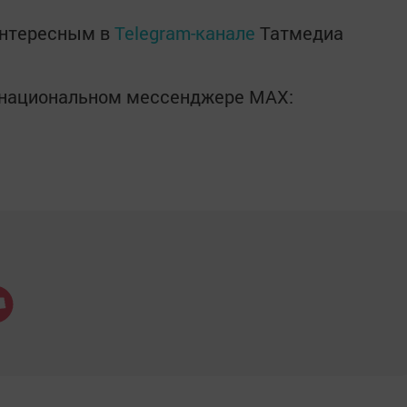
интересным в
Telegram-канале
Татмедиа
в национальном мессенджере MАХ: