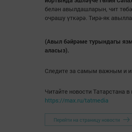
йортында эшләүче Гөлия Сәла
белән авылдашларын, чит төб
очрашу үткәрә. Тирә-як авылла
(Авыл бәйрәме турындагы яз
аласыз).
Следите за самым важным и 
Читайте новости Татарстана 
https://max.ru/tatmedia
Перейти на страницу новости