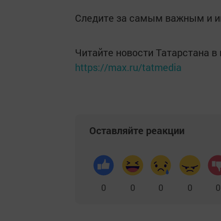
Следите за самым важным и 
Читайте новости Татарстана 
https://max.ru/tatmedia
Оставляйте реакции
0
0
0
0
0