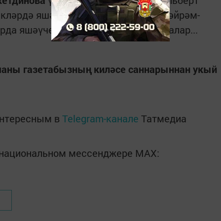
хетдинова
үзенең тормыш иптәше Альберт
әкләрдә яшәүче якташларын җыеп бәйрәм-
рда яшәүчеләр дә бу көнне көтеп алалар...
маны газетабызның киләсе саннарыннан укый
интересным в
Telegram-канале
Татмедиа
в национальном мессенджере MАХ: