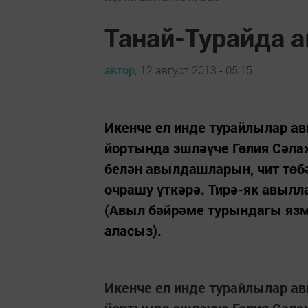
Танай-Турайда 
автор,
12 август 2013 - 05:15
Икенче ел инде турайлылар а
йортында эшләүче Гөлия Сәла
белән авылдашларын, чит тө
очрашу үткәрә. Тирә-як авылла
(Авыл бәйрәме турындагы яз
аласыз).
Икенче ел инде турайлылар а