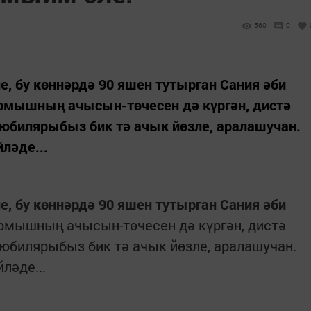
560
0
, бу көннәрдә 90 яшен тутырган Сания әби
ормышның ачысын-төчесен дә күргән, дистә
юбилярыбыз бик тә ачык йөзле, аралашучан.
ләде...
, бу көннәрдә 90 яшен тутырган Сания әби
рмышның ачысын-төчесен дә күргән, дистә
юбилярыбыз бик тә ачык йөзле, аралашучан.
ләде...