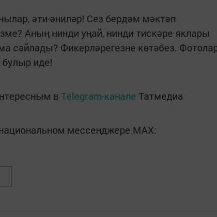
ылар, әти-әниләр! Сез бердәм мәктәп
ме? Аның нинди уңай, нинди тискәре яклары
ма сайлады? Фикерләрегезне көтәбез. Фотола
 булыр иде!
интересным в
Telegram-канале
Татмедиа
в национальном мессенджере MАХ: