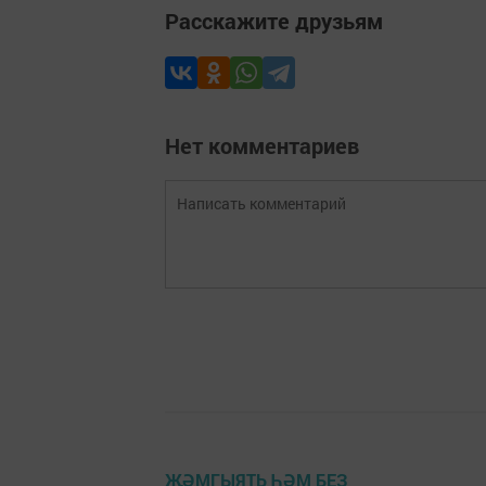
Расскажите друзьям
Нет комментариев
ҖӘМГЫЯТЬ ҺӘМ БЕЗ