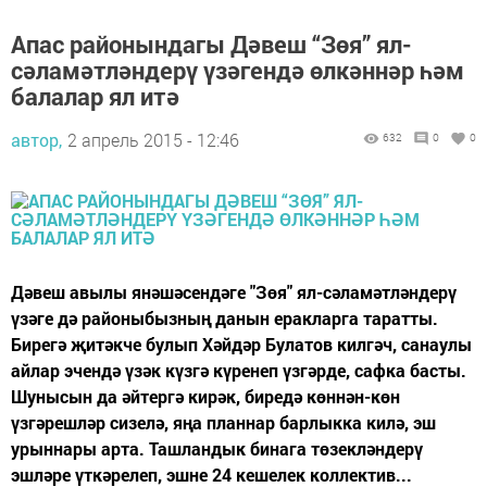
Апас районындагы Дәвеш “Зөя” ял-
сәламәтләндерү үзәгендә өлкәннәр һәм
балалар ял итә
автор,
2 апрель 2015 - 12:46
632
0
0
Дәвеш авылы янәшәсендәге "Зөя" ял-сәламәтләндерү
үзәге дә районыбызның данын еракларга таратты.
Бирегә җитәкче булып Хәйдәр Булатов килгәч, санаулы
айлар эчендә үзәк күзгә күренеп үзгәрде, сафка басты.
Шунысын да әйтергә кирәк, биредә көннән-көн
үзгәрешләр сизелә, яңа планнар барлыкка килә, эш
урыннары арта. Ташландык бинага төзекләндерү
эшләре үткәрелеп, эшне 24 кешелек коллектив...