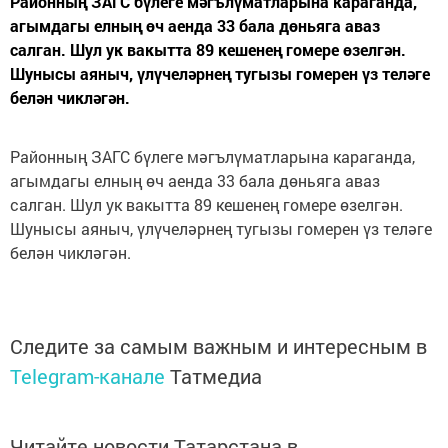
Районның ЗАГС бүлеге мәгълүматларына караганда,
агымдагы елның өч аенда 33 бала дөньяга аваз
салган. Шул ук вакытта 89 кешенең гомере өзелгән.
Шунысы аяныч, үлүчеләрнең тугызы гомерен үз теләге
белән чикләгән.
Районның ЗАГС бүлеге мәгълүматларына караганда,
агымдагы елның өч аенда 33 бала дөньяга аваз
салган. Шул ук вакытта 89 кешенең гомере өзелгән.
Шунысы аяныч, үлүчеләрнең тугызы гомерен үз теләге
белән чикләгән.
Следите за самым важным и интересным в
Telegram-канале
Татмедиа
Читайте новости Татарстана в