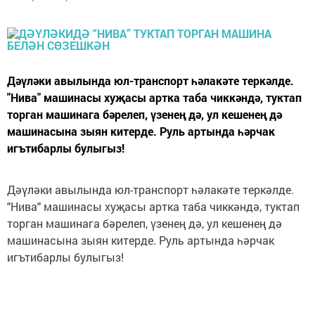
Дәүләки авылында юл-транспорт һәлакәте теркәлде.
"Нива" машинасы хуҗасы артка таба чиккәндә, туктап
торган машинага бәрелеп, үзенең дә, ул кешенең дә
машинасына зыян китерде. Руль артында һәрчак
игътибарлы булыгыз!
Дәүләки авылында юл-транспорт һәлакәте теркәлде.
"Нива" машинасы хуҗасы артка таба чиккәндә, туктап
торган машинага бәрелеп, үзенең дә, ул кешенең дә
машинасына зыян китерде. Руль артында һәрчак
игътибарлы булыгыз!