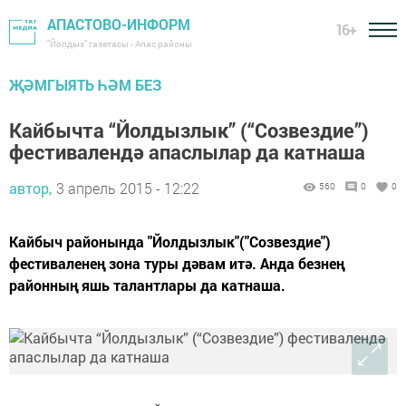
АПАСТОВО-ИНФОРМ
16+
"Йолдыз" газетасы - Апас районы
ҖӘМГЫЯТЬ ҺӘМ БЕЗ
Кайбычта “Йолдызлык” (“Созвездие”)
фестивалендә апаслылар да катнаша
автор,
3 апрель 2015 - 12:22
560
0
0
Кайбыч районында "Йолдызлык"("Созвездие")
фестиваленең зона туры дәвам итә. Анда безнең
районның яшь талантлары да катнаша.