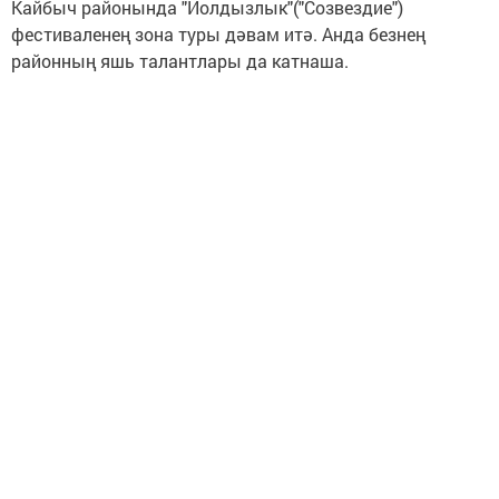
Кайбыч районында "Йолдызлык"("Созвездие")
фестиваленең зона туры дәвам итә. Анда безнең
районның яшь талантлары да катнаша.