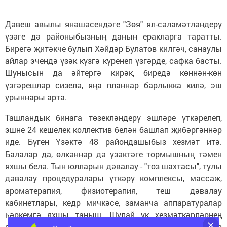
Дәвеш авылы янәшәсендәге "Зөя" ял-сәламәтләндерү
үзәге дә районыбызның данын еракларга таратты.
Бирегә җитәкче булып Хәйдәр Булатов килгәч, санаулы
айлар эчендә үзәк күзгә күренеп үзгәрде, сафка басты.
Шунысын да әйтергә кирәк, биредә көннән-көн
үзгәрешләр сизелә, яңа планнар барлыкка килә, эш
урыннары арта.
Ташландык бинага төзекләндерү эшләре үткәрелеп,
эшне 24 кешелек коллектив белән башлап җибәргәннәр
иде. Бүген Үзәктә 48 райондашыбыз хезмәт итә.
Балалар да, өлкәннәр дә үзәктәге тормышның тәмен
яхшы белә. Тын юлларын дәвалау - "тоз шахтасы", тулы
дәвалау процедуралары үткәрү комплексы, массаж,
ароматерапия, физиотерапия, теш дәвалау
кабинетлары, кедр мичкәсе, заманча аппаратуралар
һәркемгә яхшы таныш. Шулай ук хезмәткәрләрнең
ягымлылыгына, булдыклылыгына өстәп, бер