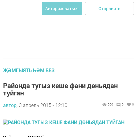
Отправить
Авторизоваться
ҖӘМГЫЯТЬ ҺӘМ БЕЗ
Районда тугыз кеше фани дөньядан
туйган
автор,
3 апрель 2015 - 12:10
560
0
0