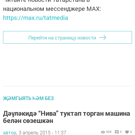
национальном мессенджере MАХ:
https://max.ru/tatmedia
Перейти на страницу новости
ҖӘМГЫЯТЬ ҺӘМ БЕЗ
Дәүләкидә “Нива” туктап торган машина
белән сөзешкән
автор,
3 апрель 2015 - 11:37
535
0
0