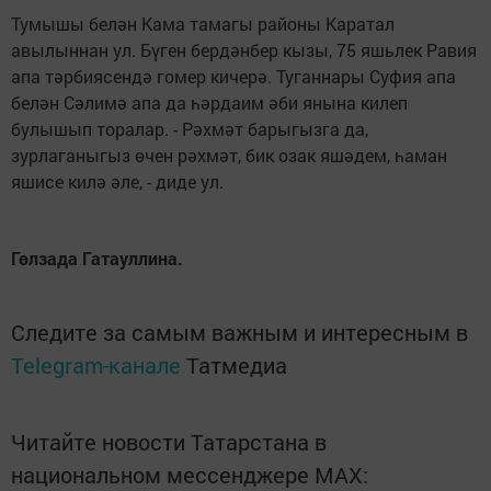
Тумышы белән Кама тамагы районы Каратал
авылыннан ул. Бүген бердәнбер кызы, 75 яшьлек Равия
апа тәрбиясендә гомер кичерә. Туганнары Суфия апа
белән Сәлимә апа да һәрдаим әби янына килеп
булышып торалар. - Рәхмәт барыгызга да,
зурлаганыгыз өчен рәхмәт, бик озак яшәдем, һаман
яшисе килә әле, - диде ул.
Гөлзада Гатауллина.
Следите за самым важным и интересным в
Telegram-канале
Татмедиа
Читайте новости Татарстана в
национальном мессенджере MАХ: