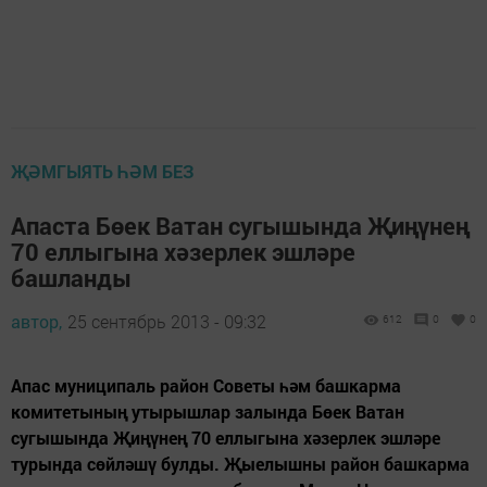
ҖӘМГЫЯТЬ ҺӘМ БЕЗ
Апаста Бөек Ватан сугышында Җиңүнең
70 еллыгына хәзерлек эшләре
башланды
автор,
25 сентябрь 2013 - 09:32
612
0
0
Апас муниципаль район Советы һәм башкарма
комитетының утырышлар залында Бөек Ватан
сугышында Җиңүнең 70 еллыгына хәзерлек эшләре
турында сөйләшү булды. Җыелышны район башкарма