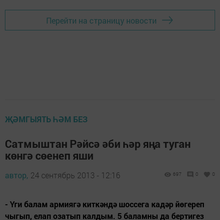
Перейти на страницу новости
ҖӘМГЫЯТЬ ҺӘМ БЕЗ
Сатмыштан Рәйсә әби һәр яңа туган
көнгә сөенеп яши
автор,
24 сентябрь 2013 - 12:16
697
0
0
- Үги балам армиягә киткәндә шоссега кадәр йөгереп
чыгып, елап озатып калдым. 5 баламны да бертигез