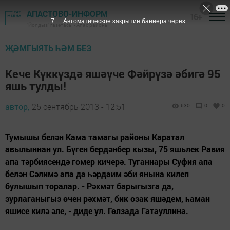
АПАСТОВО-ИНФОРМ
16+
6
Автоматическое закрытие баннера через
"Йолдыз" газетасы - Апас районы
ҖӘМГЫЯТЬ ҺӘМ БЕЗ
Кече Күккүздә яшәүче Фәйрүзә әбигә 95
яшь тулды!
автор,
25 сентябрь 2013 - 12:51
630
0
0
Тумышы белән Кама тамагы районы Каратал
авылыннан ул. Бүген бердәнбер кызы, 75 яшьлек Равия
апа тәрбиясендә гомер кичерә. Туганнары Суфия апа
белән Сәлимә апа да һәрдаим әби янына килеп
булышып торалар. - Рәхмәт барыгызга да,
зурлаганыгыз өчен рәхмәт, бик озак яшәдем, һаман
яшисе килә әле, - диде ул. Гөлзада Гатауллина.