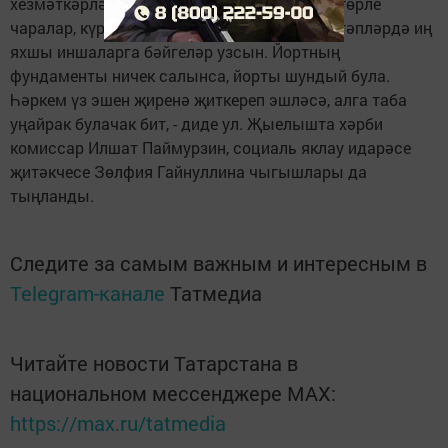
хезмәткәрләре мәгълүматларын яңартып, төрле
чаралар, күргәзмәләр оештырсыннар. Мәктәпләрдә иң
яхшы иншаларга бәйгеләр узсын. Йортның
фундаменты ничек салынса, йорты шундый була.
Һәркем үз эшен җиренә җиткереп эшләсә, алга таба
уңайрак булачак бит, - диде ул. Җыелышта хәрби
комиссар Илшат Паймурзин, социаль яклау идарәсе
җитәкчесе Зөлфия Гайнуллина чыгышлары да
тыңланды.
Следите за самым важным и интересным в
Telegram-канале
Татмедиа
Читайте новости Татарстана в
национальном мессенджере MАХ:
https://max.ru/tatmedia