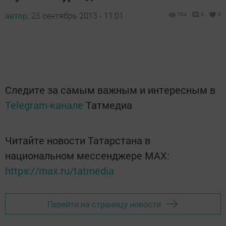
автор,
25 сентябрь 2013 - 11:01
704
0
0
Следите за самым важным и интересным в
Telegram-канале
Татмедиа
Читайте новости Татарстана в
национальном мессенджере MАХ:
https://max.ru/tatmedia
Перейти на страницу новости