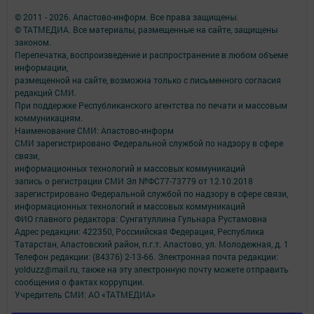
© 2011 - 2026. Апастово-информ. Все права защищены.
© ТАТМЕДИА. Все материалы, размещенные на сайте, защищены
законом.
Перепечатка, воспроизведение и распространение в любом объеме
информации,
размещенной на сайте, возможна только с письменного согласия
редакций СМИ.
При поддержке Республиканского агентства по печати и массовым
коммуникациям.
Наименование СМИ: Апастово-информ
СМИ зарегистрировано Федеральной службой по надзору в сфере
связи,
информационных технологий и массовых коммуникаций
запись о регистрации СМИ Эл №ФС77-73779 от 12.10.2018
зарегистрировано Федеральной службой по надзору в сфере связи,
информационных технологий и массовых коммуникаций
ФИО главного редактора: Сунгатуллина Гульнара Рустамовна
Адрес редакции: 422350, Россиийская Федерация, Республика
Татарстан, Апастовский район, п.г.т. Апастово, ул. Молодежная, д. 1
Телефон редакции: (84376) 2-13-66. Электронная почта редакции:
yolduzz@mail.ru, также на эту электронную почту можете отправить
сообщения о фактах коррупции.
Учредитель СМИ: АО «ТАТМЕДИА»