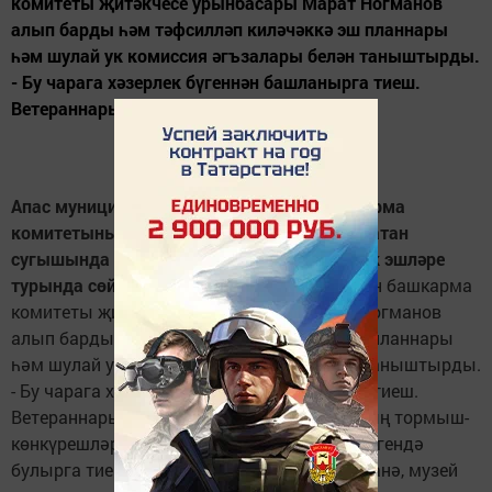
комитеты җитәкчесе урынбасары Марат Ногманов
алып барды һәм тәфсилләп киләчәккә эш планнары
һәм шулай ук комиссия әгъзалары белән таныштырды.
- Бу чарага хәзерлек бүгеннән башланырга тиеш.
Ветераннарыбызны...
Апас муниципаль район Советы һәм башкарма
комитетының утырышлар залында Бөек Ватан
сугышында Җиңүнең 70 еллыгына хәзерлек эшләре
турында сөйләшү булды.
Җыелышны район башкарма
комитеты җитәкчесе урынбасары Марат Ногманов
алып барды һәм тәфсилләп киләчәккә эш планнары
һәм шулай ук комиссия әгъзалары белән таныштырды.
- Бу чарага хәзерлек бүгеннән башланырга тиеш.
Ветераннарыбызны барлап торыйк, аларның тормыш-
көнкүрешләре һәр җитәкченең игътибар үзәгендә
булырга тиеш. Мәдәният йортлары, китапханә, музей