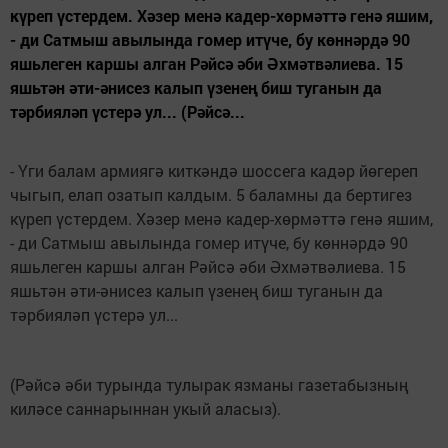
күреп үстердем. Хәзер менә кадер-хөрмәттә генә яшим,
- ди Сатмыш авылында гомер итүче, бу көннәрдә 90
яшьлеген каршы алган Рәйсә әби Әхмәтвәлиева. 15
яшьтән әти-әнисез калып үзенең биш туганын да
тәрбияләп үстерә ул... (Рәйсә...
- Үги балам армиягә киткәндә шоссега кадәр йөгереп
чыгып, елап озатып калдым. 5 баламны да бертигез
күреп үстердем. Хәзер менә кадер-хөрмәттә генә яшим,
- ди Сатмыш авылында гомер итүче, бу көннәрдә 90
яшьлеген каршы алган Рәйсә әби Әхмәтвәлиева. 15
яшьтән әти-әнисез калып үзенең биш туганын да
тәрбияләп үстерә ул...
(Рәйсә әби турында тулырак язманы газетабызның
киләсе саннарыннан укый аласыз).