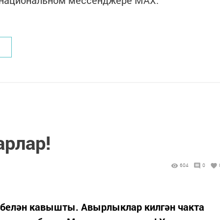
в национальном мессенджере MАХ:
арлар!
604
0
 белән кавышты. Авырлыклар килгән чакта