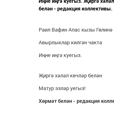
Иңне иңгә куегыз. Җиргә хәләл
белән - редакция коллективы.
Раил Вафин Апас кызы Гөлинә
Авырлыклар килгән чакта
Иңне иңгә куегыз.
Җиргә хәләл көчләр белән
Матур эзләр уегыз!
Хөрмәт белән - редакция колл