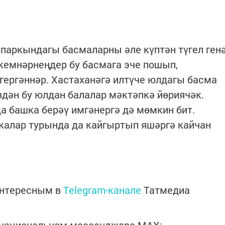
 паркындагы басмаларны әле күптән түгел ген
кемнәрнеңдер бу басмага эче пошып,
гергәннәр. Хастаханәгә илтүче юлдагы басма
здән бу юлдан балалар мәктәпкә йөриячәк.
 башка берәү имгәнергә дә мөмкин бит.
калар турында да кайгыртып яшәргә кайчан
интересным в
Telegram-канале
Татмедиа