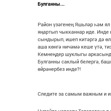
Булганны...
Район үзәгенең Яшьләр һәм ял
яңартып чыкканнар иде. Инде 
сындырып, ишеп китәргә дә өл
аша көнгә ничәмә кеше үтә, ти
Кемнеңдер шуклыгы аркасында
Булганны саклый белергә, баш
өйрәнербез инде?!
Следите за самым важным и 