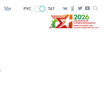
16+
РУС
ТАТ
0