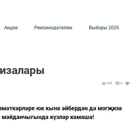
Акция
Рекламодателям
Выборы 2025
җизалары
545
0
езмәткәрләре юк кына әйбердән дә могҗиза
н мәйданчыгында күзләр камаша!