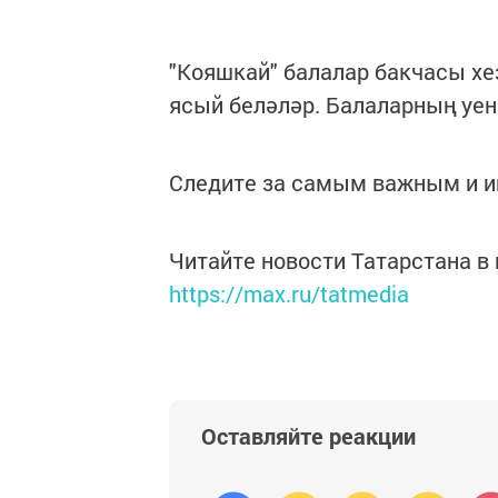
"Кояшкай" балалар бакчасы х
ясый беләләр. Балаларның уе
Следите за самым важным и 
Читайте новости Татарстана 
https://max.ru/tatmedia
Оставляйте реакции