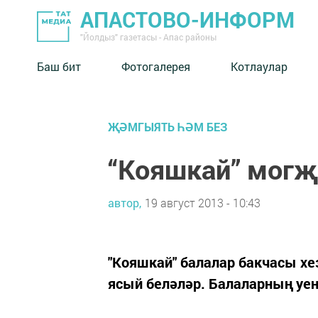
АПАСТОВО-ИНФОРМ
"Йолдыз" газетасы - Апас районы
Баш бит
Фотогалерея
Котлаулар
ҖӘМГЫЯТЬ ҺӘМ БЕЗ
“Кояшкай” мог
автор,
19 август 2013 - 10:43
"Кояшкай" балалар бакчасы х
ясый беләләр. Балаларның уе