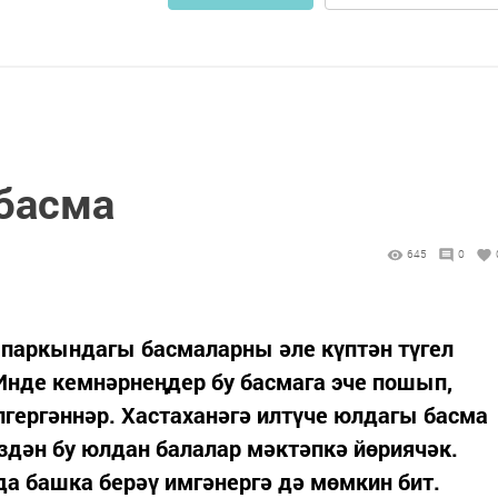
басма
645
0
 паркындагы басмаларны әле күптән түгел
Инде кемнәрнеңдер бу басмага эче пошып,
гергәннәр. Хастаханәгә илтүче юлдагы басма
издән бу юлдан балалар мәктәпкә йөриячәк.
 башка берәү имгәнергә дә мөмкин бит.