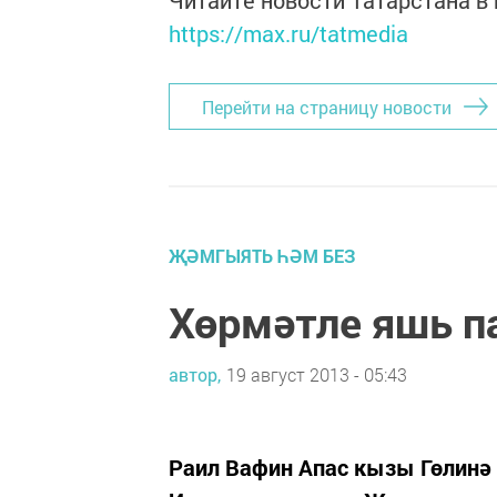
Читайте новости Татарстана 
https://max.ru/tatmedia
Перейти на страницу новости
ҖӘМГЫЯТЬ ҺӘМ БЕЗ
Хөрмәтле яшь п
автор,
19 август 2013 - 05:43
Раил Вафин Апас кызы Гөлинә