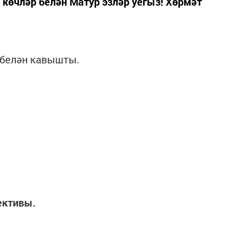
 көчләр белән Матур эзләр уегыз! Хөрмәт
 белән кавышты.
ективы.