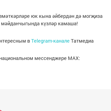
езмәткәрләре юк кына әйбердән дә могҗиза
н мәйданчыгында күзләр камаша!
интересным в
Telegram-канале
Татмедиа
в национальном мессенджере MАХ: