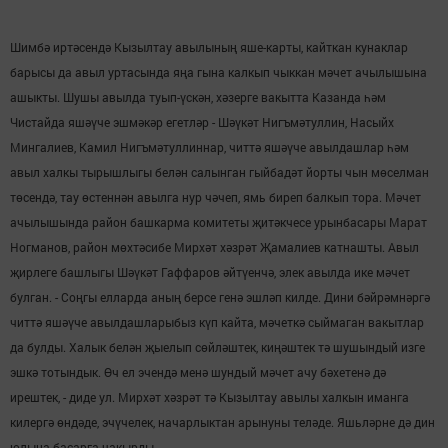
Шимбә иртәсендә Кызылтау авылының яше-карты, кайткан кунаклар
барысы да авыл уртасында яңа гына калкып чыккан мәчет ачылышына
ашыкты. Шушы авылда туып-үскән, хәзерге вакытта Казанда һәм
Чистайда яшәүче эшмәкәр егетләр - Шәүкәт Нигъмәтуллин, Насыйх
Мингалиев, Камил Нигъмәтуллиннар, читтә яшәүче авылдашлар һәм
авыл халкы тырышлыгы белән салынган гыйбадәт йорты чын мөселман
төсендә, тау өстеннән авылга нур чәчеп, ямь биреп балкып тора. Мәчет
ачылышында район башкарма комитеты җитәкчесе урынбасары Марат
Ногманов, район мөхтәсибе Мирхәт хәзрәт Җамалиев катнашты. Авыл
җирлеге башлыгы Шәүкәт Гаффаров әйтүенчә, элек авылда ике мәчет
булган. - Соңгы елларда аның берсе генә эшләп килде. Дини бәйрәмнәргә
читтә яшәүче авылдашларыбыз күп кайта, мәчеткә сыймаган вакытлар
да булды. Халык белән җыелып сөйләштек, киңәштек тә шушындый изге
эшкә тотындык. Өч ел эчендә менә шундый мәчет ачу бәхетенә дә
ирештек, - диде ул. Мирхәт хәзрәт тә Кызылтау авылы халкын иманга
килергә өндәде, эчүчелек, начарлыктан арынуны теләде. Яшьләрне дә дин
юлына басарга чакырды.