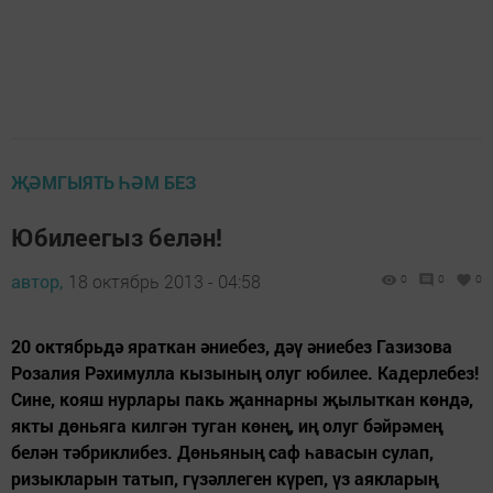
ҖӘМГЫЯТЬ ҺӘМ БЕЗ
Юбилеегыз белән!
автор,
18 октябрь 2013 - 04:58
0
0
0
20 октябрьдә яраткан әниебез, дәү әниебез Газизова
Розалия Рәхимулла кызының олуг юбилее. Кадерлебез!
Сине, кояш нурлары пакь җаннарны җылыткан көндә,
якты дөньяга килгән туган көнең, иң олуг бәйрәмең
белән тәбриклибез. Дөньяның саф һавасын сулап,
ризыкларын татып, гүзәллеген күреп, үз аякларың