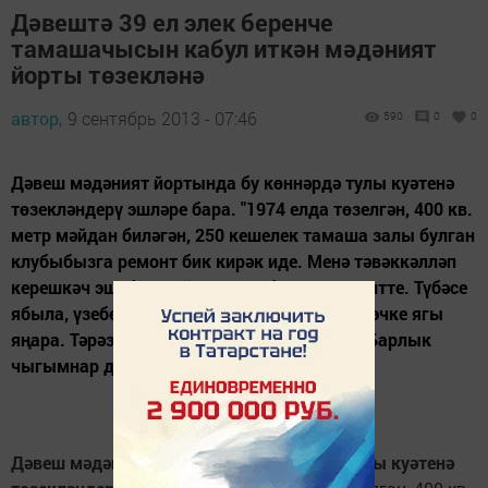
Дәвештә 39 ел элек беренче
тамашачысын кабул иткән мәдәният
йорты төзекләнә
автор,
9 сентябрь 2013 - 07:46
590
0
0
Дәвеш мәдәният йортында бу көннәрдә тулы куәтенә
төзекләндерү эшләре бара. "1974 елда төзелгән, 400 кв.
метр мәйдан биләгән, 250 кешелек тамаша залы булган
клубыбызга ремонт бик кирәк иде. Менә тәвәккәлләп
керешкәч эшебез җайлы гына башланып китте. Түбәсе
ябыла, үзебезнең хезмәткәрләр көче белән эчке ягы
яңара. Тәрәзә-ишекләр алмаштырылачак. Барлык
чыгымнар да...
Дәвеш мәдәният йортында бу көннәрдә тулы куәтенә