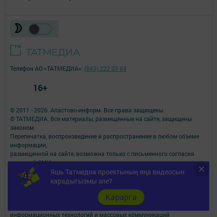
Телефон АО «ТАТМЕДИА»:
(843) 222 09 84
16+
© 2011 - 2026. Апастово-информ. Все права защищены.
© ТАТМЕДИА. Все материалы, размещенные на сайте, защищены
законом.
Перепечатка, воспроизведение и распространение в любом объеме
информации,
размещенной на сайте, возможна только с письменного согласия
редакций СМИ.
Яшь Татмедиа проектының яңа видеосын
При поддержке Республиканского агентства по печати и массовым
коммуникациям.
карадыгызмы әле?
Наименование СМИ: Апастово-информ
Карарга
СМИ зарегистрировано Федеральной службой по надзору в сфере
связи,
информационных технологий и массовых коммуникаций