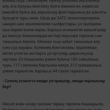
алмаштыру, гаиләләрне теркәү, уллыкка (кызлыкка)
алу, ата булуны билгеләү безгә йөкләнгән, күңелсез
вакыйга булса да, аерылышу фактларының да шаһиты
булырга туры килә. Шуңа да ЗАГС хезмәткәрләренә
һөнәри һәм кешелеклелек сыйфатлары, үз эшләренә
нык бирелгәнлек кирәк. Барлык әһәмиятле вакыйгалар
да махсус бланкаларда-актлар язуында теркәлә һәм
таныклык бирелә. Моннан тыш кабат таныклык алу
һәм суд карары, бүлекнең йомгаклавы ярдәмендә
әйтеп үтелгән актларга үзгәртүләр, дөресләүләр
кертелә. Ел башыннан район буенча 183 сабыйның
тууы, 117 гаиләнең барлыкка килүе, 312 гражданның
үлеме теркәлгән, барлыгы 44 гаилә таркалган.
- Сезнең хезмәттә нинди үзгәрешләр, нинди яңалыклар
бар?
Мисал өчен хәзер гаиләне теркәү төрлечә башкарыла.
Ир белән хатын мөнәсәбәтләрен законлаштыру өчен