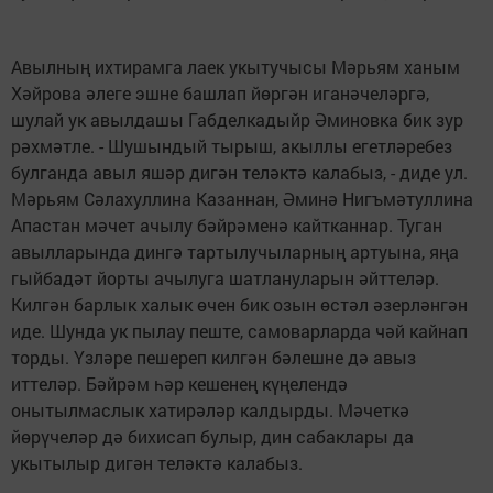
Авылның ихтирамга лаек укытучысы Мәрьям ханым
Хәйрова әлеге эшне башлап йөргән иганәчеләргә,
шулай ук авылдашы Габделкадыйр Әминовка бик зур
рәхмәтле. - Шушындый тырыш, акыллы егетләребез
булганда авыл яшәр дигән теләктә калабыз, - диде ул.
Мәрьям Сәлахуллина Казаннан, Әминә Нигъмәтуллина
Апастан мәчет ачылу бәйрәменә кайтканнар. Туган
авылларында дингә тартылучыларның артуына, яңа
гыйбадәт йорты ачылуга шатлануларын әйттеләр.
Килгән барлык халык өчен бик озын өстәл әзерләнгән
иде. Шунда ук пылау пеште, самоварларда чәй кайнап
торды. Үзләре пешереп килгән бәлешне дә авыз
иттеләр. Бәйрәм һәр кешенең күңелендә
онытылмаслык хатирәләр калдырды. Мәчеткә
йөрүчеләр дә бихисап булыр, дин сабаклары да
укытылыр дигән теләктә калабыз.