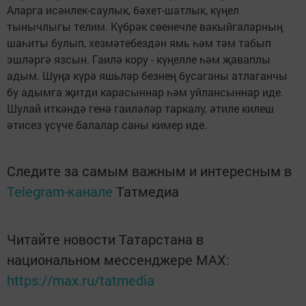
Аларга исәнлек-саулык, бәхет-шатлык, күңел
тынычлыгы телим. Күбрәк сөенечле вакыйгаларның
шаһиты булып, хезмәтебездән ямь һәм тәм табып
эшләргә язсын. Гаилә кору - күңелле һәм җаваплы
адым. Шуңа күрә яшьләр безнең бусаганы атлаганчы
бу адымга җитди карасыннар һәм уйлансыннар иде.
Шулай иткәндә генә гаиләләр таркалу, әтиле килеш
әтисез үсүче балалар саны кимер иде.
Следите за самым важным и интересным в
Telegram-канале
Татмедиа
Читайте новости Татарстана в
национальном мессенджере MАХ:
https://max.ru/tatmedia