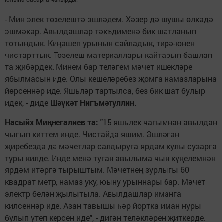
- Мин элек төзелештә эшләдем. Хәзер дә шушы өлкәдә
эшмәкәр. Авылдашлар тәкъдименә бик шатланып
тотындык. Киңәшеп урынын сайладык, тирә-юнен
чистарттык. Төзелеш материаллары кайтарып башлап
та җибәрдек. Минем бар теләгем мәчет ишекләре
ябылмасын иде. Олы кешеләребез җомга намазларына
йөрсеннәр иде. Яшьләр тартылса, без бик шат булыр
идек, - диде
Шәүкәт Нигъмәтуллин.
Насыйх Миңнегалиев та: "
15 яшьлек чагымнан авылдан
чыгып киттем инде. Чистайда яшим. Эшләгән
җиребездә дә мәчетләр салдыруга ярдәм кулы сузарга
туры килде. Инде менә туган авылыма чын күңелемнән
ярдәм итәргә тырыштым. Мәчетнең зурлыгы 60
квадрат метр, намаз уку, юыну урыннары бар. Мәчет
электр белән җылытыла. Авылдашлар иманга
килсеннәр иде. Азан тавышы һәр йортка иман нуры
булып үтеп керсен иде", - дигән теләкләрен җиткерде.