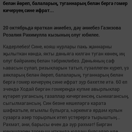
белән йөреп, балаларың, туганнарың белән бергә гомер
кичерүең сине ифрат...
20
октябрь
дә
яраткан
әниебез
,
дә
ү
әниебез Газизова
Розалия Р
ә
химулла кызының олуг
юбилее
.
Кадерлебез! Сине, кояш нурлары пакь җаннарны
җылыткан көндә, якты дөньяга килгән туган көнең, иң
олуг бәйрәмең белән тәбриклибез. Дөньяның саф
һавасын сулап, ризыкларын татып, гүзәллеген күреп, үз
аякларың белән йөреп, балаларың, туганнарың белән
бергә гомер кичерүең сине ифрат зур бәхетле итә. 60 ел
эчендә Ходай биргән гомереңдә күпме авырлыклар
күтәреп узгансың, газаплар кичергәнсең, сынмагансың,
сыгылмагансың. Син безне кешеләргә карата
шәфкатьле, ягымлы булырга, һәркемгә ярдәм кулын
сузарга әзер торырлык итеп үстерергә тырыштың...
Рәхмәт, әни, барысы өчен дә зур рәхмәт! Биргән
киңәшләрең тормыш иткәндә юлдаш булсалар иде...