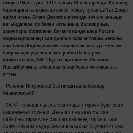
оешуга 94 ел тула. 1917 елның 18 декабрендә "Кавышу,
балаларны һәм актлар хәлен теркәү турында"гы Декрет
кабул ителә. Әлеге Декрет нигезендә ирекле кавышу
кагыйдәләре, ир белән хатынның, балаларның
хокуклары билгеләнә. Бүгенге көндә алар Россия
Федерациясенең Гражданлык хәле актлары Законы
һәм Гаилә Кодексына нигезләнеп эш итәләр. Һөнәри
бәйрәмнәре уңаеннан мин район башкарма
комитетының ЗАГС бүлеге җитәкчесе Розалия
Насыйбуллинага берничә сорау белән мөрәҗәгать
иттем.
- Розалия Илсуровна! Сез нинди вазыйфалар
башкарасыз?
- ЗАГС - гражданлык хәле актларын теркәү бүлегендә
кеше өзелеп тормый. Дөньяга яңа аваз салган
сабыйны теркәүдән башлап, кешенең тормыштагы
соңгы язуына кадәр без башкарабыз. Шулай ук исем