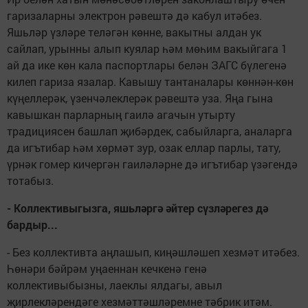
гаризаларны электрон рәвештә дә кабул итәбез.
Яшьләр үзләре теләгән көнне, вакытны алдан ук
сайлап, урынны алып куялар һәм мөһим вакыйгага 1
ай да ике көн кала паспортлары белән ЗАГС бүлегенә
килеп гариза язалар. Кавышу тантаналары көннән-көн
күңеллерәк, үзенчәлеклерәк рәвештә уза. Яңа гына
кавышкан парларның гаилә агачын утырту
традициясен башлап җибәрдек, сабыйларга, аналарга
да игътибар һәм хөрмәт зур, озак еллар парлы, тату,
үрнәк гомер кичергән гаиләләрне дә игътибар үзәгендә
тотабыз.
- Коллективыгызга, яшьләргә әйтер сүзләрегез дә
бардыр...
- Без коллективта аңлашып, киңәшләшеп хезмәт итәбез.
Һөнәри бәйрәм уңаеннан кечкенә генә
коллективыбызны, лаеклы ялдагы, авыл
җирлекләрендәге хезмәттәшләремне тәбрик итәм.