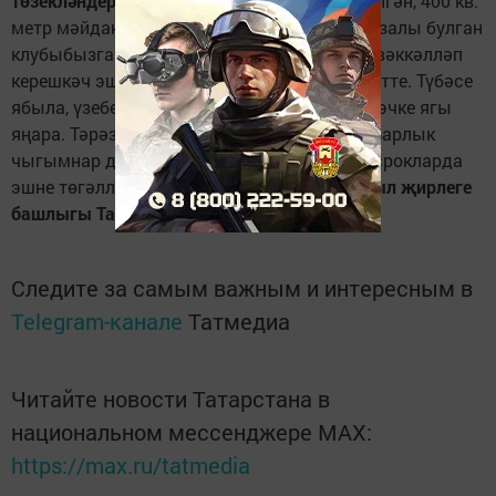
төзекләндерү эшләре бара.
"1974 елда төзелгән, 400 кв.
метр мәйдан биләгән, 250 кешелек тамаша залы булган
клубыбызга ремонт бик кирәк иде. Менә тәвәккәлләп
керешкәч эшебез җайлы гына башланып китте. Түбәсе
ябыла, үзебезнең хезмәткәрләр көче белән эчке ягы
яңара. Тәрәзә-ишекләр алмаштырылачак. Барлык
чыгымнар да район бюджетыннан. Кыска срокларда
эшне төгәлләргә исәплибез", - ди
Дәвеш авыл җирлеге
башлыгы Таһир Хөсәенов.
Следите за самым важным и интересным в
Telegram-канале
Татмедиа
Читайте новости Татарстана в
национальном мессенджере MАХ:
https://max.ru/tatmedia