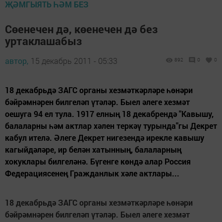
ҖӘМГЫЯТЬ ҺӘМ БЕЗ
Сөенечен дә, көенечен дә без
уртаклашабыз
автор,
15 декабрь 2011 - 05:33
892
0
0
18 декабрьдә ЗАГС органы хезмәткәрләре һөнәри
бәйрәмнәрен билгеләп үтәләр. Быел әлеге хезмәт
оешуга 94 ел тула. 1917 елның 18 декабрендә "Кавышу,
балаларны һәм актлар хәлен теркәү турында"гы Декрет
кабул ителә. Әлеге Декрет нигезендә ирекле кавышу
кагыйдәләре, ир белән хатынның, балаларның
хокуклары билгеләнә. Бүгенге көндә алар Россия
Федерациясенең Гражданлык хәле актлары...
18 декабрьдә ЗАГС органы хезмәткәрләре һөнәри
бәйрәмнәрен билгеләп үтәләр. Быел әлеге хезмәт