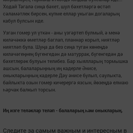
Ходай Тәгалә сиңа бәхет, шул бәхетләргә өстәп
сәламәтлек бирсен, күпме еллар укыган догаларың
кабул булсын иде.
Узган гомер ул үткән - аны үзгәртеп булмый, ә менә
киләчәккә өметләр баглап, планнар корып, ниятләр
ниятләп була. Шуңа да без сиңа туган көнеңдә
киләчәгеңнең бүгенгедән дә матуррак, бүгенгедән дә
бәхетлерәк булуын телибез. Бар хыялларың тормышка
ашсын, балаларыңның иң кадерле Әнисе,
оныкларыңның кадерле Дәу әнисе булып, саулыкта,
байлыкта озын гомер кичерергә язсын, йөзеңдә елмаю
һәрчак балкып торсын.
Иң изге теләкләр теләп - балаларың һәм оныкларың.
Следите за самым важным и интересным в