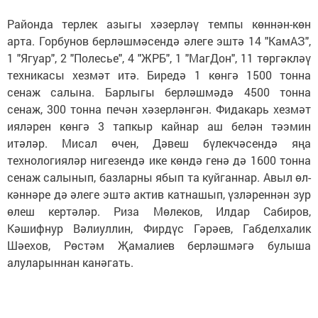
Районда терлек азыгы хәзерләү темпы көннән-көн
арта. Горбунов берләшмәсендә әлеге эштә 14 "КамАЗ",
1 "Ягуар", 2 "Полесье", 4 "ЖРБ", 1 "МагДон", 11 төргәкләү
техникасы хезмәт итә. Биредә 1 көнгә 1500 тонна
сенаж салына. Барлыгы бер­ләшмәдә 4500 тонна
сенаж, 300 тонна печән хәзерләнгән. Фидакарь хезмәт
ияләрен көнгә 3 тапкыр кайнар аш белән тәэмин
итәләр. Мисал өчен, Дәвеш бүлекчәсендә яңа
технологияләр нигезендә ике көндә генә дә 1600 тонна
сенаж салынып, базларны ябып та куйганнар. Авыл өл­
кән­нәре дә әлеге эштә актив катнашып, үз­лә­реннән зур
өлеш кер­тәләр. Риза Мө­леков, Илдар Сабиров,
Кәшифнур Вәлиуллин, Фирдүс Гәрәев, Габделхалик
Шәехов, Рөстәм Җамалиев бер­ләшмәгә булыша
алуларыннан канәгать.