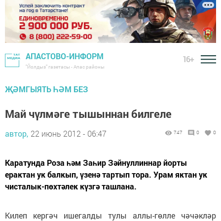
АПАСТОВО-ИНФОРМ
16+
"Йолдыз" газетасы - Апас районы
ҖӘМГЫЯТЬ ҺӘМ БЕЗ
Май чүлмәге тышыннан билгеле
автор,
22 июнь 2012 - 06:47
747
0
0
Каратунда Роза һәм Заһир Зәйнуллиннар йорты
ерактан ук балкып, үзенә тартып тора. Урам яктан ук
чисталык-пөхтәлек күзгә ташлана.
Килеп кергәч ишегалды тулы аллы-гөлле чәчәкләр