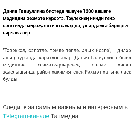
Дания Галиуллина бистәдә яшәүче 1600 кешегә
медицина хезмәте күрсәтә. Тәүлекнең нинди генә
сәгатендә мө­рәҗәгать итсәләр дә, ул ярдәмгә барырга
һәрчак әзер.
"Тәвәккәл, сәләтле, тәмле телле, ачык йөзле", - диләр
аның турында каратунлылар. Дания Галиуллина быел
медицина хезмәткәрләренең еллык хисап
җыелышында район хакимиятенең Рәхмәт хатына лаек
булды
Следите за самым важным и интересным в
Telegram-канале
Татмедиа