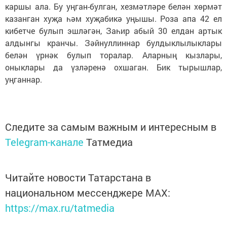
каршы ала. Бу уңган-булган, хезмәтләре белән хөрмәт
казанган хуҗа һәм хуҗабикә уңышы. Роза апа 42 ел
кибетче булып эшләгән, Заһир абый 30 елдан артык
алдынгы кранчы. Зәй­нуллиннар булдыклылыклары
белән үрнәк булып торалар. Аларның кызлары,
оныклары да үз­лә­ренә охшаган. Бик тырышлар,
уңганнар.
Следите за самым важным и интересным в
Telegram-канале
Татмедиа
Читайте новости Татарстана в
национальном мессенджере MАХ:
https://max.ru/tatmedia