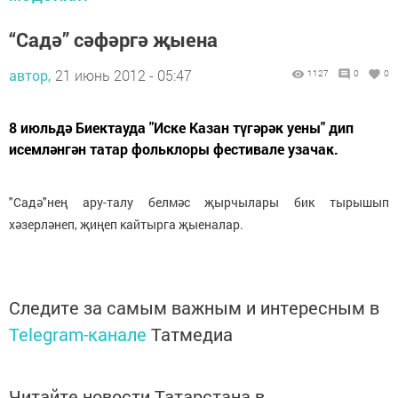
“Садә” сәфәргә җыена
автор,
21 июнь 2012 - 05:47
1127
0
0
8 июльдә Биектауда "Иске Казан түгәрәк уены" дип
исемләнгән татар фольклоры фестивале узачак.
"Садә"нең ару-талу белмәс җырчылары бик тырышып
хәзерләнеп, җиңеп кайтырга җыеналар.
Следите за самым важным и интересным в
Telegram-канале
Татмедиа
Читайте новости Татарстана в