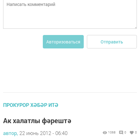
Отправить
Авторизоваться
ПРОКУРОР ХӘБӘР ИТӘ
Ак халатлы фәрештә
автор,
22 июнь 2012 - 06:40
1068
0
0