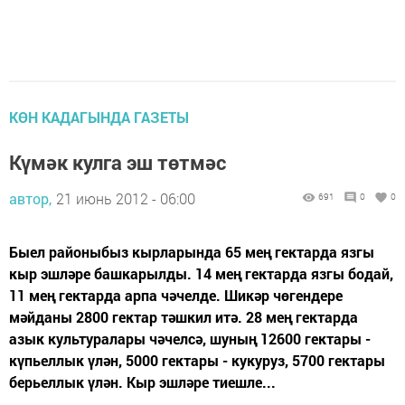
КӨН КАДАГЫНДА ГАЗЕТЫ
Күмәк кулга эш төтмәс
автор,
21 июнь 2012 - 06:00
691
0
0
Быел районыбыз кырларында 65 мең гектарда язгы
кыр эшләре башкарылды. 14 мең гектарда язгы бодай,
11 мең гектарда арпа чәчелде. Шикәр чөгендере
мәйданы 2800 гектар тәшкил итә. 28 мең гектарда
азык культуралары чәчелсә, шуның 12600 гектары -
күпьеллык үлән, 5000 гектары - кукуруз, 5700 гектары
берьеллык үлән. Кыр эшләре тиешле...