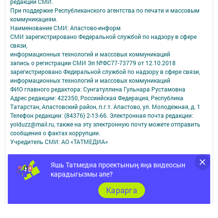
редакций СМИ.
При поддержке Республиканского агентства по печати и массовым
коммуникациям.
Наименование СМИ: Апастово-информ
СМИ зарегистрировано Федеральной службой по надзору в сфере
связи,
информационных технологий и массовых коммуникаций
запись о регистрации СМИ Эл №ФС77-73779 от 12.10.2018
зарегистрировано Федеральной службой по надзору в сфере связи,
информационных технологий и массовых коммуникаций
ФИО главного редактора: Сунгатуллина Гульнара Рустамовна
Адрес редакции: 422350, Россиийская Федерация, Республика
Татарстан, Апастовский район, п.г.т. Апастово, ул. Молодежная, д. 1
Телефон редакции: (84376) 2-13-66. Электронная почта редакции:
yolduzz@mail.ru, также на эту электронную почту можете отправить
сообщения о фактах коррупции.
Учредитель СМИ: АО «ТАТМЕДИА»
Антикоррупционная политика
Яшь Татмедиа проектының яңа видеосын
АО «ТАТМЕДИА» использует «cookie»
для персонализации сервисов и
карадыгызмы әле?
удобства пользователей сайтом.
Использование «cookie» можно отменить в настройках браузера.
Карарга
Политика конфиденциальности