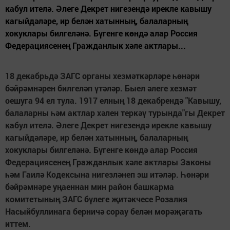
кабул ителә. Әлеге Декрет нигезендә ирекле кавышу
кагыйдәләре, ир белән хатынның, балаларның
хокуклары билгеләнә. Бүгенге көндә алар Россия
Федерациясенең Гражданлык хәле актлары...
18 декабрьдә ЗАГС органы хезмәткәрләре һөнәри
бәйрәмнәрен билгеләп үтәләр. Быел әлеге хезмәт
оешуга 94 ел тула. 1917 елның 18 декабрендә "Кавышу,
балаларны һәм актлар хәлен теркәү турында"гы Декрет
кабул ителә. Әлеге Декрет нигезендә ирекле кавышу
кагыйдәләре, ир белән хатынның, балаларның
хокуклары билгеләнә. Бүгенге көндә алар Россия
Федерациясенең Гражданлык хәле актлары Законы
һәм Гаилә Кодексына нигезләнеп эш итәләр. Һөнәри
бәйрәмнәре уңаеннан мин район башкарма
комитетының ЗАГС бүлеге җитәкчесе Розалия
Насыйбуллинага берничә сорау белән мөрәҗәгать
иттем.