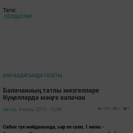
Теги:
СОЛДАТЛАР
КӨН КАДАГЫНДА ГАЗЕТЫ
Балачакның татлы мизгелләре
Күңелләрдә мәңге калачак
автор,
4 июнь 2013 - 10:06
1093
0
0
Сабан туе мәйданында, һәр ел саен, 1 июнь -