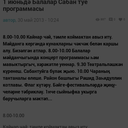
1 июньдә Балалар Сабан туе
программасы
автор,
30 май 2013 - 10:24
867
0
0
8.00-10.00 Кайнар чәй, тәмле коймактан авыз итү.
Мәйданга кергәндә кунакларны чәкчәк белән каршы
алу. Бизәлгән атлар. 8.00-10.00 Балалар
мәйданчыгында концерт программасы һәм
мавыктыргыч, хәрәкәтле уеннар. 9.30 Театральләшкән
күренеш. Сабантуйга бүләк җыю. 10.00 Чараның
тантаналы өлеше. Район башлыгы Рәшид Заһидуллин
котлавы. Флаг күтәрү. Бәйге-фестивальләрдә җи­ңү­
челәрне тәбрикләү. 1нче сыйныфка укырга
баручыларга мәктәп...
8.00-10.00
Кайнар чәй, тәмле коймактан авыз итү.