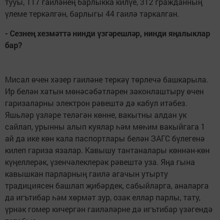
тууы, 117 гаиләнең барлыкка килүе, 312 гражданның
үлеме теркәлгән, барлыгы 44 гаилә таркалган.
- Сезнең хезмәттә нинди үзгәрешләр, нинди яңалыклар
бар?
Мисал өчен хәзер гаиләне теркәү төрлечә башкарыла.
Ир белән хатын мөнәсәбәтләрен законлаштыру өчен
гаризаларны электрон рәвештә дә кабул итәбез.
Яшьләр үзләре теләгән көнне, вакытны алдан ук
сайлап, урынны алып куялар һәм мөһим вакыйгага 1
ай да ике көн кала паспортлары белән ЗАГС бүлегенә
килеп гариза язалар. Кавышу тантаналары көннән-көн
күңеллерәк, үзенчәлеклерәк рәвештә уза. Яңа гына
кавышкан парларның гаилә агачын утырту
традициясен башлап җибәрдек, сабыйларга, аналарга
да игътибар һәм хөрмәт зур, озак еллар парлы, тату,
үрнәк гомер кичергән гаиләләрне дә игътибар үзәгендә