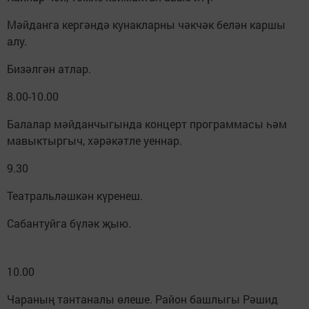
Мәйданга кергәндә кунакларны чәкчәк белән каршы
алу.
Бизәлгән атлар.
8.00-10.00
Балалар мәйданчыгында концерт программасы һәм
мавыктыргыч, хәрәкәтле уеннар.
9.30
Театральләшкән күренеш.
Сабантуйга бүләк җыю.
10.00
Чараның тантаналы өлеше. Район башлыгы Рәшид