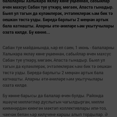
балаларны Халыкара яклау көне уңаеннан, сабыйлар
өчен махсус Сабан туе үткәрү, мөгаен, Апаста гынадыр.
Быел ул тагын да күләмлерәк, эчтәлеклерәк һәм бик тә
оешкан төстә узды. Биредә барлыгы 2 меңнән артык
бала катнашты. Аларны әти-әниләре һәм укытучылары
озата килде. Бу көнне...
Сабан туе мәйданында, һәр ел саен, 1 июнь - балаларны
Халыкара яклау көне уңаеннан, сабыйлар өчен махсус
Сабан туе үткәрү, мөгаен, Апаста гынадыр. Быел ул
тагын да күләмлерәк, эчтәлеклерәк һәм бик тә оешкан
төстә узды. Биредә барлыгы 2 меңнән артык бала
катнашты. Аларны әти-әниләре һәм укытучылары
озата килде.
Бу көнне барысы да балалар өчен булды. Районда
яшәүче милләтләр дуслыгын чагылдырган, милли
киемнәрдән киенгән мәктәп коллективлары ипи-тоз,
чәкчәк белән һәр килүчене каршы алып тордылар. Ә