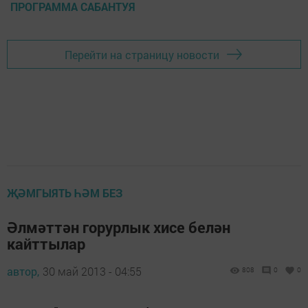
ПРОГРАММА САБАНТУЯ
Перейти на страницу новости
ҖӘМГЫЯТЬ ҺӘМ БЕЗ
Әлмәттән горурлык хисе белән
кайттылар
автор,
30 май 2013 - 04:55
808
0
0