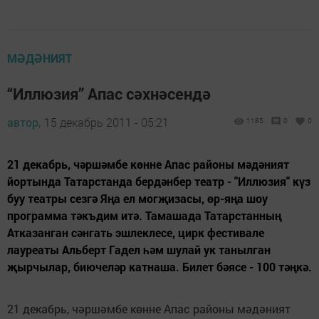
МӘДӘНИЯТ
“Иллюзия” Апас сәхнәсендә
автор,
15 декабрь 2011 - 05:21
1185
0
0
21 декабрь, чәршәмбе көнне Апас районы мәдәният
йортында Татарстанда бердәнбер театр - "Иллюзия" күз
буу театры сезгә Яңа ел могҗизасы, өр-яңа шоу
программа тәкъдим итә. Тамашада Татарстанның
Атказанган сәнгать эшлеклесе, цирк фестивале
лауреаты Альберт Гадел һәм шулай ук танылган
җырчылар, биючеләр катнаша. Билет бәясе - 100 тәңкә.
21 декабрь, чәршәмбе көнне Апас районы мәдәният