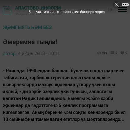
АПАСТОВО-ИНФОРМ
16+
4
Автоматическое закрытие баннера через
"Йолдыз" газетасы - Апас районы
ҖӘМГЫЯТЬ ҺӘМ БЕЗ
Әмеремне тыңла!
автор,
4 июнь 2013 - 10:11
666
0
0
- Районда 1990 елдан башлап, булачак солдатлар өчен
табигатьтә, хәрбиләштерелгән палаткалы җәйге
шәһәрчекләрдә махсус җыеннар үткәрү үзен яхшы
аклый, - ди хәрби әзерлек укытучысы, запастагы
капитан Радик Галимҗанов. Быелгы җәйге хәрби
җыеннар да гадәттәгечә 5 көнлек программага
нигезләнгән. Аның беренче һәм соңгы көннәрендә быел
10 сыйныфны тәмамлаган егетләр үз мәктәпләрендә...