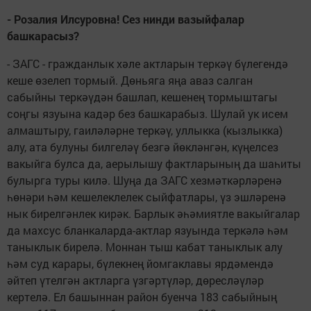
- Розалия Илсуровна! Сез нинди вазыйфалар
башкарасыз?
- ЗАГС - гражданлык хәле актларын теркәү бүлегендә
кеше өзелеп тормый. Дөньяга яңа аваз салган
сабыйны теркәүдән башлап, кешенең тормыштагы
соңгы язуына кадәр без башкарабыз. Шулай ук исем
алмаштыру, гаиләләрне теркәү, уллыкка (кызлыкка)
алу, ата булуны билгеләү безгә йөкләнгән, күңелсез
вакыйга булса да, аерылышу фактларының да шаһиты
булырга туры килә. Шуңа да ЗАГС хезмәткәрләренә
һөнәри һәм кешелеклелек сыйфатлары, үз эшләренә
нык бирелгәнлек кирәк. Барлык әһәмиятле вакыйгалар
да махсус бланкаларда-актлар язуында теркәлә һәм
таныклык бирелә. Моннан тыш кабат таныклык алу
һәм суд карары, бүлекнең йомгаклавы ярдәмендә
әйтеп үтелгән актларга үзгәртүләр, дөресләүләр
кертелә. Ел башыннан район буенча 183 сабыйның