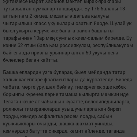
җитәкчесе Марат Хәсәнов мәктәп кирәк-яраклары
тутырылган сумкалар тапшырды. Бу 176 баланы 13
алтын һәм 2 көмеш медальгә дәгъва кылучы
чыгарылыш класс укучылары озатып йөрде. Шулай ук
быел укырга керүче ике балага район башлыгы
тарафыннан 10ар мең сумлык кием-салым бирелде. Бу
көнне 62 ятим бала һәм россиякүләм, республикакүләм
бәйгеләрдә призлы урыннар алган 50 укучы өенә
бүләкләр белән кайтты.
Башка еллардан үзгә буларак, быел мәйданда татар
халык кәсепләре фрагментлары да күрсәтелде. Биредә
чабата, мөрге үрү, шәл бәйләү, тимерчелек эше кебек
борынгы күренешләрне тамаша кылырга мөмкин иде.
Теләгән кеше ат чабышын күзәтте, велосипедчыларга,
роликлы тимераякларда узышучыларга көч биреп
торды, кемдер асфальтка рәсем ясады, сабын
куыкчыклары очырды, шашка-шахмат уйнады,
кемнәрдер батутта сикерде, кәмит әйләнде, таганда