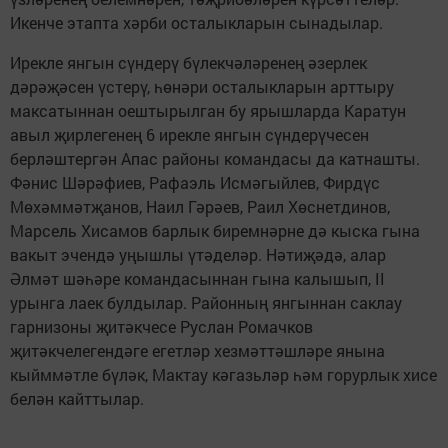
Икенче этапта хәрби осталыкларын сынадылар.
Ирекле янгын сүндерү бүлекчәләренең әзерлек
дәрәҗәсен үстерү, һөнәри осталыкларын арттыру
максатыннан оештырылган бу ярышларда Каратун
авыл җирлегенең 6 ирекле янгын сүндерүчесен
берләштергән Апас районы командасы да катнашты.
Фәнис Шәрәфиев, Рафаэль Исмәгыйлев, Фирдүс
Мөхәммәтҗанов, Наил Гәрәев, Раил Хөснетдинов,
Марсель Хисамов барлык биремнәрне дә кыска гына
вакыт эчендә уңышлы үтәделәр. Нәтиҗәдә, алар
Әлмәт шәһәре командасыннан гына калышып, II
урынга лаек булдылар. Районның янгыннан саклау
гарнизоны җитәкчесе Руслан Ромачков
җитәкчелегендәге егетләр хезмәттәшләре янына
кыйммәтле бүләк, Мактау кәгазьләр һәм горурлык хисе
белән кайттылар.