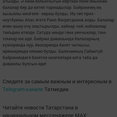
атынды. Ә нәни колынчыгын иярткән пони яныннан
балалар бер дә китеп тормадылар. Бәйрәмнең иң
кызыклы мизгеле - көрәш булды. Иң төп приз -
ноутбукны Апас егете Раил Фәхретдинов алды. Балалар
өчен ашау-эчү оештырылды, кайнар чәй, коймаклар
тәкъдим ителде. Сатуда нинди генә уенчыклар, тәм-
томнар юк иде. Бәйрәм дәвамында балаларның
күзләрендә нур, йөзләрендә бәхет чаткысы,
иреннәрендә елмаю булды. Балачакның Сабантуй
бәйрәмендәге бәхетле мизгелләре алга таба да
дәвамлы булсын иде!
Следите за самым важным и интересным в
Telegram-канале
Татмедиа
Читайте новости Татарстана в
национальном мессенджере MАХ: