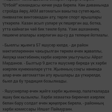
"Отбой!" командасы кичке унда бирелә. Көн дәвамында
стройда йөрү, АКМ автоматын вакытка сүтеп-җыю,
пневматик винтовкадан ату, төрле спорт ярышлары
үткәрелә. Казан асып үзләре үк пешергән аш, ботка,
утта кайнаган чәй бик тәмле була. Үзәк ашханәнең
пешекче апалары әзерләгән аш-су да телеңне йотмалы.
- Быелгы җыенга 57 яшүсер килде, - ди район
мәктәпләреннән чакырылган төркем өчен җаваплы,
Акхуҗа мәктәбенең хәрби әзерлек укытучысы Айрат
Мәрдәнов. - Былтыр 9 дистә яшүсмер биредә үк хәрби
әзерлек күнекмәләре үтте. Җыенның соңгы көнендә
алар өчен автоматтан ату ярышлары да үткәрелде,
быел да бу традиция бозылмады.
- Яшүсмерләр өчен җәйге хәрби җыеннар, палаткаларда
яшәү бик кызыклы. Хәрби хезмәткә беренчел әзерлек
белән бару солдат өчен җиңелрәк бирелә, - районның
хәрби комиссары Илшат Паймурзин.