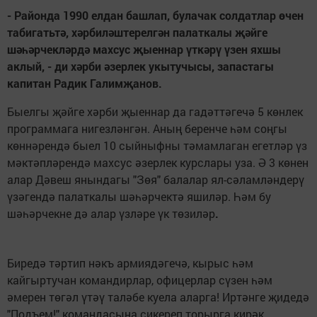
- Районда 1990 елдан башлап, булачак солдатлар өчен
табигатьтә, хәрбиләштерелгән палаткалы җәйге
шәһәрчекләрдә махсус җыеннар үткәрү үзен яхшы
аклый, - ди хәрби әзерлек укытучысы, запастагы
капитан Радик Галимҗанов.
Быелгы җәйге хәрби җыеннар да гадәттәгечә 5 көнлек
программага нигезләнгән. Аның беренче һәм соңгы
көннәрендә быел 10 сыйныфны тәмамлаган егетләр үз
мәктәпләрендә махсус әзерлек курслары уза. Ә 3 көнен
алар Дәвеш янындагы "Зөя" балалар ял-сәламләндерү
үзәгендә палаткалы шәһәрчектә яшиләр. Һәм бу
шәһәрчекне дә алар үзләре үк төзиләр
.
Биредә тәртип нәкъ армиядәгечә, кырыс һәм
кайгыртучан командирлар, офицерлар сүзен һәм
әмерен төгәл үтәү таләбе куела аларга! Иртәнге җидедә
"Подъем!" командасына сикереп торырга кирәк.