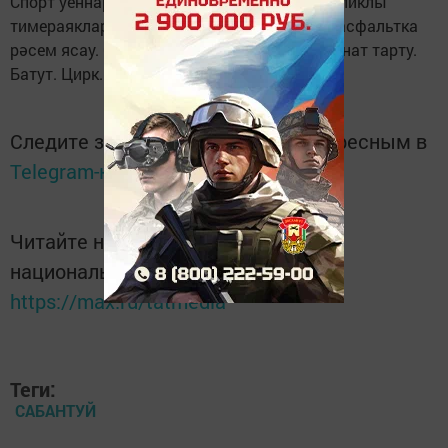
Спорт уеннары: Велосипедларда узышу. Роликлы
тимераякларда шуу. Төсле акбурлар белән асфальтка
рәсем ясау. Сабын куыкчыклары очыру. Канат тарту.
Батут. Цирк. Тир. Кәмит. Шашка-шахмат
Следите за самым важным и интересным в
Telegram-канале
Татмедиа
Читайте новости Татарстана в
национальном мессенджере MАХ:
https://max.ru/tatmedia
Теги:
САБАНТУЙ