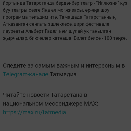
йортында Татарстанда бердәнбер театр - "Иллюзия" күз
буу театры сезгә Яңа ел могҗизасы, өр-яңа шоу
программа тәкъдим итә. Тамашада Татарстанның
Атказанган сәнгать эшлеклесе, цирк фестивале
лауреаты Альберт Гадел һәм шулай ук танылган
җырчылар, биючеләр катнаша. Билет бәясе - 100 тәңкә.
Следите за самым важным и интересным в
Telegram-канале
Татмедиа
Читайте новости Татарстана в
национальном мессенджере MАХ:
https://max.ru/tatmedia