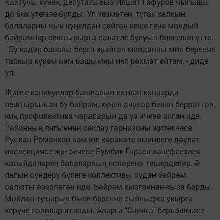
Кайтучы кунак, депутатыбыз Илшат Гафуров чыгышы
да бик үтемле булды. Ул хезмәтен, туган халкын,
балаларны чын күңелдән сөйгән кеше генә мондый
бәйрәмнәр оештырырга сәләтле булуын билгеләп үтте.
- Бу кадәр баланы бергә җыйган мәйданны мин беренче
тапкыр күрәм һәм башымны иеп рәхмәт әйтәм, - диде
ул.
Җәйге каникуллар башланып киткән көннәрдә
оештырылган бу бәйрәм, күңел ачулар белән беррәттән,
киң профилактика чараларын да үз эченә алган иде.
Районның янгыннан саклау гарнизоны җитәкчесе
Руслан Ромачков һәм юл хәрәкәте иминлеге дәүләт
инспекциясе җитәкчесе Румбик Гәрәев хәвефсезлек
кагыйдәләрен балаларның исләренә төшерделәр. Ә
янгын сүндерү бүлеге коллективы судан бәйрәм
салюты әзерләгән иде. Бәйрәм кызганнан-кыза барды.
Мәйдан тутырып быел беренче сыйныфка укырга
керүче нәниләр атлады. Аларга "Свияга" берләшмәсе