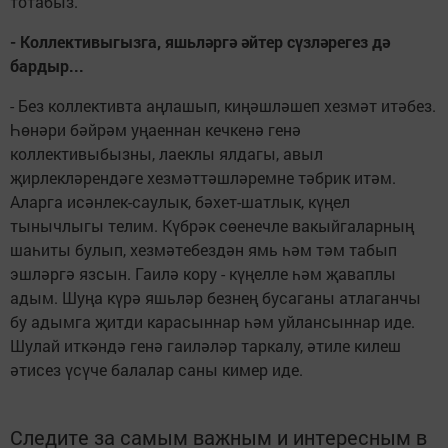
тотабыз.
- Коллективыгызга, яшьләргә әйтер сүзләрегез дә
бардыр...
- Без коллективта аңлашып, киңәшләшеп хезмәт итәбез.
Һөнәри бәйрәм уңаеннан кечкенә генә
коллективыбызны, лаеклы ялдагы, авыл
җирлекләрендәге хезмәттәшләремне тәбрик итәм.
Аларга исәнлек-саулык, бәхет-шатлык, күңел
тынычлыгы телим. Күбрәк сөенечле вакыйгаларның
шаһиты булып, хезмәтебездән ямь һәм тәм табып
эшләргә язсын. Гаилә кору - күңелле һәм җаваплы
адым. Шуңа күрә яшьләр безнең бусаганы атлаганчы
бу адымга җитди карасыннар һәм уйлансыннар иде.
Шулай иткәндә генә гаиләләр таркалу, әтиле килеш
әтисез үсүче балалар саны кимер иде.
Следите за самым важным и интересным в