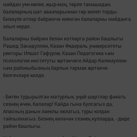
мәйдан уен-көлке, җыр-моң, төрле тамашадан,
балаларның шат авазларыннан гөр килеп торды.
Бизәүле атлар бәйрәмчә киенгән балаларны мәйданга
алып керде.
Балаларны бәйрәм белән котларга район башлыгы
Рәшид Заһидуллин, Казан Федераль университеты
ректоры Илшат Гафуров, Казан Педагогика һәм
психология институты җитәкчесе Айдар Кәлимуллин
һәм районыбызның барлык тармак җитәкче-
белгечләре килде.
- Бөтен тудырылган матурлык, уңай шартлар фәкать
сезнең өчен, балалар! Кайда гына булсагыз да,
Апасның данын лаеклы яклагыз, туры юлдан
тайпылмагыз. Безнең киләчәк сезнең кулларда, - диде
район башлыгы.