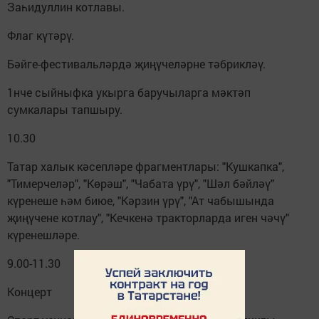
Заһидуллин котлавы.
Флаг күтәрү.
Бәйге-фестивальләрдә җи­ңү­челәрне тәбрикләү.
1нче сыйныфка укырга баручыларга мәктәп
сумкалары тапшыру.
10.30
Татар халык кәсепләре фраг­ментлары: "Кушкапка",
"Тимерчеләр", "Көрәш", "Чабата үрү", "Шәл бәйләү"
күренеше һәм биюе, "Кәр­зин үрү", "Ат чабышында
җиңүчене котлау", "Кечкенә тракторларда иген чәчү"
күренешләре.
9.00-11.30
Концерт