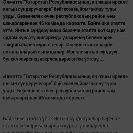
Әлмәттә "Татарстан Республикасының иң яхшы ирекле
янгын сүндерүчеләре" бәйгесенең йомгаклау туры
узды. Беренчелек өчен республиканың район һәм
шәһәрләреннән 46 команда көрәште. Бәйге ике этапта
үтте. Янгын сүндерүчеләр беренче этапта коткару һәм
ярдәм күрсәтү эшләрендә үзләренең белемнәрен,
тәҗрибәләрен күрсәттеләр. Икенче этапта хәрби
осталыкларын сынадылар. Ирекле янгын сүндерү
бүлекчәләренең әзерлек дәрәҗәсен үстерү,...
Әлмәттә "Татарстан Республикасының иң яхшы ирекле
янгын сүндерүчеләре" бәйгесенең йомгаклау туры
узды. Беренчелек өчен республиканың район һәм
шәһәрләреннән 46 команда көрәште.
Бәйге ике этапта үтте. Янгын сүндерүчеләр беренче
этапта коткару һәм ярдәм күрсәтү эшләрендә
үзләренең белемнәрен, тәҗрибәләрен күрсәттеләр.