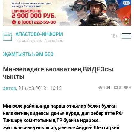
АПАСТОВО-ИНФОРМ
16+
"Йолдыз" газетасы - Апас районы
ҖӘМГЫЯТЬ ҺӘМ БЕЗ
Минзәләдәге һәлакәтнең ВИДЕОсы
чыкты
автор,
21 май 2018 - 16:15
1498
0
0
Минзәлә районында парашютчылар белән булган
һәлакәтнең видеосы дөнья күрде, дип хәбәр итте РФ
Тикшерү комитетының ТР буенча идарәсе
җитәкчесенең өлкән ярдәмчесе Андрей Шептицкий