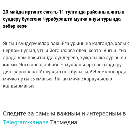
20 майда иртәнге сәгать 11 тулганда районның янгын
сүндерү бүлегенә Чурибурашта мунча януы турында
хәбәр керә
Янгын сүндерүчеләр вакыйга урынына килгәндә, халык
бердәм булып, утны йөгәнләргә өлеш кертә. Янгын тиз
арада һәм вакытында сүндерелә, хуҗалыкка зур зыян
килми. Янгынның сәбәбе – мунчаны артык кыздыру
дип фаразлана. Ут-күздән сак булыгыз! Эссе көннәрдә
мичкә артык якмагыз! Янган мичне караучысыз
калдырмагыз!
Следите за самым важным и интересным в
Telegram-канале
Татмедиа