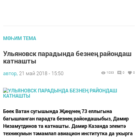
МӨҺИМ ТЕМА
Ульяновск парадында безнең райондаш
катнашты
автор,
21 май 2018 - 15:50
1033
0
0
Бөек Ватан сугышында Җиңүнең 73 еллыгына
багышланган парадта безнең райондашыбыз, Дамир
Низамутдинов та катнашты. Дамир Казанда элемтә
техникумын тәмамлап авиацион институтка да укырга