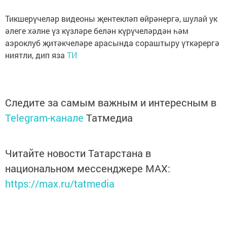
Тикшерүчеләр видеоны җентекләп өйрәнергә, шулай ук
әлеге хәлне үз күзләре белән күрүчеләрдән һәм
аэроклуб җитәкчеләре арасында сораштыру үткәрергә
ниятли, дип яза
ТИ
Следите за самым важным и интересным в
Telegram-канале
Татмедиа
Читайте новости Татарстана в
национальном мессенджере MАХ:
https://max.ru/tatmedia