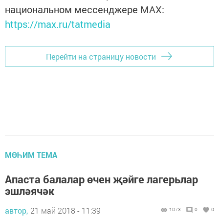
национальном мессенджере MАХ:
https://max.ru/tatmedia
Перейти на страницу новости
МӨҺИМ ТЕМА
Апаста балалар өчен җәйге лагерьлар
эшләячәк
автор,
21 май 2018 - 11:39
1073
0
0