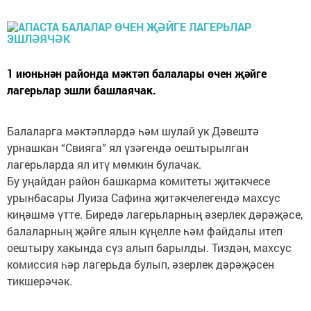
1 июньнән районда мәктәп балалары өчен җәйге
лагерьлар эшли башлаячак.
Балаларга мәктәпләрдә һәм шулай ук Дәвештә
урнашкан “Свияга” ял үзәгендә оештырылган
лагерьларда ял итү мөмкин булачак.
Бу уңайдан район башкарма комитеты җитәкчесе
урынбасары Луиза Сафина җитәкчелегендә махсус
киңәшмә үтте. Биредә лагерьларның әзерлек дәрәҗәсе,
балаларның җәйге ялын күңелле һәм файдалы итеп
оештыру хакында сүз алып барылды. Тиздән, махсус
комиссия һәр лагерьда булып, әзерлек дәрәҗәсен
тикшерәчәк.