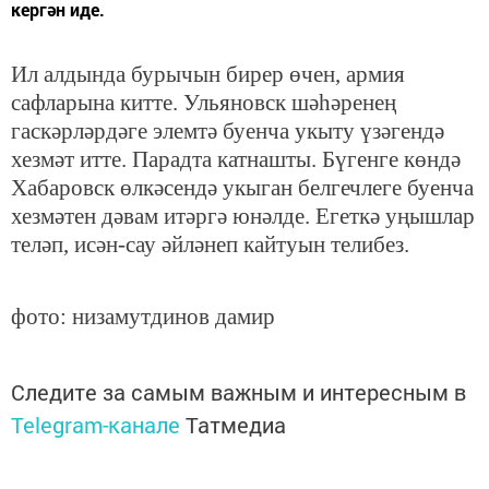
кергән иде.
Ил алдында бурычын бирер өчен, армия
сафларына китте. Ульяновск шәһәренең
гаскәрләрдәге элемтә буенча укыту үзәгендә
хезмәт итте. Парадта катнашты. Бүгенге көндә
Хабаровск өлкәсендә укыган белгечлеге буенча
хезмәтен дәвам итәргә юнәлде. Егеткә уңышлар
теләп, исән-сау әйләнеп кайтуын телибез.
фото: низамутдинов дамир
Следите за самым важным и интересным в
Telegram-канале
Татмедиа