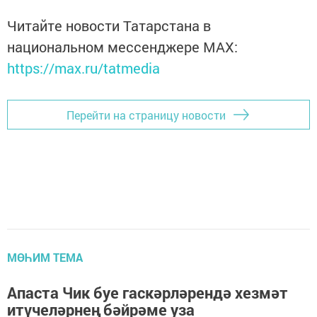
Читайте новости Татарстана в
национальном мессенджере MАХ:
https://max.ru/tatmedia
Перейти на страницу новости
МӨҺИМ ТЕМА
Апаста Чик буе гаскәрләрендә хезмәт
итүчеләрнең бәйрәме уза