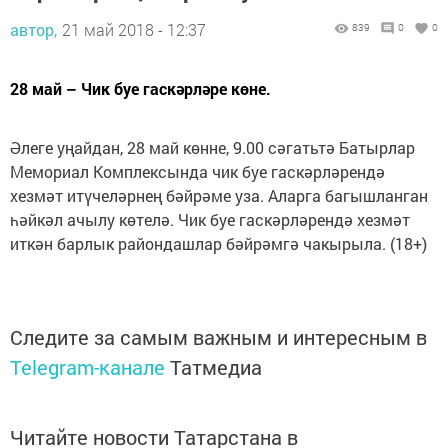
автор,
21 май 2018 - 12:37
839
0
0
28 май – Чик буе гаскәрләре көне.
Әлеге уңайдан, 28 май көнне, 9.00 сәгатьтә Батырлар
Мемориал Комплексында чик буе гаскәрләрендә
хезмәт итүчеләрнең бәйрәме уза. Аларга багышланган
һәйкәл ачылу көтелә. Чик буе гаскәрләрендә хезмәт
иткән барлык райондашлар бәйрәмгә чакырыла. (18+)
Следите за самым важным и интересным в
Telegram-канале
Татмедиа
Читайте новости Татарстана в