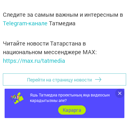
Следите за самым важным и интересным в
Telegram-канале
Татмедиа
Читайте новости Татарстана в
национальном мессенджере MАХ:
https://max.ru/tatmedia
Перейти на страницу новости
Яшь Татмедиа проектының яңа видеосын
карадыгызмы әле?
Карарга