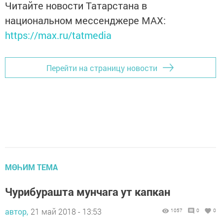
Читайте новости Татарстана в
национальном мессенджере MАХ:
https://max.ru/tatmedia
Перейти на страницу новости
МӨҺИМ ТЕМА
Чурибурашта мунчага ут капкан
автор,
21 май 2018 - 13:53
1057
0
0