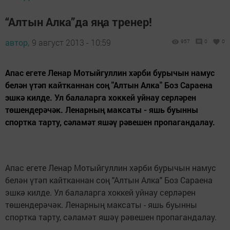
“Алтын Алка”да яңа тренер!
автор,
9 август 2013 - 10:59
957
0
0
Апас егете Ленар Мотыйгуллин хәрби бурычын намус
белән үтәп кайтканнан соң "Алтын Алка" Боз Сараена
эшкә килде. Ул балаларга хоккей уйнау серләрен
төшендерәчәк. Ленарның максаты - яшь буынны
спортка тарту, сәламәт яшәү рәвешен пропагандалау.
Апас егете Ленар Мотыйгуллин хәрби бурычын намус
белән үтәп кайтканнан соң "Алтын Алка" Боз Сараена
эшкә килде. Ул балаларга хоккей уйнау серләрен
төшендерәчәк. Ленарның максаты - яшь буынны
спортка тарту, сәламәт яшәү рәвешен пропагандалау.