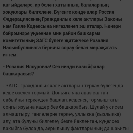
кагыйдәләре, ир белән хатынның, балаларның
хокуклары билгеләнә. Бүгенге көндә алар Россия
Федерациясенең Гражданлык хәле актлары Законы
һәм Гаилә Кодексына нигезләнеп эш итәләр. Һөнәри
бәйрәмнәре уңаеннан мин район башкарма
комитетының ЗАГС бүлеге җитәкчесе Розалия
Насыйбуллинага берничә сорау белән мөрәҗәгать
иттем.
- Розалия Илсуровна! Сез нинди вазыйфалар
башкарасыз?
- ЗАГС - гражданлык хәле актларын теркәү бүлегендә
кеше өзелеп тормый. Дөньяга яңа аваз салган
сабыйны теркәүдән башлап, кешенең тормыштагы
соңгы язуына кадәр без башкарабыз. Шулай ук исем
алмаштыру, гаиләләрне теркәү, уллыкка (кызлыкка)
алу, ата булуны билгеләү безгә йөкләнгән, күңелсез
вакыйга булса да, аерылышу фактларының да шаһиты