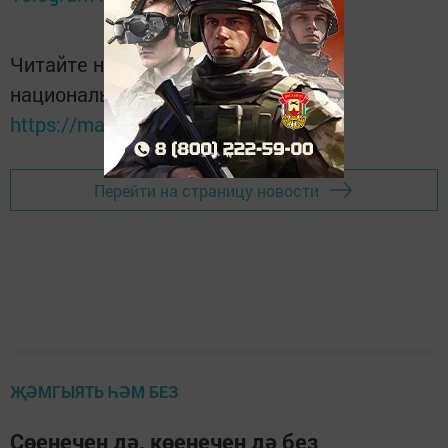
Читайте новости Татарстана в
национальном мессенджере MАХ:
https://max.ru/tatmedia
Перейти на страницу новости
ҖӘМГЫЯТЬ ҺӘМ БЕЗ
Сөенечен дә, көенечен дә без