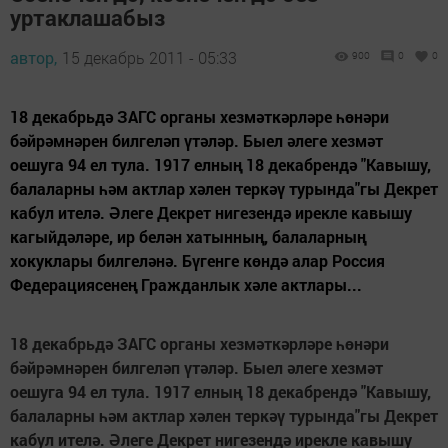
уртаклашабыз
автор,
15 декабрь 2011 - 05:33
900
0
0
18 декабрьдә ЗАГС органы хезмәткәрләре һөнәри
бәйрәмнәрен билгеләп үтәләр. Быел әлеге хезмәт
оешуга 94 ел тула. 1917 елның 18 декабрендә "Кавышу,
балаларны һәм актлар хәлен теркәү турында"гы Декрет
кабул ителә. Әлеге Декрет нигезендә ирекле кавышу
кагыйдәләре, ир белән хатынның, балаларның
хокуклары билгеләнә. Бүгенге көндә алар Россия
Федерациясенең Гражданлык хәле актлары...
18 декабрьдә ЗАГС органы хезмәткәрләре һөнәри
бәйрәмнәрен билгеләп үтәләр. Быел әлеге хезмәт
оешуга 94 ел тула. 1917 елның 18 декабрендә "Кавышу,
балаларны һәм актлар хәлен теркәү турында"гы Декрет
кабул ителә. Әлеге Декрет нигезендә ирекле кавышу