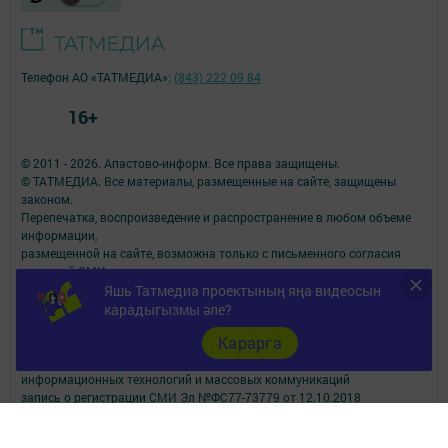
Телефон АО «ТАТМЕДИА»:
(843) 222 09 84
16+
© 2011 - 2026. Апастово-информ. Все права защищены.
© ТАТМЕДИА. Все материалы, размещенные на сайте, защищены
законом.
Перепечатка, воспроизведение и распространение в любом объеме
информации,
размещенной на сайте, возможна только с письменного согласия
редакций СМИ.
При поддержке Республиканского агентства по печати и массовым
Яшь Татмедиа проектының яңа видеосын
коммуникациям.
карадыгызмы әле?
Наименование СМИ: Апастово-информ
Карарга
СМИ зарегистрировано Федеральной службой по надзору в сфере
связи,
информационных технологий и массовых коммуникаций
запись о регистрации СМИ Эл №ФС77-73779 от 12.10.2018
зарегистрировано Федеральной службой по надзору в сфере связи,
информационных технологий и массовых коммуникаций