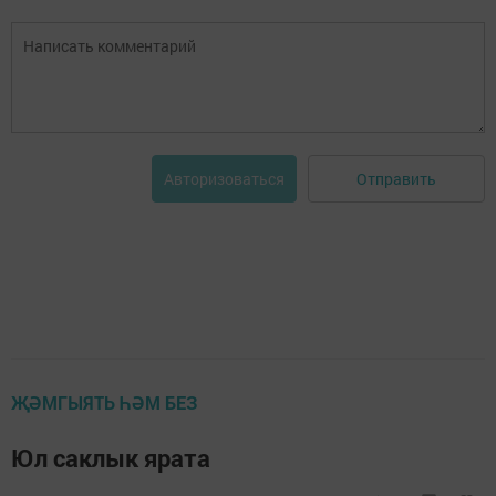
Отправить
Авторизоваться
ҖӘМГЫЯТЬ ҺӘМ БЕЗ
Юл саклык ярата