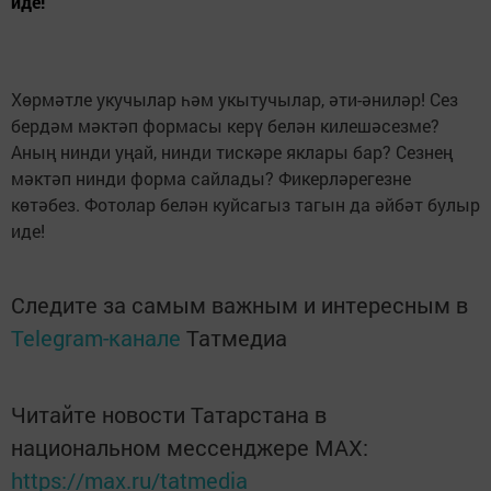
иде!
Хөрмәтле укучылар һәм укытучылар, әти-әниләр! Сез
бердәм мәктәп формасы керү белән килешәсезме?
Аның нинди уңай, нинди тискәре яклары бар? Сезнең
мәктәп нинди форма сайлады? Фикерләрегезне
көтәбез. Фотолар белән куйсагыз тагын да әйбәт булыр
иде!
Следите за самым важным и интересным в
Telegram-канале
Татмедиа
Читайте новости Татарстана в
национальном мессенджере MАХ:
https://max.ru/tatmedia