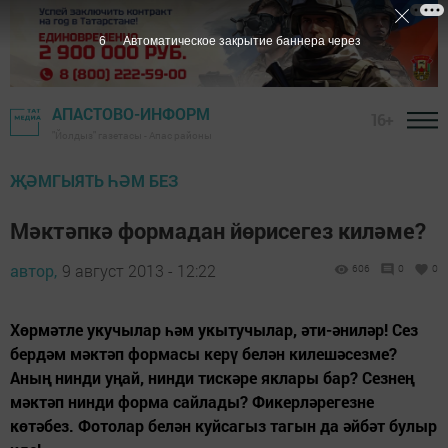
5
Автоматическое закрытие баннера через
АПАСТОВО-ИНФОРМ
16+
"Йолдыз" газетасы - Апас районы
ҖӘМГЫЯТЬ ҺӘМ БЕЗ
Мәктәпкә формадан йөрисегез киләме?
автор,
9 август 2013 - 12:22
606
0
0
Хөрмәтле укучылар һәм укытучылар, әти-әниләр! Сез
бердәм мәктәп формасы керү белән килешәсезме?
Аның нинди уңай, нинди тискәре яклары бар? Сезнең
мәктәп нинди форма сайлады? Фикерләрегезне
көтәбез. Фотолар белән куйсагыз тагын да әйбәт булыр