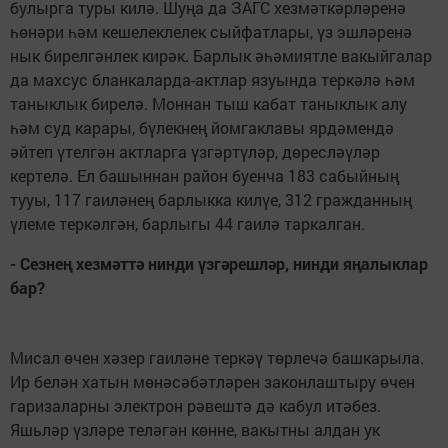
булырга туры килә. Шуңа да ЗАГС хезмәткәрләренә
һөнәри һәм кешелеклелек сыйфатлары, үз эшләренә
нык бирелгәнлек кирәк. Барлык әһәмиятле вакыйгалар
да махсус бланкаларда-актлар язуында теркәлә һәм
таныклык бирелә. Моннан тыш кабат таныклык алу
һәм суд карары, бүлекнең йомгаклавы ярдәмендә
әйтеп үтелгән актларга үзгәртүләр, дөресләүләр
кертелә. Ел башыннан район буенча 183 сабыйның
тууы, 117 гаиләнең барлыкка килүе, 312 гражданның
үлеме теркәлгән, барлыгы 44 гаилә таркалган.
- Сезнең хезмәттә нинди үзгәрешләр, нинди яңалыклар
бар?
Мисал өчен хәзер гаиләне теркәү төрлечә башкарыла.
Ир белән хатын мөнәсәбәтләрен законлаштыру өчен
гаризаларны электрон рәвештә дә кабул итәбез.
Яшьләр үзләре теләгән көнне, вакытны алдан ук