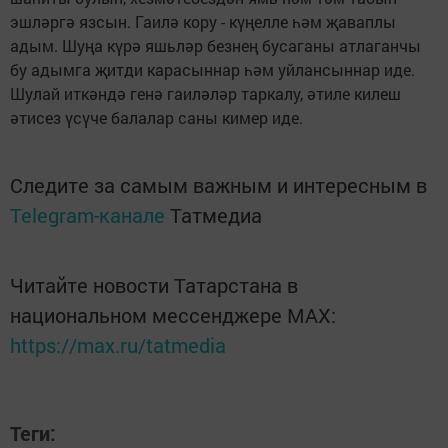
эшләргә язсын. Гаилә кору - күңелле һәм җаваплы
адым. Шуңа күрә яшьләр безнең бусаганы атлаганчы
бу адымга җитди карасыннар һәм уйлансыннар иде.
Шулай иткәндә генә гаиләләр таркалу, әтиле килеш
әтисез үсүче балалар саны кимер иде.
Следите за самым важным и интересным в
Telegram-канале
Татмедиа
Читайте новости Татарстана в
национальном мессенджере MАХ:
https://max.ru/tatmedia
Теги: