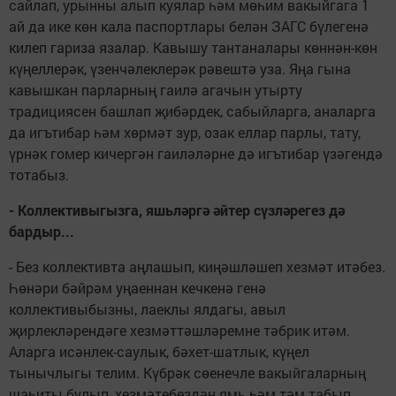
сайлап, урынны алып куялар һәм мөһим вакыйгага 1
ай да ике көн кала паспортлары белән ЗАГС бүлегенә
килеп гариза язалар. Кавышу тантаналары көннән-көн
күңеллерәк, үзенчәлеклерәк рәвештә уза. Яңа гына
кавышкан парларның гаилә агачын утырту
традициясен башлап җибәрдек, сабыйларга, аналарга
да игътибар һәм хөрмәт зур, озак еллар парлы, тату,
үрнәк гомер кичергән гаиләләрне дә игътибар үзәгендә
тотабыз.
- Коллективыгызга, яшьләргә әйтер сүзләрегез дә
бардыр...
- Без коллективта аңлашып, киңәшләшеп хезмәт итәбез.
Һөнәри бәйрәм уңаеннан кечкенә генә
коллективыбызны, лаеклы ялдагы, авыл
җирлекләрендәге хезмәттәшләремне тәбрик итәм.
Аларга исәнлек-саулык, бәхет-шатлык, күңел
тынычлыгы телим. Күбрәк сөенечле вакыйгаларның
шаһиты булып, хезмәтебездән ямь һәм тәм табып