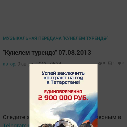
МУЗЫКАЛЬНАЯ ПЕРЕДАЧА "КУНЕЛЕМ ТУРЕНДӘ"
"Кунелем турендэ" 07.08.2013
автор,
9 август 2013 - 05:34
0
0
0
Следите за самым важным и интересным в
Telegram-канале
Татмедиа