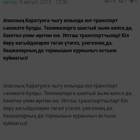
автор,
9 август 2013 - 12:00
618
0
0
Апасның Каратунга чыгу юлында юл-транспорт
һәлакәте булды. Техникаларга шактый зыян килсә дә,
бәхеткә үлем-җитем юк. Иптәш транспортчылар! Юл
йөрү кагыйдәләрен төгәл үтәгез, үзегезнең дә,
башкаларның да тормышын куркыныч астына
куймагыз!
Апасның Каратунга чыгу юлында юл-транспорт
һәлакәте булды. Техникаларга шактый зыян килсә дә,
бәхеткә үлем-җитем юк. Иптәш транспортчылар! Юл
йөрү кагыйдәләрен төгәл үтәгез, үзегезнең дә,
башкаларның да тормышын куркыныч астына
куймагыз!