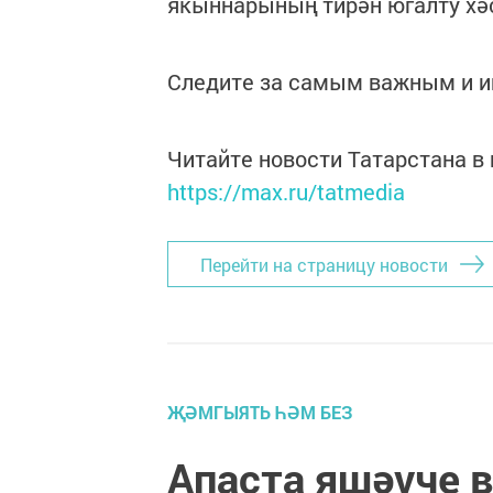
якыннарының тирән югалту хә
Следите за самым важным и 
Читайте новости Татарстана 
https://max.ru/tatmedia
Перейти на страницу новости
ҖӘМГЫЯТЬ ҺӘМ БЕЗ
Апаста яшәүче 