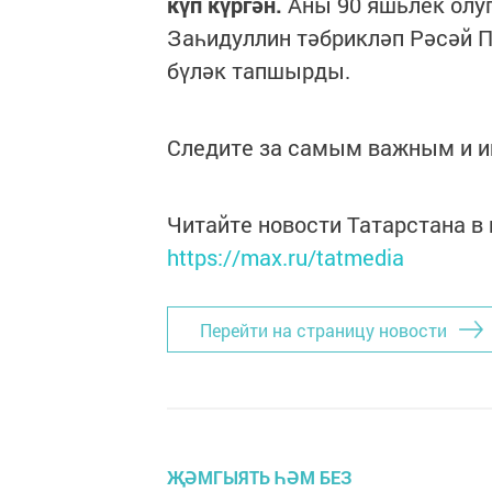
күп күргән.
Аны 90 яшьлек олу
Заһидуллин тәбрикләп Рәсәй 
бүләк тапшырды.
Следите за самым важным и 
Читайте новости Татарстана 
https://max.ru/tatmedia
Перейти на страницу новости
ҖӘМГЫЯТЬ ҺӘМ БЕЗ