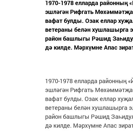
1970-1978 елларда районның 
эшләгән Рифгать Мөхәммәтҗа
вафат булды. Озак еллар хуҗа
ветераны белән хушлашырга э
район башлыгы Рәшид Заһиду
дә килде. Мәрхүмне Апас зира
1970-1978 елларда районның 
эшләгән Рифгать Мөхәммәтҗа
вафат булды. Озак еллар хуҗа
ветераны белән хушлашырга эл
район башлыгы Рәшид Заһидул
дә килде. Мәрхүмне Апас зир