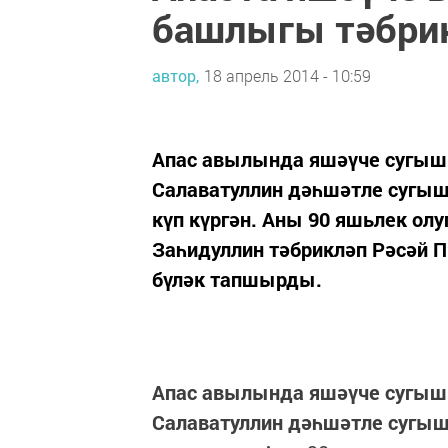
башлыгы тәбри
автор,
18 апрель 2014 - 10:59
Апас авылында яшәүче сугыш 
Салаватуллин дәһшәтле сугы
күп күргән. Аны 90 яшьлек ол
Заһидуллин тәбрикләп Рәсәй 
бүләк тапшырды.
Апас авылында яшәүче сугыш 
Салаватуллин дәһшәтле сугы