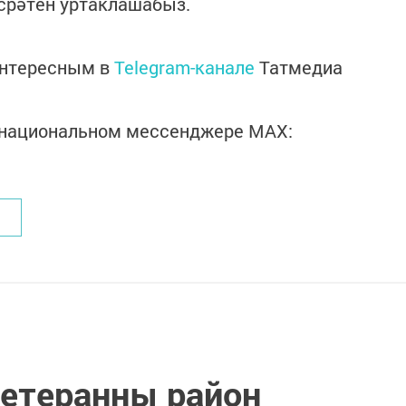
срәтен уртаклашабыз.
интересным в
Telegram-канале
Татмедиа
в национальном мессенджере MАХ:
ветеранны район