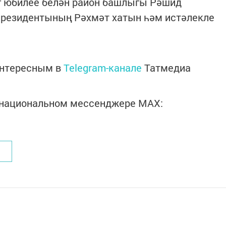
г юбилее белән район башлыгы Рәшид
Президентының Рәхмәт хатын һәм истәлекле
интересным в
Telegram-канале
Татмедиа
в национальном мессенджере MАХ: