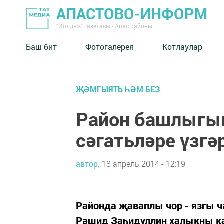
АПАСТОВО-ИНФОРМ
"Йолдыз" газетасы - Апас районы
Баш бит
Фотогалерея
Котлаулар
ҖӘМГЫЯТЬ ҺӘМ БЕЗ
Район башлыгын
сәгатьләре үзгә
автор,
18 апрель 2014 - 12:19
Районда җаваплы чор - язгы ч
Рәшид Заһидуллин халыкны кабу