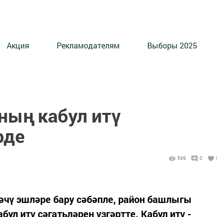
Акция
Рекламодателям
Выборы 2025
ың кабул итү
рде
599
0
әчү эшләре бару сәбәпле, район башлыгы
л итү сәгатьләрен үзгәртте. Кабул итү -