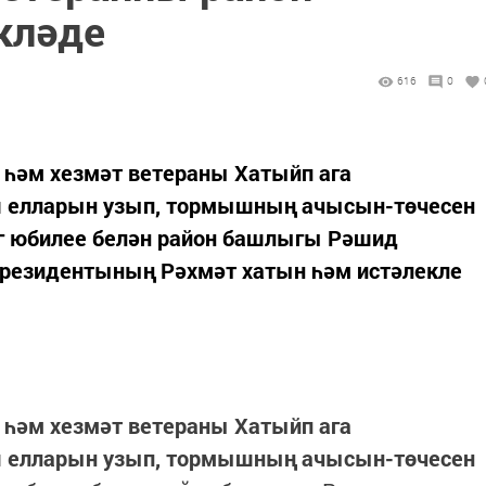
кләде
616
0
һәм хезмәт ветераны Хатыйп ага
ш елларын узып, тормышның ачысын-төчесен
уг юбилее белән район башлыгы Рәшид
Президентының Рәхмәт хатын һәм истәлекле
һәм хезмәт ветераны Хатыйп ага
ш елларын узып, тормышның ачысын-төчесен