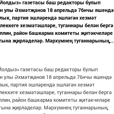
«Йолдыз» газетасы баш редакторы булып
н улы Әхмәтҗанов 18 апрельдә 76нчы яшендә
лык, партия эшләрендә эшләгән хезмәт
леккеге хезмәтәшләре, туганнары белән бергә
ллин, район башкарма комитеты җитәкчеләре
тына җирләделәр. Мәрхүмнең туганнарының,..
«Йолдыз» газетасы баш редакторы булып
н улы Әхмәтҗанов 18 апрельдә 76нчы яшендә
лык, партия эшләрендә эшләгән хезмәт
еккеге хезмәтәшләре, туганнары белән бергә
лин, район башкарма комитеты җитәкчеләре
атына җирләделәр. Мәрхүмнең туганнарының,