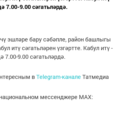
 7.00-9.00 сәгатьләрдә.
әчү эшләре бару сәбәпле, район башлыгы
л итү сәгатьләрен үзгәртте. Кабул итү -
 7.00-9.00 сәгатьләрдә.
интересным в
Telegram-канале
Татмедиа
в национальном мессенджере MАХ: