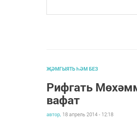
ҖӘМГЫЯТЬ ҺӘМ БЕЗ
Рифгать Мөхәм
вафат
автор,
18 апрель 2014 - 12:18