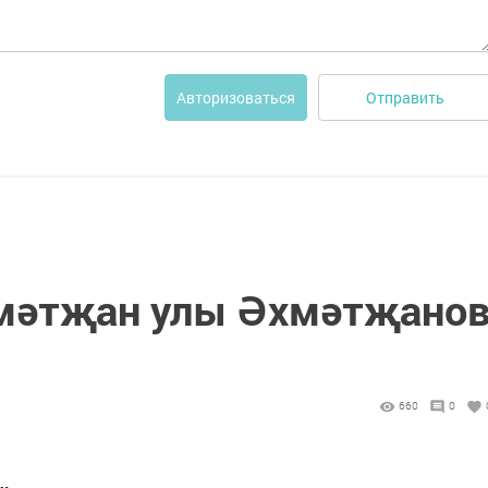
Отправить
Авторизоваться
мәтҗан улы Әхмәтҗано
660
0