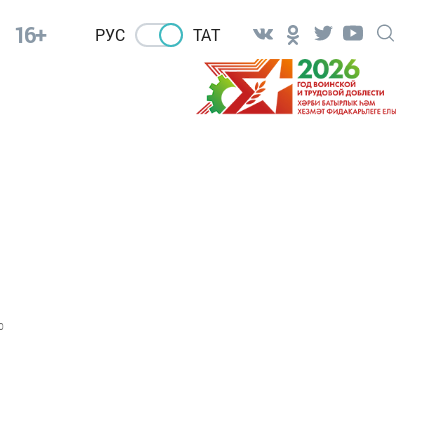
16+
РУС
ТАТ
0