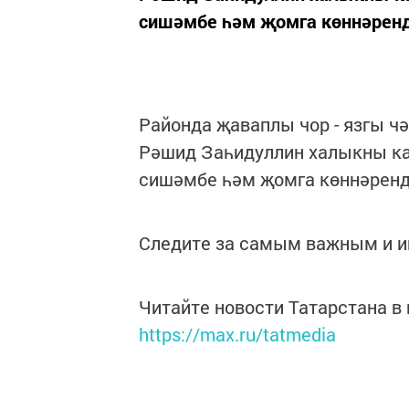
сишәмбе һәм җомга көннәрендә
Районда җаваплы чор - язгы ч
Рәшид Заһидуллин халыкны кабу
сишәмбе һәм җомга көннәрендә
Следите за самым важным и 
Читайте новости Татарстана 
https://max.ru/tatmedia