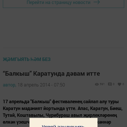
Перейти на страницу новости
ҖӘМГЫЯТЬ ҺӘМ БЕЗ
“Балкыш” Каратунда дәвам итте
автор,
18 апрель 2014 - 07:50
591
0
0
17 апрельдә "Балкыш" фестиваленең сайлап алу туры
Каратун мәдәният йортында үтте. Апас, Каратун, Биеш,
Тутай, Коштавылы, Чүрибураш авыл җирлекләренең
өлкән үзешчәннәре сәхнәне гөр китерде. Өлкәннәр