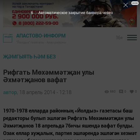
5
Автоматическое закрытие баннера через
АПАСТОВО-ИНФОРМ
16+
"Йолдыз" газетасы - Апас районы
ҖӘМГЫЯТЬ ҺӘМ БЕЗ
Рифгать Мөхәммәтҗан улы
Әхмәтҗанов вафат
автор,
18 апрель 2014 - 12:18
660
0
0
1970-1978 елларда районның «Йолдыз» газетасы баш
редакторы булып эшләгән Рифгать Мөхәммәтҗан улы
Әхмәтҗанов 18 апрельдә 76нчы яшендә вафат булды.
Озак еллар хуҗалык, партия эшләрендә эшләгән хезмәт