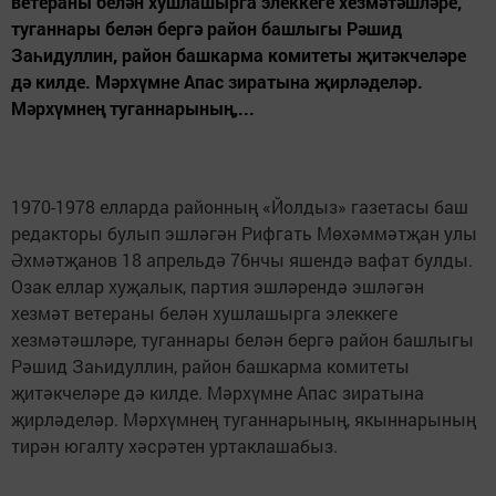
ветераны белән хушлашырга элеккеге хезмәтәшләре,
туганнары белән бергә район башлыгы Рәшид
Заһидуллин, район башкарма комитеты җитәкчеләре
дә килде. Мәрхүмне Апас зиратына җирләделәр.
Мәрхүмнең туганнарының,...
1970-1978 елларда районның «Йолдыз» газетасы баш
редакторы булып эшләгән Рифгать Мөхәммәтҗан улы
Әхмәтҗанов 18 апрельдә 76нчы яшендә вафат булды.
Озак еллар хуҗалык, партия эшләрендә эшләгән
хезмәт ветераны белән хушлашырга элеккеге
хезмәтәшләре, туганнары белән бергә район башлыгы
Рәшид Заһидуллин, район башкарма комитеты
җитәкчеләре дә килде. Мәрхүмне Апас зиратына
җирләделәр. Мәрхүмнең туганнарының, якыннарының
тирән югалту хәсрәтен уртаклашабыз.