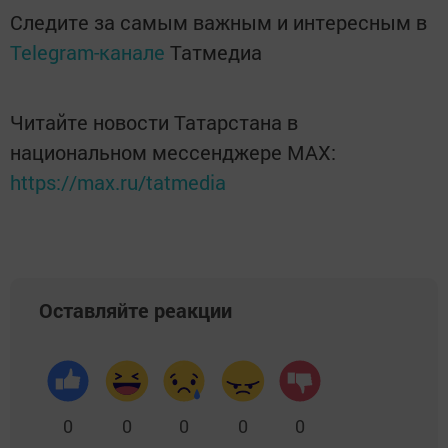
Следите за самым важным и интересным в
Telegram-канале
Татмедиа
Читайте новости Татарстана в
национальном мессенджере MАХ:
https://max.ru/tatmedia
Оставляйте реакции
0
0
0
0
0