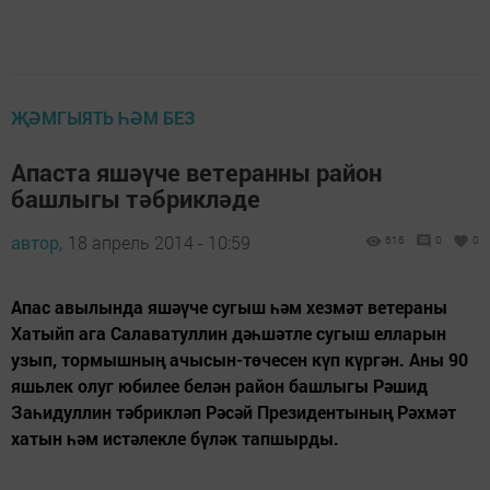
ҖӘМГЫЯТЬ ҺӘМ БЕЗ
Апаста яшәүче ветеранны район
башлыгы тәбрикләде
автор,
18 апрель 2014 - 10:59
616
0
0
Апас авылында яшәүче сугыш һәм хезмәт ветераны
Хатыйп ага Салаватуллин дәһшәтле сугыш елларын
узып, тормышның ачысын-төчесен күп күргән. Аны 90
яшьлек олуг юбилее белән район башлыгы Рәшид
Заһидуллин тәбрикләп Рәсәй Президентының Рәхмәт
хатын һәм истәлекле бүләк тапшырды.