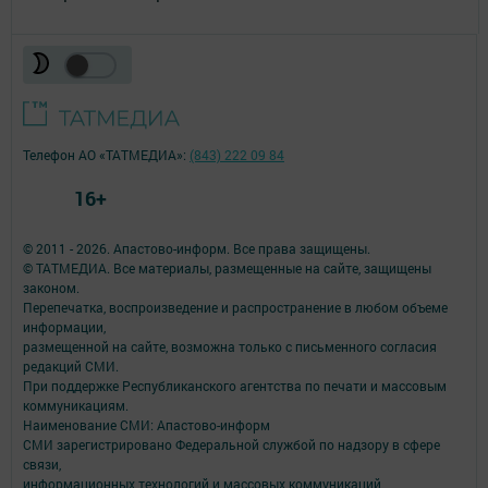
Телефон АО «ТАТМЕДИА»:
(843) 222 09 84
16+
© 2011 - 2026. Апастово-информ. Все права защищены.
© ТАТМЕДИА. Все материалы, размещенные на сайте, защищены
законом.
Перепечатка, воспроизведение и распространение в любом объеме
информации,
размещенной на сайте, возможна только с письменного согласия
редакций СМИ.
При поддержке Республиканского агентства по печати и массовым
коммуникациям.
Наименование СМИ: Апастово-информ
СМИ зарегистрировано Федеральной службой по надзору в сфере
связи,
информационных технологий и массовых коммуникаций