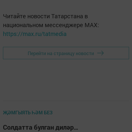
Читайте новости Татарстана в
национальном мессенджере MАХ:
https://max.ru/tatmedia
Перейти на страницу новости
ҖӘМГЫЯТЬ ҺӘМ БЕЗ
Солдатта булган диләр…