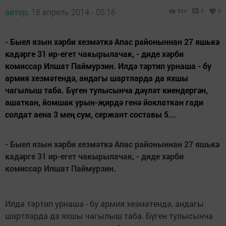
автор,
18 апрель 2014 - 05:16
634
0
0
- Быел язын хәрби хезмәткә Апас районыннан 27 яшькә
кадәрге 31 ир-егет чакырылачак, - диде хәрби
комиссар Илшат Паймурзин. Илдә тәртип урнаша - бу
армия хезмәтендә, андагы шартларда да яхшы
чагылыш таба. Бүген тулысынча дәүләт киендергән,
ашаткан, йомшак урын-җирдә генә йоклаткан гади
солдат аена 3 мең сум, сержант составы 5...
-
Быел язын хәрби хезмәткә Апас районыннан 27 яшькә
кадәрге 31 ир-егет чакырылачак,
-
диде хәрби
комиссар Илшат Паймурзин.
Илдә тәртип урнаша - бу армия хезмәтендә, андагы
шартларда да яхшы чагылыш таба. Бүген тулысынча