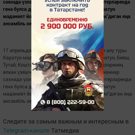
сәхнәдә үзләрен бик кыю тоттылар. Алар хәтерләрендә
генә булса да яшьлекләренә кайттылар. Каратун
мәдәният йорты каршында исә "Өммегөлсем"дигән яңа
ансамбль оешкан.
17 апрельдә "Балкыш" фестиваленең сайлап алу туры
Каратун мәдәният йортында үтте. Апас, Каратун, Биеш,
Тутай, Коштавылы, Чүрибураш авыл җирлекләренең
өлкән үзешчәннәре сәхнәне гөр китерде. Өлкәннәр
сәхнәдә үзләрен бик кыю тоттылар. Алар хәтерләрендә
генә булса да яшьлекләренә кайттылар. Каратун
мәдәният йорты каршында исә "Өммегөлсем"дигән яңа
ансамбль оешкан.
Следите за самым важным и интересным в
Telegram-канале
Татмедиа