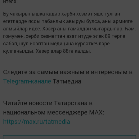
ителә.
Бу чакырылышка кадәр хәрби хезмәт яше тулган
егетләрдә яссы табанлык авыруы булса, аны армиягә
алмыйлар идее. Хәзер аны гамәлдән чыгардылар. Һәм,
гомумән, хәрби хезмәттән азат итүдә элек 89 төрле
сәбәп, шул исәптән медицина күрсәткечләре
кулланылды. Хәзер алар 88гә калды.
Следите за самым важным и интересным в
Telegram-канале
Татмедиа
Читайте новости Татарстана в
национальном мессенджере MАХ:
https://max.ru/tatmedia