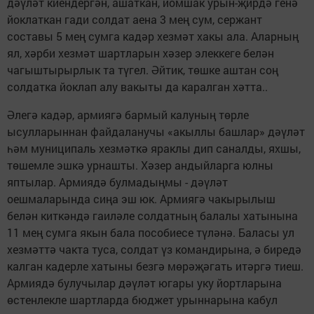
дәүләт киендергән, ашаткан, йомшак урын-җирдә генә
йоклаткан гади солдат аена 3 мең сум, сержант
составы 5 мең сумга кадәр хезмәт хакы ала. Аларның
ял, хәрби хезмәт шартларын хәзер элеккеге белән
чагыштырырлык та түгел. Әйтик, төшке аштан соң
солдатка йоклап алу вакыты да каралган хәтта..
Әлегә кадәр, армиягә бармый калуның төрле
ысулларыннан файдаланучы «акыллы башлар» дәүләт
һәм муниципаль хезмәткә яраклы дип саналды, яхшы,
төшемле эшкә урнашты. Хәзер андыйларга юлны
яптылар. Армиядә булмадыңмы - дәүләт
оешмаларында сиңа эш юк. Армиягә чакырылыш
белән киткәндә гаиләле солдатның балалы хатынына
11 мең сумга якын бала пособиесе түләнә. Баласы ул
хезмәттә чакта туса, солдат үз командирына, ә биредә
калган кадерле хатыны безгә мөрәҗәгать итәргә тиеш.
Армиядә булучылар дәүләт югары уку йортларына
өстенлекле шартларда бюджет урыннарына кабул