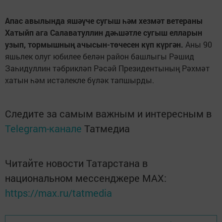
Апас авылында яшәүче сугыш һәм хезмәт ветераны
Хатыйп ага Салаватуллин дәһшәтле сугыш елларын
узып, тормышның ачысын-төчесен күп күргән.
Аны 90
яшьлек олуг юбилее белән район башлыгы Рәшид
Заһидуллин тәбрикләп Рәсәй Президентының Рәхмәт
хатын һәм истәлекле бүләк тапшырды.
Следите за самым важным и интересным в
Telegram-канале
Татмедиа
Читайте новости Татарстана в
национальном мессенджере MАХ:
https://max.ru/tatmedia