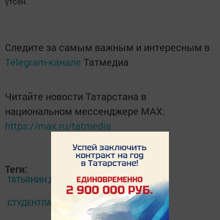
үтсен.
Следите за самым важным и интересным в
Telegram-канале
Татмедиа
Читайте новости Татарстана в
национальном мессенджере MАХ:
https://max.ru/tatmedia
Теги:
ТАТЬЯНИН ДЕНЬ
СТУДЕНТЛАР