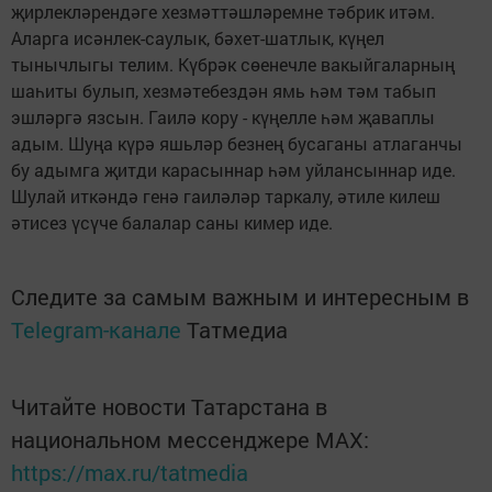
җирлекләрендәге хезмәттәшләремне тәбрик итәм.
Аларга исәнлек-саулык, бәхет-шатлык, күңел
тынычлыгы телим. Күбрәк сөенечле вакыйгаларның
шаһиты булып, хезмәтебездән ямь һәм тәм табып
эшләргә язсын. Гаилә кору - күңелле һәм җаваплы
адым. Шуңа күрә яшьләр безнең бусаганы атлаганчы
бу адымга җитди карасыннар һәм уйлансыннар иде.
Шулай иткәндә генә гаиләләр таркалу, әтиле килеш
әтисез үсүче балалар саны кимер иде.
Следите за самым важным и интересным в
Telegram-канале
Татмедиа
Читайте новости Татарстана в
национальном мессенджере MАХ:
https://max.ru/tatmedia