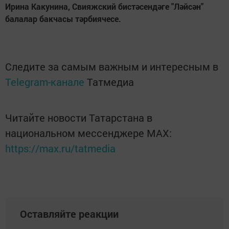
Ирина Какунина, Свияжский бистәсендәге "Ләйсән"
балалар бакчасы тәрбиячесе.
Следите за самым важным и интересным в
Telegram-канале
Татмедиа
Читайте новости Татарстана в
национальном мессенджере MАХ:
https://max.ru/tatmedia
Оставляйте реакции