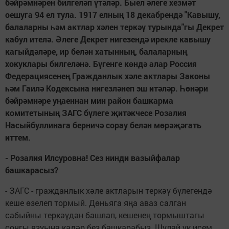
бәйрәмнәрен билгеләп үтәләр. Быел әлеге хезмәт
оешуга 94 ел тула. 1917 елның 18 декабрендә "Кавышу,
балаларны һәм актлар хәлен теркәү турында"гы Декрет
кабул ителә. Әлеге Декрет нигезендә ирекле кавышу
кагыйдәләре, ир белән хатынның, балаларның
хокуклары билгеләнә. Бүгенге көндә алар Россия
Федерациясенең Гражданлык хәле актлары Законы
һәм Гаилә Кодексына нигезләнеп эш итәләр. Һөнәри
бәйрәмнәре уңаеннан мин район башкарма
комитетының ЗАГС бүлеге җитәкчесе Розалия
Насыйбуллинага берничә сорау белән мөрәҗәгать
иттем.
- Розалия Илсуровна! Сез нинди вазыйфалар
башкарасыз?
- ЗАГС - гражданлык хәле актларын теркәү бүлегендә
кеше өзелеп тормый. Дөньяга яңа аваз салган
сабыйны теркәүдән башлап, кешенең тормыштагы
соңгы язуына кадәр без башкарабыз. Шулай ук исем