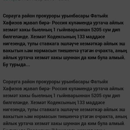
Сорауга район прокуроры урынбасары Фатыйх
Хафизов җавап бирә- Россия күләмендә уртача айлык
хезмәт хакы быелның 1 гыйнварыннан 5205 сум дип
билгеләнде. Хезмәт Кодексының 133 маддәсе
нигезендә, тулы ставкага эшләүче хезмәткәр айлык эш
вакытын һәм нормасын тиешенчә үтәгән очракта, аның
айлык уртача хезмәт хакы шуннан да ким була алмый.
Бу турыда...
Сорауга район прокуроры урынбасары Фатыйх
Хафизов
җ
авап бир
ә
- Россия к
ү
л
ә
менд
ә
уртача айлык
хезм
ә
т хакы быелны
ң
1 гыйнварыннан 5205 сум дип
билгел
ә
нде. Хезм
ә
т Кодексыны
ң
133 мадд
ә
се
нигезенд
ә
, тулы ставкага эшл
әү
че хезм
ә
тк
ә
р айлык эш
вакытын
һә
м нормасын тиешенч
ә
ү
т
ә
г
ә
н очракта, аны
ң
айлык уртача хезм
ә
т хакы шуннан да ким була алмый
.