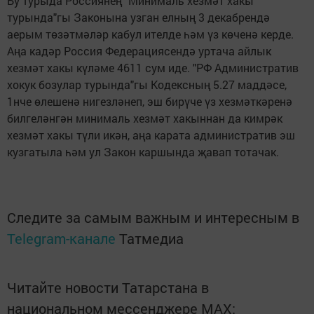
Бу турыда Россиянең "Минималь хезмәт хакы
турында"гы Законына узган елның 3 декабрендә
аерым төзәтмәләр кабул ителде һәм үз көченә керде.
Аңа кадәр Россия Федерациясендә уртача айлык
хезмәт хакы күләме 4611 сум иде. "РФ Административ
хокук бозулар турында"гы Кодексның 5.27 маддәсе,
1нче өлешенә нигезләнеп, эш бирүче үз хезмәт­кәренә
билгеләнгән минималь хезмәт хакыннан да кимрәк
хезмәт хакы түли икән, аңа карата административ эш
кузгатыла һәм ул Закон каршында җавап тотачак.
Следите за самым важным и интересным в
Telegram-канале
Татмедиа
Читайте новости Татарстана в
национальном мессенджере MАХ: