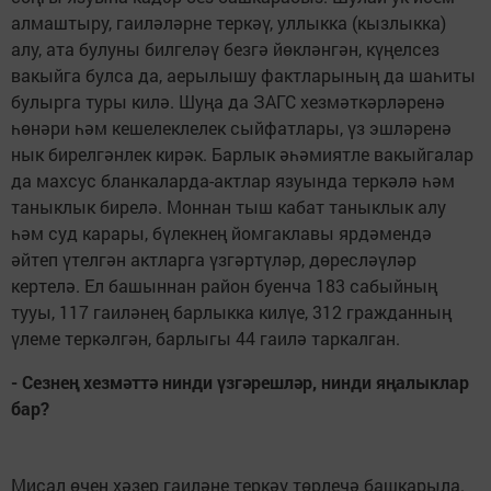
алмаштыру, гаиләләрне теркәү, уллыкка (кызлыкка)
алу, ата булуны билгеләү безгә йөкләнгән, күңелсез
вакыйга булса да, аерылышу фактларының да шаһиты
булырга туры килә. Шуңа да ЗАГС хезмәткәрләренә
һөнәри һәм кешелеклелек сыйфатлары, үз эшләренә
нык бирелгәнлек кирәк. Барлык әһәмиятле вакыйгалар
да махсус бланкаларда-актлар язуында теркәлә һәм
таныклык бирелә. Моннан тыш кабат таныклык алу
һәм суд карары, бүлекнең йомгаклавы ярдәмендә
әйтеп үтелгән актларга үзгәртүләр, дөресләүләр
кертелә. Ел башыннан район буенча 183 сабыйның
тууы, 117 гаиләнең барлыкка килүе, 312 гражданның
үлеме теркәлгән, барлыгы 44 гаилә таркалган.
- Сезнең хезмәттә нинди үзгәрешләр, нинди яңалыклар
бар?
Мисал өчен хәзер гаиләне теркәү төрлечә башкарыла.