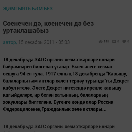
ҖӘМГЫЯТЬ ҺӘМ БЕЗ
Сөенечен дә, көенечен дә без
уртаклашабыз
автор,
15 декабрь 2011 - 05:33
888
0
0
18 декабрьдә ЗАГС органы хезмәткәрләре һөнәри
бәйрәмнәрен билгеләп үтәләр. Быел әлеге хезмәт
оешуга 94 ел тула. 1917 елның 18 декабрендә "Кавышу,
балаларны һәм актлар хәлен теркәү турында"гы Декрет
кабул ителә. Әлеге Декрет нигезендә ирекле кавышу
кагыйдәләре, ир белән хатынның, балаларның
хокуклары билгеләнә. Бүгенге көндә алар Россия
Федерациясенең Гражданлык хәле актлары...
18 декабрьдә ЗАГС органы хезмәткәрләре һөнәри