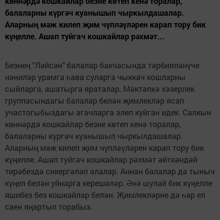
көннәрдә кошкайлар безне көтеп кенә торалар,
балаларны күргәч куанышып чыркылдашалар.
Аларның мәж килеп җим чүпләүләрен карап тору бик
күңелле. Ашап туйгач кошкайлар рәхмәт...
Безнең "Ләйсән" балалар бакчасында тәрбияләнүче
нәниләр урамга һава суларга чыккач кошларны
сыйларга, ашатырга яраталар. Мәктәпкә хәзерлек
группасындагы балалар белән җимлекләр ясап
участогыбыздагы агачларга элеп куйган идек. Салкын
көннәрдә кошкайлар безне көтеп кенә торалар,
балаларны күргәч куанышып чыркылдашалар.
Аларның мәж килеп җим чүпләүләрен карап тору бик
күңелле. Ашап туйгач кошкайлар рәхмәт әйткәндәй
тирәбездә сикергәләп алалар. Аннан балалар да тыныч
күңел белән уйнарга керешәләр. Әнә шулай бик күңелле
яшибез без кошкайлар белән. Җимлекләрне дә һәр ел
саен яңартып торабыз.