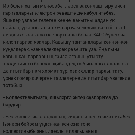
Ир белән хатын мөнәсәбәтләрен законлаштыру өчен
гаризаларны электрон рәвештә дә кабул итәбез.
Яшьләр үзләре теләгән көнне, вакытны алдан ук
сайлап, урынны алып куялар һәм мөһим вакыйгага 1
ай да ике көн кала паспортлары белән ЗАГС бүлегенә
килеп гариза язалар. Кавышу тантаналары көннән-көн
күңеллерәк, үзенчәлеклерәк рәвештә уза. Яңа гына
кавышкан парларның гаилә агачын утырту
традициясен башлап җибәрдек, сабыйларга, аналарга
да игътибар һәм хөрмәт зур, озак еллар парлы, тату,
үрнәк гомер кичергән гаиләләрне дә игътибар үзәгендә
тотабыз.
- Коллективыгызга, яшьләргә әйтер сүзләрегез дә
бардыр...
- Без коллективта аңлашып, киңәшләшеп хезмәт итәбез.
Һөнәри бәйрәм уңаеннан кечкенә генә
коллективыбызны, лаеклы ялдагы, авыл