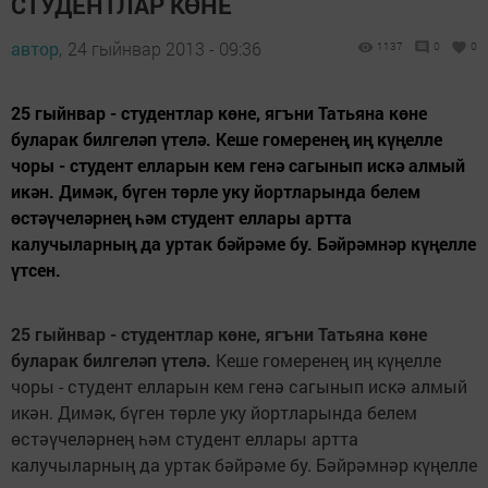
СТУДЕНТЛАР КӨНЕ
автор,
24 гыйнвар 2013 - 09:36
1137
0
0
25 гыйнвар - студентлар көне, ягъни Татьяна көне
буларак билгеләп үтелә. Кеше гомеренең иң күңелле
чоры - студент елларын кем генә сагынып искә алмый
икән. Димәк, бүген төрле уку йортларында белем
өстәүчеләрнең һәм студент еллары артта
калучыларның да уртак бәйрәме бу. Бәйрәмнәр күңелле
үтсен.
25 гыйнвар - студентлар к
ө
не, ягъни Татьяна к
ө
не
буларак билгел
ә
п
ү
тел
ә
.
Кеше гомеренең иң күңелле
чоры - студент елларын кем генә сагынып искә алмый
икән. Димәк, бүген төрле уку йортларында белем
өстәүчеләрнең һәм студент еллары артта
калучыларның да уртак бәйрәме бу. Бәйрәмнәр күңелле