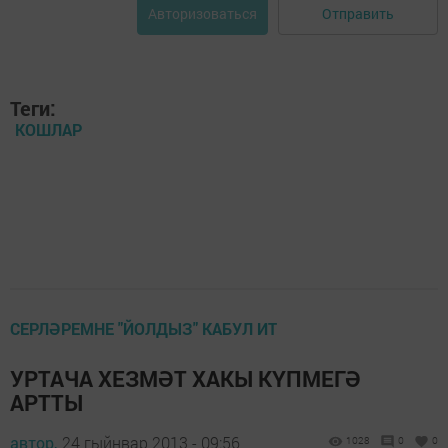
Отправить
Авторизоваться
Теги:
КОШЛАР
СЕРЛӘРЕМНЕ "ЙОЛДЫЗ" КАБУЛ ИТ
УРТАЧА ХЕЗМӘТ ХАКЫ КҮПМЕГӘ
АРТТЫ
автор,
24 гыйнвар 2013 - 09:56
1028
0
0