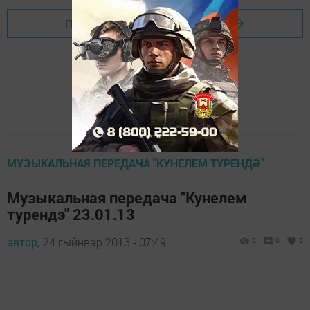
Перейти на страницу новости
МУЗЫКАЛЬНАЯ ПЕРЕДАЧА "КУНЕЛЕМ ТУРЕНДӘ"
Музыкальная передача "Кунелем
турендэ" 23.01.13
автор,
24 гыйнвар 2013 - 07:49
0
0
0