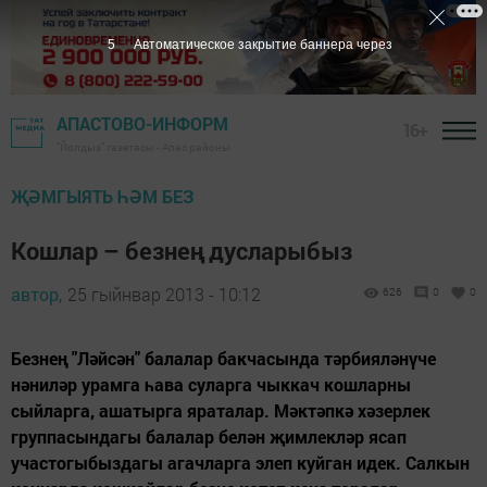
5
Автоматическое закрытие баннера через
АПАСТОВО-ИНФОРМ
16+
"Йолдыз" газетасы - Апас районы
ҖӘМГЫЯТЬ ҺӘМ БЕЗ
Кошлар – безнең дусларыбыз
автор,
25 гыйнвар 2013 - 10:12
626
0
0
Безнең "Ләйсән" балалар бакчасында тәрбияләнүче
нәниләр урамга һава суларга чыккач кошларны
сыйларга, ашатырга яраталар. Мәктәпкә хәзерлек
группасындагы балалар белән җимлекләр ясап
участогыбыздагы агачларга элеп куйган идек. Салкын