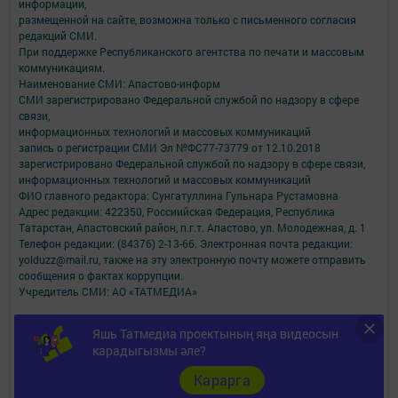
информации,
размещенной на сайте, возможна только с письменного согласия
редакций СМИ.
При поддержке Республиканского агентства по печати и массовым
коммуникациям.
Наименование СМИ: Апастово-информ
СМИ зарегистрировано Федеральной службой по надзору в сфере
связи,
информационных технологий и массовых коммуникаций
запись о регистрации СМИ Эл №ФС77-73779 от 12.10.2018
зарегистрировано Федеральной службой по надзору в сфере связи,
информационных технологий и массовых коммуникаций
ФИО главного редактора: Сунгатуллина Гульнара Рустамовна
Адрес редакции: 422350, Россиийская Федерация, Республика
Татарстан, Апастовский район, п.г.т. Апастово, ул. Молодежная, д. 1
Телефон редакции: (84376) 2-13-66. Электронная почта редакции:
yolduzz@mail.ru, также на эту электронную почту можете отправить
сообщения о фактах коррупции.
Учредитель СМИ: АО «ТАТМЕДИА»
Антикоррупционная политика
Яшь Татмедиа проектының яңа видеосын
АО «ТАТМЕДИА» использует «cookie»
для персонализации сервисов и
карадыгызмы әле?
удобства пользователей сайтом.
Использование «cookie» можно отменить в настройках браузера.
Карарга
Политика конфиденциальности