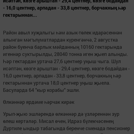
исәптән, көзге арыштан - 29,4 центнер, көзге бодайдан
- 16,0 центнер, арпадан - 33,8 центнер, борчакның һәр
гектарыннан...
Район авыл хуҗалыгы һәм азык-төлек идарәсеннән
алынган мәгълүматлардан күренгәнчә, 2 августка
район буенча барлык мәйданның 10160 гектарында
игеннәр суктырылды, 28040 тонна иген җыеп алынды.
Һәр гектардан уртача 27,6 центнер уңыш чыга. Шул
исәптән, көзге арыштан - 29,4 центнер, көзге бодайдан -
16,0 центнер, арпадан - 33,8 центнер, борчакның һәр
гектарыннан уртача 18,0 центнер уңыш җыела.
Басуларда 64 "кыр корабы" эшли.
Өлкәннәр ярдәме һәрчак кирәк
Урып-җыю эшләрендә өлкәннәр дә үзләреннән зур
өлеш кертәләр. Мисал өчен, Идрәз бүлекчәсенең
Дүртиле ындыр табагында беренче сменада пенсионер