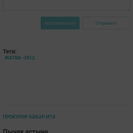
Отправить
Авторизоваться
Теги:
ЖАТВА–2012
ПРОКУРОР ХӘБӘР ИТӘ
Пычак астына…