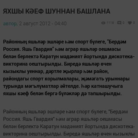
ЯХШЫ КӘЕФ ШУННАН БАШЛАНА
автор,
2 август 2012 - 04:40
1118
0
0
Районның яшьләр эшләре һәм спорт бүлеге, "Бердәм
Россия. Яшь Гвардия" һәм аграр яшьләр оешмасы
белән берлектә Каратун мәдәният йортында дискотека-
викторина оештырылды. Биредә яшьләр өчен
кызыклы уеннар, дәртле җырлар һәм район,
райондагы спорт корылмалары, җәмәгать урыннары
турында мәгълүматлар әйтелде. Һәр катнашучыга
яхшы кәеф белән бергә бүләкләр дә тапшырылды.
Районның яшьләр эшләре һәм спорт бүлеге, "Бердәм
Россия. Яшь Гвардия" һәм аграр яшьләр оешмасы
белән берлектә Каратун мәдәният йортында дискотека-
викторина оештырылды. Биредә яшьләр өчен кызыклы