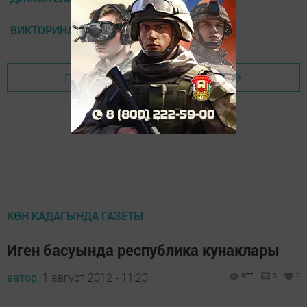
ВИКТОРИНА
Перейти на страницу новости
КӨН КАДАГЫНДА ГАЗЕТЫ
Иген басуында республика кунаклары
автор,
1 август 2012 - 11:20
977
0
0