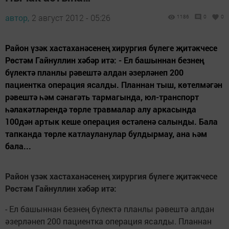
автор,
2 август 2012 - 05:26
1186
0
0
Район үзәк хастаханәсенең хирургия бүлеге җитәкчесе
Рөстәм Гайнуллин хәбәр итә: - Ел башыннан безнең
бүлектә планлы рәвештә алдан әзерләнеп 200
пациентка операция ясалды. Планнан тыш, көтелмәгән
рәвештә һәм сәнагәть тармагында, юл-транспорт
һәлакәтләрендә төрле травмалар алу аркасында
100дән артык кеше операция өстәленә салынды. Бала
тапканда төрле катлауланулар булдырмау, ана һәм
бала...
Район
үзәк хастаханәсенең хирургия бүлеге җитәкчесе
Рөстәм Гайнуллин хәбәр итә:
- Ел башыннан безнең бүлектә планлы рәвештә алдан
әзерләнеп 200 пациентка операция ясалды. Планнан