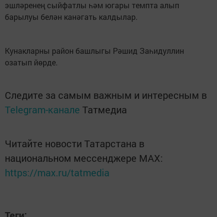
эшләренең сыйфатлы һәм югары темпта алып
барылуы белән канәгать калдылар.
Кунакларны район башлыгы Рәшид Заһидуллин
озатып йөрде.
Следите за самым важным и интересным в
Telegram-канале
Татмедиа
Читайте новости Татарстана в
национальном мессенджере MАХ:
https://max.ru/tatmedia
Теги: