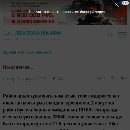
5
Автоматическое закрытие баннера через
АПАСТОВО-ИНФОРМ
16+
"Йолдыз" газетасы - Апас районы
ҖӘМГЫЯТЬ ҺӘМ БЕЗ
Кыскача...
автор,
2 август 2012 - 09:24
710
0
0
Район авыл хуҗалыгы һәм азык-төлек идарәсеннән
алынган мәгълүматлардан күренгәнчә, 2 августка
район буенча барлык мәйданның 10160 гектарында
игеннәр суктырылды, 28040 тонна иген җыеп алынды.
Һәр гектардан уртача 27,6 центнер уңыш чыга. Шул