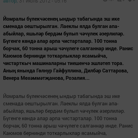
автор,
31 июль 2012 - 05:16
Йомралы бүлекчәсенең ындыр табагында эш ике
сменада оештырылган. Лаеклы ялда булган апа-
абыйлар, яшьләр бердәм булып чәчүлек әзерлиләр.
Бүгенге көндә алар арпа чистарталар. 100 тонна
борчак, 60 тонна арыш чәчүлеге салганнар инде. Ранис
Каюмов бернинди тоткарлыклар ясамыйча,
чистарткыч машиналарны тиешенчә эшләтеп тора.
Аның янында Гөлнур Гайфуллина, Дилбәр Саттарова,
Венера Мөхәммәтҗанова, Розалия...
Йомралы бүлекчәсенең ындыр табагында эш ике
сменада оештырылган. Лаеклы ялда булган апа-
абыйлар, яшьләр бердәм булып чәчүлек әзерлиләр.
Бүгенге көндә алар арпа чистарталар. 100 тонна
борчак, 60 тонна арыш чәчүлеге салганнар инде. Ранис
Каюмов бернинди тоткарлыклар ясамыйча,