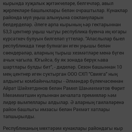
кырында хуҗалык җитәкчеләре, белгечләр, авыл
җирлекләре башлыклары белән очраштылар. Кунаклар
районда мул уңыш алынуына соклануларын
белдерделәр. Әлеге арпа кырының һәр гектарыннан
53,3 центнер уңыш чыгуы республика буенча иң югары
күрсәткеч булуын билгеләп үттеләр. "Апаслылар быел
республикада тиңе булмаган иген уңышы белән
сөендерәләр, аларның тырыш хезмәтләре менә бүген
ачык чагыла. Югыйсә, бу як зонада берүк һава
шартлары булды бит", - диделәр. Сезон башыннан 10
мең центнер иген суктырган ООО СХП "Свияга" ның
алдынгы комбайнчылары - Әлмәндәр бүлекчәсеннән
Айрат Шәйхетдинов белән Рамил Шаһиәхмәтов Фәрит
Мөхәммәтшин кулыннан акчалата премияләр һәм
лидер вымпеллары алдылар. Ә аларның гаиләләренә
район башлыгы имзасы белән Рәхмәт хатлары
тапшырылды.
Республиканың мөхтәрәм кунаклары райондагы кыр