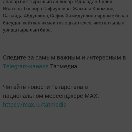
апалар бик тырышып эшлиләр. Идрәздән Лилия
Ибәтова, Гөлчирә Сафиуллина, Җәмилә Каюмова,
Сәгыйдә Абдуллина, Сафия Хәмидуллина ярдәме белән
басудан кайткан икмәк тиз эшкәртелеп, чистартылып
урнаштырылып бара.
Следите за самым важным и интересным в
Telegram-канале
Татмедиа
Читайте новости Татарстана в
национальном мессенджере MАХ:
https://max.ru/tatmedia