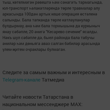
тыш, көтелмәгән рәвештә һәм сәнагәть тармагында,
юл-транспорт һәлакәтләрендә төрле травмалар алу
аркасында 100дән артык кеше операция өстәленә
салынды. Бала тапканда төрле катлауланулар
булдырмау, ана һәм бала тормышына да куркыныч
янау сәбәпле, 20 әнигә "Кесарево сечение" ясалды.
Нәкъ шул сәбәпле дә, быел районда бала табучы
әниләр һәм дөньяга аваз салган бәбиләр арасында
үлем-җитем очраклары булмаган.
Следите за самым важным и интересным в
Telegram-канале
Татмедиа
Читайте новости Татарстана в
национальном мессенджере MАХ: