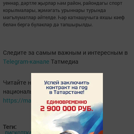
уеннар, дәртле җырлар һәм район, райондагы спорт
корылмалары, җәмәгать урыннары турында
мәгълүматлар әйтелде. Һәр катнашучыга яхшы кәеф
белән бергә бүләкләр дә тапшырылды.
Следите за самым важным и интересным в
Telegram-канале
Татмедиа
Читайте новости Татарстана в
национальном мессенджере MАХ:
https://max.ru/tatmedia
Теги:
ДИСКОТЕКА