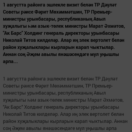
1 августта районга эшлекле визит белән ТР Дәүләт
Советы рәисе Фәрит Мөхәммәтшин, ТР Премьер-
министры урынбасары, республиканың Авыл
хуҗалыгы һәм азык-төлек министры Марат Әхмәтов,
"Ак Барс" Холдинг генераль директоры урынбасары
Николай Титов килделәр. Алар иң элек вертолет белән
район хуҗалыклары кырларын карап чыктылар.
Аннан соң Әҗем авылы янәшәсендәге мул уңышлы
арпа...
1 августта районга эшлекле визит белән ТР Дәүләт
Советы рәисе Фәрит Мөхәммәтшин, ТР Премьер-
министры урынбасары, республиканың Авыл
хуҗалыгы һәм азык-төлек министры Марат Әхмәтов,
"Ак Барс" Холдинг генераль директоры урынбасары
Николай Титов килделәр. Алар иң элек вертолет белән
район хуҗалыклары кырларын карап чыктылар. Аннан
соң Әҗем авылы янәшәсендәге мул уңышлы арпа