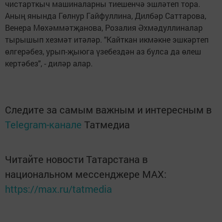
чистарткыч машиналарны тиешенчә эшләтеп тора.
Аның янында Гөлнур Гайфуллина, Дилбәр Саттарова,
Венера Мөхәммәтҗанова, Розалия Әхмәдуллиналар
тырышып хезмәт итәләр. "Кайткан икмәкне эшкәртеп
өлгерәбез, урып-җыюга үзебездән аз булса да өлеш
кертәбез", - диләр алар.
Следите за самым важным и интересным в
Telegram-канале
Татмедиа
Читайте новости Татарстана в
национальном мессенджере MАХ:
https://max.ru/tatmedia