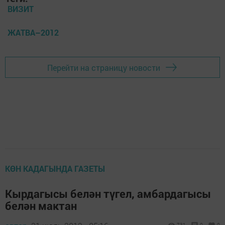
ВИЗИТ
ЖАТВА–2012
Перейти на страницу новости
КӨН КАДАГЫНДА ГАЗЕТЫ
Кырдагысы белән түгел, амбардагысы
белән мактан
731
0
0