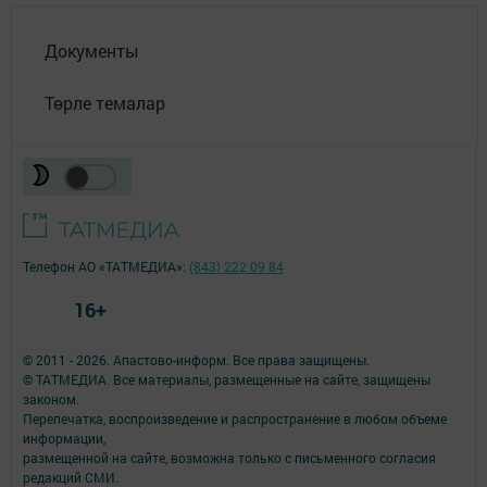
Документы
Төрле темалар
Телефон АО «ТАТМЕДИА»:
(843) 222 09 84
16+
© 2011 - 2026. Апастово-информ. Все права защищены.
© ТАТМЕДИА. Все материалы, размещенные на сайте, защищены
законом.
Перепечатка, воспроизведение и распространение в любом объеме
информации,
размещенной на сайте, возможна только с письменного согласия
редакций СМИ.