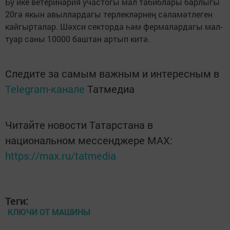
Бу ике ветеринария участогы мал табиблары барлыгы
20гә якын авыллардагы терлекләрнең сәламәтлеген
кайгырталар. Шәхси секторда һәм фермалардагы мал-
туар саны 10000 баштан артып китә.
Следите за самым важным и интересным в
Telegram-канале
Татмедиа
Читайте новости Татарстана в
национальном мессенджере MАХ:
https://max.ru/tatmedia
Теги:
КЛЮЧИ ОТ МАШИНЫ