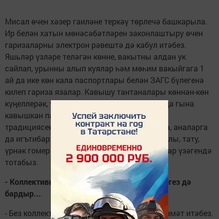
Мисал өчен хәзер гаиләне теркәү төрлечә башкарыла.
Ир белән хатын мөнәсәбәтләрен законлаштыру өчен
гаризаларны электрон рәвештә дә кабул итәбез.
Яшьләр үзләре теләгән көнне, вакытны алдан ук
сайлап, урынны алып куялар һәм мөһим вакыйгага 1
ай да ике көн кала паспортлары белән ЗАГС бүлегенә
килеп гариза язалар. Кавышу тантаналары көннән-көн
күңеллерәк, үзенчәлеклерәк рәвештә уза. Яңа гына
кавышкан парларның гаилә агачын утырту
традициясен башлап җибәрдек, сабыйларга, аналарга
да игътибар һәм хөрмәт зур, озак еллар парлы, тату,
үрнәк гомер кичергән гаиләләрне дә игътибар үзәгендә
тотабыз.
- Коллективыгызга, яшьләргә әйтер сүзләрегез дә
бардыр...
- Без коллективта аңлашып, киңәшләшеп хезмәт итәбез.