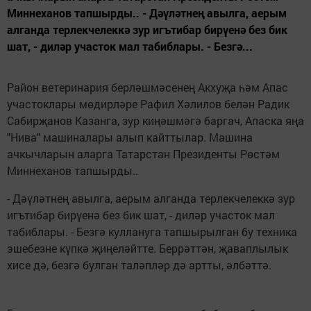
Миннеханов тапшырды.. - Дәүләтнең авылга, аерым
алганда терлекчелеккә зур игътибар бирүенә без бик
шат, - диләр участок мал табиблары. - Безгә...
Район ветеринария берләшмәсенең Акхуҗа һәм Апас
участоклары мөдирләре Рафил Хәлилов белән Радик
Сабирҗанов Казанга, зур киңәшмәгә баргач, Апаска яңа
"Нива" машиналары алып кайттылар. Машина
ачкычларын аларга Татарстан Президенты Рөстәм
Миннеханов тапшырды..
- Дәүләтнең авылга, аерым алганда терлекчелеккә зур
игътибар бирүенә без бик шат, - диләр участок мал
табиблары. - Безгә куллануга тапшырылган бу техника
эшебезне күпкә җиңеләйтте. Беррәттән, җаваплылык
хисе дә, безгә булган таләпләр дә артты, әлбәттә.