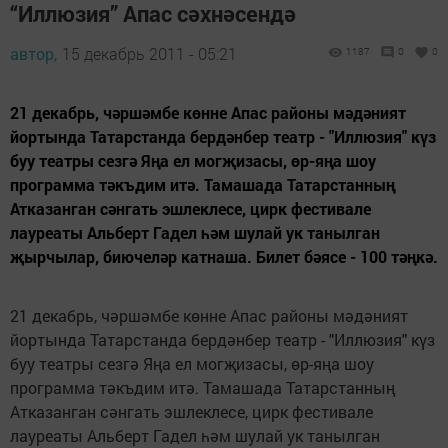
“Иллюзия” Апас сәхнәсендә
автор,
15 декабрь 2011 - 05:21
1187
0
0
21 декабрь, чәршәмбе көнне Апас районы мәдәният
йортында Татарстанда бердәнбер театр - "Иллюзия" күз
буу театры сезгә Яңа ел могҗизасы, өр-яңа шоу
программа тәкъдим итә. Тамашада Татарстанның
Атказанган сәнгать эшлеклесе, цирк фестивале
лауреаты Альберт Гадел һәм шулай ук танылган
җырчылар, биючеләр катнаша. Билет бәясе - 100 тәңкә.
21 декабрь, чәршәмбе көнне Апас районы мәдәният
йортында Татарстанда бердәнбер театр - "Иллюзия" күз
буу театры сезгә Яңа ел могҗизасы, өр-яңа шоу
программа тәкъдим итә. Тамашада Татарстанның
Атказанган сәнгать эшлеклесе, цирк фестивале
лауреаты Альберт Гадел һәм шулай ук танылган