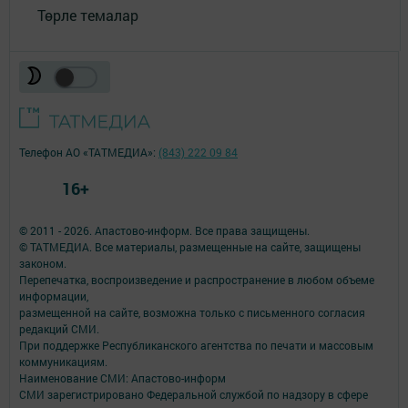
Төрле темалар
Телефон АО «ТАТМЕДИА»:
(843) 222 09 84
16+
© 2011 - 2026. Апастово-информ. Все права защищены.
© ТАТМЕДИА. Все материалы, размещенные на сайте, защищены
законом.
Перепечатка, воспроизведение и распространение в любом объеме
информации,
размещенной на сайте, возможна только с письменного согласия
редакций СМИ.
При поддержке Республиканского агентства по печати и массовым
коммуникациям.
Наименование СМИ: Апастово-информ
СМИ зарегистрировано Федеральной службой по надзору в сфере