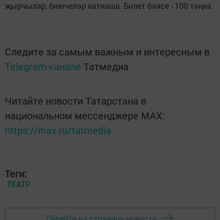
җырчылар, биючеләр катнаша. Билет бәясе - 100 тәңкә.
Следите за самым важным и интересным в
Telegram-канале
Татмедиа
Читайте новости Татарстана в
национальном мессенджере MАХ:
https://max.ru/tatmedia
Теги:
ТЕАТР
Перейти на страницу новости