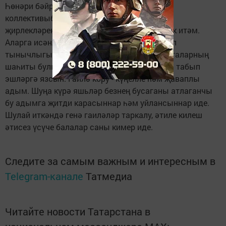
Һөнәри бәйрәм уңаеннан кечкенә генә
коллективыбызны, лаеклы ялдагы, авыл
җирлекләрендәге хезмәттәшләремне тәбрик итәм.
Аларга исәнлек-саулык, бәхет-шатлык, күңел
тынычлыгы телим. Күбрәк сөенечле вакыйгаларның
шаһиты булып, хезмәтебездән ямь һәм тәм табып
эшләргә язсын. Гаилә кору - күңелле һәм җаваплы
адым. Шуңа күрә яшьләр безнең бусаганы атлаганчы
бу адымга җитди карасыннар һәм уйлансыннар иде.
Шулай иткәндә генә гаиләләр таркалу, әтиле килеш
әтисез үсүче балалар саны кимер иде.
Следите за самым важным и интересным в
Telegram-канале
Татмедиа
Читайте новости Татарстана в