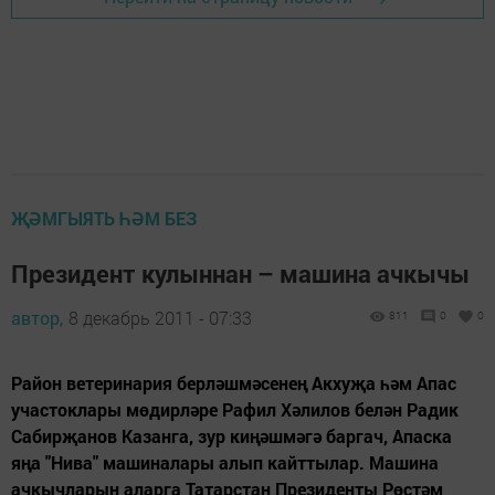
ҖӘМГЫЯТЬ ҺӘМ БЕЗ
Президент кулыннан – машина ачкычы
автор,
8 декабрь 2011 - 07:33
811
0
0
Район ветеринария берләшмәсенең Акхуҗа һәм Апас
участоклары мөдирләре Рафил Хәлилов белән Радик
Сабирҗанов Казанга, зур киңәшмәгә баргач, Апаска
яңа "Нива" машиналары алып кайттылар. Машина
ачкычларын аларга Татарстан Президенты Рөстәм