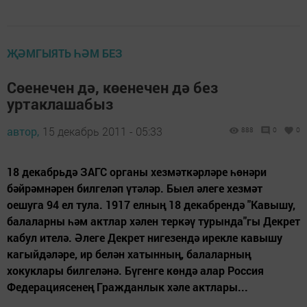
ҖӘМГЫЯТЬ ҺӘМ БЕЗ
Сөенечен дә, көенечен дә без
уртаклашабыз
автор,
15 декабрь 2011 - 05:33
888
0
0
18 декабрьдә ЗАГС органы хезмәткәрләре һөнәри
бәйрәмнәрен билгеләп үтәләр. Быел әлеге хезмәт
оешуга 94 ел тула. 1917 елның 18 декабрендә "Кавышу,
балаларны һәм актлар хәлен теркәү турында"гы Декрет
кабул ителә. Әлеге Декрет нигезендә ирекле кавышу
кагыйдәләре, ир белән хатынның, балаларның
хокуклары билгеләнә. Бүгенге көндә алар Россия
Федерациясенең Гражданлык хәле актлары...