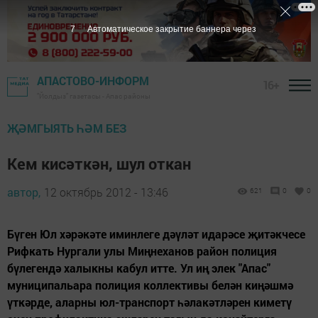
6
Автоматическое закрытие баннера через
АПАСТОВО-ИНФОРМ
16+
"Йолдыз" газетасы - Апас районы
ҖӘМГЫЯТЬ ҺӘМ БЕЗ
Кем кисәткән, шул откан
автор,
12 октябрь 2012 - 13:46
621
0
0
Бүген Юл хәрәкәте иминлеге дәүләт идарәсе җитәкчесе
Рифкать Нургали улы Миңнеханов район полиция
бүлегендә халыкны кабул итте. Ул иң элек "Апас"
муниципальара полиция коллективы белән киңәшмә
үткәрде, аларны юл-транспорт һәлакәтләрен киметү