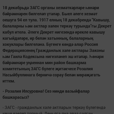
18 декабрьдә ЗАГС органы хезмәткәрләре һөнәри
бәйрәмнәрен билгеләп үтәләр. Быел әлеге хезмәт
оешуга 94 ел тула. 1917 елның 18 декабрендә "Кавышу,
балаларны һәм актлар хәлен теркәү турында"гы Декрет
кабул ителә. Әлеге Декрет нигезендә ирекле кавышу
кагыйдәләре, ир белән хатынның, балаларның
хокуклары билгеләнә. Бүгенге көндә алар Россия
Федерациясенең Гражданлык хәле актлары Законы
һәм Гаилә Кодексына нигезләнеп эш итәләр. Һөнәри
бәйрәмнәре уңаеннан мин район башкарма
комитетының ЗАГС бүлеге җитәкчесе Розалия
Насыйбуллинага берничә сорау белән мөрәҗәгать
иттем.
- Розалия Илсуровна! Сез нинди вазыйфалар
башкарасыз?
- ЗАГС - гражданлык хәле актларын теркәү бүлегендә
кеше өзелеп тормый. Дөньяга яңа аваз салган