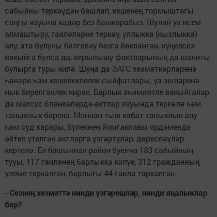
сабыйны теркәүдән башлап, кешенең тормыштагы
соңгы язуына кадәр без башкарабыз. Шулай ук исем
алмаштыру, гаиләләрне теркәү, уллыкка (кызлыкка)
алу, ата булуны билгеләү безгә йөкләнгән, күңелсез
вакыйга булса да, аерылышу фактларының да шаһиты
булырга туры килә. Шуңа да ЗАГС хезмәткәрләренә
һөнәри һәм кешелеклелек сыйфатлары, үз эшләренә
нык бирелгәнлек кирәк. Барлык әһәмиятле вакыйгалар
да махсус бланкаларда-актлар язуында теркәлә һәм
таныклык бирелә. Моннан тыш кабат таныклык алу
һәм суд карары, бүлекнең йомгаклавы ярдәмендә
әйтеп үтелгән актларга үзгәртүләр, дөресләүләр
кертелә. Ел башыннан район буенча 183 сабыйның
тууы, 117 гаиләнең барлыкка килүе, 312 гражданның
үлеме теркәлгән, барлыгы 44 гаилә таркалган.
- Сезнең хезмәттә нинди үзгәрешләр, нинди яңалыклар
бар?