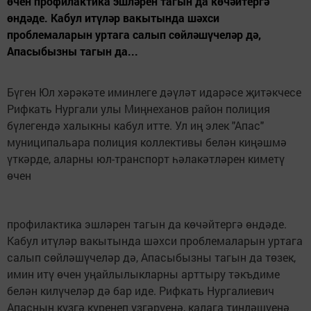
өчен профилактика эшләрен тагын да көчәйтергә
өндәде. Кабул итүләр вакытында шәхси
проблемаларын уртага салып сөйләшүчеләр дә,
Апасыбызны тагын да...
Бүген Юл хәрәкәте иминлеге дәүләт идарәсе җитәкчесе
Рифкать Нургали улы Миңнеханов район полиция
бүлегендә халыкны кабул итте. Ул иң элек "Апас"
муниципальара полиция коллективы белән киңәшмә
үткәрде, аларны юл-транспорт һәлакәтләрен киметү
өчен
профилактика эшләрен тагын да көчәйтергә өндәде.
Кабул итүләр вакытында шәхси проблемаларын уртага
салып сөйләшүчеләр дә, Апасыбызны тагын да төзек,
имин итү өчен уңайлылыкларны арттыру тәкъдиме
белән килүчеләр дә бар иде. Рифкать Нургалиевич
Апасның күзгә күренеп үзгәрүенә, калага тиңләшүенә