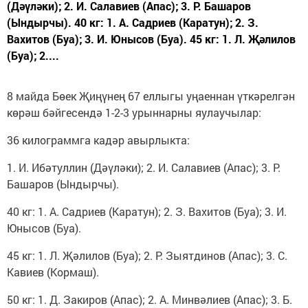
(Дәүләки); 2. И. Салавиев (Апас); 3. Р. Башаров
(Ындырчы). 40 кг: 1. А. Садриев (Каратун); 2. З.
Вахитов (Буа); 3. И. Юнысов (Буа). 45 кг: 1. Л. Җәлилов
(Буа); 2....
8 майда Бөек Җиңүнең 67 еллыгы уңаеннан үткәрелгән
көрәш бәйгесендә 1-2-3 урыннарны яулаучылар:
36 килограммга кадәр авырлыкта:
1. И. Ибәтуллин (Дәүләки); 2. И. Салавиев (Апас); 3. Р.
Башаров (Ындырчы).
40 кг: 1. А. Садриев (Каратун); 2. З. Вахитов (Буа); 3. И.
Юнысов (Буа).
45 кг: 1. Л. Җәлилов (Буа); 2. Р. Зыятдинов (Апас); 3. С.
Кавиев (Кормаш).
50 кг: 1. Д. Закиров (Апас); 2. А. Минвәлиев (Апас); 3. Б.