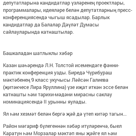
депутатларына кандидатлар үзләренең проект­лары,
программалары, идеяләре белән депутатларның пресс-
конференциясендә чыгыш ясадылар. Барлык
кандидатлар да Балалар Дәүләт Думасы
сайлауларында катнаштылар.
Башкаладан шатлыклы хәбәр
Казан шәһәрендә Л.Н. Толстой исемендәге фәнни-
практик конференция узды. Биредә Чүрибураш
мәктәбенең 9 класс укучысы Ләйсән Галиева
(җитәкчесе Лира Яруллина) үзе иҗат иткән эссе белән
катнашты һәм тарихи-мәдәни мирасны саклау
номинациясендә II урынны яулады.
Ял һәм хезмәт белән бергә җәй дә үтеп китәр тагын...
Район мәгариф бүлегеннән хәбәр итүләренчә, быел
Каратун һәм Морзалар мәктәп яны җәйге ял һәм