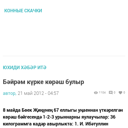
КОННЫЕ СКАЧКИ
ЮХИДИ ХӘБӘР ИТӘ
Бәйрәм күрке көрәш булыр
автор,
21 май 2012 - 04:57
1104
0
0
8 майда Бөек Җиңүнең 67 еллыгы уңаеннан үткәрелгән
көрәш бәйгесендә 1-2-3 урыннарны яулаучылар: 36
килограммга кадәр авырлыкта: 1. И. Ибәтуллин