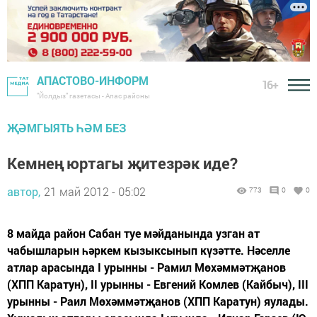
АПАСТОВО-ИНФОРМ
16+
"Йолдыз" газетасы - Апас районы
ҖӘМГЫЯТЬ ҺӘМ БЕЗ
Кемнең юртагы җитезрәк иде?
автор,
21 май 2012 - 05:02
773
0
0
8 майда район Сабан туе мәйданында узган ат
чабышларын һәркем кызыксынып күзәтте. Нә­селле
атлар арасында I урынны - Рамил Мөхәм­мәтҗанов
(ХПП Каратун), II урынны - Евгений Комлев (Кайбыч), III
урынны - Раил Мөхәммәтҗанов (ХПП Каратун) яулады.