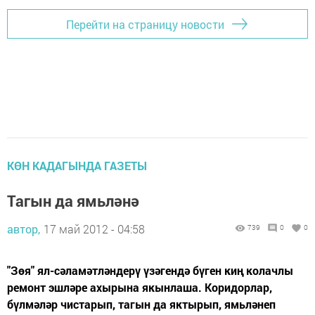
Перейти на страницу новости
КӨН КАДАГЫНДА ГАЗЕТЫ
Тагын да ямьләнә
автор,
17 май 2012 - 04:58
739
0
0
"Зөя" ял-сәламәтләндерү үзәгендә бүген киң колачлы
ремонт эшләре ахырына якынлаша. Коридорлар,
бүлмәләр чистарып, тагын да яктырып, ямьләнеп