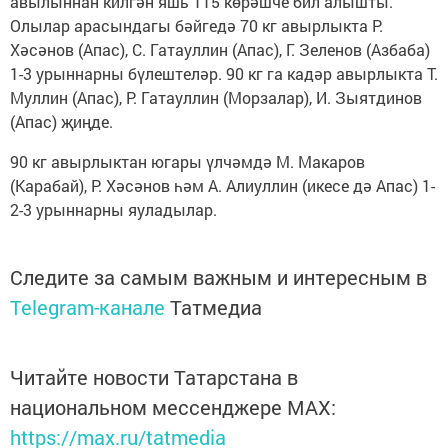
авылыннан килгән яшь 115 көрәшче бил алышты.
Олылар арасындагы бәйгедә 70 кг авырлыкта Р.
Хәсәнов (Апас), С. Гатауллин (Апас), Г. Зеленов (Азбаба)
1-3 урыннарны бү­лештеләр. 90 кг га кадәр авырлыкта Т.
Муллин (Апас), Р. Гатауллин (Морзалар), И. Зыятдинов
(Апас) җиңде.
90 кг авырлыктан югары үл­чәмдә М. Макаров
(Карабай), Р. Хәсәнов һәм А. Алиуллин (икесе дә Апас) 1-
2-3 урыннарны яуладылар.
Следите за самым важным и интересным в
Telegram-канале
Татмедиа
Читайте новости Татарстана в
национальном мессенджере MАХ:
https://max.ru/tatmedia