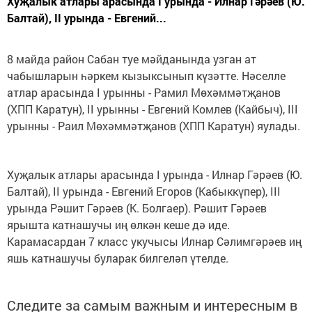
Хуҗалык атлары арасында I урында - Илнар Гәрәев (Ю.
Балтай), II урында - Евгений...
8 майда район Сабан туе мәйданында узган ат
чабышларын һәркем кызыксынып күзәтте. Нә­селле
атлар арасында I урынны - Рамил Мөхәм­мәтҗанов
(ХПП Каратун), II урынны - Евгений Комлев (Кайбыч), III
урынны - Раил Мөхәммәтҗанов (ХПП Каратун) яулады.
Хуҗалык атлары арасында I урында - Илнар Гәрәев (Ю.
Балтай), II урында - Евгений Егоров (Кабыккүпер), III
урында Рәшит Гәрәев (К. Болгаер). Рәшит Гәрәев
ярышта катнашучы иң өлкән кеше дә иде.
Карамасардан 7 класс укучысы Илнар Сәлимгәрәев иң
яшь катнашучы буларак билгеләп үтелде.
Следите за самым важным и интересным в