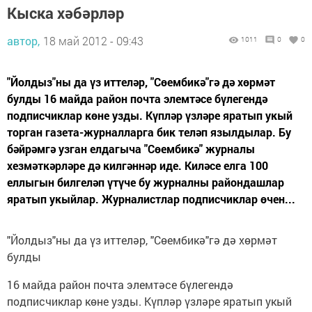
Кыска хәбәрләр
автор,
18 май 2012 - 09:43
1011
0
0
"Йолдыз"ны да үз иттеләр, "Сөембикә"гә дә хөрмәт
булды 16 майда район почта элемтәсе бүлегендә
подписчиклар көне узды. Күпләр үзләре яратып укый
торган газета-журналларга бик теләп язылдылар. Бу
бәйрәмгә узган елдагыча "Сөембикә" журналы
хезмәткәрләре дә килгәннәр иде. Киләсе елга 100
еллыгын билгеләп үтүче бу журналны райондашлар
яратып укыйлар. Журналистлар подписчиклар өчен...
"Йолдыз"ны да үз иттеләр, "Сөембикә"гә дә хөрмәт
булды
16 майда район почта элемтәсе бүлегендә
подписчиклар көне узды. Күпләр үзләре яратып укый