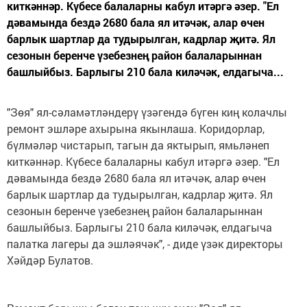
киткәннәр. Күбесе балаларны кабул итәргә әзер. "Ел
дәвамында бездә 2680 бала ял итәчәк, алар өчен
барлык шартлар да тудырылган, кадрлар җитә. Ял
сезонын беренче үзебезнең район балаларыннан
башлыйбыз. Барлыгы 210 бала киләчәк, елдагыча...
"Зөя" ял-сәламәтләндерү үзәгендә бүген киң колачлы
ремонт эшләре ахырына якынлаша. Коридорлар,
бүлмәләр чистарып, тагын да яктырып, ямьләнеп
киткәннәр. Күбесе балаларны кабул итәргә әзер. "Ел
дәвамында бездә 2680 бала ял итәчәк, алар өчен
барлык шартлар да тудырылган, кадрлар җитә. Ял
сезонын беренче үзебезнең район балаларыннан
башлыйбыз. Барлыгы 210 бала киләчәк, елдагыча
палатка лагеры да эшләячәк", - диде үзәк директоры
Хәйдәр Булатов.