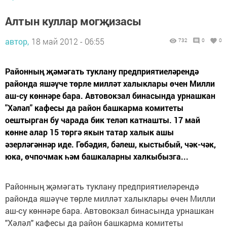
Алтын куллар могҗизасы
автор,
18 май 2012 - 06:55
732
0
0
Районның җәмәгать туклану предприятиеләрендә
районда яшәүче төрле милләт халыклары өчен Милли
аш-су көннәре бара. Автовокзал бинасында урнашкан
"Хәләл" кафесы да район башкарма комитеты
оештырган бу чарада бик теләп катнашты. 17 май
көнне алар 15 төргә якын татар халык ашы
әзерләгәннәр иде. Гөбәдия, бәлеш, кыстыбый, чәк-чәк,
юка, өчпочмак һәм башкаларны халкыбызга...
Районның җәмәгать туклану предприятиеләрендә
районда яшәүче төрле милләт халыклары өчен Милли
аш-су көннәре бара. Автовокзал бинасында урнашкан
"Хәләл" кафесы да район башкарма комитеты