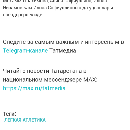
Мөхәммәтрәхимова, Алисә Сафиуллина, Илназ
Низамов һәм Илназ Сафиуллинның да уңышлары
сөендерерлек иде.
Следите за самым важным и интересным в
Telegram-канале
Татмедиа
Читайте новости Татарстана в
национальном мессенджере MАХ:
https://max.ru/tatmedia
Теги:
ЛЕГКАЯ АТЛЕТИКА