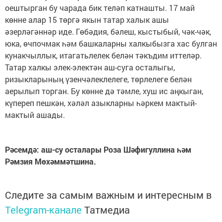
оештырган бу чарада бик теләп катнашты. 17 май
көнне алар 15 төргә якын татар халык ашы
әзерләгәннәр иде. Гөбәдия, бәлеш, кыстыбый, чәк-чәк,
юка, өчпочмак һәм башкаларны халкыбызга хас булган
кунакчыллык, итагатьлелек белән тәкъдим иттеләр.
Татар халкы элек-электән аш-суга осталыгы,
ризыкларының үзенчәлеклелеге, төрлелеге белән
аерылып торган. Бу көнне дә тәмле, хуш ис аңкыган,
күпереп пешкән, хәләл азыкларны һәркем мактый-
мактый ашады.
Рәсемдә: аш-су осталары Роза Шәфигуллина һәм
Рәмзия Мөхәммәтшина.
Следите за самым важным и интересным в
Telegram-канале
Татмедиа