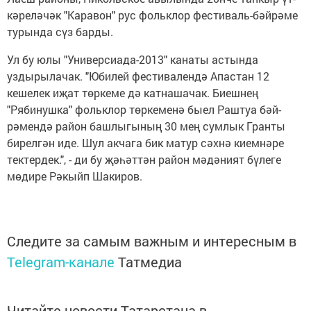
кәреләчәк "Каравон" рус фольклор фестиваль-бәйрәме
турында сүз барды.
Ул бу юлы "Универсиада-2013" канаты астында
уздырылачак. "Ю­билей фестивалендә Апастан 12
кешелек иҗат төркеме дә катнашачак. Биешнең
"Рябинушка" фольклор төркеменә быел Раштуа бәй­
рәмендә район башлыгының 30 мең сумлык Гранты
бирелгән иде. Шул акчага бик матур сәхнә киемнәре
тектердек.", - ди бу җәһәт­тән район мә­дәният бүлеге
мөдире Рәкыйп Шакиров.
Следите за самым важным и интересным в
Telegram-канале
Татмедиа
Читайте новости Татарстана в