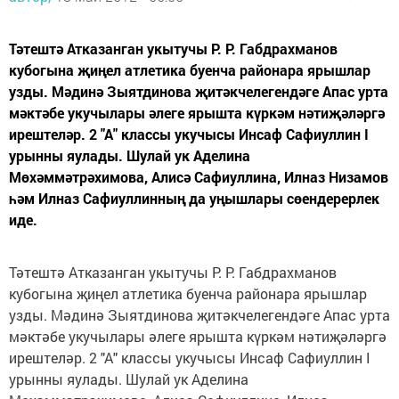
Тәтештә Атказанган укытучы Р. Р. Габдрахманов
кубогына җиңел атлетика буенча районара ярышлар
узды. Мәдинә Зыятдинова җитәкчелегендәге Апас урта
мәктәбе укучылары әлеге ярышта күркәм нәтиҗәләргә
ирештеләр. 2 "А" классы укучысы Инсаф Сафиуллин I
урынны яулады. Шулай ук Аделина
Мөхәммәтрәхимова, Алисә Сафиуллина, Илназ Низамов
һәм Илназ Сафиуллинның да уңышлары сөендерерлек
иде.
Тәтештә Атказанган укытучы Р. Р. Габдрахманов
кубогына җиңел атлетика буенча районара ярышлар
узды. Мәдинә Зыятдинова җитәкчелегендәге Апас урта
мәктәбе укучылары әлеге ярышта күркәм нәтиҗәләргә
ирештеләр. 2 "А" классы укучысы Инсаф Сафиуллин I
урынны яулады. Шулай ук Аделина