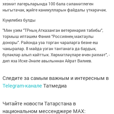
хезмәт лагерьларында 100 бала сәламәтлеген
ныгытачак, җәйге каникулларын файдалы үткәрәчәк.
Күңелебез булды
"Мин үзем "ТРның Атказанган ветеринария табибы",
тормыш иптәшем Фәния "Россиянең мактаулы
доноры". Районда уза торган чараларга безне еш
чакыралар. 8 майда узган тантанага да бардык,
бүләкләр алып кайттык. Хөрмәтләүләре өчен рәхмәт", -
дип яза Иске Әнәле авылыннан Айрат Вәлиев.
Следите за самым важным и интересным в
Telegram-канале
Татмедиа
Читайте новости Татарстана в
национальном мессенджере MАХ: