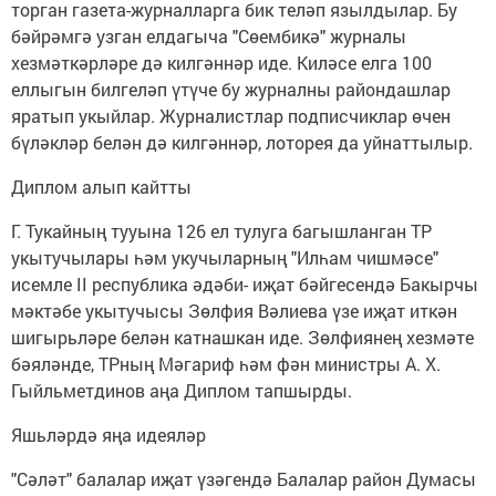
торган газета-журналларга бик теләп язылдылар. Бу
бәйрәмгә узган елдагыча "Сөембикә" журналы
хезмәткәрләре дә килгәннәр иде. Киләсе елга 100
еллыгын билгеләп үтүче бу журналны райондашлар
яратып укыйлар. Журналистлар подписчиклар өчен
бүләкләр белән дә килгәннәр, лоторея да уйнаттылыр.
Диплом алып кайтты
Г. Тукайның тууына 126 ел тулуга багышланган ТР
укытучылары һәм укучыларның "Илһам чишмәсе"
исемле II республика әдәби- иҗат бәйгесендә Бакырчы
мәктәбе укытучысы Зөлфия Вәлиева үзе иҗат иткән
шигырьләре белән катнашкан иде. Зөлфиянең хез­мәте
бәяләнде, ТРның Мәгариф һәм фән министры А. Х.
Гыйльметдинов аңа Диплом тапшырды.
Яшьләрдә яңа идеяләр
"Сәләт" балалар иҗат үзәгендә Балалар район Думасы