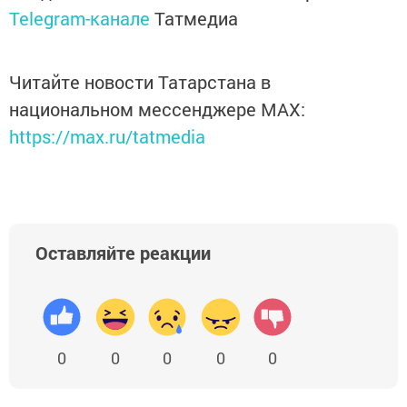
Telegram-канале
Татмедиа
Читайте новости Татарстана в
национальном мессенджере MАХ:
https://max.ru/tatmedia
Оставляйте реакции
0
0
0
0
0