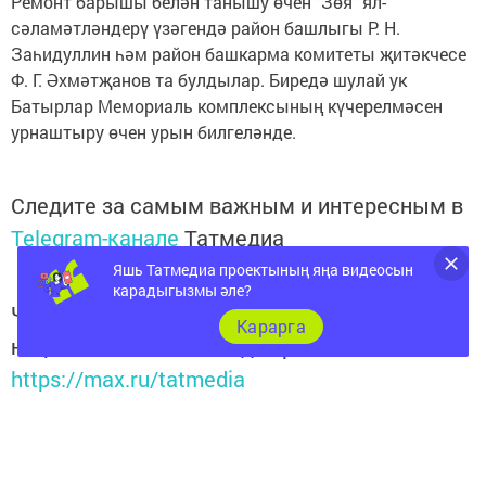
Ремонт барышы белән танышу өчен "Зөя" ял-
сәламәтләндерү үзәгендә район башлыгы Р. Н.
Заһидуллин һәм район башкарма комитеты җитәкчесе
Ф. Г. Әхмәтҗанов та булдылар. Биредә шулай ук
Батырлар Мемориаль комплексының күчерелмәсен
урнаштыру өчен урын билгеләнде.
Следите за самым важным и интересным в
Telegram-канале
Татмедиа
Яшь Татмедиа проектының яңа видеосын
карадыгызмы әле?
Читайте новости Татарстана в
Карарга
национальном мессенджере MАХ:
https://max.ru/tatmedia
Теги: