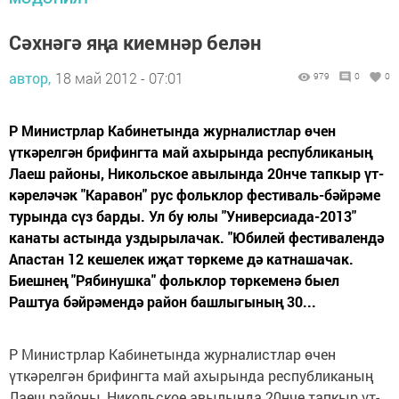
Сәхнәгә яңа киемнәр белән
автор,
18 май 2012 - 07:01
979
0
0
Р Министрлар Кабинетында журналистлар өчен
үткәрелгән брифингта май ахырында республиканың
Лаеш районы, Никольское авылында 20нче тапкыр үт­
кәреләчәк "Каравон" рус фольклор фестиваль-бәйрәме
турында сүз барды. Ул бу юлы "Универсиада-2013"
канаты астында уздырылачак. "Ю­билей фестивалендә
Апастан 12 кешелек иҗат төркеме дә катнашачак.
Биешнең "Рябинушка" фольклор төркеменә быел
Раштуа бәй­рәмендә район башлыгының 30...
Р Министрлар Кабинетында журналистлар өчен
үткәрелгән брифингта май ахырында республиканың
Лаеш районы, Никольское авылында 20нче тапкыр үт­