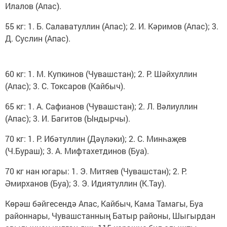
Илалов (Апас).
55 кг: 1. Б. Салаватуллин (Апас); 2. И. Кәримов (Апас); 3.
Д. Суслин (Апас).
60 кг: 1. М. Купкинов (Чувашстан); 2. Р. Шәйхуллин
(Апас); 3. С. Токсаров (Кайбыч).
65 кг: 1. А. Сафианов (Чувашстан); 2. Л. Вәлиуллин
(Апас); 3. И. Багитов (Ындырчы).
70 кг: 1. Р. Ибәтуллин (Дәүләки); 2. С. Минһаҗев
(Ч.Бураш); 3. А. Мифтахетдинов (Буа).
70 кг нан югары: 1. Э. Митяев (Чувашстан); 2. Р.
Әмирханов (Буа); 3. Э. Идиятуллин (К.Тау).
Көрәш бәйгесендә Апас, Кайбыч, Кама Тамагы, Буа
районнары, Чувашстанның Батыр районы, Шыгырдан