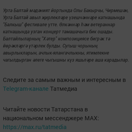
Урта Балтай мәдәният йортында Олы Бакырчы, Чирмешән,
Урта Балтай авыл җирлекләре үзешчәннәре катнашында
"Балкыш" фестивале үтте. Өлкәннәр һәм ветераннар
катнашында узган концерт тамашачыга бик ошады.
Балтайлыларның "Хәтер" композициясе бигрәк тә
йөрәкләргә үтәрлек булды. Сугыш чорының
авырлыкларын, ачлык-ялангачлыкны, ятимлекне
чагылдырган әлеге чыгышны күз яшьләре аша карадылар.
Следите за самым важным и интересным в
Telegram-канале
Татмедиа
Читайте новости Татарстана в
национальном мессенджере MАХ:
https://max.ru/tatmedia