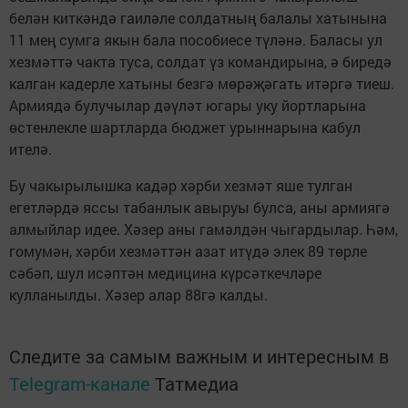
белән киткәндә гаиләле солдатның балалы хатынына
11 мең сумга якын бала пособиесе түләнә. Баласы ул
хезмәттә чакта туса, солдат үз командирына, ә биредә
калган кадерле хатыны безгә мөрәҗәгать итәргә тиеш.
Армиядә булучылар дәүләт югары уку йортларына
өстенлекле шартларда бюджет урыннарына кабул
ителә.
Бу чакырылышка кадәр хәрби хезмәт яше тулган
егетләрдә яссы табанлык авыруы булса, аны армиягә
алмыйлар идее. Хәзер аны гамәлдән чыгардылар. Һәм,
гомумән, хәрби хезмәттән азат итүдә элек 89 төрле
сәбәп, шул исәптән медицина күрсәткечләре
кулланылды. Хәзер алар 88гә калды.
Следите за самым важным и интересным в
Telegram-канале
Татмедиа