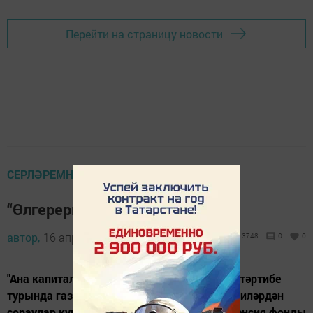
Перейти на страницу новости
СЕРЛӘРЕМНЕ "ЙОЛДЫЗ" КАБУЛ ИТ
“Өлгерерменме” икән?
автор,
16 апрель 2014 - 12:23
3748
0
0
"Ана капиталы" сертификатын алу, куллану тәртибе
турында газета укучыларыбыздан - яшь әниләрдән
сораулар күп килә. Алар белән мин район пенсия фонды