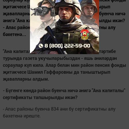
җитәкчесе Шамил Гаффаровны да таныштырып
җавапларны алдым. - Бүгенге көндә район буенча ничә
әнигә "Ана капиталы" сертификаты тапшырылды икән?
- Апас районы буенча 834 әни бу сертификатны алу
бәхетенә...
"Ана капиталы" сертификатын алу, куллану тәртибе
турында газета укучыларыбыздан - яшь әниләрдән
сораулар күп килә. Алар белән мин район пенсия фонды
җитәкчесе Шамил Гаффаровны да таныштырып
җавапларны алдым.
- Бүгенге көндә район буенча ничә әнигә "Ана капиталы"
сертификаты тапшырылды икән?
- Апас районы буенча 834 әни бу сертификатны алу
бәхетенә иреште.