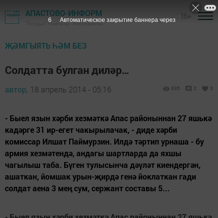
АПАСТОВО-ИНФОРМ
16+
5
Автоматическое закрытие баннера через
"Йолдыз" газетасы - Апас районы
ҖӘМГЫЯТЬ ҺӘМ БЕЗ
Солдатта булган диләр…
автор,
18 апрель 2014 - 05:16
635
0
0
- Быел язын хәрби хезмәткә Апас районыннан 27 яшькә
кадәрге 31 ир-егет чакырылачак, - диде хәрби
комиссар Илшат Паймурзин. Илдә тәртип урнаша - бу
армия хезмәтендә, андагы шартларда да яхшы
чагылыш таба. Бүген тулысынча дәүләт киендергән,
ашаткан, йомшак урын-җирдә генә йоклаткан гади
солдат аена 3 мең сум, сержант составы 5...
-
Быел язын хәрби хезмәткә Апас районыннан 27 яшькә