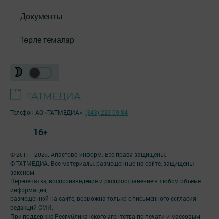
Документы
Төрле темалар
Телефон АО «ТАТМЕДИА»:
(843) 222 09 84
16+
© 2011 - 2026. Апастово-информ. Все права защищены.
© ТАТМЕДИА. Все материалы, размещенные на сайте, защищены
законом.
Перепечатка, воспроизведение и распространение в любом объеме
информации,
размещенной на сайте, возможна только с письменного согласия
редакций СМИ.
При поддержке Республиканского агентства по печати и массовым