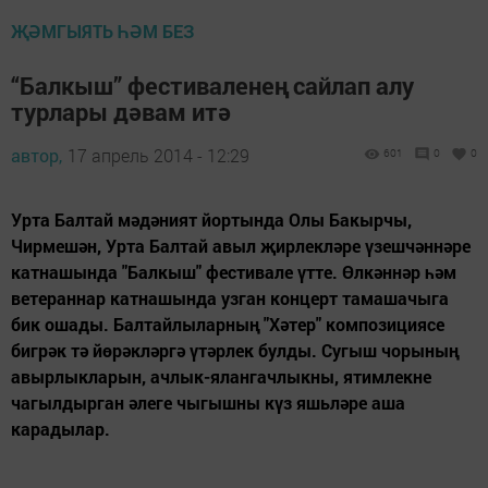
ҖӘМГЫЯТЬ ҺӘМ БЕЗ
“Балкыш” фестиваленең сайлап алу
турлары дәвам итә
автор,
17 апрель 2014 - 12:29
601
0
0
Урта Балтай мәдәният йортында Олы Бакырчы,
Чирмешән, Урта Балтай авыл җирлекләре үзешчәннәре
катнашында "Балкыш" фестивале үтте. Өлкәннәр һәм
ветераннар катнашында узган концерт тамашачыга
бик ошады. Балтайлыларның "Хәтер" композициясе
бигрәк тә йөрәкләргә үтәрлек булды. Сугыш чорының
авырлыкларын, ачлык-ялангачлыкны, ятимлекне
чагылдырган әлеге чыгышны күз яшьләре аша
карадылар.