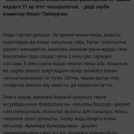
кадәрге 31 ир-егет чакырылачак,
-
диде хәрби
комиссар Илшат Паймурзин.
Илдә тәртип урнаша - бу армия хезмәтендә, андагы
шартларда да яхшы чагылыш таба. Бүген тулысынча
дәүләт киендергән, ашаткан, йомшак урын-җирдә генә
йоклаткан гади солдат аена 3 мең сум, сержант
составы 5 мең сумга кадәр хезмәт хакы ала. Аларның
ял, хәрби хезмәт шартларын хәзер элеккеге белән
чагыштырырлык та түгел. Әйтик, төшке аштан соң
солдатка йоклап алу вакыты да каралган хәтта..
Әлегә кадәр, армиягә бармый калуның төрле
ысулларыннан файдаланучы «акыллы башлар» дәүләт
һәм муниципаль хезмәткә яраклы дип саналды, яхшы,
төшемле эшкә урнашты. Хәзер андыйларга юлны
яптылар. Армиядә булмадыңмы - дәүләт
оешмаларында сиңа эш юк. Армиягә чакырылыш