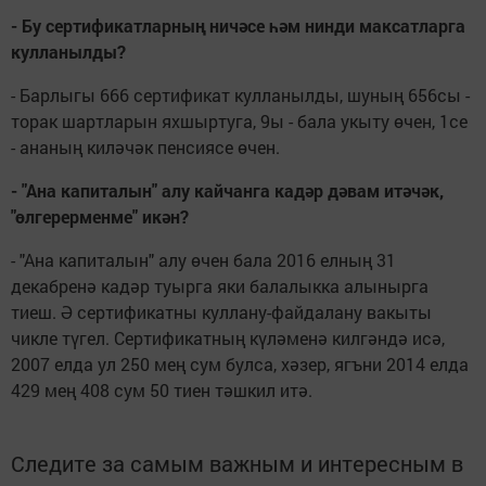
- Бу сертификатларның ничәсе һәм нинди максатларга
кулланылды?
- Барлыгы 666 сертификат кулланылды, шуның 656сы -
торак шартларын яхшыртуга, 9ы - бала укыту өчен, 1се
- ананың киләчәк пенсиясе өчен.
- "Ана капиталын" алу кайчанга кадәр дәвам итәчәк,
"өлгерерменме" икән?
- "Ана капиталын" алу өчен бала 2016 елның 31
декабренә кадәр туырга яки балалыкка алынырга
тиеш. Ә сертификатны куллану-файдалану вакыты
чикле түгел. Сертификатның күләменә килгәндә исә,
2007 елда ул 250 мең сум булса, хәзер, ягъни 2014 елда
429 мең 408 сум 50 тиен тәшкил итә.
Следите за самым важным и интересным в