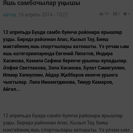
Яшь самбочылар уңышы
автор,
16 апрель 2014 - 10:27
791
0
0
12 апрельдә Буада самбо буенча районара ярышлар
узды. Биредә районнан Апас, Кызыл Тау, Биеш
мәктәбенең яшь спортчылары катнашты. Үз үлчәм һәм
яшь категорияләрендә Евгений Липатов, Индира
Хәсәнова, Камилә Сафина беренче урынны яуладылар.
Әлфия Светлакова, Зилә Хәсәнова, Булат Сәмигуллин,
Илмир Хәлиуллин, Айдар Җаббаров икенче урынга
чыктылар. Ләлә Имаметдинова, Тимур Камаров,
Айгөл...
12 апрельдә Буада самбо буенча районара ярышлар
узды. Биредә районнан Апас, Кызыл Тау, Биеш
мәктәбенең яшь спортчылары катнашты. Үз үлчәм һәм