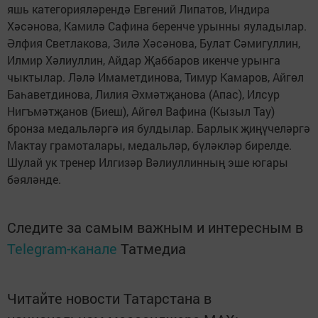
яшь категорияләрендә Евгений Липатов, Индира
Хәсәнова, Камилә Сафина беренче урынны яуладылар.
Әлфия Светлакова, Зилә Хәсәнова, Булат Сәмигуллин,
Илмир Хәлиуллин, Айдар Җаббаров икенче урынга
чыктылар. Ләлә Имаметдинова, Тимур Камаров, Айгөл
Баһаветдинова, Лилия Әхмәтҗанова (Апас), Илсур
Нигъмәтҗанов (Биеш), Айгөл Вафина (Кызыл Тау)
бронза медальләргә ия булдылар. Барлык җиңүчеләргә
Мактау грамоталары, медальләр, бүләкләр бирелде.
Шулай ук тренер Илгизәр Вәлиуллинның эше югары
бәяләнде.
Следите за самым важным и интересным в
Telegram-канале
Татмедиа
Читайте новости Татарстана в