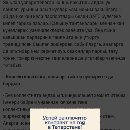
Яшьләр үзләре теләгән көнне, вакытны алдан ук
сайлап, урынны алып куялар һәм мөһим вакыйгага 1
ай да ике көн кала паспортлары белән ЗАГС бүлегенә
килеп гариза язалар. Кавышу тантаналары көннән-көн
күңеллерәк, үзенчәлеклерәк рәвештә уза. Яңа гына
кавышкан парларның гаилә агачын утырту
традициясен башлап җибәрдек, сабыйларга, аналарга
да игътибар һәм хөрмәт зур, озак еллар парлы, тату,
үрнәк гомер кичергән гаиләләрне дә игътибар үзәгендә
тотабыз.
- Коллективыгызга, яшьләргә әйтер сүзләрегез дә
бардыр...
- Без коллективта аңлашып, киңәшләшеп хезмәт итәбез.
Һөнәри бәйрәм уңаеннан кечкенә генә
коллективыбызны, лаеклы ялдагы, авыл
җирлекләрендәге хезмәттәшләремне тәбрик итәм.
Аларга исәнлек-саулык, бәхет-шатлык, күңел
тынычлыгы телим. Күбрәк сөенечле вакыйгаларның