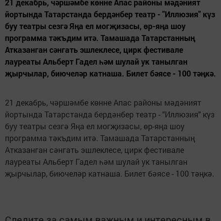
21 декабрь, чәршәмбе көнне Апас районы мәдәният
йортында Татарстанда бердәнбер театр - "Иллюзия" күз
буу театры сезгә Яңа ел могҗизасы, өр-яңа шоу
программа тәкъдим итә. Тамашада Татарстанның
Атказанган сәнгать эшлеклесе, цирк фестивале
лауреаты Альберт Гадел һәм шулай ук танылган
җырчылар, биючеләр катнаша. Билет бәясе - 100 тәңкә.
21 декабрь, чәршәмбе көнне Апас районы мәдәният
йортында Татарстанда бердәнбер театр - "Иллюзия" күз
буу театры сезгә Яңа ел могҗизасы, өр-яңа шоу
программа тәкъдим итә. Тамашада Татарстанның
Атказанган сәнгать эшлеклесе, цирк фестивале
лауреаты Альберт Гадел һәм шулай ук танылган
җырчылар, биючеләр катнаша. Билет бәясе - 100 тәңкә.
Следите за самым важным и интересным в