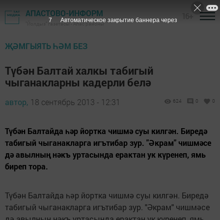
АПАСТОВО-ИНФОРМ
16+
6
Автоматическое закрытие баннера через
"Йолдыз" газетасы - Апас районы
ҖӘМГЫЯТЬ ҺӘМ БЕЗ
Түбән Балтай халкы табигый
чыганакларны кадерли белә
автор,
18 сентябрь 2013 - 12:31
624
0
0
Түбән Балтайда һәр йортка чишмә суы килгән. Биредә
табигый чыганакларга игътибар зур. "Әкрам" чишмәсе
дә авылның нәкъ уртасында ерактан ук күренеп, ямь
биреп тора.
Түбән Балтайда һәр йортка чишмә суы килгән. Биредә
табигый чыганакларга игътибар зур. "Әкрам" чишмәсе
дә авылның нәкъ уртасында ерактан ук күренеп, ямь