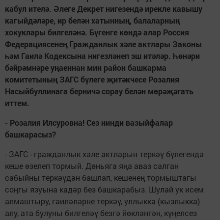
кабул ителә. Әлеге Декрет нигезендә ирекле кавышу
кагыйдәләре, ир белән хатынның, балаларның
хокуклары билгеләнә. Бүгенге көндә алар Россия
Федерациясенең Гражданлык хәле актлары Законы
һәм Гаилә Кодексына нигезләнеп эш итәләр. Һөнәри
бәйрәмнәре уңаеннан мин район башкарма
комитетының ЗАГС бүлеге җитәкчесе Розалия
Насыйбуллинага берничә сорау белән мөрәҗәгать
иттем.
- Розалия Илсуровна! Сез нинди вазыйфалар
башкарасыз?
- ЗАГС - гражданлык хәле актларын теркәү бүлегендә
кеше өзелеп тормый. Дөньяга яңа аваз салган
сабыйны теркәүдән башлап, кешенең тормыштагы
соңгы язуына кадәр без башкарабыз. Шулай ук исем
алмаштыру, гаиләләрне теркәү, уллыкка (кызлыкка)
алу, ата булуны билгеләү безгә йөкләнгән, күңелсез