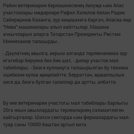
Район ветеринария берләшмәсенең Акхуҗа һәм Апас
участоклары мөдирләре Рафил Хәлилов белән Радик
Сабирҗанов Казанга, зур киңәшмәгә баргач, Апаска яңа
"Нива" машиналары алып кайттылар. Машина
ачкычларын аларга Татарстан Президенты Рөстәм
Миннеханов тапшырды..
- Дәүләтнең авылга, аерым алганда терлекчелеккә зур
игътибар бирүенә без бик шат, - диләр участок мал
табиблары. - Безгә куллануга тапшырылган бу техника
эшебезне күпкә җиңеләйтте. Беррәттән, җаваплылык
хисе дә, безгә булган таләпләр дә артты, әлбәттә.
Бу ике ветеринария участогы мал табиблары барлыгы
20гә якын авыллардагы терлекләрнең сәламәтлеген
кайгырталар. Шәхси секторда һәм фермалардагы мал-
туар саны 10000 баштан артып китә.