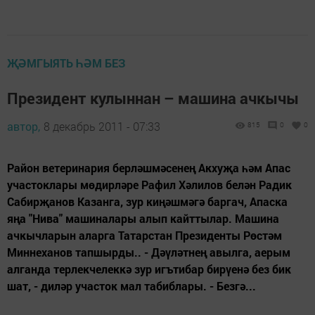
ҖӘМГЫЯТЬ ҺӘМ БЕЗ
Президент кулыннан – машина ачкычы
автор,
8 декабрь 2011 - 07:33
815
0
0
Район ветеринария берләшмәсенең Акхуҗа һәм Апас
участоклары мөдирләре Рафил Хәлилов белән Радик
Сабирҗанов Казанга, зур киңәшмәгә баргач, Апаска
яңа "Нива" машиналары алып кайттылар. Машина
ачкычларын аларга Татарстан Президенты Рөстәм
Миннеханов тапшырды.. - Дәүләтнең авылга, аерым
алганда терлекчелеккә зур игътибар бирүенә без бик
шат, - диләр участок мал табиблары. - Безгә...