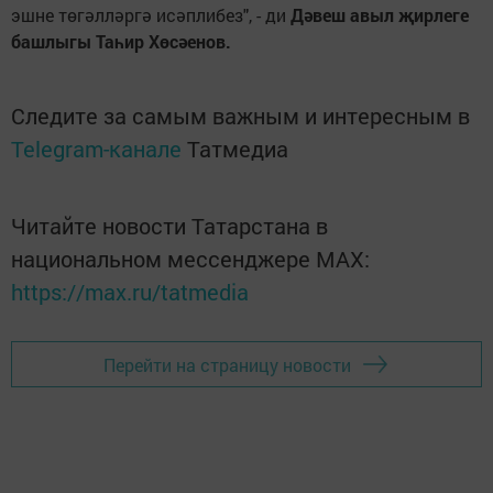
эшне төгәлләргә исәплибез", - ди
Дәвеш авыл җирлеге
башлыгы Таһир Хөсәенов.
Следите за самым важным и интересным в
Telegram-канале
Татмедиа
Читайте новости Татарстана в
национальном мессенджере MАХ:
https://max.ru/tatmedia
Перейти на страницу новости