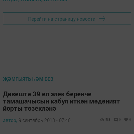
Перейти на страницу новости
ҖӘМГЫЯТЬ ҺӘМ БЕЗ
Дәвештә 39 ел элек беренче
тамашачысын кабул иткән мәдәният
йорты төзекләнә
автор,
9 сентябрь 2013 - 07:46
588
0
0