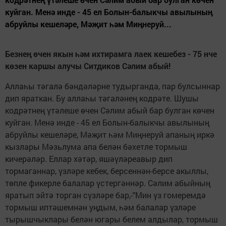
куйган. Менә инде - 45 ел Болын-балыкчы авылының
абруйлы кешеләре, Мәҗит һәм Миңнеруй...
Безнең өчен якын һәм ихтирамга лаек кешебез - 75 нче
көзен каршы алучы Ситдиков Сәлим абый!
Аллаһы тәгалә бәндәләрне тудырганда, пар булсыннар
дип яраткан. Бу аллаһы тәгаләнең кодрәте. Шушы
кодрәтнең үтәлеше өчен Сәлим абый бар булган көчен
куйган. Менә инде - 45 ел Болын-балыкчы авылының
абруйлы кешеләре, Мәҗит һәм Миңнеруй апаның иркә
кызлары Мәзьлума апа белән бәхетле тормыш
кичерәләр. Еллар хәтәр, яшәүләреавыр дип
тормаганнар, үзләре кебек, берсеннән-берсе акыллы,
төпле фикерле балалар үстергәннәр. Сәлим абыйның
яратып эйтә торган сүзләре бар,-"Мин үз гомеремдә
тормыш иптәшемнән уңдым, һәм балалар үзләре
тырышчыклары белән югары белем алдылар, тормыш