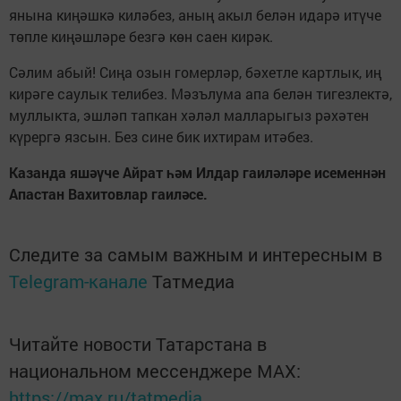
янына киңәшкә киләбез, аның акыл белән идарә итүче
төпле киңәшләре безгә көн саен кирәк.
Сәлим абый! Сиңа озын гомерләр, бәхетле картлык, иң
кирәге саулык телибез. Мәзълума апа белән тигезлектә,
муллыкта, эшләп тапкан хәләл малларыгыз рәхәтен
күрергә язсын. Без сине бик ихтирам итәбез.
Казанда яшәүче Айрат һәм Илдар гаиләләре исеменнән
Апастан Вахитовлар гаиләсе.
Следите за самым важным и интересным в
Telegram-канале
Татмедиа
Читайте новости Татарстана в
национальном мессенджере MАХ:
https://max.ru/tatmedia