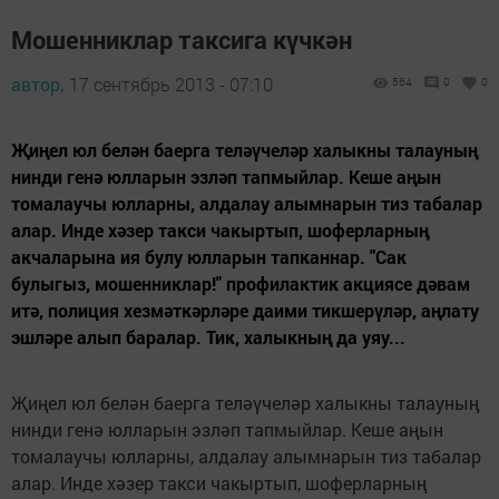
Мошенниклар таксига күчкән
автор,
17 сентябрь 2013 - 07:10
564
0
0
Җиңел юл белән баерга теләүчеләр халыкны талауның
нинди генә юлларын эзләп тапмыйлар. Кеше аңын
томалаучы юлларны, алдалау алымнарын тиз табалар
алар. Инде хәзер такси чакыртып, шоферларның
акчаларына ия булу юлларын тапканнар. "Сак
булыгыз, мошенниклар!" профилактик акциясе дәвам
итә, полиция хезмәткәрләре даими тикшерүләр, аңлату
эшләре алып баралар. Тик, халыкның да уяу...
Җиңел юл белән баерга теләүчеләр халыкны талауның
нинди генә юлларын эзләп тапмыйлар. Кеше аңын
томалаучы юлларны, алдалау алымнарын тиз табалар
алар. Инде хәзер такси чакыртып, шоферларның