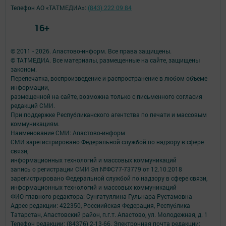
Телефон АО «ТАТМЕДИА»:
(843) 222 09 84
16+
© 2011 - 2026. Апастово-информ. Все права защищены.
© ТАТМЕДИА. Все материалы, размещенные на сайте, защищены
законом.
Перепечатка, воспроизведение и распространение в любом объеме
информации,
размещенной на сайте, возможна только с письменного согласия
редакций СМИ.
При поддержке Республиканского агентства по печати и массовым
коммуникациям.
Наименование СМИ: Апастово-информ
СМИ зарегистрировано Федеральной службой по надзору в сфере
связи,
информационных технологий и массовых коммуникаций
запись о регистрации СМИ Эл №ФС77-73779 от 12.10.2018
зарегистрировано Федеральной службой по надзору в сфере связи,
информационных технологий и массовых коммуникаций
ФИО главного редактора: Сунгатуллина Гульнара Рустамовна
Адрес редакции: 422350, Россиийская Федерация, Республика
Татарстан, Апастовский район, п.г.т. Апастово, ул. Молодежная, д. 1
Телефон редакции: (84376) 2-13-66. Электронная почта редакции: