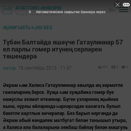
АПАСТОВО-ИНФОРМ
16+
5
Автоматическое закрытие баннера через
"Йолдыз" газетасы - Апас районы
ҖӘМГЫЯТЬ ҺӘМ БЕЗ
Түбән Балтайда яшәүче Гатаулиннар 57
ел парлы гомер итүнең серләрен
төшендерә
автор,
18 сентябрь 2013 - 11:47
571
0
0
Әкрам һәм Халисә Гатауллиннар авылда иң хөрмәтле
гаиләләрнең берсе. Хуҗа һәм хуҗабикә гомер буе
намуслы хезмәт иткәннәр. Бүген үзләренең җыйнак
кына, нурлы өйләрендә һәрнәрсәдән канәгать булып
бәхетле картлык кичерәләр. Без барып кергәндә дә
Әкрам абый көндәлек матбугат белән танышып утыра,
ә Халисә апа балаларына оекбаш бәйләү белән мәшгуль