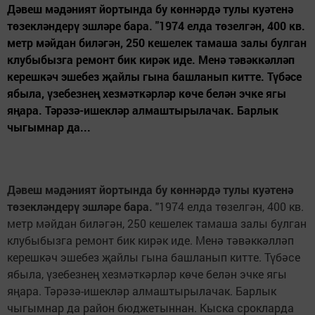
Дәвеш мәдәният йортында бу көннәрдә тулы куәтенә
төзекләндерү эшләре бара. "1974 елда төзелгән, 400 кв.
метр мәйдан биләгән, 250 кешелек тамаша залы булган
клубыбызга ремонт бик кирәк иде. Менә тәвәккәлләп
керешкәч эшебез җайлы гына башланып китте. Түбәсе
ябыла, үзебезнең хезмәткәрләр көче белән эчке ягы
яңара. Тәрәзә-ишекләр алмаштырылачак. Барлык
чыгымнар да...
Дәвеш мәдәният йортында бу көннәрдә тулы куәтенә
төзекләндерү эшләре бара.
"1974 елда төзелгән, 400 кв.
метр мәйдан биләгән, 250 кешелек тамаша залы булган
клубыбызга ремонт бик кирәк иде. Менә тәвәккәлләп
керешкәч эшебез җайлы гына башланып китте. Түбәсе
ябыла, үзебезнең хезмәткәрләр көче белән эчке ягы
яңара. Тәрәзә-ишекләр алмаштырылачак. Барлык
чыгымнар да район бюджетыннан. Кыска срокларда