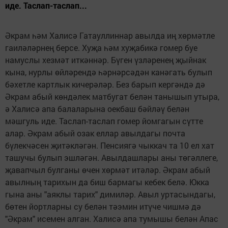
иде. Таслап-таслап...
Әкрам һәм Халисә Гатауллиннар авылда иң хөрмәтле
гаиләләрнең берсе. Хуҗа һәм хуҗабикә гомер буе
намуслы хезмәт иткәннәр. Бүген үзләренең җыйнак
кына, нурлы өйләрендә һәрнәрсәдән канәгать булып
бәхетле картлык кичерәләр. Без барып кергәндә дә
Әкрам абый көндәлек матбугат белән танышып утыра,
ә Халисә апа балаларына оекбаш бәйләү белән
мәшгуль иде. Таслап-таслап гомер йомгагын сүтте
алар. Әкрам абый озак еллар авылдагы почта
бүлекчәсен җитәкләгән. Пенсиягә чыккач та 10 ел хат
ташучы булып эшләгән. Авылдашлары аны төгәллеге,
җавапчыл булганы өчен хөрмәт итәләр. Әкрам абый
авылның тарихын да биш бармагы кебек белә. Юкка
гына аны "аяклы тарих" димиләр. Авыл уртасындагы,
бөтен йортларны су белән тәэмин итүче чишмә дә
"Әкрам" исемен алган. Халисә апа тумышы белән Апас