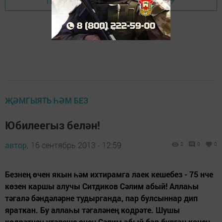
Перейти на страницу новости
ҖӘМГЫЯТЬ ҺӘМ БЕЗ
Юбилеегыз белән!
автор,
16 сентябрь 2013 - 12:59
2
0
0
Безнең өчен якын һәм ихтирамга лаек кешебез - 75 нче
көзен каршы алучы Ситдиков Сәлим абый! Аллаһы
тәгалә бәндәләрне тудырганда, пар булсыннар дип
яраткан. Бу аллаһы тәгаләнең кодрәте. Шушы
кодрәтнең үтәлеше өчен Сәлим абый бар булган көчен