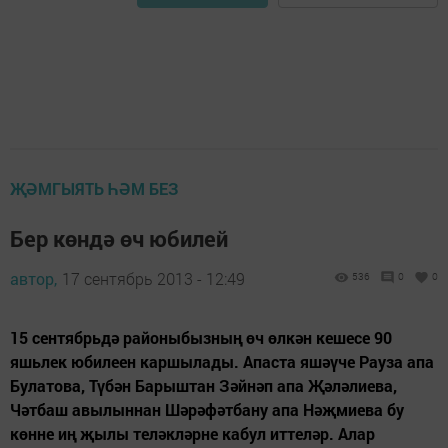
ҖӘМГЫЯТЬ ҺӘМ БЕЗ
Бер көндә өч юбилей
автор,
17 сентябрь 2013 - 12:49
536
0
0
15 сентябрьдә районыбызның өч өлкән кешесе 90
яшьлек юбилеен каршылады. Апаста яшәүче Рауза апа
Булатова, Түбән Барыштан Зәйнәп апа Җәләлиева,
Чәтбаш авылыннан Шәрәфәтбану апа Нәҗмиева бу
көнне иң җылы теләкләрне кабул иттеләр. Алар