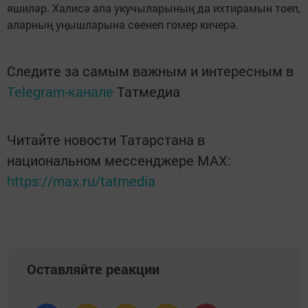
яшиләр. Халисә апа укучыларының да ихтирамын тоеп,
аларның уңышларына сөенеп гомер кичерә.
Следите за самым важным и интересным в
Telegram-канале
Татмедиа
Читайте новости Татарстана в
национальном мессенджере MАХ:
https://max.ru/tatmedia
Оставляйте реакции