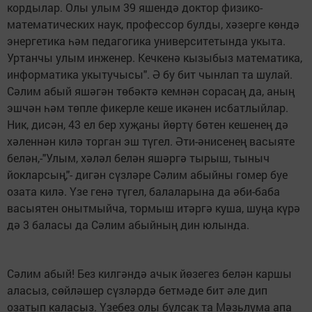
кордылар. Олы улым 39 яшендә доктор физико-
математических наук, профессор булды, хәзерге көндә
энергетика һәм педагогика университетында укыта.
Уртанчы улым инженер. Кечкенә кызыбыз математика,
информатика укытучысы". Ә бу бит чынлап та шулай.
Сәлим абый яшәгән төбәктә кемнән сорасаң да, аның
эшчән һәм төпле фикерле кеше икәнен исбатлыйлар.
Ник, дисән, 43 ел бер хуҗаны йөртү бөтен кешенең дә
хәленнән килә торган эш түгел. Әти-әнисенең васыяте
белән,-"Улым, хәләл белән яшәргә тырыш, тыныч
йокларсың,"- дигән сүзләре Сәлим абыйны гомер буе
озата килә. Үзе генә түгел, балаларына да әби-баба
васыятен онытмыйча, тормыш итәргә куша, шуңа күрә
дә 3 баласы да Сәлим абыйның дин юлында.
Сәлим абый! Без килгәндә ачык йөзегез белән каршы
аласыз, сөйләшер сүзләрдә бетмәде бит әле дип
озатып каласыз. Үзебез олы булсак та Мәзьлума апа