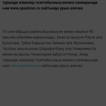
турында язмалар газетабызның киләсе саннарында
һәм www.apastovo.ru сайтында урын алачак.
15 сентябрьдә районыбызның өч өлкән кешесе 90
яшьлек юбилеен каршылады. Апаста яшәүче Рауза апа
Булатова, Түбән Барыштан Зәйнәп апа Җәләлиева,
Чәтбаш авылыннан Шәрәфәтбану апа Нәҗмиева бу
көнне иң җылы теләкләрне кабул иттеләр. Алар
турында язмалар газетабызның киләсе саннарында
һәм
www.apastovo.ru
сайтында урын алачак.