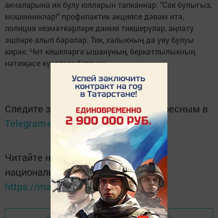
акчаларына ия булу юлларын тапканнар. "Сак булыгыз,
мошенниклар!" профилактик акциясе дәвам итә,
полиция хезмәткәрләре даими тикшерүләр, аңлату
эшләре алып баралар. Тик, халыкның да уяу булуы
кирәк. Чит кешеләргә ышануның, беркатлылыкның
нәтиҗәсе күңелсез бетәчәк.
Следите за самым важным и интересным в
Telegram-канале
Татмедиа
Читайте новости Татарстана в
национальном мессенджере MАХ:
https://max.ru/tatmedia