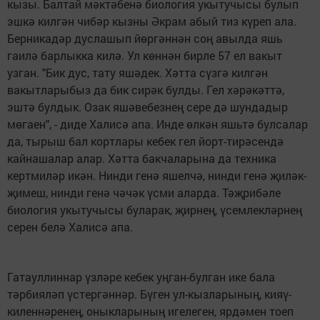
кызы. Балтай мәктәбенә биология укытучысы булып
эшкә килгән чибәр кызны Әкрам абый тиз күреп ала.
Берникадәр дуслашып йөргәннән соң авылда яшь
гаилә барлыкка килә. Ул көннән бирле 57 ел вакыт
узган. "Бик дус, тату яшәдек. Хәтта сүзгә килгән
вакытларыбыз да бик сирәк булды. Гел хәрәкәттә,
эштә булдык. Озак яшәвебезнең сере дә шундадыр
мөгаен", - диде Халисә апа. Инде өлкән яшьтә булсалар
да, тырыш бал кортлары кебек гел йорт-тирәсендә
кайнашалар алар. Хәтта бакчаларына да техника
кертмиләр икән. Нинди генә яшелчә, нинди генә җиләк-
җимеш, нинди генә чәчәк үсми аларда. Тәҗрибәле
биология укытучысы буларак, җирнең, үсемлекләрнең
серен белә Халисә апа.
Гатауллиннар үзләре кебек уңган-булган ике бала
тәрбияләп үстергәннәр. Бүген ул-кызларының, кияү-
киленнәренең, оныкларының игелеген, ярдәмен тоеп