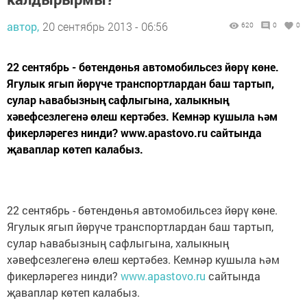
автор,
20 сентябрь 2013 - 06:56
620
0
0
22 сентябрь - бөтендөнья автомобильсез йөрү көне.
Ягулык ягып йөрүче транспортлардан баш тартып,
сулар һавабызның сафлыгына, халыкның
хәвефсезлегенә өлеш кертәбез. Кемнәр кушыла һәм
фикерләрегез нинди? www.apastovo.ru сайтында
җаваплар көтеп калабыз.
22 сентябрь - бөтендөнья автомобильсез йөрү көне.
Ягулык ягып йөрүче транспортлардан баш тартып,
сулар һавабызның сафлыгына, халыкның
хәвефсезлегенә өлеш кертәбез. Кемнәр кушыла һәм
фикерләрегез нинди?
www.apastovo.ru
сайтында
җаваплар көтеп калабыз.