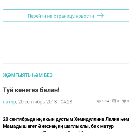
Перейти на страницу новости
ҖӘМГЫЯТЬ ҺӘМ БЕЗ
Туй көнегез белән!
автор,
20 сентябрь 2013 - 04:28
1094
0
0
20 сентябрьдә иң якын дустым Хәмидуллина Лилия һәм
Мамадыш егет Әнәснең иң шатлыклы, бик матур