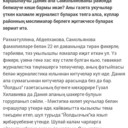
каршылаучы Дания апа Самольянованы районда
белмәүче кеше бармы икән? Аны газета укучылар
үткен каләмле журналист буларак телгә алса, күпләр
районның мөслимәләр берлеге җитәкчесе буларак
хөрмәт итә.
Рәхмәтуллина, Абделхакова, Самольянова
фамилияләре белән 22 ел дәвамында тирән фикерле,
тәрбияви, тиз укылышлы язмалар иҗат иткән ул. Үз
фикере, үзенә генә хас язу стиле булган кыю, тәвәккәл
журналистка тиңләшергә теләүчеләр, аның фатыйхасы
белән журналистика юлыннан китүчеләр күп иде. Дания
апа сукмагыннан китүчеләр арасында без дә бар.
"Йолдыз" газетасының бүгенге мөхәррире Гүзәл
Хилавиева да Дания апаның шәкерте булуын
горурланып сөйли. - Мәктәпкә килеп укучылар белән
очрашулар үткәрә иде, кайвакытта кызыклы тема
тәкъдим итеп, шул турыда "Йолдызчык"ка язып
җибәрүебезне үтенде. Шулай каләм чарларга