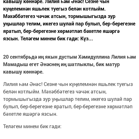
кавышу көннәре. Лилия һәм Әнәс! Сезне чын
күңелемнән яшьлек туегыз белән котлыйм.
Мәхәббәтегез чәчәк атсын, тормышыгызда зур
уңышлар телим, икегез шулай пар булып, бер-берегезне
яратып, бер-берегезне хөрмәтләп бәхетле яшәргә
язсын. Теләгем минем бик гади: Күз...
20 сентябрьдә иң якын дустым Хәмидуллина Лилия һәм
Мамадыш егет Әнәснең иң шатлыклы, бик матур
кавышу көннәре.
Лилия һәм Әнәс! Сезне чын күңелемнән яшьлек туегыз
белән котлыйм. Мәхәббәтегез чәчәк атсын,
тормышыгызда зур уңышлар телим, икегез шулай пар
булып, бер-берегезне яратып, бер-берегезне хөрмәтләп
бәхетле яшәргә язсын.
Теләгем минем бик гади: