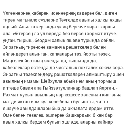
Үлгәннәрнең каберен, исәннәрнең кадерен бел, дигән
тирән мәгънәле сүзләрне Тәүгелде авылы халкы яхшы
аңлый. Авылга кергәндә үк иң беренче зират каршы
ала. Әйтерсең лә ул биредә бер-берсен хөрмәт итүче,
уңган, тырыш, бердәм халык яшәве турында сөйли.
Зиратның тирә-юне заманча рәшәткәләр белән
әйләндереп алынган, капкалары төз, йорты төзек.
Мәңгелек йортның эчендә дә, тышында да,
каберлекләр өстендә дә чисталык-пөхтәлек хөкем сөрә.
Зиратны төзекләндерү, рәшәткәләрен алмаштыру эшен
авылның имамы Шәйхулла абый һәм аның тормыш
иптәше Савия апа Гыйззәтуллиннар башлап йөргән. -
Рәхмәт яусын авылның һәр кешесе хәленнән килгәнчә
матди яктан һәм кул көче белән булышты, читтә
яшәүче авылдашларыбыз да акчалата ярдәм итте.
Өмә белән төзелеш эшләрен башкардык. 6 көн бар
авыл халкы бердәм булып эшләде, аларны кайнар