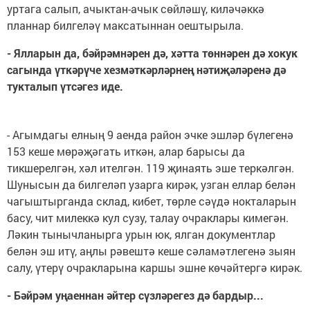
уртага салып, ачыктан-ачык сөй­ләшү, киләчәккә
планнар билгеләү максатыннан оештырыла.
- Ялларын да, б
ә
й­р
ә
м­н
ә
рен д
ә
, х
ә
тта т
ө
нн
ә
рен д
ә
хокук
сагында
ү
тк
ә
­р
ү
че хезм
ә
тк
ә
рл
ә
рне
ң
н
ә
ти
җә
л
ә
рен
ә
д
ә
тукталып
ү
т­с
ә
гез иде.
- Агымдагы елның 9 аенда район эчке эшләр бү­легенә
153 кеше мөрә­җәгать иткән, алар барысы да
тикшерелгән, хәл ителгән. 119 җинаять эше теркәлгән.
Шунысын да билгеләп узарга кирәк, узган еллар белән
чагыштырганда склад, кибет, төрле сәүдә нокталарын
басу, чит милеккә кул сузу, талау очраклары кимегән.
Ләкин тынычланырга урын юк, ялган документлар
белән эш итү, аңлы рә­вештә кеше сәламәтлегенә зыян
салу, үтерү очракларына каршы эшне көчәйтергә кирәк.
- Б
ә
йр
ә
м у
ң
аеннан
ә
й­тер с
ү
зл
ә
регез д
ә
бардыр...