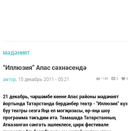
МӘДӘНИЯТ
“Иллюзия” Апас сәхнәсендә
автор,
15 декабрь 2011 - 05:21
1190
0
0
21 декабрь, чәршәмбе көнне Апас районы мәдәният
йортында Татарстанда бердәнбер театр - "Иллюзия" күз
буу театры сезгә Яңа ел могҗизасы, өр-яңа шоу
программа тәкъдим итә. Тамашада Татарстанның
Атказанган сәнгать эшлеклесе, цирк фестивале