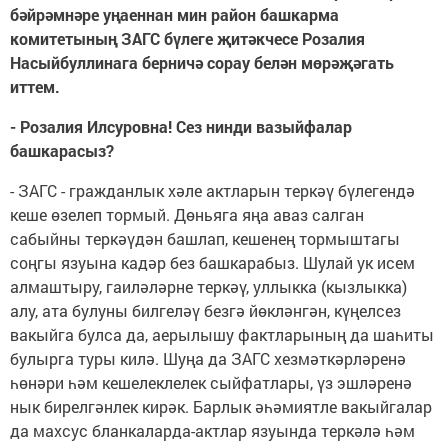
бәйрәмнәре уңаеннан мин район башкарма
комитетының ЗАГС бүлеге җитәкчесе Розалия
Насыйбуллинага берничә сорау белән мөрәҗәгать
иттем.
- Розалия Илсуровна! Сез нинди вазыйфалар
башкарасыз?
- ЗАГС - гражданлык хәле актларын теркәү бүлегендә
кеше өзелеп тормый. Дөньяга яңа аваз салган
сабыйны теркәүдән башлап, кешенең тормыштагы
соңгы язуына кадәр без башкарабыз. Шулай ук исем
алмаштыру, гаиләләрне теркәү, уллыкка (кызлыкка)
алу, ата булуны билгеләү безгә йөкләнгән, күңелсез
вакыйга булса да, аерылышу фактларының да шаһиты
булырга туры килә. Шуңа да ЗАГС хезмәткәрләренә
һөнәри һәм кешелеклелек сыйфатлары, үз эшләренә
нык бирелгәнлек кирәк. Барлык әһәмиятле вакыйгалар
да махсус бланкаларда-актлар язуында теркәлә һәм