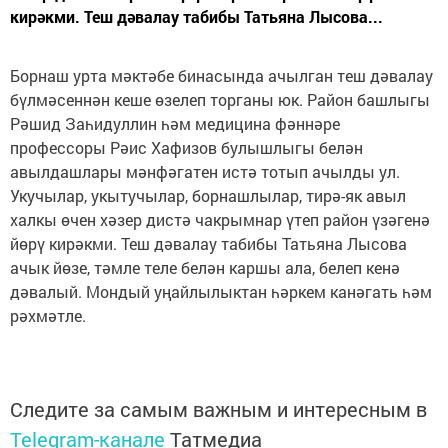
кирәкми. Теш дәвалау табибы Татьяна Лысова...
Борнаш урта мәктәбе бинасында ачылган теш дәвалау
бүлмәсеннән кеше өзелеп торганы юк. Район башлыгы
Рәшид Заһидуллин һәм медицина фәннәре
профессоры Рәис Хафизов булышлыгы белән
авылдашлары мәнфәгатен истә тотып ачылды ул.
Укучылар, укытучылар, борнашлылар, тирә-як авыл
халкы өчен хәзер дистә чакрымнар үтеп район үзәгенә
йөрү кирәкми. Теш дәвалау табибы Татьяна Лысова
ачык йөзе, тәмле теле белән каршы ала, белеп кенә
дәвалый. Мондый уңайлылыктан һәркем канәгать һәм
рәхмәтле.
Следите за самым важным и интересным в
Telegram-канале
Татмедиа