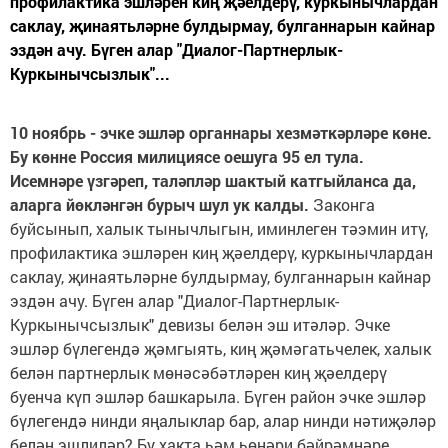
профилактика эшләрен киң җәелдерү, куркынычлардан
саклау, җинаять­ләрне булдырмау, булганнарын кайнар
эздән ачу. Бүген алар "Диалог-Партнерлык-
Куркынычсызлык"...
10 ноябрь - эчке эшл
ә
р органнары хезм
ә
тк
ә
рл
ә
ре к
ө
не.
Бу к
ө
нне Россия милициясе оешуга 95 ел тула.
Исемн
ә
ре
ү
зг
ә
реп, тал
ә
пл
ә
р шактый катгыйланса да,
аларга й
ө
кл
ә
нг
ә
н бурыч шул ук калды.
Законга
буйсынып, халык тынычлыгын, иминлеген тәэмин итү,
профилактика эшләрен киң җәелдерү, куркынычлардан
саклау, җинаять­ләрне булдырмау, булганнарын кайнар
эздән ачу. Бүген алар "Диалог-Партнерлык-
Куркынычсызлык" девизы белән эш итәләр. Эчке
эшләр бүлегендә җәмгыять, киң җәмәгатьчелек, халык
белән партнерлык мөнәсәбәтләрен киң җәелдерү
буенча күп эш­ләр башкарыла. Бүген район эчке эшләр
бүлегендә нинди яңалыклар бар, алар нинди нәти­җәләр
белән эшлиләр? Бу хакта һәм һөнәри бәйрәм­нәре