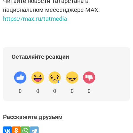
Читайте новости Татарстана в
национальном мессенджере MАХ:
https://max.ru/tatmedia
Оставляйте реакции
0
0
0
0
0
Расскажите друзьям