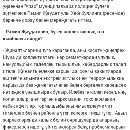
уңаеннан "Апас" муниципальара полиция бүлеге
җитәкчесе Рамил Җәүдәт улы Хәбибуллинга (рәсемдә)
берничә сорау белән мөрәҗәгать иттем.
- Рамил
Җәү
д
ә
тович, б
ү
ген коллективны
ң
т
ө
п
кыйбласы нинди?
- Җинаятьләрне ачуга караганда, аны кисәтү җи­ңелрәк.
Шуңа да коллективтагы һәр хезмәткәрдән уяулык,
намуслылык, гаделлек, тырышлык, хәбәр­дарлык таләп
ителә. Җи­наятьчелеккә каршы да, соңгы вакытларда
еш телгә алынган экстремист­лык һәм террорчылыкка
каршы да без җәмәгатьчелек белән бергәләп кө­рәшсәк
нәтиҗәсе уңышлырак булыр. Илебезгә килеп кереп, киң
колач алырга өлгергән наркомания, токсикомания
кебек афәтләр, тормышыбызны ямьсезләүче чит
гамәлләр безнең районга үтеп керергә тиеш түгел. Авыл
җирлекләрендә халык белән очрашулар да алар­ның
фикерләрен ише­тү, уй-теләкләрен белү, проб­лемаларын