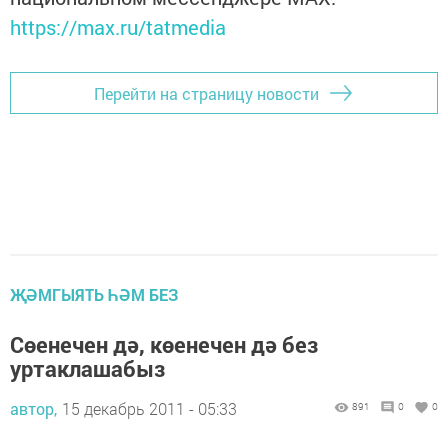
https://max.ru/tatmedia
Перейти на страницу новости
ҖӘМГЫЯТЬ ҺӘМ БЕЗ
Сөенечен дә, көенечен дә без
уртаклашабыз
автор,
15 декабрь 2011 - 05:33
891
0
0