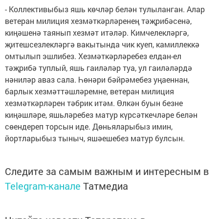
- Коллективыбыз яшь көч­ләр белән тулыланган. Алар
ветеран милиция хезмәткәрләренең тәҗрибәсенә,
киңәшенә таянып хезмәт итәләр. Кимчелекләргә,
җитешсезлек­ләргә вакытында чик куеп, камиллеккә
омтылып эшлибез. Хезмәткәрләребез елдан-ел
тәҗрибә туплый, яшь гаиләләр туа, ул гаиләләрдә
нәниләр аваз сала. Һөнәри бәйрәмебез уңаеннан,
барлык хезмәт­тәшләремне, ветеран милиция
хезмәткәрләрен тәбрик итәм. Өлкән буын безне
киңәшләре, яшьләребез матур күрсәткечләре белән
сөендереп торсын иде. Дөньяларыбыз имин,
йортларыбыз тыныч, яшәешебез матур булсын.
Следите за самым важным и интересным в
Telegram-канале
Татмедиа