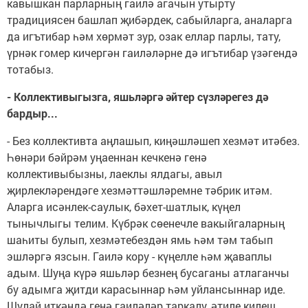
кавышкан парларның гаилә агачын утырту
традициясен башлап җибәрдек, сабыйларга, аналарга
да игътибар һәм хөрмәт зур, озак еллар парлы, тату,
үрнәк гомер кичергән гаиләләрне дә игътибар үзәгендә
тотабыз.
- Коллективыгызга, яшьләргә әйтер сүзләрегез дә
бардыр...
- Без коллективта аңлашып, киңәшләшеп хезмәт итәбез.
Һөнәри бәйрәм уңаеннан кечкенә генә
коллективыбызны, лаеклы ялдагы, авыл
җирлекләрендәге хезмәттәшләремне тәбрик итәм.
Аларга исәнлек-саулык, бәхет-шатлык, күңел
тынычлыгы телим. Күбрәк сөенечле вакыйгаларның
шаһиты булып, хезмәтебездән ямь һәм тәм табып
эшләргә язсын. Гаилә кору - күңелле һәм җаваплы
адым. Шуңа күрә яшьләр безнең бусаганы атлаганчы
бу адымга җитди карасыннар һәм уйлансыннар иде.
Шулай иткәндә генә гаиләләр таркалу, әтиле килеш