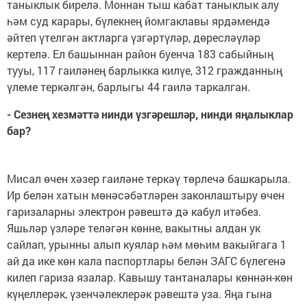
таныклык бирелә. Моннан тыш кабат таныклык алу
һәм суд карары, бүлекнең йомгаклавы ярдәмендә
әйтеп үтелгән актларга үзгәртүләр, дөресләүләр
кертелә. Ел башыннан район буенча 183 сабыйның
тууы, 117 гаиләнең барлыкка килүе, 312 гражданның
үлеме теркәлгән, барлыгы 44 гаилә таркалган.
- Сезнең хезмәттә нинди үзгәрешләр, нинди яңалыклар
бар?
Мисал өчен хәзер гаиләне теркәү төрлечә башкарыла.
Ир белән хатын мөнәсәбәтләрен законлаштыру өчен
гаризаларны электрон рәвештә дә кабул итәбез.
Яшьләр үзләре теләгән көнне, вакытны алдан ук
сайлап, урынны алып куялар һәм мөһим вакыйгага 1
ай да ике көн кала паспортлары белән ЗАГС бүлегенә
килеп гариза язалар. Кавышу тантаналары көннән-көн
күңеллерәк, үзенчәлеклерәк рәвештә уза. Яңа гына