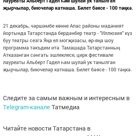
лауреаты Альберт Гадел һәм шулай ук танылган
җырчылар, биючеләр катнаша. Билет бәясе - 100 тәңкә.
21 декабрь, чәршәмбе көнне Апас районы мәдәният
йортында Татарстанда бердәнбер театр - "Иллюзия" күз
буу театры сезгә Яңа ел могҗизасы, өр-яңа шоу
программа тәкъдим итә. Тамашада Татарстанның
Атказанган сәнгать эшлеклесе, цирк фестивале
лауреаты Альберт Гадел һәм шулай ук танылган
җырчылар, биючеләр катнаша. Билет бәясе - 100 тәңкә.
Следите за самым важным и интересным в
Telegram-канале
Татмедиа
Читайте новости Татарстана в