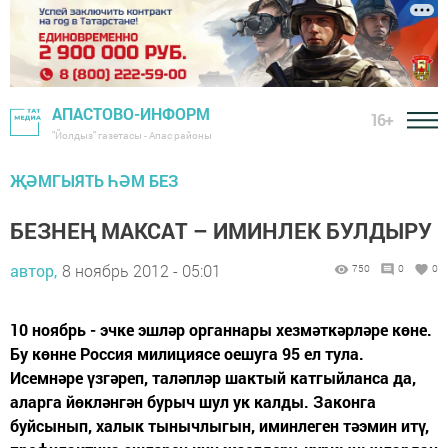
АПАСТОВО-ИНФОРМ
16+
"Йолдыз" газетасы - Апас районы
ҖӘМГЫЯТЬ ҺӘМ БЕЗ
БЕЗНЕҢ МАКСАТ – ИМИНЛЕК БУЛДЫРУ
автор,
8 ноябрь 2012 - 05:01
750
0
0
10 ноябрь - эчке эшләр органнары хезмәткәрләре көне.
Бу көнне Россия милициясе оешуга 95 ел тула.
Исемнәре үзгәреп, таләпләр шактый катгыйланса да,
аларга йөкләнгән бурыч шул ук калды. Законга
буйсынып, халык тынычлыгын, иминлеген тәэмин итү,