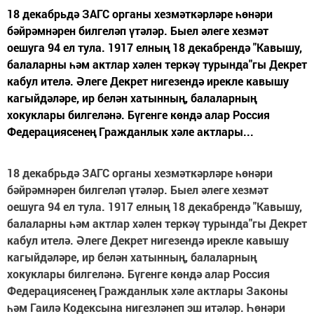
18 декабрьдә ЗАГС органы хезмәткәрләре һөнәри
бәйрәмнәрен билгеләп үтәләр. Быел әлеге хезмәт
оешуга 94 ел тула. 1917 елның 18 декабрендә "Кавышу,
балаларны һәм актлар хәлен теркәү турында"гы Декрет
кабул ителә. Әлеге Декрет нигезендә ирекле кавышу
кагыйдәләре, ир белән хатынның, балаларның
хокуклары билгеләнә. Бүгенге көндә алар Россия
Федерациясенең Гражданлык хәле актлары...
18 декабрьдә ЗАГС органы хезмәткәрләре һөнәри
бәйрәмнәрен билгеләп үтәләр. Быел әлеге хезмәт
оешуга 94 ел тула. 1917 елның 18 декабрендә "Кавышу,
балаларны һәм актлар хәлен теркәү турында"гы Декрет
кабул ителә. Әлеге Декрет нигезендә ирекле кавышу
кагыйдәләре, ир белән хатынның, балаларның
хокуклары билгеләнә. Бүгенге көндә алар Россия
Федерациясенең Гражданлык хәле актлары Законы
һәм Гаилә Кодексына нигезләнеп эш итәләр. Һөнәри