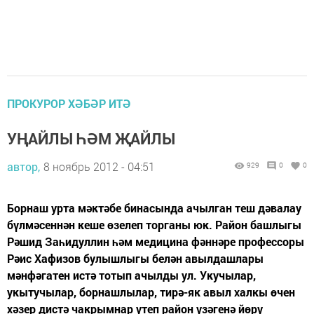
ПРОКУРОР ХӘБӘР ИТӘ
УҢАЙЛЫ ҺӘМ ҖАЙЛЫ
автор,
8 ноябрь 2012 - 04:51
929
0
0
Борнаш урта мәктәбе бинасында ачылган теш дәвалау
бүлмәсеннән кеше өзелеп торганы юк. Район башлыгы
Рәшид Заһидуллин һәм медицина фәннәре профессоры
Рәис Хафизов булышлыгы белән авылдашлары
мәнфәгатен истә тотып ачылды ул. Укучылар,
укытучылар, борнашлылар, тирә-як авыл халкы өчен
хәзер дистә чакрымнар үтеп район үзәгенә йөрү