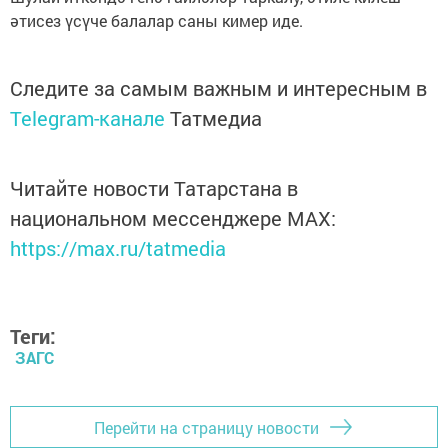
әтисез үсүче балалар саны кимер иде.
Следите за самым важным и интересным в
Telegram-канале
Татмедиа
Читайте новости Татарстана в
национальном мессенджере MАХ:
https://max.ru/tatmedia
Теги:
ЗАГС
Перейти на страницу новости