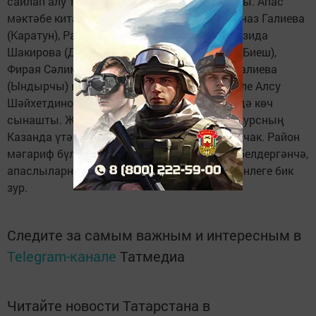
сайлап алу турында 8 китапханәче катнашты. Апас
мәктәбе китапханәчесе Венера Сафина, Гөлназ Галиева
(Каратун), Раилә Вафина (Олы Бакырчы), Резида
Шакирова (Дәүләки), Валентана Куренкова (Биеш),
Фирая Сәлимуллина (Бонаш), Суфия Тимергалиева
(Ындырчы) һәм Кече Болгаер мәктәбе вәкиле Алсу
Шәйхетдинова унга якын төрле номинациядә көч
сынашты. Җиңүче Апас районы данын конкурсның
Казанда үтәчәк финал ярышларында яклаячак. Район
мәгариф бүлеге җитәкчесе Ранис Әхмәтов белдергәнчә,
апаслыларның анда катнашып җиңү мөмкинлеге бик
зур.
Следите за самым важным и интересным в
Telegram-канале
Татмедиа
Читайте новости Татарстана в