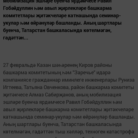
мобилизация эшләре буенча ярдәмчесе Равил
Гобәйдуллин һәм авыл җирлекләре башкарма
комитетлары җитәкчеләре катнашында семинар-
укулар һәм өйрәнүләр башланды. Аның шартлары
буенча, Татарстан башкаласында көтелмәгән,
гадәттән...
27 февральдә Казан шәһәренең Киров районы
башкарма комитетының һәм "Заречье" идарә
компаниясе гражданнар иминлеге инженерлары Руниза
Игтеева, Татьяна Овченкова, район башкарма комитеты
җитәкчесе Алмаз Сабирҗанов, аның мобилизация
эшләре буенча ярдәмчесе Равил Гобәйдуллин һәм
авыл җирлекләре башкарма комитетлары җитәкчеләре
катнашында семинар-укулар һәм өйрәнүләр башланды.
Аның шартлары буенча, Татарстан башкаласында
көтелмәгән, гадәттән тыш хәлләр, техноген катастрофа