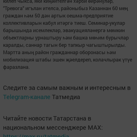
килеп чыкса, яки киңәйтелгән хәрби өйрәнүләр,
"Тревога" игълан ителсә, районыбыз Казаннан 60 мең
граждан һәм 50 дән артык оешма-предприятие
коллективларын кабул итәргә тиеш. Семинар-укулар
барышында исемлекләр, эвакуацияләнергә мөмкин
объектларны урнаштыру һәм башка мөһим бурычлар
каралды, саннар тагын бер тапкыр чагыштырылды.
Мартта аның район гражданнар оборонасы һәм
мобилизация штабы эшен җәелдереп, колачлырак үтүе
фаразлана.
Следите за самым важным и интересным в
Telegram-канале
Татмедиа
Читайте новости Татарстана в
национальном мессенджере MАХ:
https://max.ru/tatmedia