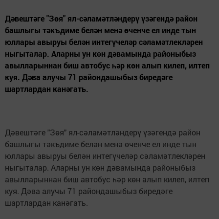
Дәвештәге "Зөя" ял-сәламәтләндерү үзәгендә район
башлыгы тәкъдиме белән менә өченче ел инде тын
юллары авыруы белән интегүчеләр сәламәтлекләрен
ныгыталар. Аларны ун көн дәвамында районыбыз
авылларыннан биш автобус һәр көн алып килеп, илтеп
куя. Дәва алучы 71 райондашыбыз биредәге
шартлардан канәгать.
Дәвештәге "Зөя" ял-сәламәтләндерү үзәгендә район
башлыгы тәкъдиме белән менә өченче ел инде тын
юллары авыруы белән интегүчеләр сәламәтлекләрен
ныгыталар. Аларны ун көн дәвамында районыбыз
авылларыннан биш автобус һәр көн алып килеп, илтеп
куя. Дәва алучы 71 райондашыбыз биредәге
шартлардан канәгать.