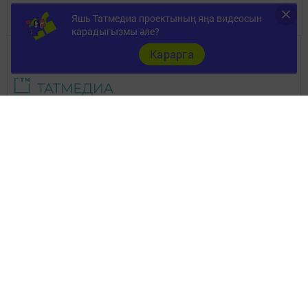
Төрле темалар
Яшь Татмедиа проектының яңа видеосын
карадыгызмы әле?
Карарга
Телефон АО «ТАТМЕДИА»:
(843) 222 09 84
16+
© 2011 - 2026. Апастово-информ. Все права защищены.
© ТАТМЕДИА. Все материалы, размещенные на сайте, защищены
законом.
Перепечатка, воспроизведение и распространение в любом объеме
информации,
размещенной на сайте, возможна только с письменного согласия
редакций СМИ.
При поддержке Республиканского агентства по печати и массовым
коммуникациям.
Наименование СМИ: Апастово-информ
СМИ зарегистрировано Федеральной службой по надзору в сфере
связи,