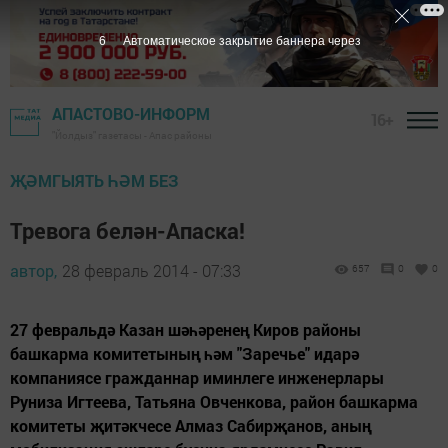
5
Автоматическое закрытие баннера через
АПАСТОВО-ИНФОРМ
16+
"Йолдыз" газетасы - Апас районы
ҖӘМГЫЯТЬ ҺӘМ БЕЗ
Тревога белән-Апаска!
автор,
28 февраль 2014 - 07:33
657
0
0
27 февральдә Казан шәһәренең Киров районы
башкарма комитетының һәм "Заречье" идарә
компаниясе гражданнар иминлеге инженерлары
Руниза Игтеева, Татьяна Овченкова, район башкарма
комитеты җитәкчесе Алмаз Сабирҗанов, аның