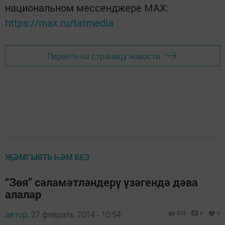
национальном мессенджере MАХ:
https://max.ru/tatmedia
Перейти на страницу новости
ҖӘМГЫЯТЬ ҺӘМ БЕЗ
“Зөя” сәламәтләндерү үзәгендә дәва
алалар
автор,
27 февраль 2014 - 10:54
629
0
0