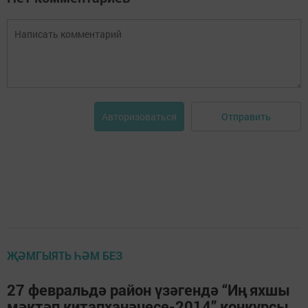
Отправить
Авторизоваться
ҖӘМГЫЯТЬ ҺӘМ БЕЗ
27 февральдә район үзәгендә “Иң яхшы
мәктәп китапханәчесе-2014” конкурсы