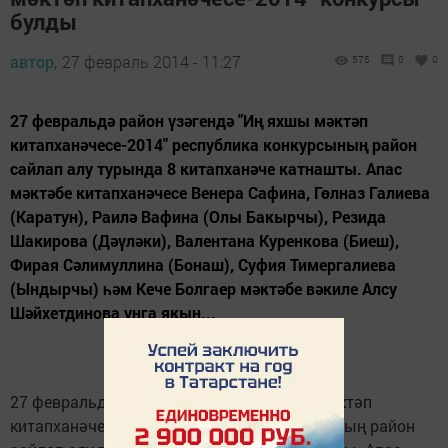
булды
автор,
27 февраль 2014 - 11:27
575
0
0
27 февральдә район үзәгендә "Иң яхшы мәктәп
китапханәчесе-2014" республика конкурсының район
сайлап алу турында 8 китапханәче катнашты. Апас
мәктәбе китапханәчесе Венера Сафина, Гөлназ Галиева
(Каратун), Раилә Вафина (Олы Бакырчы), Резида
Шакирова (Дәүләки), Валентана Куренкова (Биеш),
Фирая Сәлимуллина (Бонаш), Суфия Тимергалиева
(Ындырчы) һәм Кече Болгаер мәктәбе вәкиле Алсу
Шәйхетдинова унга якын...
27 февральдә район үзәгендә "Иң яхшы мәктәп
китапханәчесе-2014" республика конкурсының район