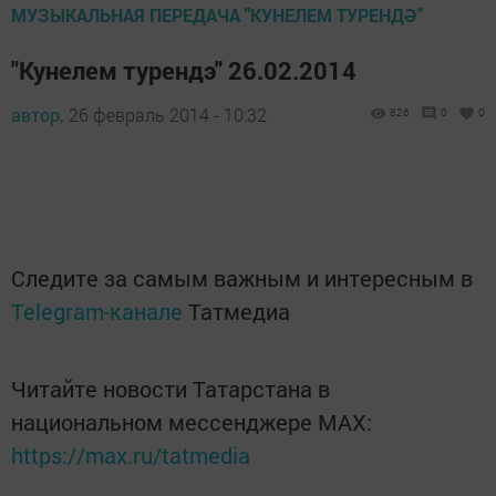
МУЗЫКАЛЬНАЯ ПЕРЕДАЧА "КУНЕЛЕМ ТУРЕНДӘ"
"Кунелем турендэ" 26.02.2014
автор,
26 февраль 2014 - 10:32
826
0
0
Следите за самым важным и интересным в
Telegram-канале
Татмедиа
Читайте новости Татарстана в
национальном мессенджере MАХ:
https://max.ru/tatmedia