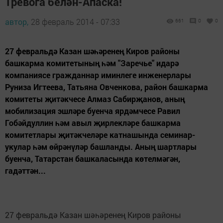
Тревога белән-Апаска!
автор,
28 февраль 2014 - 07:33
661
0
0
27 февральдә Казан шәһәренең Киров районы
башкарма комитетының һәм "Заречье" идарә
компаниясе гражданнар иминлеге инженерлары
Руниза Игтеева, Татьяна Овченкова, район башкарма
комитеты җитәкчесе Алмаз Сабирҗанов, аның
мобилизация эшләре буенча ярдәмчесе Равил
Гобәйдуллин һәм авыл җирлекләре башкарма
комитетлары җитәкчеләре катнашында семинар-
укулар һәм өйрәнүләр башланды. Аның шартлары
буенча, Татарстан башкаласында көтелмәгән,
гадәттән...
27 февральдә Казан шәһәренең Киров районы