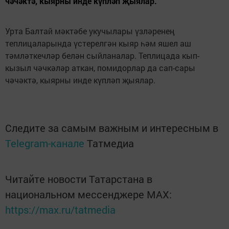
чәчәктә, кыярны инде күпләп җыялар.
Урта Балтай мәктәбе укучылары үзләренең
теплицаларында үстерелгән кыяр һәм яшел аш
тәмләткечләр белән сыйланалар. Теплицада кып-
кызыл чәчкәләр аткан, помидорлар да сап-сары
чәчәктә, кыярны инде күпләп җыялар.
Следите за самым важным и интересным в
Telegram-канале
Татмедиа
Читайте новости Татарстана в
национальном мессенджере MАХ:
https://max.ru/tatmedia