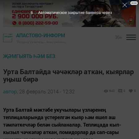
5
Автоматическое закрытие баннера через
АПАСТОВО-ИНФОРМ
16+
"Йолдыз" газетасы - Апас районы
ҖӘМГЫЯТЬ ҺӘМ БЕЗ
Урта Балтайда чәчәкләр аткан, кыярлар
уңыш бирә
автор,
28 февраль 2014 - 12:32
640
0
0
Урта Балтай мәктәбе укучылары үзләренең
теплицаларында үстерелгән кыяр һәм яшел аш
тәмләткечләр белән сыйланалар. Теплицада кып-
кызыл чәчкәләр аткан, помидорлар да сап-сары