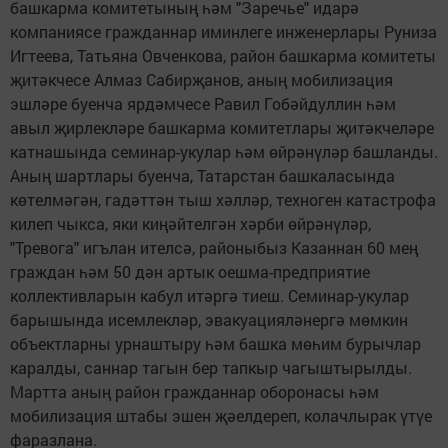
башкарма комитетының һәм "Заречье" идарә
компаниясе гражданнар иминлеге инженерлары Руниза
Игтеева, Татьяна Овченкова, район башкарма комитеты
җитәкчесе Алмаз Сабирҗанов, аның мобилизация
эшләре буенча ярдәмчесе Равил Гобәйдуллин һәм
авыл җирлекләре башкарма комитетлары җитәкчеләре
катнашында семинар-укулар һәм өйрәнүләр башланды.
Аның шартлары буенча, Татарстан башкаласында
көтелмәгән, гадәттән тыш хәлләр, техноген катастрофа
килеп чыкса, яки киңәйтелгән хәрби өйрәнүләр,
"Тревога" игълан ителсә, районыбыз Казаннан 60 мең
граждан һәм 50 дән артык оешма-предприятие
коллективларын кабул итәргә тиеш. Семинар-укулар
барышында исемлекләр, эвакуацияләнергә мөмкин
объектларны урнаштыру һәм башка мөһим бурычлар
каралды, саннар тагын бер тапкыр чагыштырылды.
Мартта аның район гражданнар оборонасы һәм
мобилизация штабы эшен җәелдереп, колачлырак үтүе
фаразлана.