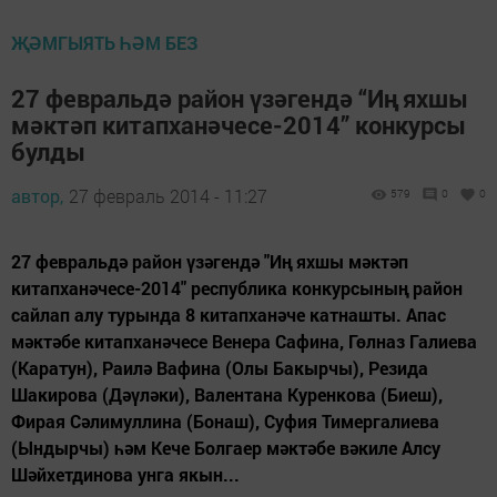
ҖӘМГЫЯТЬ ҺӘМ БЕЗ
27 февральдә район үзәгендә “Иң яхшы
мәктәп китапханәчесе-2014” конкурсы
булды
автор,
27 февраль 2014 - 11:27
579
0
0
27 февральдә район үзәгендә "Иң яхшы мәктәп
китапханәчесе-2014" республика конкурсының район
сайлап алу турында 8 китапханәче катнашты. Апас
мәктәбе китапханәчесе Венера Сафина, Гөлназ Галиева
(Каратун), Раилә Вафина (Олы Бакырчы), Резида
Шакирова (Дәүләки), Валентана Куренкова (Биеш),
Фирая Сәлимуллина (Бонаш), Суфия Тимергалиева
(Ындырчы) һәм Кече Болгаер мәктәбе вәкиле Алсу
Шәйхетдинова унга якын...