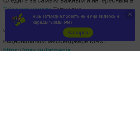
Следите за самым важным и интересным в
Telegram-канале
Татмедиа
Яшь Татмедиа проектының яңа видеосын
карадыгызмы әле?
Читайте новости Татарстана в
Карарга
национальном мессенджере MАХ:
https://max.ru/tatmedia
Перейти на страницу новости