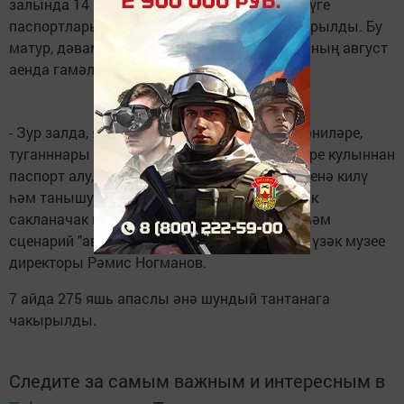
залында 14 яше тулган 22 яшь апаслыга тәүге
паспортлары тантаналы шартларда тапшырылды. Бу
матур, дәвамлы традиция районда узган елның август
аенда гамәлгә керде, монысы - җиденчесе.
- Зур залда, яшьтәшләрең белән бергә, әти-әниләре,
туганннары күз алдында хакимият вәкилләре кулыннан
паспорт алу, район үзәк музеена, район үзәгенә килү
һәм танышу һәр яшүсмернең хәтерендә озак
сакланачак вакыйга ул, - ди бу башлангыч һәм
сценарий "авторы", Апас туган якны өйрәнү үзәк музее
директоры Рәмис Ногманов.
7 айда 275 яшь апаслы әнә шундый тантанага
чакырылды.
Следите за самым важным и интересным в