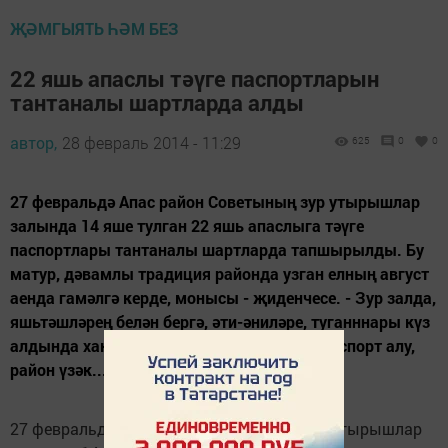
ҖӘМГЫЯТЬ ҺӘМ БЕЗ
22 яшь апаслы тәүге паспортларын
тантаналы шартларда алды
автор,
28 февраль 2014 - 11:29
625
0
0
27 февральдә Апас район Советының зур утырышлар
залында 14 яше тулган 22 яшь апаслыга тәүге
паспортлары тантаналы шартларда тапшырылды. Бу
матур, дәвамлы традиция районда узган елның август
аенда гамәлгә керде, монысы - җиденчесе. - Зур залда,
яшьтәшләрең белән бергә, әти-әниләре, туганннары күз
алдында хакимият вәкилләре кулыннан паспорт алу,
район үзәк...
27 февральдә Апас район Советының зур утырышлар