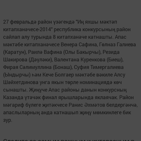
27 февральдә район үзәгендә "Иң яхшы мәктәп
китапханәчесе-2014" республика конкурсының район
сайлап алу турында 8 китапханәче катнашты. Апас
мәктәбе китапханәчесе Венера Сафина, Гөлназ Галиева
(Каратун), Раилә Вафина (Олы Бакырчы), Резида
Шакирова (Дәүләки), Валентана Куренкова (Биеш),
Фирая Сәлимуллина (Бонаш), Суфия Тимергалиева
(Ындырчы) һәм Кече Болгаер мәктәбе вәкиле Алсу
Шәйхетдинова унга якын төрле номинациядә көч
сынашты. Җиңүче Апас районы данын конкурсның
Казанда үтәчәк финал ярышларында яклаячак. Район
мәгариф бүлеге җитәкчесе Ранис Әхмәтов белдергәнчә,
апаслыларның анда катнашып җиңү мөмкинлеге бик
зур.