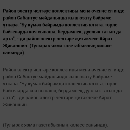
Район электр челтәре коллективы менә өченче ел инде
район Сабантуе мәйданында кыш озату бәйрәме
үткәрә. "Бу күмәк бәйрәмдә коллектив ял итә, төрле
бәйгеләрдә көч сынаша, бердәмлек, дуслык тагын да
арта", - ди район электр челтәре җитәкчесе Айрат
Җиһаншин. (Тулырак язма газетабызның киләсе
санында).
Район электр челтәре коллективы менә өченче ел инде
район Сабантуе мәйданында кыш озату бәйрәме
үткәрә. "Бу күмәк бәйрәмдә коллектив ял итә, төрле
бәйгеләрдә көч сынаша, бердәмлек, дуслык тагын да
арта", - ди район электр челтәре җитәкчесе Айрат
Җиһаншин.
(Тулырак язма газетабызның киләсе санында).