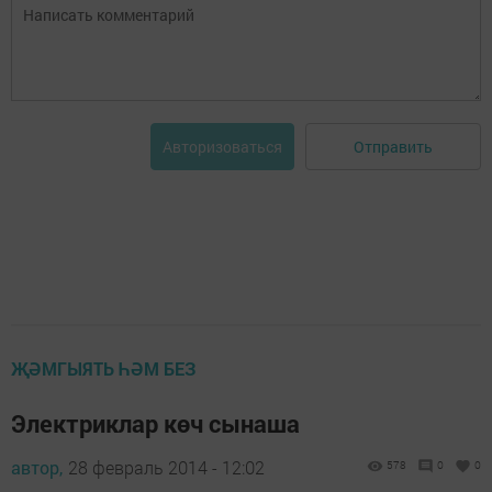
Отправить
Авторизоваться
ҖӘМГЫЯТЬ ҺӘМ БЕЗ
Электриклар көч сынаша
автор,
28 февраль 2014 - 12:02
578
0
0