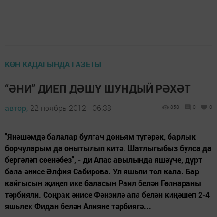
КӨН КАДАГЫНДА ГАЗЕТЫ
“ӘНИ” ДИЕП ДӘШҮ ШУНДЫЙ РӘХӘТ
автор,
22 ноябрь 2012 - 06:38
858
0
0
"Янәшәмдә балалар булгач дөньям түгәрәк, барлык
борчуларым да онытылып китә. Шатлыгыбыз булса да
бергәләп сөенәбез", - ди Апас авылында яшәүче, дүрт
бала әнисе Әлфия Сабирова. Ул яшьли тол кала. Бар
кайгысын җиңеп ике баласын Раил белән Гөлнараны
тәрбияли. Соңрак әнисе Фәнзилә апа белән киңәшеп 2-4
яшьлек Фидан белән Алияне тәрбиягә...