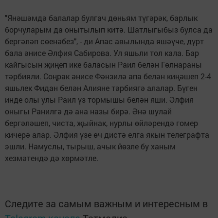
"Янәшәмдә балалар булгач дөньям түгәрәк, барлык
борчуларым да онытылып китә. Шатлыгыбыз булса да
бергәләп сөенәбез", - ди Апас авылында яшәүче, дүрт
бала әнисе Әлфия Сабирова. Ул яшьли тол кала. Бар
кайгысын җиңеп ике баласын Раил белән Гөлнараны
тәрбияли. Соңрак әнисе Фәнзилә апа белән киңәшеп 2-4
яшьлек Фидан белән Алияне тәрбиягә алалар. Бүген
инде олы улы Раил үз тормышы белән яши. Әлфия
оныгы Ранилгә дә ана назы бирә. Әнә шулай
бергәләшеп, чиста, җыйнак, нурлы өйләрендә гомер
кичерә алар. Әлфия үзе өч дистә елга якын телеграфта
эшли. Намуслы, тырыш, ачык йөзле бу ханым
хезмәтендә дә хөрмәтле.
Следите за самым важным и интересным в