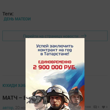
Теги:
ДЕНЬ МАТЕОИ
Перейти на страницу новости
ЮХИДИ ХӘБӘР ИТӘ
МАТЧ – БЕЗНЕҢ ФАЙДАГА!
автор,
20 ноябрь 2012 - 07:32
1008
0
0