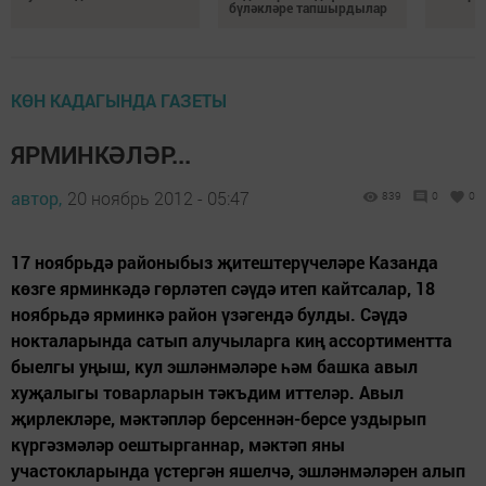
бүләкләре тапшырдылар
КӨН КАДАГЫНДА ГАЗЕТЫ
ЯРМИНКӘЛӘР...
автор,
20 ноябрь 2012 - 05:47
839
0
0
17 ноябрьдә районыбыз җитештерүчеләре Казанда
көзге ярминкәдә гөр­ләтеп сәүдә итеп кайтсалар, 18
ноябрьдә ярминкә район үзәгендә булды. Сәүдә
нокталарында сатып алучыларга киң ассортиментта
быелгы уңыш, кул эшләнмәләре һәм башка авыл
хуҗалыгы товарларын тәкъдим иттеләр. Авыл
җирлекләре, мәк­тәпләр берсеннән-берсе уздырып
күргәз­мәләр оеш­тырганнар, мәк­тәп яны
участокларында үстергән яшелчә, эшлән­мәләрен алып