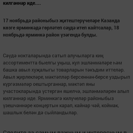
килгәннәр иде....
17 ноябрьд
ә
районыбыз
җ
итештер
ү
чел
ә
ре Казанда
к
ө
зге ярминк
ә
д
ә
г
ө
р­л
ә
теп с
әү
д
ә
итеп кайтсалар, 18
ноябрьд
ә
ярминк
ә
район
ү
з
ә
генд
ә
булды.
Сәүдә нокталарында сатып алучыларга киң
ассортиментта быелгы уңыш, кул эшләнмәләре һәм
башка авыл хуҗалыгы товарларын тәкъдим иттеләр.
Авыл җирлекләре, мәк­тәпләр берсеннән-берсе уздырып
күргәз­мәләр оеш­тырганнар, мәк­тәп яны
участокларында үстергән яшелчә, эшлән­мәләрен алып
килгәннәр иде. Ярминкәгә килүчеләр районыбыз
үзешчәннәре концертын карап, кайнар чәй, коймак,
шашлык бе­лән дә сыйландылар.
Следите за самым важным и интересным в