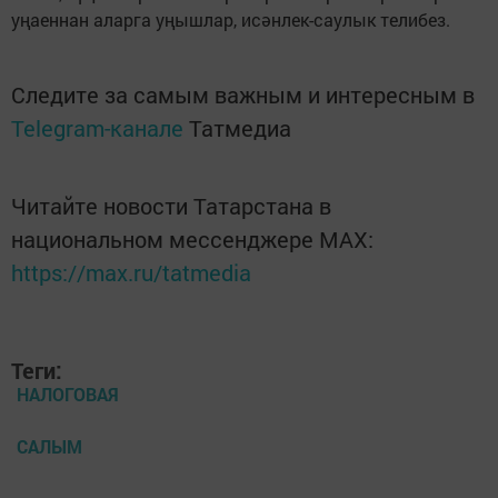
уңаеннан аларга уңышлар, исәнлек-саулык телибез.
Следите за самым важным и интересным в
Telegram-канале
Татмедиа
Читайте новости Татарстана в
национальном мессенджере MАХ:
https://max.ru/tatmedia
Теги:
НАЛОГОВАЯ
САЛЫМ