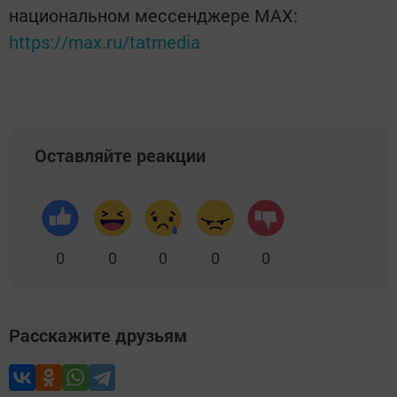
национальном мессенджере MАХ:
https://max.ru/tatmedia
Оставляйте реакции
0
0
0
0
0
Расскажите друзьям