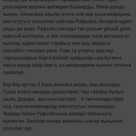
рольләрне җиренә җиткереп башкарды. Менә шунда
кызны Әлмәндәр авылы егете, әле яңа гына медицина
институтын тәмамлап кайткан Рафыйкъ Әскәров күреп
алды да инде. Рафыйк сәхнәдә төп рольне уйный, роле
шактый катлаулы, ә без эпизодларда гына катнашучы
кызлар, күреп-сизеп торабыз, ике яшь йөрәктә
мәхәббәт хисләре уяна. Озак та үтмичә яшьләр
тормышларын бергә бәйләп куйдылар һәм бүгенге
көнгә кадәр алар бергә, үз һөнәрләренә хыя­нәт итмичә
эшлиләр.
Бер-бер артлы 3 бала дөньяга килде, олы кызлары
Гүзәл әтисе һөнәрен үзләштереп, теш табибы булып
эшли, Диләрә - врач-косметолог . Ә төпчекләре Ирек
исә, төзүче-инженерлар институтын тәмамлады.
Фәридә белән Рафыйкъның өйләре гөлбакчага
күмелгән. Билгеле монда зәвыклы шәһәр кызының
роле бик зур.