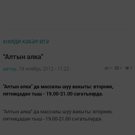
ЮХИДИ ХӘБӘР ИТӘ
“Алтын алка”
автор,
19 ноябрь 2012 - 11:22
0
0
0
"Алтын алка" да массалы шуу вакыты: вторник,
пятницадан тыш - 19.00-21.00 сәгатьләрдә.
"Алтын алка" да массалы шуу вакыты: вторник,
пятницадан тыш - 19.00-21.00 сәгатьләрдә.