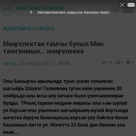
АПАСТОВО-ИНФОРМ
16+
4
Автоматическое закрытие баннера через
"Йолдыз" газетасы - Апас районы
ҖӘМГЫЯТЬ ҺӘМ БЕЗ
Мәңгелектән тамчы булып Мин
тамганмын... мәңгелеккә
автор,
22 ноябрь 2012 - 06:43
709
0
0
Олы Бакырчы авылында туып-үскән танылган
шагыйрь Шәүкәт Галиевнең туган көне уңаеннан 20
ноябрьдә аны искә алу кичәсе быел үзенчәлеклерәк
булды. ТРның тарихи-мәдәни мирасы елы һәм шулай
ук Коръән елы уңаеннан шагыйрьнең музей йортында
мәчеткә йөрүче балаларның коръән уку бәйгесе белән
башланып китте ул. Мәчеттә 23 бала дин белеме ала
икән....