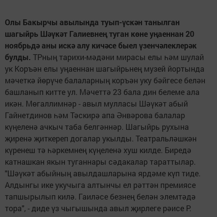
Олы Бакырчы авылында туып-үскән танылган
шагыйрь Шәүкәт Галиевнең туган көне уңаеннан 20
ноябрьдә аны искә алу кичәсе быел үзенчәлеклерәк
булды.
ТРның тарихи-мәдәни мирасы елы һәм шулай
ук Коръән елы уңаеннан шагыйрьнең музей йортында
мәчеткә йөрүче балаларның коръән уку бәйгесе белән
башланып китте ул. Мәчеттә 23 бала дин белеме ала
икән. Мөгаллимнәр - авыл мулласы Шәүкәт абый
Гайнетдинов һәм Тәскирә апа Әнвәрова балалар
күңеленә ачкыч таба белгәннәр. Шагыйрь рухына
җиренә җиткереп догалар укылды. Театральләшкән
күренеш тә һәркемнең күңеленә хуш килде. Биредә
катнашкан якын туганнары сәдакалар тараттылар.
"Шәүкәт абыйның авылдашларына ярдәме күп тиде.
Алдынгы ике укучыга алтынчы ел рәттән премиясе
тапшырылып килә. Гаиләсе безнең белән элемтәдә
тора", - диде үз чыгышында авыл җирлеге рәисе Р.