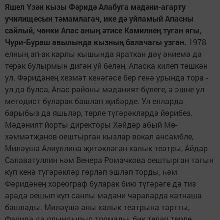
Яшел
Ү
з
ә
н кызы Ф
ә
рид
ә
Алабуга м
ә
д
ә
ни-агарту
училищесын т
ә
мамлагач, ике д
ә
уйламый Апасны
сайлый, ч
ө
нки Апас аны
ң
ә
тисе Камилне
ң
туган ягы,
Чури-Бураш авылында кызны
ң
балачагы узган.
1978
елның ап-ак карлы кышында яраткан дәү әниемә дә
терәк булырмын дигән уй белән, Апаска килеп төшкән
ул. Фәридәнең хезмәт кенәгәсе бер генә урында тора -
ул да булса, Апас районы мәдәният бүлеге, ә эшне ул
методист буларак башлап җи­бәрде. Ул елларда
барыбыз да яшьләр, төрле түгәрәкләрдә йөрибез.
Мәдәният йорты директоры Хәйдәр абый Мө­
хәммәтҗанов оештырган кызлар вокал ансамбле,
Миләүшә Алиуллина җи­тәкләгән халык театры, Айдар
Салаватуллин һәм Венера Ромачкова оештырган тагын
күп кенә түгәрәкләр гөрләп эшләп торды, һәм
Фәридәнең хореограф буларак бию түгәрәге дә тиз
арада оешып күп санлы мәдәни чараларда катнаша
башлады. Миләүшә аны халык театрына тартты,
Фәридә дә ялындырып тормады, бик теләп төрле