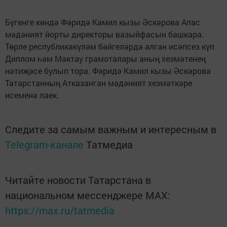
Бүгенге көндә Фәридә Камил кызы Әскәрова Апас
мәдәният йорты директоры вазыйфаcын башкара.
Төрле республикакүләм бәйгеләрдә алган исәпсез күп
Диплом һәм Мактау грамоталары аның хезмәтенең
нәтиҗәсе булып тора. Фәридә Камил кызы Әскәрова
Татарстанның Атказанган мәдәният хез­мәт­кәре
исеменә лаек.
Следите за самым важным и интересным в
Telegram-канале
Татмедиа
Читайте новости Татарстана в
национальном мессенджере MАХ:
https://max.ru/tatmedia