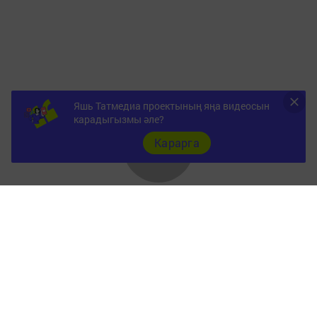
Яшь Татмедиа проектының яңа видеосын
карадыгызмы әле?
Карарга
Документы
Төрле темалар