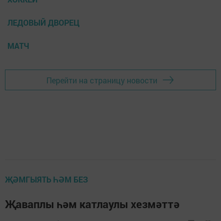
ЛЕДОВЫЙ ДВОРЕЦ
МАТЧ
Перейти на страницу новости
ҖӘМГЫЯТЬ ҺӘМ БЕЗ
Җаваплы һәм катлаулы хезмәттә