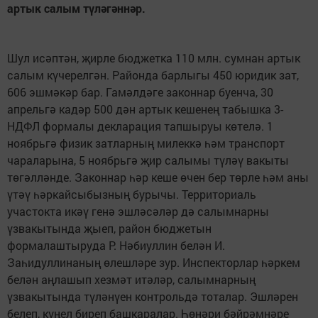
артык салым түләгәннәр.
Шул исәптән, җирле бюджетка 110 млн. сумнан артык
салым күчерелгән. Районда барлыгы 450 юридик зат,
606 эшмәкәр бар. Гамәлдәге законнар буенча, 30
апрельгә кадәр 500 дән артык кешенең табышка 3-
НДФЛ формалы декларация тапшыруы көтелә. 1
ноябрьгә физик затларның милеккә һәм транспорт
чараларына, 5 ноябрьгә җир салымы түләү вакыты
төгәлләнде. Законнар һәр кеше өчен бер төрле һәм аны
үтәү һәркайсыбызның бурычы. Территориаль
участокта икәү генә эшләсәләр дә салымнарны
үзвакытында җыеп, район бюджетын
формалаштыруда Р. Нәбиуллин белән И.
Заһидуллинаның өлешләре зур. Инспекторлар һәркем
белән аңлашып хезмәт итәләр, салымнарның
үзвакытында түләнүен контрольдә тоталар. Эшләрен
белеп, күңел биреп башкаралар. Һөнәри бәйрәмнәре