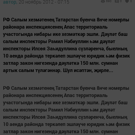
автор,
20 ноябрь 2012 - 07:15
690
0
0
РФ Салым хезмәтенең Татарстан буенча 8нче номерлы
районара инспекциясенең Апас территориаль
участогында нибары ике хезмәткәр эшли. Дәүләт баш
салым инспекторы Рамил Нәбиуллин һәм дәүләт
инспекторы Илсөя Заһидуллина сүзләренчә, быелның
10 аенда районда теркәлеп эшләүче юридик һәм физик
затлар закон нигезендә дәүләткә 150 млн. сумнан
артык салым түләгәннәр. Шул исәптән, җирле...
РФ Салым хезмәтенең Татарстан буенча 8нче номерлы
районара инспекциясенең Апас территориаль
участогында нибары ике хезмәткәр эшли. Дәүләт баш
салым инспекторы Рамил Нәбиуллин һәм дәүләт
инспекторы Илсөя Заһидуллина сүзләренчә, быелның
10 аенда районда теркәлеп эшләүче юридик һәм физик
затлар закон нигезендә дәүләткә 150 млн. сумнан