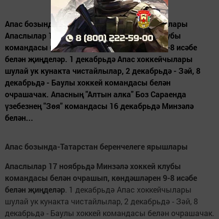
Апас бозында-Татарстан беренчелеге ярышлары
Апаслылар 17 ноябрьдә Минзәлә хоккей клубы
командасы белән очрашып, көндәшләрен 9-8 исә­бе
белән җиңделәр. 1 декабрьдә Апас хоккейчылары
шулай ук кунакта чистайлылар, 2 декабрьдә - Зәй, 8
декабрьдә - Баулы хоккей командасы белән
очрашачак. Апасның "Алтын алка" Боз Сараенда
үзебезнең "Зөя" командасы 16 декабрьдә Минзәлә
белән...
Апас бозында-Татарстан беренчелеге ярышлары
Апаслылар 17
ноябрьд
ә
Минз
ә
л
ә
хоккей клубы
командасы бел
ә
н очрашып, к
ө
нд
ә
шл
ә
рен 9-8 ис
ә
­бе
бел
ә
н
җ
и
ң
дел
ә
р
. 1 декабрьдә Апас хоккейчылары
шулай ук кунакта чистайлылар, 2 декабрьдә - Зәй, 8
декабрьдә - Баулы хоккей командасы белән очрашачак.