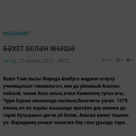
МӘДӘНИЯТ
БӘХЕТ БЕЛӘН ЯНӘШӘ
автор,
22 ноябрь 2012 - 06:32
972
0
0
Яшел Үзән кызы Фәридә Алабуга мәдәни-агарту
училищесын тәмамлагач, ике дә уйламый Апасны
сайлый, чөнки Апас аның әтисе Камилнең туган ягы,
Чури-Бураш авылында кызның балачагы узган. 1978
елның ап-ак карлы кышында яраткан дәү әниемә дә
терәк булырмын дигән уй белән, Апаска килеп төшкән
ул. Фәридәнең хезмәт кенәгәсе бер генә урында тора...