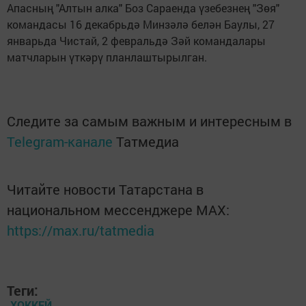
Апасның "Алтын алка" Боз Сараенда үзебезнең "Зөя"
командасы 16 декабрьдә Минзәлә белән Баулы, 27
январьда Чистай, 2 февральдә Зәй командалары
матчларын үткәрү планлаштырылган.
Следите за самым важным и интересным в
Telegram-канале
Татмедиа
Читайте новости Татарстана в
национальном мессенджере MАХ:
https://max.ru/tatmedia
Теги:
ХОККЕЙ