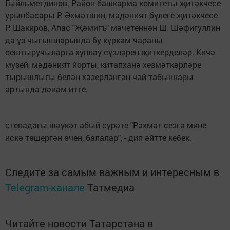
Гыйльметдинов. Район башкарма комитеты җи­тәкчесе
урынбасары Р. Әхмәтшин, мә­дәният бүлеге җитәкчесе
Р. Шакиров, Апас "Җәмигъ" мәчетеннән Ш. Шәфигуллин
да үз чыгышларында бу күркәм чараны
оештыручыларга хуплау сүзләрен җиткерделәр. Кичә
музей, мә­дәният йорты, китапханә хезмәткәрләре
тырышлыгы белән хәзерләнгән чәй табыннары
артында дә­вам итте.
стенадагы шәүкәт абый сүрәте "Рәхмәт сезгә мине
искә төшергән өчен, балалар", - дип әйтте кебек.
Следите за самым важным и интересным в
Telegram-канале
Татмедиа
Читайте новости Татарстана в