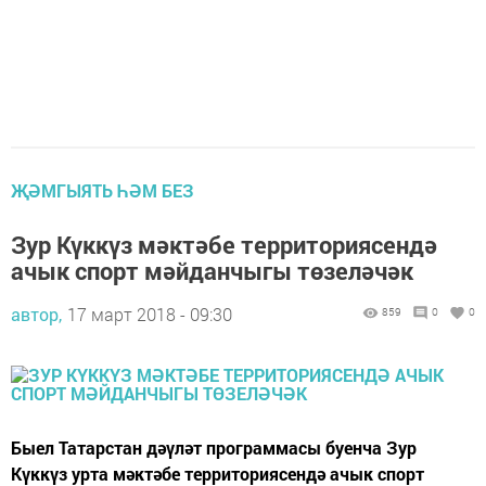
ҖӘМГЫЯТЬ ҺӘМ БЕЗ
Зур Күккүз мәктәбе территориясендә
ачык спорт мәйданчыгы төзеләчәк
автор,
17 март 2018 - 09:30
859
0
0
Быел Татарстан дәүләт программасы буенча Зур
Күккүз урта мәктәбе территориясендә ачык спорт