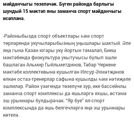
мәйданчыгы төзеләчәк. Бүген районда барлыгы
шундый 15 мәктәп яны заманча спорт мәйданчыгы
исәпләнә.
-Районыбызда спорт объектлары һәм спорт
төрләрендә укучыларыбызның уңышлары шактый. Әле
яңа гына Казан югары уку йортын тәмалап, Биеш
мәктәбендә физкультура укытучысы булып эшли
башлаган Альмир Гыйльметдинов, Табар Черкене
мәктәбе коллективына кушылган Илсур Әхмәтҗанов
өлкән остаз-тренерлар сафына кушылды һәм нәтиҗәле
эшлиләр. Район үзәгендә төзелүче зур, ике бассейнлы
заманча спорт комплексы да яшьләргә яхшы, өстәмә
эш урыннары булдырачак. “Яр буе” ял-спорт
комплексында да яшь белгечләргә яңа эш урыннары
көтелә.