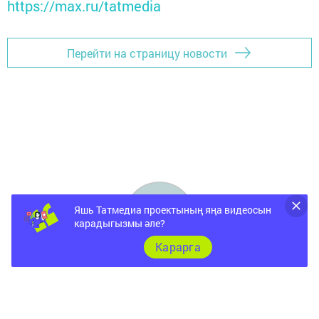
https://max.ru/tatmedia
Перейти на страницу новости
Яшь Татмедиа проектының яңа видеосын
карадыгызмы әле?
Карарга