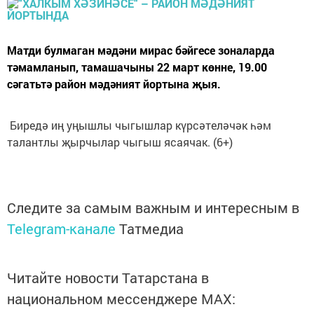
Матди булмаган мәдәни мирас бәйгесе зоналарда
тәмамланып, тамашачыны 22 март көнне, 19.00
сәгатьтә район мәдәният йортына җыя.
Биредә иң уңышлы чыгышлар күрсәтеләчәк һәм
талантлы җырчылар чыгыш ясаячак. (6+)
Следите за самым важным и интересным в
Telegram-канале
Татмедиа
Читайте новости Татарстана в
национальном мессенджере MАХ: