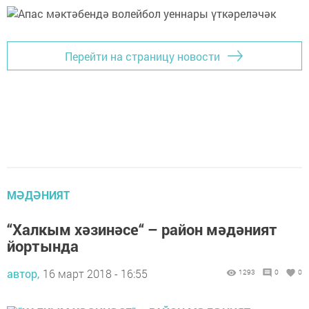
Перейти на страницу новости
МӘДӘНИЯТ
“Халкым хәзинәсе“ – район мәдәният
йортында
автор,
16 март 2018 - 16:55
1293
0
0