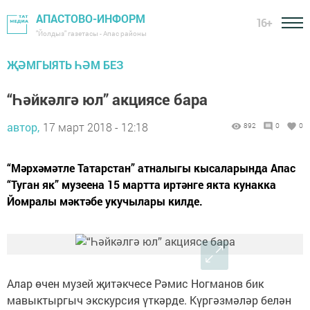
АПАСТОВО-ИНФОРМ
16+
"Йолдыз" газетасы - Апас районы
ҖӘМГЫЯТЬ ҺӘМ БЕЗ
“Һәйкәлгә юл” акциясе бара
автор,
17 март 2018 - 12:18
892
0
0
“Мәрхәмәтле Татарстан” атналыгы кысаларында Апас
“Туган як” музеена 15 мартта иртәнге якта кунакка
Йомралы мәктәбе укучылары килде.
Алар өчен музей җитәкчесе Рәмис Ногманов бик
мавыктыргыч экскурсия үткәрде. Күргәзмәләр белән