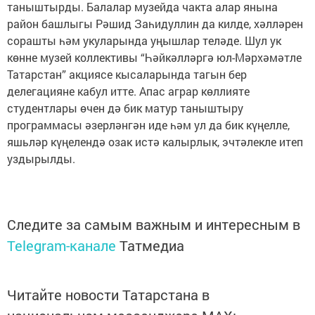
таныштырды. Балалар музейда чакта алар янына
район башлыгы Рәшид Заһидуллин да килде, хәлләрен
сорашты һәм укуларында уңышлар теләде. Шул ук
көнне музей коллективы “Һәйкәлләргә юл-Мәрхәмәтле
Татарстан” акциясе кысаларында тагын бер
делегацияне кабул итте. Апас аграр көллияте
студентлары өчен дә бик матур таныштыру
программасы әзерләнгән иде һәм ул да бик күңелле,
яшьләр күңелендә озак истә калырлык, эчтәлекле итеп
уздырылды.
Следите за самым важным и интересным в
Telegram-канале
Татмедиа
Читайте новости Татарстана в