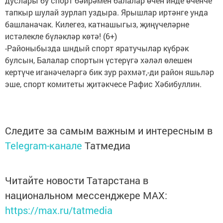
дуслары бу спорт бәйрәмен балалар өчен инде өченче
тапкыр шулай зурлап уздыра. Ярышлар иртәнге унда
башланачак. Килегез, катнашыгыз, җиңүчеләрне
истәлекле бүләкләр көтә! (6+)
-Районыбызда шндый спорт яратучылар күбрәк
булсын, Балалар спортын үстерүгә хәләл өлешен
кертүче иганәчеләргә бик зур рәхмәт,-ди район яшьләр
эше, спорт комитеты җитәкчесе Рафис Хәбибуллин.
Следите за самым важным и интересным в
Telegram-канале
Татмедиа
Читайте новости Татарстана в
национальном мессенджере MАХ:
https://max.ru/tatmedia