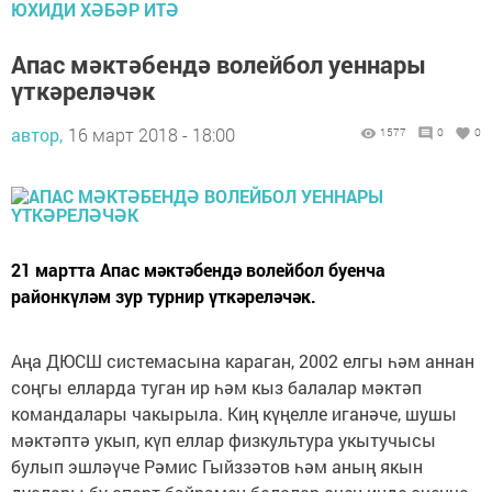
ЮХИДИ ХӘБӘР ИТӘ
Апас мәктәбендә волейбол уеннары
үткәреләчәк
автор,
16 март 2018 - 18:00
1577
0
0
21 мартта Апас мәктәбендә волейбол буенча
районкүләм зур турнир үткәреләчәк.
Аңа ДЮСШ системасына караган, 2002 елгы һәм аннан
соңгы елларда туган ир һәм кыз балалар мәктәп
командалары чакырыла. Киң күңелле иганәче, шушы
мәктәптә укып, күп еллар физкультура укытучысы
булып эшләүче Рәмис Гыйззәтов һәм аның якын