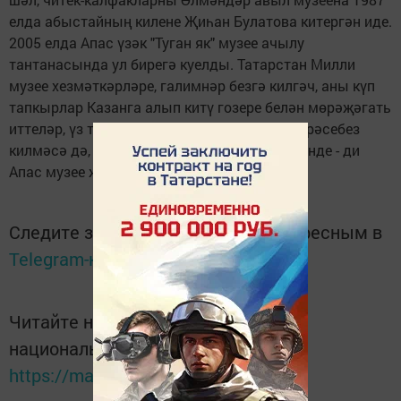
елда абыстайның килене Җиһан Булатова китергән иде.
2005 елда Апас үзәк "Туган як" музее ачылу
тантанасында ул бирегә куелды. Татарстан Милли
музее хезмәткәрләре, галимнәр безгә килгәч, аны күп
тапкырлар Казанга алып китү гозере белән мөрәҗәгать
иттеләр, үз тарихы ядкәребезне читкә җибәрәсебез
килмәсә дә, монысында каршы килмәдек инде - ди
Апас музее җитәкчесе Рәмис Ногманов.
Следите за самым важным и интересным в
Telegram-канале
Татмедиа
Читайте новости Татарстана в
национальном мессенджере MАХ:
https://max.ru/tatmedia