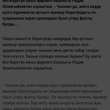
без Каратун авыл җирлеге башлыгы Радик
Исмәгыйлевтан сораштык. - Чыннан да, әлегә кадәр
күзгә күренмәгән ерткыч җанвар Каратундагы өч
хуҗалыкка кереп куяннарын буып үтерү факты
булды....
Соңгы вакытта Каратунда ниндидер бер ерткыч
җанвар хуҗалыкларга кереп, куяннарын, каз-
үрдәкләрен үтереп чыккан икән дигән хәбәр телдән-
телгә күчте. Халык сүзендә хаклык бармы? Бу хакта
без Каратун авыл җирлеге башлыгы Радик
Исмәгыйлевтан сораштык.
- Чыннан да, әлегә кадәр күзгә күренмәгән ерткыч
җанвар Каратундагы өч хуҗалыкка кереп куяннарын
буып үтерү факты булды. Оя янында өч тояклы җанвар
эзләре калган. Бер метр чамасындагы билгесез җан
ояны аяклары белән ачып кергән дигән фараз бар.