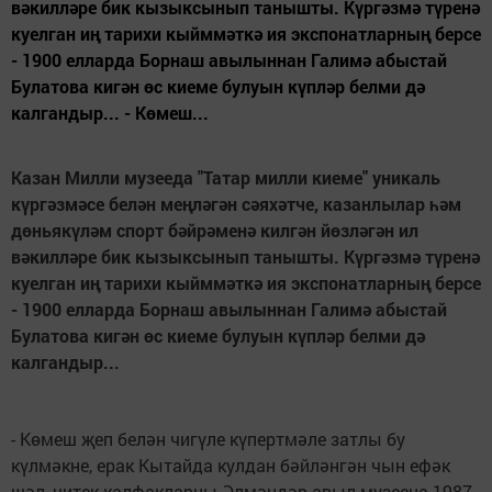
вәкилләре бик кызыксынып танышты. Күргәзмә түренә
куелган иң тарихи кыйммәткә ия экспонатларның берсе
- 1900 елларда Борнаш авылыннан Галимә абыстай
Булатова кигән өс киеме булуын күпләр белми дә
калгандыр... - Көмеш...
Казан Милли музееда "Татар милли киеме" уникаль
күргәзмәсе белән меңләгән сәяхәтче, казанлылар һәм
дөньякүләм спорт бәйрәменә килгән йөзләгән ил
вәкилләре бик кызыксынып танышты. Күргәзмә түренә
куелган иң тарихи кыйммәткә ия экспонатларның берсе
- 1900 елларда Борнаш авылыннан Галимә абыстай
Булатова кигән өс киеме булуын күпләр белми дә
калгандыр...
- Көмеш җеп белән чигүле күпертмәле затлы бу
күлмәкне, ерак Кытайда кулдан бәйләнгән чын ефәк
шәл, читек-калфакларны Әлмәндәр авыл музеена 1987