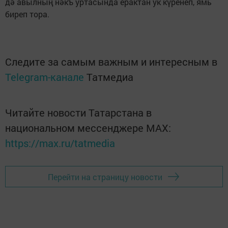
дә авылның нәкъ уртасында ерактан ук күренеп, ямь
биреп тора.
Следите за самым важным и интересным в
Telegram-канале
Татмедиа
Читайте новости Татарстана в
национальном мессенджере MАХ:
https://max.ru/tatmedia
Перейти на страницу новости