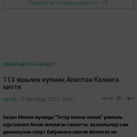
Перейти на страницу новости
ҖӘМГЫЯТЬ ҺӘМ БЕЗ
113 яшьлек күлмәк Апастан Казанга
китте
автор,
19 сентябрь 2013 - 04:51
536
0
0
Казан Милли музееда "Татар милли киеме" уникаль
күргәзмәсе белән меңләгән сәяхәтче, казанлылар һәм
дөньякүләм спорт бәйрәменә килгән йөзләгән ил