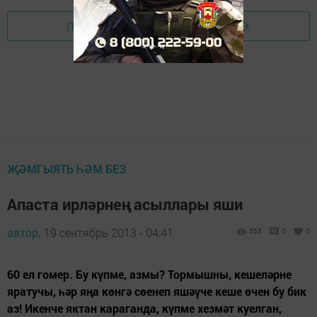
Перейти на страницу новости
ҖӘМГЫЯТЬ ҺӘМ БЕЗ
Апаста ирләрнең асыллары яши
автор,
19 сентябрь 2013 - 04:41
555
0
0
60 ел гомер. Бу күпме, азмы? Тормышны, кешеләрне
яратучы, һәр яңа көнгә сөенеп яшәүче кеше өчен бу бик
аз! Икенче яктан караганда, күпме хезмәт куелган,