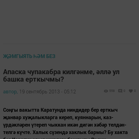
ҖӘМГЫЯТЬ ҺӘМ БЕЗ
Апаска чупакабра килгәнме, әллә ул
башка ерткычмы?
автор,
19 сентябрь 2013 - 05:12
558
0
0
Соңгы вакытта Каратунда ниндидер бер ерткыч
җанвар хуҗалыкларга кереп, куяннарын, каз-
үрдәкләрен үтереп чыккан икән дигән хәбәр телдән-
телгә күчте. Халык сүзендә хаклык бармы? Бу хакта