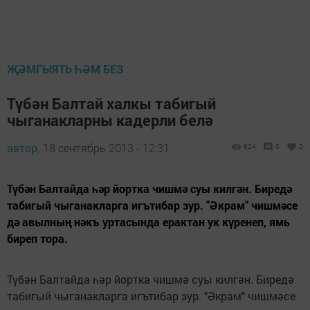
ҖӘМГЫЯТЬ ҺӘМ БЕЗ
Түбән Балтай халкы табигый
чыганакларны кадерли белә
автор,
18 сентябрь 2013 - 12:31
624
0
0
Түбән Балтайда һәр йортка чишмә суы килгән. Биредә
табигый чыганакларга игътибар зур. "Әкрам" чишмәсе
дә авылның нәкъ уртасында ерактан ук күренеп, ямь
биреп тора.
Түбән Балтайда һәр йортка чишмә суы килгән. Биредә
табигый чыганакларга игътибар зур. "Әкрам" чишмәсе