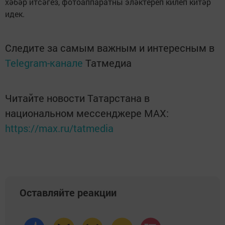
хәбәр итсәгез, фотоаппаратны эләктереп килеп китәр
идек.
Следите за самым важным и интересным в
Telegram-канале
Татмедиа
Читайте новости Татарстана в
национальном мессенджере MАХ:
https://max.ru/tatmedia
Оставляйте реакции