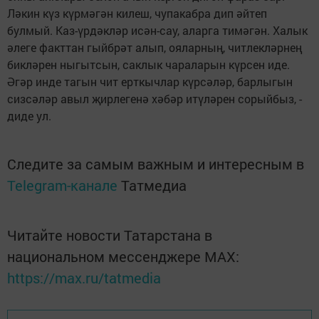
Ләкин күз күрмәгән килеш, чупакабра дип әйтеп
булмый. Каз-үрдәкләр исән-сау, аларга тимәгән. Халык
әлеге факттан гыйбрәт алып, ояларның, читлекләрнең
бикләрен ныгытсын, саклык чараларын күрсен иде.
Әгәр инде тагын чит ерткычлар күрсәләр, барлыгын
сизсәләр авыл җирлегенә хәбәр итүләрен сорыйбыз, -
диде ул.
Следите за самым важным и интересным в
Telegram-канале
Татмедиа
Читайте новости Татарстана в
национальном мессенджере MАХ:
https://max.ru/tatmedia