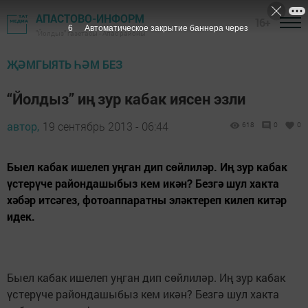
АПАСТОВО-ИНФОРМ
16+
5
Автоматическое закрытие баннера через
"Йолдыз" газетасы - Апас районы
ҖӘМГЫЯТЬ ҺӘМ БЕЗ
“Йолдыз” иң зур кабак иясен эзли
автор,
19 сентябрь 2013 - 06:44
618
0
0
Быел кабак ишелеп уңган дип сөйлиләр. Иң зур кабак
үстерүче райондашыбыз кем икән? Безгә шул хакта
хәбәр итсәгез, фотоаппаратны эләктереп килеп китәр
идек.
Быел кабак ишелеп уңган дип сөйлиләр. Иң зур кабак
үстерүче райондашыбыз кем икән? Безгә шул хакта