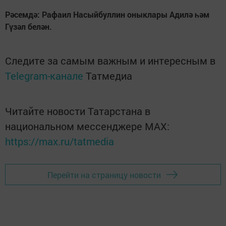
Рәсемдә: Рафаил Насыйбуллин оныклары Адилә һәм
Гүзәл белән.
Следите за самым важным и интересным в
Telegram-канале
Татмедиа
Читайте новости Татарстана в
национальном мессенджере MАХ:
https://max.ru/tatmedia
Перейти на страницу новости