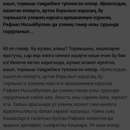
акыл, тормыш тәҗрибәсе тупланган еллар. Ирексездән,
яшәлгән елларга, артка борылып карасаң, бу
тормышта үзеңнең нәрсәгә ирешкәнеңне күрәсең.
Рафаил Насыйбуллин да үзенең гомер юлы турында
горурланып...
60 ел гомер. Бу күпме, азмы? Тормышны, кешеләрне
яратучы, һәр яңа көнгә сөенеп яшәүче кеше өчен бу бик
аз! Икенче яктан караганда, күпме хезмәт куелган,
акыл, тормыш тәҗрибәсе тупланган еллар.
Ирексездән,
яшәлгән елларга, артка борылып карасаң, бу
тормышта үзеңнең нәрсәгә ирешкәнеңне күрәсең.
Рафаил Насыйбуллин да үзенең гомер юлы турында
горурланып сөйли ала. Апаста аны һәркем белә, хөрмәт
итә. Халык арасында ул үзенең хезмәт сөючәнлеге,
җавапчыллыгы белән хөрмәт казанды. Үзенә һәм
башкаларга таләпчән булган Рафаил хезмәтен дә
җиренә җиткереп, сыйфатлы башкара. Ул озак еллар