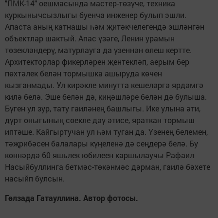
"ПМК-14" оешмасында мастер-төзүче, техника
куркынычсызлыгы буенча инженер булып эшли.
Апаста аның катнашы һәм җитәкчелегендә эшләнгән
объектлар шактый. Апас үзәге, Ленин урамын
төзекләндерү, матурлауга да үзеннән өлеш кертте.
Архитекторлар фикерләрен җентекләп, аерым бер
пөхтәлек белән тормышка ашыруда көчен
кызганмады. Ул кирәкле минутта кешеләргә ярдәмгә
килә белә. Эше белән дә, киңәшләре белән дә булыша.
Бүген ул зур, тату гаиләнең башлыгы. Ике улына әти,
дүрт оныгының сөекле дәү әтисе, яраткан тормыш
иптәше. Кайгыртучан ул һәм туган да. Үзенең белемен,
тәҗрибәсен балалары күңеленә дә сеңдерә белә. Бу
көннәрдә 60 яшьлек юбилеен каршылаучы Рафаил
Насыйбуллинга бетмәс-төкәнмәс дәрман, гаилә бәхете
насыйп булсын.
Гөлзада Гатауллина. Автор фотосы.