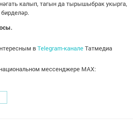
нәгать калып, тагын да тырышыбрак укырга,
 бирделәр.
тосы.
интересным в
Telegram-канале
Татмедиа
в национальном мессенджере MАХ: