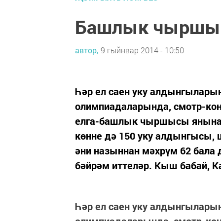
Башлык чыршы
автор,
9 гыйнвар 2014 - 10:50
Һәр ел саен уку алдынгылары
олимпиадаларында, смотр-ко
елга-башлык чыршысы янына ч
көнне дә 150 уку алдынгысы, 
әни назыннан мәхрүм 62 бала
бәйрәм иттеләр. Кыш бабай, Ка
Һәр ел саен уку алдынгылары