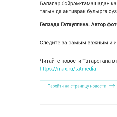
Балалар бәйрәм-тамашадан ка
тагын да активрак булырга сүз
Гөлзада Гатауллина. Автор фо
Следите за самым важным и 
Читайте новости Татарстана 
https://max.ru/tatmedia
Перейти на страницу новости