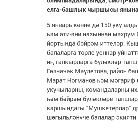
олимпиадаларында, смотр-ко
елга-башлык чыршысы янына 
5 январь көнне дә 150 уку ал
һәм әти-әни назыннан мәхрүм 
йортында бәйрәм иттеләр. Кыш
балаларга төрле уеннар уйнат
иң тапкырларга бүләкләр тап
Гөлчәчәк Мәүлетова, район б
Марат Ногманов һәм мәгариф 
укучыларны, командаларны их
һәм бәйрәм бүләкләре тапшырд
каршындагы "Мушкетерлар" др
шөгыльләнүче балалар әкияти