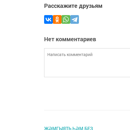
Расскажите друзьям
Нет комментариев
ҖӘМГЫЯТЬ ҺӘМ БЕЗ