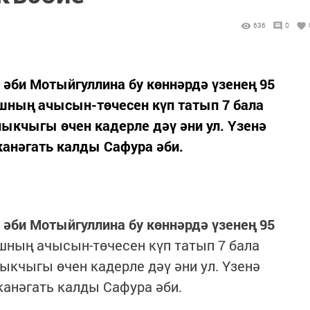
636
0
әби Мотыйгуллина бу көннәрдә үзенең 95
ның ачысын-төчесен күп татып 7 бала
оныкчыгы өчен кадерле дәү әни ул. Үзенә
канәгать калды Сафура әби.
әби Мотыйгуллина бу көннәрдә үзенең 95
ның ачысын-төчесен күп татып 7 бала
оныкчыгы өчен кадерле дәү әни ул. Үзенә
канәгать калды Сафура әби.