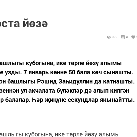
ста йөзә
939
0
башлыгы кубогына, ике төрле йөзү алымы
ге узды. 7 январь көнне 50 бала көч сынашты.
йон башлыгы Рәшид Заһидуллин да катнашты.
ннән ул акчалата бүләкләр дә алып килгән
р балалар. Һәр җиңүне секундлар якынайтты.
ашлыгы кубогына, ике төрле йөзү алымы