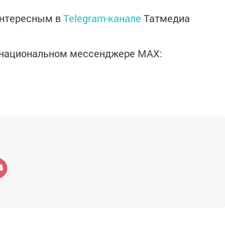
интересным в
Telegram-канале
Татмедиа
в национальном мессенджере MАХ: