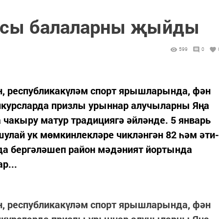
сы балаларны җыйды
599
0
н, республикакүләм спорт ярышларында, фән
нкурсларда призлы урыннар алучыларны Яңа
акыру матур традициягә әйләнде. 5 январь
шулай ук мөмкинлекләре чикләнгән 82 һәм әти-
 да бергәләшеп район мәдәният йортында
р...
н, республикакүләм спорт ярышларында, фән