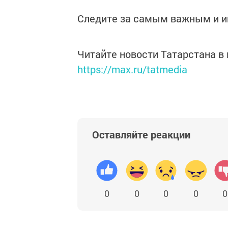
Следите за самым важным и 
Читайте новости Татарстана 
https://max.ru/tatmedia
Оставляйте реакции
0
0
0
0
0