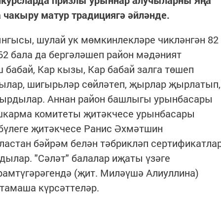
нкурсларда призлы урыннар алучыларны Яңа
чакыру матур традициягә әйләнде.
дынгысы, шулай ук мөмкинлекләре чикләнгән 82
62 бала да бергәләшеп район мәдәният
 бабай, Кар кызы, Кар бабай залга төшеп
тылар, шигырьләр сөйләтеп, җырлар җырлатып,
шырдылар. Аннан район башлыгы урынбасары
ашкарма комитеты җитәкчесе урынбасары
бүлеге җитәкчесе Ранис Әхмәтшин
ластан бәйрәм белән тәбрикләп сертификатла
ылар. "Сәләт" балалар иҗаты үзәге
амтүгәрәгендә (җит. Миләүшә Алиуллина)
 тамаша күрсәттеләр.