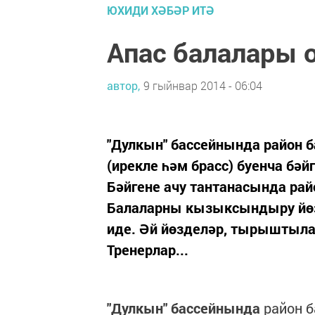
ЮХИДИ ХӘБӘР ИТӘ
Апас балалары о
автор,
9 гыйнвар 2014 - 06:04
"Дулкын" бассейнында район 
(ирекле һәм брасс) буенча бәй
Бәйгене ачу тантанасында ра
Балаларны кызыксындыру йөзе
иде. Әй йөзделәр, тырыштыла
Тренерлар...
"Дулкын" бассейнында
район б