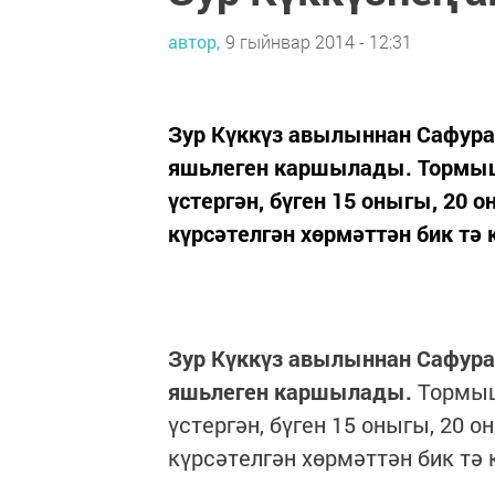
автор,
9 гыйнвар 2014 - 12:31
Зур Күккүз авылыннан Сафура 
яшьлеген каршылады. Тормыш
үстергән, бүген 15 оныгы, 20 
күрсәтелгән хөрмәттән бик тә 
Зур Күккүз авылыннан Сафура 
яшьлеген каршылады.
Тормыш
үстергән, бүген 15 оныгы, 20 
күрсәтелгән хөрмәттән бик тә 