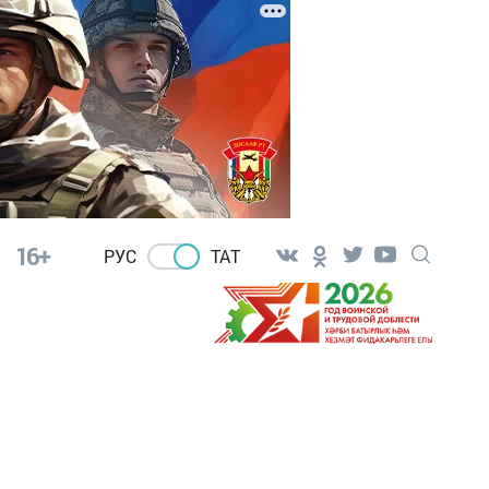
16+
РУС
ТАТ