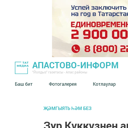
АПАСТОВО-ИНФОРМ
"Йолдыз" газетасы - Апас районы
Баш бит
Фотогалерея
Котлаулар
ҖӘМГЫЯТЬ ҺӘМ БЕЗ
Зур Күккүзнең 