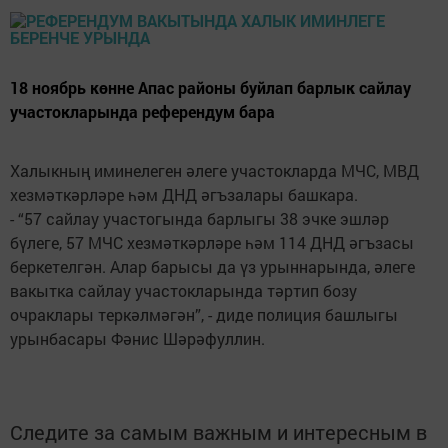
18 ноябрь көнне Апас районы буйлап барлык сайлау
участокларында референдум бара
Халыкның иминелеген әлеге участокларда МЧС, МВД
хезмәткәрләре һәм ДНД әгъзалары башкара.
- “57 сайлау участогында барлыгы 38 эчке эшләр
бүлеге, 57 МЧС хезмәткәрләре һәм 114 ДНД әгъзасы
беркетелгән. Алар барысы да үз урыннарында, әлеге
вакытка сайлау участокларында тәртип бозу
очраклары теркәлмәгән”, - диде полиция башлыгы
урынбасары Фәнис Шәрәфуллин.
Следите за самым важным и интересным в