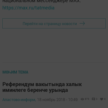
национальном мессенджере MАХ:
https://max.ru/tatmedia
Перейти на страницу новости
МӨҺИМ ТЕМА
Референдум вакытында халык
иминлеге беренче урында
Апастово-информ,
18 ноябрь 2018 - 10:49
875
0
0