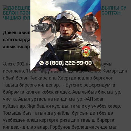
Дәвеш авылында сайлау участогы ачылган
сәгатьләрдә үк абый-апалар тавыш бирергә
ашыктылар
Әлеге 902 нче сайлау участогында 282 сайлаучы
исәпләнә, 16сы Чирү авылында яшәүчеләр. Кәмәртдин
абый белән Тәскирә апа Хәертдиновлар бергәләп
тавыш бирергә килделәр. – Бүгенге референдумга
бәйрәмгә килгән кебек килдек. Авылыбыз бик матур,
чиста. Авыл уртасына нинди матур ФАП ясап
куйдылар. Яңа башня куелды, тәмле су эчәбез хәзер.
Томышыбыз тагын да уңайлы булсын дип без дә
үзебездән өлеш кертергә риза дип тавыш бирергә
килдек, - диләр алар. Горбунов берләшмәсендә мал