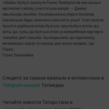
табибы булып эшләүче Ранис Бикбулатов ике кызын
җитәкләп сайлау участогына килде. – Дәвеш
авылында яшибез. Кызларымның берсе балалар
бакчасына йөри, икенчесе мәктәптә укый. Үсеп килүче
буынга уңайлылыклар булсын, авылыбыз юллы да,
якты да, сулы да булсын өчен үз өлешебезне кертергә
тиешбез дип саныйм. Кызларымны да күрсеннәр,
кечкенәдән аңлап үссеннәр дип алып килдем, -ди
Ранис.
Гүзәл Хилавиева
Следите за самым важным и интересным в
Telegram-канале
Татмедиа
Читайте новости Татарстана в