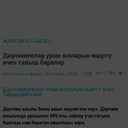
ҖӘМГЫЯТЬ ҺӘМ БЕЗ
Дәүләкилеләр урам юлларын яңарту
өчен тавыш бирәләр
Апастово-информ,
18 ноябрь 2018 - 12:08
817
0
0
Дәүләки авылы Биеш авыл җирлегенә керә. Дәүләки
авылында урнашкан 889 нчы сайлау участогына
Кылчык һәм Каратун авыллары керә.