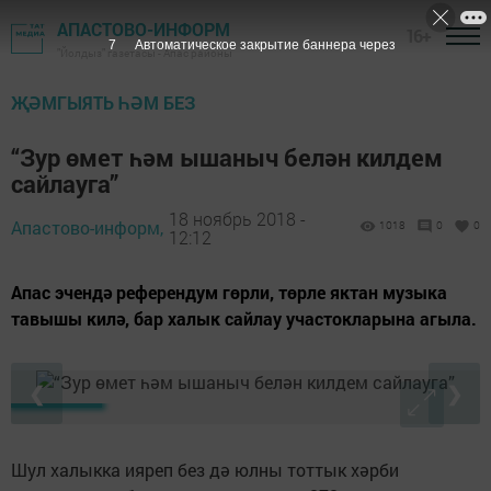
АПАСТОВО-ИНФОРМ
16+
6
Автоматическое закрытие баннера через
"Йолдыз" газетасы - Апас районы
ҖӘМГЫЯТЬ ҺӘМ БЕЗ
“Зур өмет һәм ышаныч белән килдем
сайлауга”
18 ноябрь 2018 -
Апастово-информ,
1018
0
0
12:12
Апас эчендә референдум гөрли, төрле яктан музыка
тавышы килә, бар халык сайлау участокларына агыла.
❮
❯
Шул халыкка ияреп без дә юлны тоттык хәрби