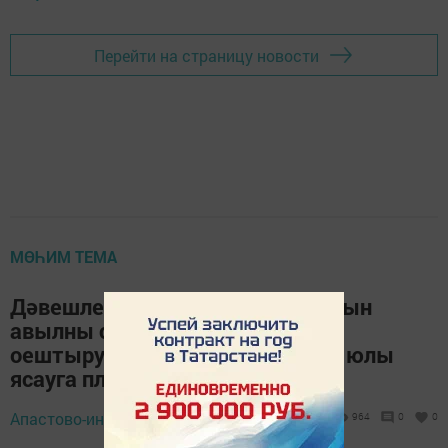
Перейти на страницу новости
МӨҺИМ ТЕМА
Дәвешлеләр үзара салым акчасын
авылны су белән тәэмин итүне
оештыруга, шул исәптән чишмә юлы
ясауга планлаштыралар
Апастово-информ,
18 ноябрь 2018 - 12:01
964
0
0