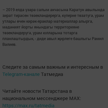
– 2019 елда үзара салым акчасына Каратун авылында
зират тирәсен төзекләндерергә, күперне төзәтүгә, урам
утлары өчен кирәк-яраклар материаллар алырга,
мәдәният йорты янындагы территорияне
төзекләндерүгә, урам юлларына тотарга
планлаштырдык, - диде авыл җирлеге башлыгы Рамил
Вәлиев.
Следите за самым важным и интересным в
Telegram-канале
Татмедиа
Читайте новости Татарстана в
национальном мессенджере MАХ:
https://max.ru/tatmedia