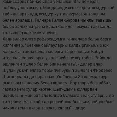
комиссариат бинасында урнашкан 878 номерлы
сайлау участогына. Монда инде кеше гөрли: кемдер чәй
табыны артында, кемдер күптән күрмәгән танышы
белән аралаша. Гөлнара Галиәкбәрова чыңлы тавышы
белән халыкны үзенә караткан иде. Гомумән әйткәндә
халыкның кәефе күтәренке.
Хадиевлар әлеге референдумга гаиләләре белән бергә
килгәннәр. “Безнең сайлауларны калдырганыбыз юк,
һәрвакыт гаилә белән килергә тырышабыз. Кабул
ителәчәк сорауларга үз өлешебезне кертәбез. Районда
эшләнгән эшләр белән бик канәгать”, - диләр алар.
Шулай ук күп еллар тәрбияче булып эшләгән Фирдәвес
Шигапованы да очраттык. Ул: “шушы 86 яшемдә зур
өмет һәм ышаныч белән килдем. Йортларыбыз әйбәт,
газлар һәм сулар кергән, шып-шыма юллардан
йөрибез. Ә мин бит әле юллар булмаган вакытларны да
хәтерлим. Алга таба да республикабыз һәм районыбыз
чәчәк атсын дигән теләктә калам”, - диде.