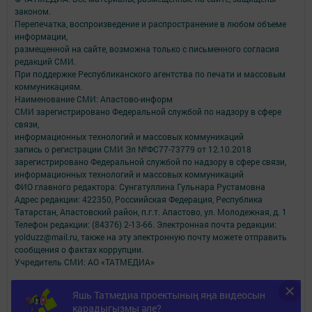
законом.
Перепечатка, воспроизведение и распространение в любом объеме
информации,
размещенной на сайте, возможна только с письменного согласия
редакций СМИ.
При поддержке Республиканского агентства по печати и массовым
коммуникациям.
Наименование СМИ: Апастово-информ
СМИ зарегистрировано Федеральной службой по надзору в сфере
связи,
информационных технологий и массовых коммуникаций
запись о регистрации СМИ Эл №ФС77-73779 от 12.10.2018
зарегистрировано Федеральной службой по надзору в сфере связи,
информационных технологий и массовых коммуникаций
ФИО главного редактора: Сунгатуллина Гульнара Рустамовна
Адрес редакции: 422350, Россиийская Федерация, Республика
Татарстан, Апастовский район, п.г.т. Апастово, ул. Молодежная, д. 1
Телефон редакции: (84376) 2-13-66. Электронная почта редакции:
yolduzz@mail.ru, также на эту электронную почту можете отправить
сообщения о фактах коррупции.
Учредитель СМИ: АО «ТАТМЕДИА»
Антикоррупционная политика
Яшь Татмедиа проектының яңа видеосын
АО «ТАТМЕДИА» использует «cookie»
для персонализации сервисов и
карадыгызмы әле?