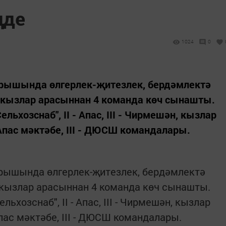
ңде
1024
0
 ярышында өлгерлек-җитезлек, бердәмлектә
, кызлар арасыннан 4 команда көч сынашты.
льхозснаб", II - Апас, III - Чирмешән, кызлар
- Апас мәктәбе, III - ДЮСШ командалары.
ярышында өлгерлек-җитезлек, бердәмлектә
 кызлар арасыннан 4 команда көч сынашты.
льхозснаб", II - Апас, III - Чирмешән, кызлар
 Апас мәктәбе, III - ДЮСШ командалары.