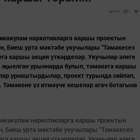
694
0
ликакүләм наркотикларга каршы проектын
, Биеш урта мәктәбе укучылары "Тәмәкесез
егә каршы акция үткәрделәр. Укучылар әлеге
 җыелган урыннарда булып, тәмәкегә каршы
лар урнаштырдылар, проект турында сөйләп,
 Тәмәкене үз итмәүче кешеләр агач ботагына
ликакүләм наркотикларга каршы проектын
 Биеш урта мәктәбе укучылары "Тәмәкесез
егә каршы акция үткәрделәр. Укучылар әлеге