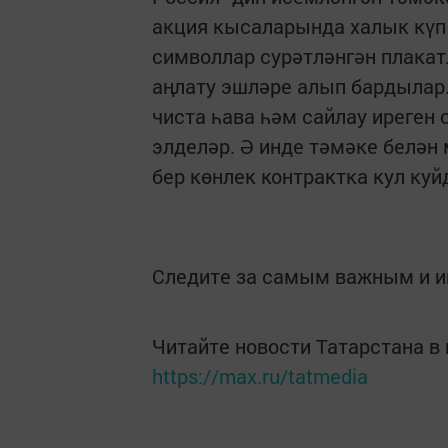
акция кысаларында халык күп
символлар сурәтләнгән плакат
аңлату эшләре алып бардылар.
чиста һава һәм сайлау иреген
элделәр. Ә инде тәмәке белән 
бер көнлек контрактка кул куй
Следите за самым важным и 
Читайте новости Татарстана 
https://max.ru/tatmedia