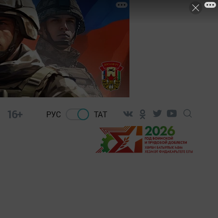
16+
РУС
ТАТ