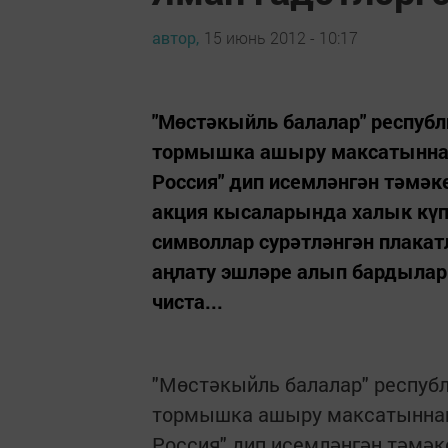
автор,
15 июнь 2012 - 10:17
"Мөстәкыйль балалар" респуб
тормышка ашыру максатыннан
Россия" дип исемләнгән тәмәк
акция кысаларында халык күп
символлар сурәтләнгән плакат
аңлату эшләре алып бардылар.
чиста...
"Мөстәкыйль балалар" респуб
тормышка ашыру максатыннан,
Россия" дип исемләнгән тәмәк