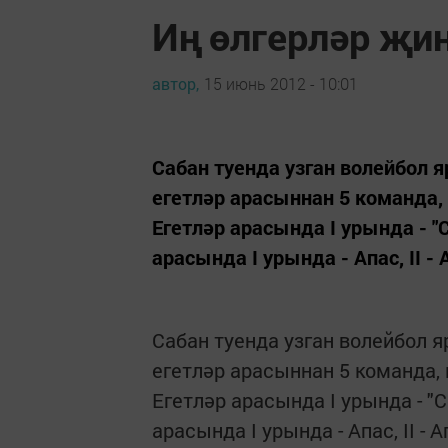
Иң өлгерләр җи
автор,
15 июнь 2012 - 10:01
Сабан туенда узган волейбол
егетләр арасыннан 5 команда
Егетләр арасында I урында - "Се
арасында I урында - Апас, II 
Сабан туенда узган волейбол 
егетләр арасыннан 5 команда,
Егетләр арасында I урында - "Се
арасында I урында - Апас, II -