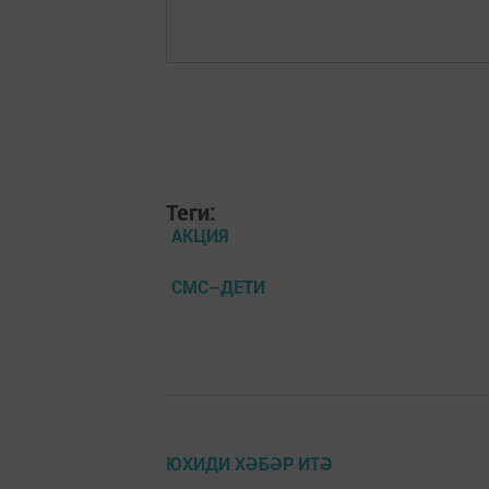
Теги:
АКЦИЯ
СМС–ДЕТИ
ЮХИДИ ХӘБӘР ИТӘ