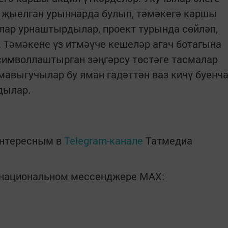
 җыелган урыннарда булып, тәмәкегә каршы
лар урнаштырдылар, проект турында сөйләп,
 Тәмәкене үз итмәүче кешеләр агач ботагына
 символлаштырган зәңгәрсу төстәге тасмалар
мавыгучылар бу яман гадәттән ваз кичү буенч
дылар.
интересным в
Telegram-канале
Татмедиа
в национальном мессенджере MАХ: