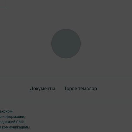
Документы
Төрле темалар
аконом.
ме информации,
 редакций СМИ.
ым коммуникациям.