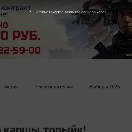
6
Автоматическое закрытие баннера через
Акция
Рекламодателям
Выборы 2025
ә каршы торыйк!