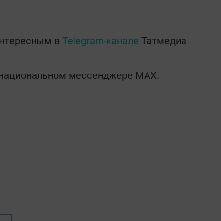
интересным в
Telegram-канале
Татмедиа
в национальном мессенджере MАХ: