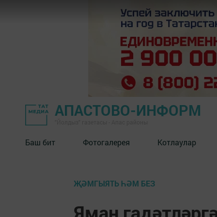
АПАСТОВО-ИНФОРМ
"Йолдыз" газетасы - Апас районы
Баш бит
Фотогалерея
Котлаулар
ҖӘМГЫЯТЬ ҺӘМ БЕЗ
Яман гадәтләрг