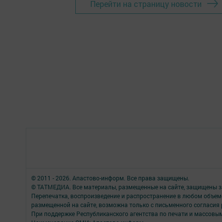
Перейти на страницу новости
© 2011 - 2026. Апастово-информ. Все права защищены.
© ТАТМЕДИА. Все материалы, размещенные на сайте, защищены з
Перепечатка, воспроизведение и распространение в любом объе
размещенной на сайте, возможна только с письменного согласия
При поддержке Республиканского агентства по печати и массов