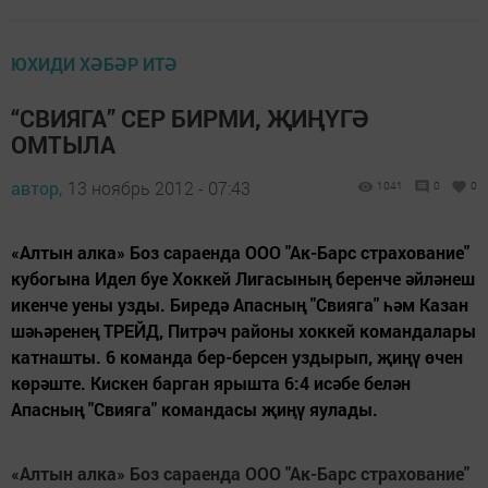
ЮХИДИ ХӘБӘР ИТӘ
“СВИЯГА” СЕР БИРМИ, ҖИҢҮГӘ
ОМТЫЛА
автор,
13 ноябрь 2012 - 07:43
1041
0
0
«Алтын алка» Боз сараенда ООО "Ак-Барс страхование"
кубогына Идел буе Хоккей Лигасының беренче әйләнеш
икенче уены узды. Биредә Апасның "Свияга" һәм Казан
шәһәренең ТРЕЙД, Питрәч районы хоккей командалары
катнашты. 6 команда бер-берсен уздырып, җиңү өчен
көрәште. Кискен барган ярышта 6:4 исәбе белән
Апасның "Свияга" командасы җиңү яулады.
«Алтын алка» Боз сараенда ООО "Ак-Барс страхование"