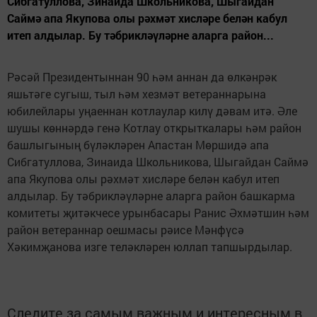
Сибгатуллова, Зинаида Школьникова, Шыгайдан
Саймә апа Якупова олы рәхмәт хисләре белән кабул
итеп алдылар. Бу тәбрикләүләрне аларга район...
Рәсәй Президентыннан 90 һәм аннан да өлкәнрәк
яшьтәге сугыш, тыл һәм хезмәт ветераннарына
юбилейлары уңаеннан котлаулар килү дәвам итә. Әле
шушы көннәрдә генә Котлау открыткалары һәм район
башлыгының бү­ләкләрен Апастан Мөрши­дә апа
Сибгатуллова, Зинаида Школьникова, Шыгайдан Саймә
апа Якупова олы рәхмәт хисләре белән кабул итеп
алдылар. Бу тәбрикләүләрне аларга район башкарма
комитеты җитәкчесе урынбасары Ранис Әхмәтшин һәм
район ветераннар оешмасы рәисе Мәнфүсә
Хәкимҗанова изге теләк­ләрен юллап тапшырдылар.
Следите за самым важным и интересным в