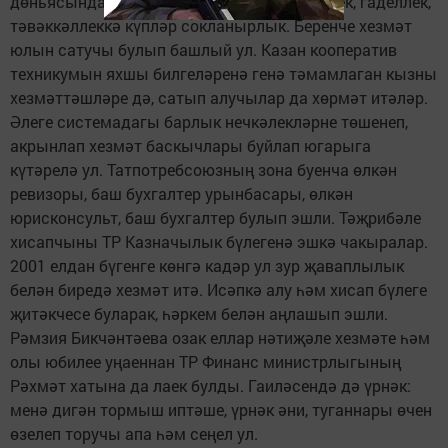
дөньясында кайнап яши. Анардагы төгәллек, гаделлек,
тәвәккәллеккә күпләр сокланырлык. Беренче хезмәт
юлын сатучы булып башлый ул. Казан кооператив
техникумын яхшы билгеләренә генә тәмамлаган кызны
хезмәттәшләре дә, сатып алучылар да хөрмәт итәләр.
Әлеге системадагы барлык нечкәлекләрне төшенеп,
акрынлап хезмәт баскычлары буйлап югарыга
күтәрелә ул. Татпотребсоюзның зона буенча өлкән
ревизоры, баш бухгалтер урынбасары, өлкән
юрисконсульт, баш бухгалтер булып эшли. Тәҗрибәле
хисапчыны ТР Казначылык бүлегенә эшкә чакыралар.
2001 елдан бүгенге көнгә кадәр ул зур җаваплылык
белән биредә хезмәт итә. Исәпкә алу һәм хисап бүлеге
җитәкчесе буларак, һәркем белән аңлашып эшли.
Рәмзия Бикчәнтәева озак еллар нәтиҗәле хезмәте һәм
олы юбилее уңаеннан ТР Финанс министрлыгының
Рәхмәт хатына да лаек булды. Гаиләсендә дә үрнәк:
менә дигән тормыш иптәше, үрнәк әни, туганнары өчен
өзелеп торучы апа һәм сеңел ул.