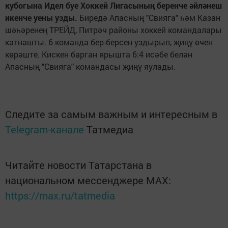
кубогына Идел буе Хоккей Лигасыны
ң
беренче
ә
йл
ә
неш
икенче уены узды.
Биредә Апасның "Свияга" һәм Казан
шәһәренең ТРЕЙД, Питрәч районы хоккей командалары
катнашты. 6 команда бер-берсен уздырып, җиңү өчен
көрәште. Кискен барган ярышта 6:4 исәбе белән
Апасның "Свияга" командасы җиңү яулады.
Следите за самым важным и интересным в
Telegram-канале
Татмедиа
Читайте новости Татарстана в
национальном мессенджере MАХ:
https://max.ru/tatmedia