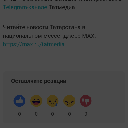
Telegram-канале
Татмедиа
Читайте новости Татарстана в
национальном мессенджере MАХ:
https://max.ru/tatmedia
Оставляйте реакции
0
0
0
0
0