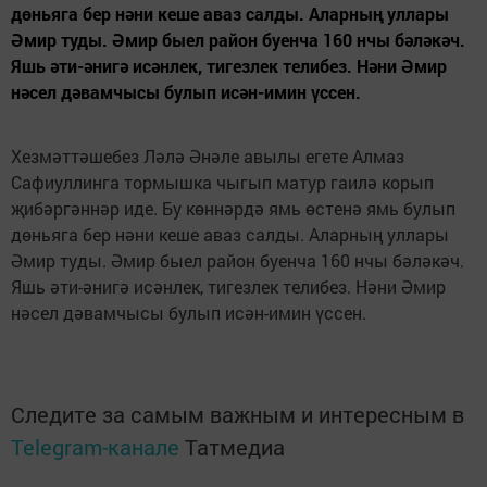
дөньяга бер нәни кеше аваз салды. Аларның уллары
Әмир туды. Әмир быел район буенча 160 нчы бәләкәч.
Яшь әти-әнигә исәнлек, тигезлек телибез. Нәни Әмир
нәсел дәвамчысы булып исән-имин үссен.
Хезмәттәшебез Ләлә Әнәле авылы егете Алмаз
Сафиуллинга тормышка чыгып матур гаилә корып
җибәргәннәр иде. Бу көннәрдә ямь өстенә ямь булып
дөньяга бер нәни кеше аваз салды. Аларның уллары
Әмир туды. Әмир быел район буенча 160 нчы бәләкәч.
Яшь әти-әнигә исәнлек, тигезлек телибез. Нәни Әмир
нәсел дәвамчысы булып исән-имин үссен.
Следите за самым важным и интересным в
Telegram-канале
Татмедиа