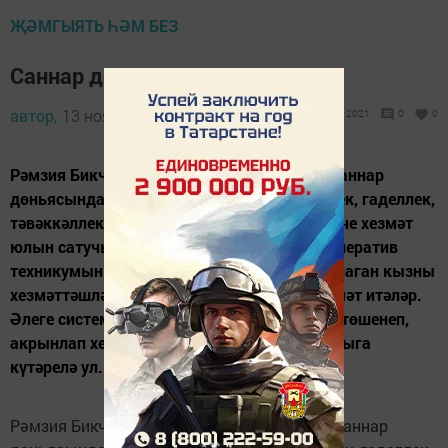
ҖӘМГЫЯТЬ ҺӘМ БЕЗ
Саннар дөньясы аңа чит түгел
автор,
13 ноябрь 2012 - 09:54
2021
0
0
Рәмзия Бикчәнтәева 3 дистә елдан артык саннар
дөньясында кайнап яши. Анардагы төгәллек, гаделлек,
тәвәккәллеккә күпләр сокланырлык. Беренче хезмәт
юлын сатучы булып башлый ул. Казан кооператив
техникумын яхшы билгеләренә генә тәмамлаган кызны
хезмәттәшләре дә, сатып алучылар да хөрмәт итәләр.
Әлеге системадагы барлык нечкәлекләрне төшенеп,
акрынлап хезмәт баскычлары буйлап югарыга
күтәрелә ул....
Рәмзия Бикчәнтәева 3 дистә елдан артык саннар