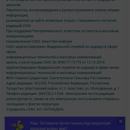
законом.
Перепечатка, воспроизведение и распространение в любом объеме
информации,
размещенной на сайте, возможна только с письменного согласия
редакций СМИ.
При поддержке Республиканского агентства по печати и массовым
коммуникациям.
Наименование СМИ: Апастово-информ
СМИ зарегистрировано Федеральной службой по надзору в сфере
связи,
информационных технологий и массовых коммуникаций
запись о регистрации СМИ Эл №ФС77-73779 от 12.10.2018
зарегистрировано Федеральной службой по надзору в сфере связи,
информационных технологий и массовых коммуникаций
ФИО главного редактора: Сунгатуллина Гульнара Рустамовна
Адрес редакции: 422350, Россиийская Федерация, Республика
Татарстан, Апастовский район, п.г.т. Апастово, ул. Молодежная, д. 1
Телефон редакции: (84376) 2-13-66. Электронная почта редакции:
yolduzz@mail.ru, также на эту электронную почту можете отправить
сообщения о фактах коррупции.
Учредитель СМИ: АО «ТАТМЕДИА»
Антикоррупционная политика
Яшь Татмедиа проектының яңа видеосын
АО «ТАТМЕДИА» использует «cookie»
для персонализации сервисов и
карадыгызмы әле?
удобства пользователей сайтом.