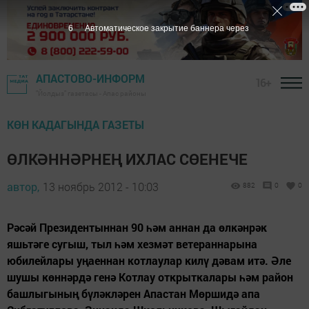
5
Автоматическое закрытие баннера через
АПАСТОВО-ИНФОРМ
16+
"Йолдыз" газетасы - Апас районы
КӨН КАДАГЫНДА ГАЗЕТЫ
ӨЛКӘННӘРНЕҢ ИХЛАС СӨЕНЕЧЕ
автор,
13 ноябрь 2012 - 10:03
882
0
0
Рәсәй Президентыннан 90 һәм аннан да өлкәнрәк
яшьтәге сугыш, тыл һәм хезмәт ветераннарына
юбилейлары уңаеннан котлаулар килү дәвам итә. Әле
шушы көннәрдә генә Котлау открыткалары һәм район
башлыгының бү­ләкләрен Апастан Мөрши­дә апа