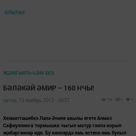
ОЛЫЛАУ
ҖӘМГЫЯТЬ ҺӘМ БЕЗ
БӘЛӘКӘЙ ӘМИР – 160 НЧЫ!
автор,
13 ноябрь 2012 - 09:57
743
0
0
Хезмәттәшебез Ләлә Әнәле авылы егете Алмаз
Сафиуллинга тормышка чыгып матур гаилә корып
җибәргәннәр иде. Бу көннәрдә ямь өстенә ямь булып