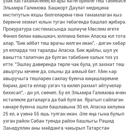
үзәк хастаханәсенең югары категорияле теш табибәсе
Эльмира Галимова. Башкорт Дәүләт медицина
институтын яхшы билгеләренә генә тәмамлаган кыз
беренче хезмәт юлын туган төбәгендә башлап җибәрә.
Прокуратура системасында эшләүче Мөслим егете
Фәнил белән кавышкач, юллама белән Апаска юл тота
алар. "Бик әйбәт теш врачы килгән икән", - дигән хәбәр
ул елларда тиз таралды Апаска. Бик җайлы, шул ук
вакытта таләпчән дә булган табибәне халык тиз үз
итте. "Эшләү дәверендә төрле чак була, ул зәхмәт теш
авыртуы кечене дә, олыны да аямый бит. Мин һәр
авыручыга тешләрен саклау буенча киңәшләремне
бирәм, дистә еллар узгач та килеп рәхмәт әйтүчеләр
бихисап", - ди ул, сөенеп. Бу ел Эльмира Галимова өчен
истәлекле даталарга да бай булган. Яратып сайлаган
һөнәре буенча эшли башлавына 30 ел, Апаска килүенә
25 ел, ә үзенә 55 яшь тулган икән. Әле яңа гына булып
узган район Сабан туенда район башлыгы Рәшид
Заһидуллин аны мәйданга чакырып Татарстан