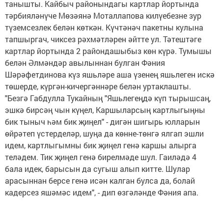
танышты. Кайбыч районындагы картлар йортында
тәрбияләнүче Мөзәянә Моталлапова килүебезне зур
түземсезлек белән көткән. Күчтәнәч пакетны кулына
тапшыргач, чиксез рәхмәтләрен әйтте ул. Тәтештәге
картлар йортында 2 райондашыбыз көн күрә. Тумышы
белән Әлмәндәр авылыннан булган Фәния
Шәрәфетдинова күз яшьләре аша үзенең яшьлеген искә
төшерде, күргән-кичергәннәре белән уртаклашты.
"Безгә Габдулла Тукайның "Яшьлегеңдә күп тырышсаң,
эшкә бирсәң чын күңел, Каршыларсың картлыгыңны
бик тыныч һәм бик җиңел" - дигән шигырь юлларын
өйрәтеп үстерделәр, шуңа да көнне-төнгә ялгап эшли
идем, картлыгымны бик җиңел генә каршы алырга
теләдем. Тик җиңел генә бирелмәде шул. Гаиләдә 4
бала идек, барысын да сугыш алып китте. Шулар
арасыннан берсе генә исән калган булса да, болай
кадерсез яшәмәс идем", - дип өзгәләнде Фәния апа.