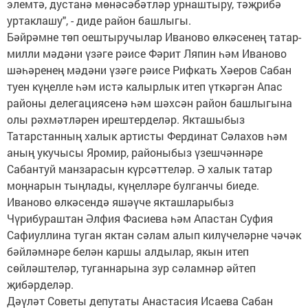
элемтә, дустанә мөнәсәбәтләр урнаштыру, тәҗрибә
уртаклашу", - диде район башлыгы.
Бәйрәмне төп оештыручылар Иваново өлкәсенең татар-
милли мәдәни үзәге рәисе Фәрит Ляпин һәм Иваново
шәһәренең мәдәни үзәге рәисе Рифкать Хәеров Сабан
туен күңелле һәм истә калырлык итеп үткәргән Апас
районы делегациясенә һәм шәхсән район башлыгына
олы рәхмәтләрен ирештерделәр. Якташыбыз
Татарстанның халык артисты Фердинат Сәлахов һәм
аның укучысы Яромир, районыбыз үзешчәннәре
Сабантуй манзарасын күрсәттеләр. Ә халык татар
моңнарын тыңлады, күңелләре булганчы биеде.
Иваново өлкәсендә яшәүче якташларыбыз
Чүрибураштан Әлфия Фасиева һәм Апастан Суфия
Сафиуллина туган яктан сәлам алып килүчеләрне чәчәк
бәйләмнәре белән каршы алдылар, якын итеп
сөйләштеләр, туганнарына зур сәламнәр әйтеп
җибәрделәр.
Дәүләт Советы депутаты Анастасия Исаева Сабан