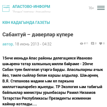
АПАСТОВО-ИНФОРМ
16+
"Йолдыз" газетасы - Апас районы
КӨН КАДАГЫНДА ГАЗЕТЫ
Сабантуй – дәверләр күпере
автор,
18 июнь 2013 - 04:32
811
0
0
15нче июньдә Апас районы делегациясе Иваново
шәһәренә татар халкының милли бәйрәме - 20нче
Сабан туен билгеләп үтәргә барды. Апаслыларны ачык
йөз, тәмле сыйлар белән каршы алдылар. Шәһәрнең
В.Я. Степанова мәдәни һәм ял паркына
милләттәшләребез җыелды. ТР Экология һәм табигый
байлыклар министры урынбасары Рамил Низамов
Татарстан Республикасы Президенты исеменнән
кайнар котлады....