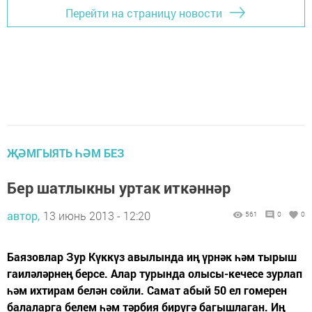
Перейти на страницу новости
ҖӘМГЫЯТЬ ҺӘМ БЕЗ
Бер шатлыкны уртак иткәннәр
автор,
13 июнь 2013 - 12:20
561
0
0
Баязовлар Зур Күккүз авылында иң үрнәк һәм тырыш
гаиләләрнең берсе. Алар турында олысы-кечесе зурлап
һәм ихтирам белән сөйли. Самат абый 50 ел гомерен
балаларга белем һәм тәрбия бирүгә багышлаган. Иң