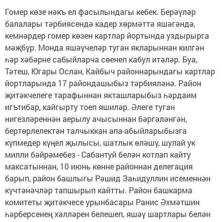
Гомер көзе нәкъ ел фасылындагы кебек. Берәүләр
балалары тәрбиясендә кадер хөрмәттә яшәгәндә,
кемнәрдер гомер көзен картлар йортында уздырырга
мәҗбүр. Монда яшәүчеләр туган якларыннан килгән
һәр хәбәрне сабыйларча сөенеп кабул итәләр. Буа,
Тәтеш, Югары Ослан, Кайбыч районнарындагы картлар
йортларында 17 райондашыбыз тәрбияләнә. Район
җитәкчелеге тарафыннан якташларыбыз һәрдаим
игътибар, кайгырту тоеп яшиләр. Әлеге туган
нигезләреннән аерылу ачысыннан бәргәләнгән,
бертөрлелектән талчыккан апа-абыйларыбызга
күпмедер күңел җылысы, шатлык өләшү, шулай ук
милли бәйрәмебез - Сабантуй белән котлап кайту
максатыннан, 10 июнь көнне районнан делегация
барып, район башлыгы Рәшид Заһидуллин исеменнән
күчтәнәчләр тапшырып кайтты. Район башкарма
комитеты җитәкчесе урынбасары Ранис Әхмәтшин
һәрберсенең хәлләрен белешеп, яшәү шартлары белән