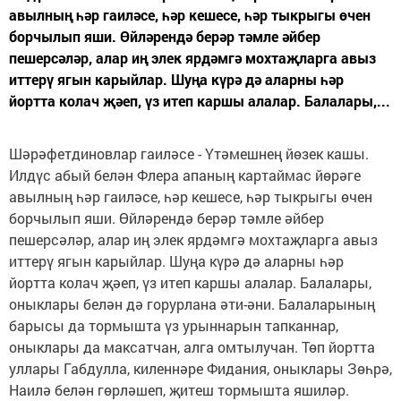
авылның һәр гаиләсе, һәр кешесе, һәр тыкрыгы өчен
борчылып яши. Өйләрендә берәр тәмле әйбер
пешерсәләр, алар иң элек ярдәмгә мохтаҗларга авыз
иттерү ягын карыйлар. Шуңа күрә дә аларны һәр
йортта колач җәеп, үз итеп каршы алалар. Балалары,...
Шәрәфетдиновлар гаиләсе - Үтәмешнең йөзек кашы.
Илдүс абый белән Флера апаның картаймас йөрәге
авылның һәр гаиләсе, һәр кешесе, һәр тыкрыгы өчен
борчылып яши. Өйләрендә берәр тәмле әйбер
пешерсәләр, алар иң элек ярдәмгә мохтаҗларга авыз
иттерү ягын карыйлар. Шуңа күрә дә аларны һәр
йортта колач җәеп, үз итеп каршы алалар. Балалары,
оныклары белән дә горурлана әти-әни. Балаларының
барысы да тормышта үз урыннарын тапканнар,
оныклары да максатчан, алга омтылучан. Төп йортта
уллары Габдулла, киленнәре Фидания, оныклары Зөһрә,
Наилә белән гөрләшеп, җитеш тормышта яшиләр.