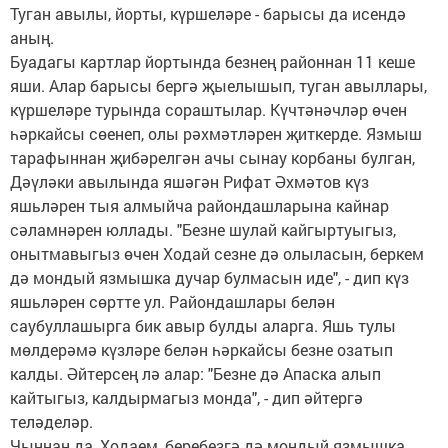
Туган авылы, йорты, күршеләре - барысы да исендә
аның.
Буадагы картлар йортында безнең районнан 11 кеше
яши. Алар барысы бергә җыелышып, туган авыллары,
күршеләре турында сораштылар. Күчтәнәчләр өчен
һәркайсы сөенеп, олы рәхмәтләрен җиткерде. Язмыш
тарафыннан җибәрелгән ачы сынау корбаны булган,
Дәүләки авылында яшәгән Рифат Әхмәтов күз
яшьләрен тыя алмыйча райондашларына кайнар
сәламнәрен юллады. "Безне шулай кайгыртуыгыз,
онытмавыгыз өчен Ходай сезне дә олыласын, беркем
дә мондый язмышка дучар булмасын иде", - дип күз
яшьләрен сөртте ул. Райондашлары белән
саубуллашырга бик авыр булды аларга. Яшь тулы
мөлдерәмә күзләре белән һәркайсы безне озатып
калды. Әйтерсең лә алар: "Безне дә Апаска алып
кайтыгыз, калдырмагыз монда", - дип әйтергә
теләделәр.
Чыннан да, Ходаем, беребезгә дә мондый язмышка