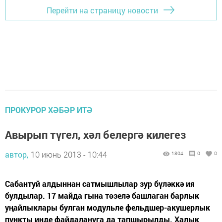
Перейти на страницу новости
ПРОКУРОР ХӘБӘР ИТӘ
Авырып түгел, хәл белергә килегез
автор,
10 июнь 2013 - 10:44
1804
0
0
Сабантуй алдыннан сатмышлылар зур бүләккә ия
булдылар. 17 майда гына төзелә башлаган барлык
уңайлыклары булган модульле фельдшер-акушерлык
пункты инде файдалануга да тапшырылды. Халык