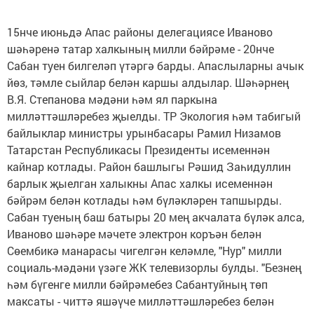
15нче июньдә Апас районы делегациясе Иваново
шәһәренә татар халкының милли бәйрәме - 20нче
Сабан туен билгеләп үтәргә барды. Апаслыларны ачык
йөз, тәмле сыйлар белән каршы алдылар. Шәһәрнең
В.Я. Степанова мәдәни һәм ял паркына
милләттәшләребез җыелды. ТР Экология һәм табигый
байлыклар министры урынбасары Рамил Низамов
Татарстан Республикасы Президенты исеменнән
кайнар котлады. Район башлыгы Рәшид Заһидуллин
барлык җыелган халыкны Апас халкы исеменнән
бәйрәм белән котлады һәм бүләкләрен тапшырды.
Сабан туеның баш батыры 20 мең акчалата бүләк алса,
Иваново шәһәре мәчете электрон коръән белән
Сөембикә манарасы чигелгән келәмле, "Нур" милли
социаль-мәдәни үзәге ЖК телевизорлы булды. "Безнең
һәм бүгенге милли бәйрәмебез Сабантуйның төп
максаты - читтә яшәүче милләттәшләребез белән