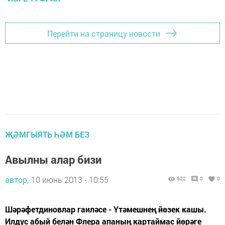
Перейти на страницу новости
ҖӘМГЫЯТЬ ҺӘМ БЕЗ
Авылны алар бизи
автор,
10 июнь 2013 - 10:55
622
0
0
Шәрәфетдиновлар гаиләсе - Үтәмешнең йөзек кашы.
Илдүс абый белән Флера апаның картаймас йөрәге