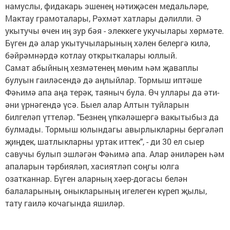
намуслы, фидакарь эшенең нәтиҗәсен медальләре,
Мактау грамоталары, Рәхмәт хатлары дәлилли. Ә
укытучы өчен иң зур бәя - элеккеге укучылары хөрмәте.
Бүген дә алар укытучыларының хәлен белергә килә,
бәйрәмнәрдә котлау открыткалары юллый.
Самат абыйның хезмәтенең мөһим һәм җаваплы
булуын гаиләсендә дә аңлыйлар. Тормыш иптәше
Фәһимә апа аңа терәк, таяныч була. Өч уллары да әти-
әни үрнәгендә үсә. Быел алар Алтын туйларын
билгеләп үттеләр. "Безнең үпкәләшергә вакытыбыз да
булмады. Тормыш юлындагы авырлыкларны бергәләп
җиңдек, шатлыкларны уртак иттек", - ди 30 ел сыер
савучы булып эшләгән Фәһимә апа. Алар әниләрен һәм
апаларын тәрбияләп, хасиятләп соңгы юлга
озатканнар. Бүген аларның хәер-догасы белән
балаларының, оныкларының игелеген күреп җылы,
тату гаилә кочагында яшиләр.