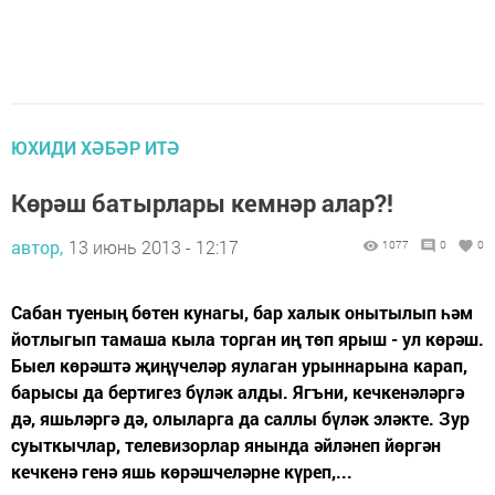
ЮХИДИ ХӘБӘР ИТӘ
Көрәш батырлары кемнәр алар?!
автор,
13 июнь 2013 - 12:17
1077
0
0
Сабан туеның бөтен кунагы, бар халык онытылып һәм
йотлыгып тамаша кыла торган иң төп ярыш - ул көрәш.
Быел көрәштә җиңүчеләр яулаган урыннарына карап,
барысы да бертигез бүләк алды. Ягъни, кечкенәләргә
дә, яшьләргә дә, олыларга да саллы бүләк эләкте. Зур
суыткычлар, телевизорлар янында әйләнеп йөргән
кечкенә генә яшь көрәшчеләрне күреп,...