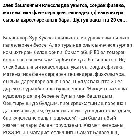
элек башлангыч классларда укытса, соңрак физика,
математика фәне серләрен төшендерә, физкультура,
сызым дәресләре алып бара. Шул ук вакытта 20 ел...
Баязовлар Зур Күккүз авылында иң үрнәк һәм тырыш
гаиләләрнең берсе. Алар турында олысы-кечесе зурлап
һәм ихтирам белән сөйли. Самат абый 50 ел гомерен
балаларга белем һәм тәрбия бирүгә багышлаган. Иң
элек башлангыч классларда укытса, соңрак физика,
математика фәне серләрен төшендерә, физкультура,
сызым дәресләре алып бара. Шул ук вакытта 20 ел
директор урынбасары булып эшли. "Нинди генә эшкә
кушсалар да, иң беренче булып мин башладым.
Оештыручы да булдым, пионервожатый эшләреннән
дә тайчанмадым, бу минем эшем түгел дип тормадым,
бар күңелемне салып эшләдем", - ди Самат абый
хезмәт еллары белән горурланып. Хезмәт ветераны,
РСФСРның мәгариф отличнигы Самат Баязовның