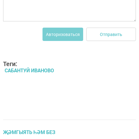
Отправить
Авторизоваться
Теги:
САБАНТУЙ ИВАНОВО
ҖӘМГЫЯТЬ ҺӘМ БЕЗ