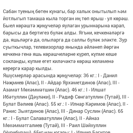
Сабан туеның бөтен кунагы, бар халык онытылып һәм
йотлыгып тамаша кыла торган иң төп ярыш - ул көрәш.
Быел көрәштә җиңүчеләр яулаган урыннарына карап,
барысы да бертигез бүләк алды. Ягъни, кечкенәләргә
дә, яшьләргә дә, олыларга да саллы бүләк эләкте. Зур
суыткычлар, телевизорлар янында әйләнеп йөргән
кечкенә генә яшь көрәшчеләрне күреп, күпме кеше
сокланды, күпме егет киләчәктә көрәш келәменә
керергә карар кылды.
Яшүсмерләр арасында җиңүчеләр: 36 кг.: I - Данил
Нәҗмиев (Апас), II - Айдар Ярхәметдинов (Апас), III -
Азамат Мөхәммәтшин (Апас). 46 кг.: I - Илшат
Ибәтуллин (Дәүләки), II - Рәдиф Сөнгатуллин (Тутай), III -
Булат Вәлиев (Апас). 55 кг.: I - Илнар Кәримов (Апас), II -
Ранис Зыятдинов (Апас), III - Динар Суслин (Апас). 65
кг.: I - Булат Салаватуллин (Апас), II - Айназ
Мөхәммәтгалиев (Тутай), III - Раил Шәйхуллин
(Чүрибураш). 65кг-нан югары: I - Илмир Багитов