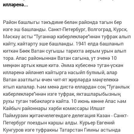
илләренә...
Район башлыгы тәкъдиме белән районда тагын бер
изге эш башланды. Санкт-Петербург, Волгоград, Курск,
Мәскәү асты "Туганнар каберлекләре"ннән туфрак алып
кайту, кайтарту эше башланды. 1941 елда башланып
киткән Бөек Ватан сугышы тарихта аерым урын алып
тора. Апас районыннан Ватан сагына, ут эченә 10
меңнән артык кеше китә. Әмма күбесенә туган-үскән
илләренә әйләнеп кайтырга насыйп булмый, алар
Ватан азатлыгы өчен чит-ят җирләрдә мәңгелеккә
ятып калалар. Һәм менә дистә еллардан соң "Туганлык
каберлекләре"ннән изге туфрак, якташларыбызның
рухы туган төбәкләргә кайта. 10 июнь көнне Апас һәм
Кайбыч районнары хәрби комиссары Илшат
Паймурзин җитәкчелегендәге делегация Казан - Санкт-
Петербург поездын каршы алды. Курьер Евгений
Кунгуров изге туфракны Татарстан Гимны астында