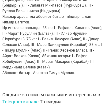
(Ындырчы), II - Салават Мингазов (Чүрибураш), III -
Руслан Барышников (Ындырчы).
Яшьләр арасында абсолют батыр - Ындырчыдан
Илмир Багитов.
Ир-егетләр арасында: 65 кг.: I - Рафаэль Хәсәнов (Апас),
II - Марат Нуруллин (Балтай), III - Илнар Яруллин
(Чүрибураш). 75 кг.: I - Равил Шәкуров (Апас), II - Динар
Сәлахов (Апас), III - Марс Заһидуллин (Карабай). 85 кг.: I
- Тимур Муллин (Апас), II - Ранис Хәсәнов (Апас), III -
Айрат Волков (Казан). 85кг-нан югары: I - Рафис
Хәбибуллин (Апас), II - Марат Макаров (Карабай), III -
Фердинанд Вәлиев (Казан).
Абсолют батыр - Апастан Тимур Муллин.
Следите за самым важным и интересным в
Telegram-канале
Татмедиа