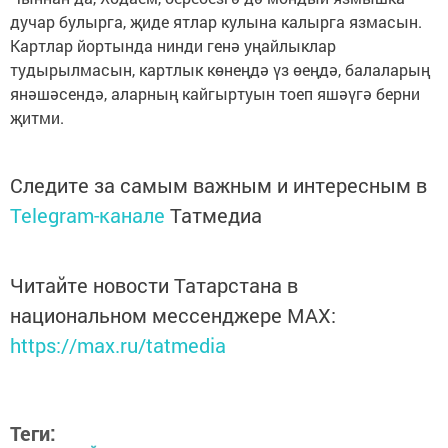
дучар булырга, җиде ятлар кулына калырга язмасын.
Картлар йортында нинди генә уңайлыклар
тудырылмасын, картлык көнеңдә үз өеңдә, балаларың
янәшәсендә, аларның кайгыртуын тоеп яшәүгә берни
җитми.
Следите за самым важным и интересным в
Telegram-канале
Татмедиа
Читайте новости Татарстана в
национальном мессенджере MАХ:
https://max.ru/tatmedia
Теги: