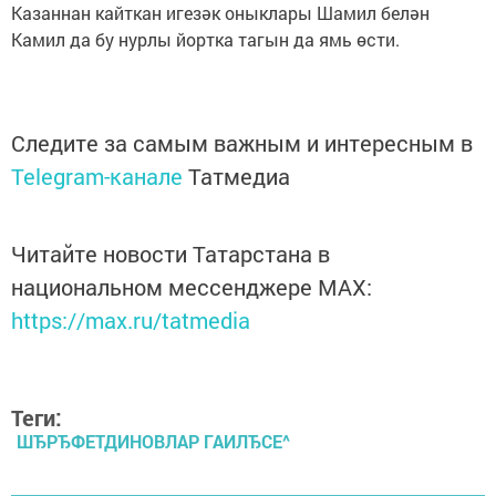
Казаннан кайткан игезәк оныклары Шамил белән
Камил да бу нурлы йортка тагын да ямь өсти.
Следите за самым важным и интересным в
Telegram-канале
Татмедиа
Читайте новости Татарстана в
национальном мессенджере MАХ:
https://max.ru/tatmedia
Теги:
ШЂРЂФЕТДИНОВЛАР ГАИЛЂСЕ^