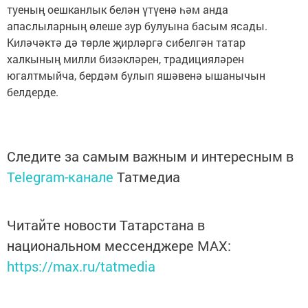
туеның оешканлык белән үтүенә һәм анда
апаслыларның өлеше зур булуына басым ясады.
Киләчәктә дә төрле җирләргә сибелгән татар
халкының милли бизәкләрен, традицияләрен
югалтмыйча, бердәм булып яшәвенә ышанычын
белдерде.
Следите за самым важным и интересным в
Telegram-канале
Татмедиа
Читайте новости Татарстана в
национальном мессенджере MАХ:
https://max.ru/tatmedia