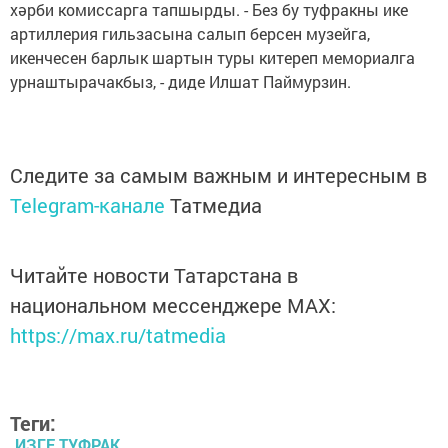
хәрби комиссарга тапшырды. - Без бу туфракны ике
артиллерия гильзасына салып берсен музейга,
икенчесен барлык шартын туры китереп мемориалга
урнаштырачакбыз, - диде Илшат Паймурзин.
Следите за самым важным и интересным в
Telegram-канале
Татмедиа
Читайте новости Татарстана в
национальном мессенджере MАХ:
https://max.ru/tatmedia
Теги:
ИЗГЕ ТУФРАК