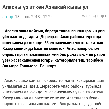
Апасны үз иткән Азнакай кызы ул
автор,
13 июнь 2013 - 12:25
677
0
0
- Апаска эшкә кайтып, биредә төпләнеп калырмын дип
уйламаган да идем. Дөресрәге Апас районы турында
ишеткәнем дә юк иде. 25 ел сизелмичә узып та киткән.
Хәзер миннән дә бәхетле кеше юк. Апаслылар белән
очраштырган язмышыма мин бик рәхмәтле, - ди район
үзәк хастаханәсенең югары категорияле теш табибәсе
Эльмира Галимова. Башкорт...
- Апаска эшкә кайтып, биредә төпләнеп калырмын дип
уйламаган да идем. Дөресрәге Апас районы турында
ишеткәнем дә юк иде. 25 ел сизелмичә узып та киткән.
Хәзер миннән дә бәхетле кеше юк. Апаслылар белән
очраштырган язмышыма мин бик рәхмәтле, - ди район