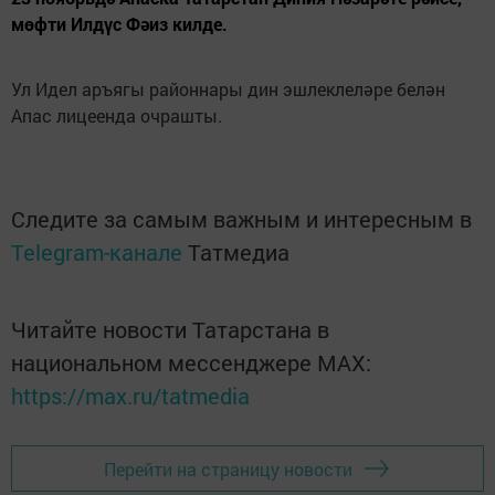
мөфти Илдүс Фәиз килде.
Ул Идел аръягы районнары дин эшлеклеләре белән
Апас лицеенда очрашты.
Следите за самым важным и интересным в
Telegram-канале
Татмедиа
Читайте новости Татарстана в
национальном мессенджере MАХ:
https://max.ru/tatmedia
Перейти на страницу новости