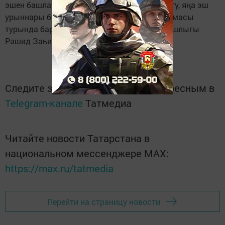
эшен башлаучыларга дәүләт ярдәме күрсәтү, яңа эш
урыннары булдыру, "Грант-Лизинг" программасы
турында барды. Киңәшмә эшендә район башлыгы
Рәшид Заһидуллин да катнашты.
Следите за самым важным и интересным в
Telegram-канале
Татмедиа
Читайте новости Татарстана в
национальном мессенджере MАХ:
https://max.ru/tatmedia
Перейти на страницу новости