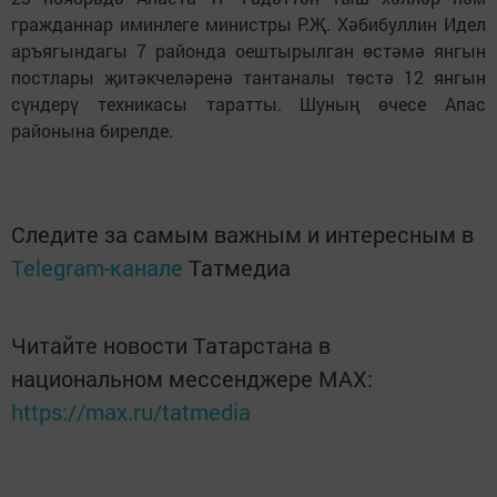
гражданнар иминлеге министры Р.Җ. Хәбибуллин Идел
аръягындагы 7 районда оештырылган өстәмә янгын
постлары җитәкчеләренә тантаналы төстә 12 янгын
сүндерү техникасы таратты. Шуның өчесе Апас
районына бирелде.
Следите за самым важным и интересным в
Telegram-канале
Татмедиа
Читайте новости Татарстана в
национальном мессенджере MАХ:
https://max.ru/tatmedia