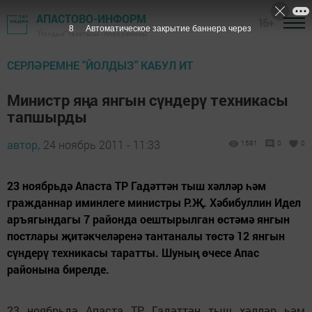
АПАСТОВО-ИНФОРМ
16+
8
Автоматическое закрытие баннера через
"Йолдыз" газетасы - Апас районы
СЕРЛӘРЕМНЕ "ЙОЛДЫЗ" КАБУЛ ИТ
Министр яңа янгын сүндерү техникасы
тапшырды
автор,
24 ноябрь 2011 - 11:33
1581
0
0
23 ноябрьдә Апаста ТР Гадәттән тыш хәлләр һәм
гражданнар иминлеге министры Р.Җ. Хәбибуллин Идел
аръягындагы 7 районда оештырылган өстәмә янгын
постлары җитәкчеләренә тантаналы төстә 12 янгын
сүндерү техникасы таратты. Шуның өчесе Апас
районына бирелде.
23 ноябрьдә Апаста ТР Гадәттән тыш хәлләр һәм