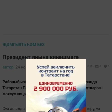
ҖӘМГЫЯТЬ ҺӘМ БЕЗ
Президент янына киңәшмәгә
автор,
24 ноябрь 2011 - 10:34
1140
0
0
Районыбызның 9 эшмәкәре 21 ноябрьдә Казанда
Татарстан Президенты Рөстәм Миннеханов үткәргән
махсус киңәшмәдә катнаштылар.
Сүз асылда республикада эшмәкәрлекне үстерү, үз