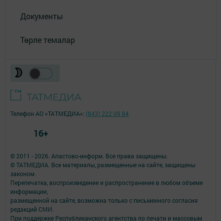
Документы
Төрле темалар
Телефон АО «ТАТМЕДИА»:
(843) 222 09 84
16+
© 2011 - 2026. Апастово-информ. Все права защищены.
© ТАТМЕДИА. Все материалы, размещенные на сайте, защищены
законом.
Перепечатка, воспроизведение и распространение в любом объеме
информации,
размещенной на сайте, возможна только с письменного согласия
редакций СМИ.
При поддержке Республиканского агентства по печати и массовым