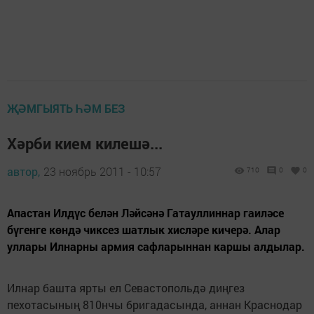
ҖӘМГЫЯТЬ ҺӘМ БЕЗ
Хәрби кием килешә...
автор,
23 ноябрь 2011 - 10:57
710
0
0
Апастан Илдүс белән Ләйсәнә Гатауллиннар гаиләсе
бүгенге көндә чиксез шатлык хисләре кичерә. Алар
уллары Илнарны армия сафларыннан каршы алдылар.
Илнар башта ярты ел Севастопольдә диңгез
пехотасының 810нчы бригадасында, аннан Краснодар