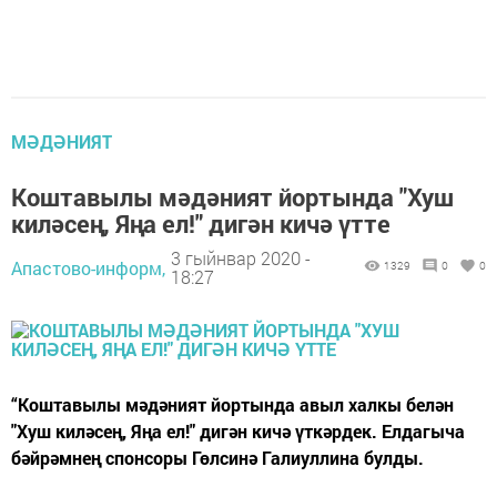
МӘДӘНИЯТ
Коштавылы мәдәният йортында "Хуш
киләсең, Яңа ел!" дигән кичә үтте
3 гыйнвар 2020 -
Апастово-информ,
1329
0
0
18:27
“Коштавылы мәдәният йортында авыл халкы белән
"Хуш киләсең, Яңа ел!" дигән кичә үткәрдек. Елдагыча
бәйрәмнең спонсоры Гөлсинә Галиуллина булды.