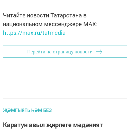
Читайте новости Татарстана в
национальном мессенджере MАХ:
https://max.ru/tatmedia
Перейти на страницу новости
ҖӘМГЫЯТЬ ҺӘМ БЕЗ
Каратун авыл җирлеге мәдәният