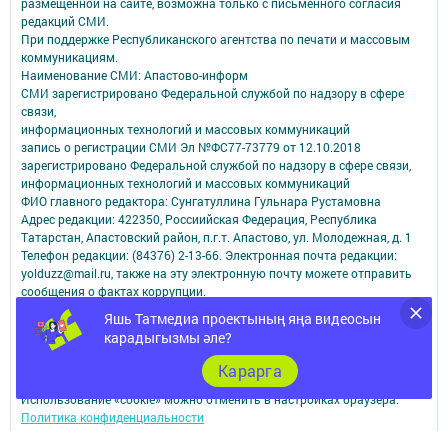
размещенной на сайте, возможна только с письменного согласия
редакций СМИ.
При поддержке Республиканского агентства по печати и массовым
коммуникациям.
Наименование СМИ: Апастово-информ
СМИ зарегистрировано Федеральной службой по надзору в сфере
связи,
информационных технологий и массовых коммуникаций
запись о регистрации СМИ Эл №ФС77-73779 от 12.10.2018
зарегистрировано Федеральной службой по надзору в сфере связи,
информационных технологий и массовых коммуникаций
ФИО главного редактора: Сунгатуллина Гульнара Рустамовна
Адрес редакции: 422350, Россиийская Федерация, Республика
Татарстан, Апастовский район, п.г.т. Апастово, ул. Молодежная, д. 1
Телефон редакции: (84376) 2-13-66. Электронная почта редакции:
yolduzz@mail.ru, также на эту электронную почту можете отправить
сообщения о фактах коррупции.
Учредитель СМИ: АО «ТАТМЕДИА»
Яшь Татмедиа проектының яңа видеосын
карадыгызмы әле?
Антикоррупционная политика
АО «ТАТМЕДИА» использует «cookie»
для персонализации сервисов и
Карарга
удобства пользователей сайтом.
Использование «cookie» можно отменить в настройках браузера.
Политика конфиденциальности