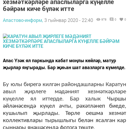
хезмәткәрләре апаслыларга күңелле
бәйрәм киче бүләк итте
Апастово-информ,
3 гыйнвар 2020 - 22:40
978
0
0
Апас Үзәк ял паркында кабат моңлы көйләр, матур
җырлар яңгырады. Бар җиһан шат авазларга күмелде.
Бу юлы бирегә килгән райондашларны Каратун
авыл җирлеге мәдәният хезмәткәрләре
күңелле ял иттерде. Бар халык
Чыршы
әйләнәсендә күңел ачты, рәхәтләнеп биеде,
кушылып җырлады. Төрле оешма хезмәт
коллективлары тырышлыгы белән ясалган кар
сыннары янәшәсендә фотога төште.