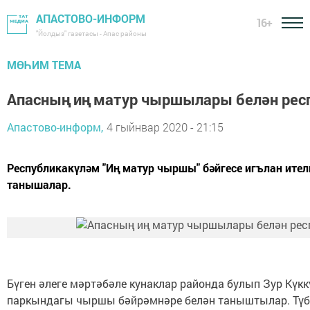
АПАСТОВО-ИНФОРМ
16+
"Йолдыз" газетасы - Апас районы
МӨҺИМ ТЕМА
Апасның иң матур чыршылары белән рес
Апастово-информ,
4 гыйнвар 2020 - 21:15
Республикакүләм "Иң матур чыршы" бәйгесе игълан ите
танышалар.
Бүген әлеге мәртәбәле кунаклар районда булып Зур Күк
паркындагы чыршы бәйрәмнәре белән таныштылар. Түб