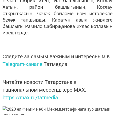
белән тәбрик итеп, Ил башлыгының Котлау
Хатын, район башлыгының Котлау
открыткасын, чәчәк бәйләме һәм истәлекле
бүләк тапшырды. Каратун авыл җирлеге
башлыгы Рамилә Сабирҗанова ихлас котлавын
ирештерде.
Следите за самым важным и интересным в
Telegram-канале
Татмедиа
Читайте новости Татарстана в
национальном мессенджере MАХ:
https://max.ru/tatmedia