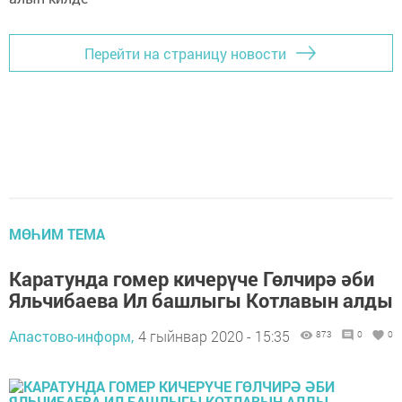
Перейти на страницу новости
МӨҺИМ ТЕМА
Каратунда гомер кичерүче Гөлчирә әби
Яльчибаева Ил башлыгы Котлавын алды
Апастово-информ,
4 гыйнвар 2020 - 15:35
873
0
0