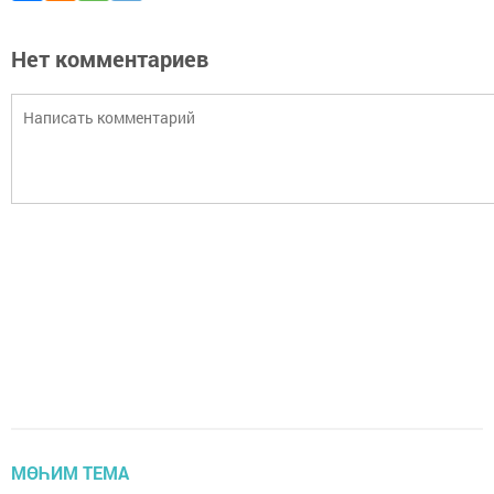
Нет комментариев
МӨҺИМ ТЕМА