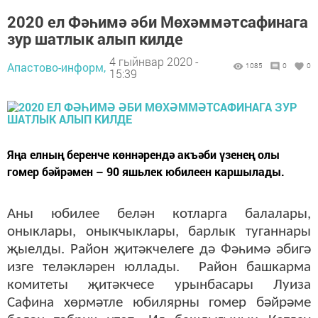
2020 ел Фәһимә әби Мөхәммәтсафинага
зур шатлык алып килде
4 гыйнвар 2020 -
Апастово-информ,
1085
0
0
15:39
Яңа елның беренче көннәрендә акъәби үзенең олы
гомер бәйрәмен – 90 яшьлек юбилеен каршылады.
Аны юбилее белән котларга балалары,
оныклары, оныкчыклары, барлык туганнары
җыелды. Район җитәкчелеге дә Фәһимә әбигә
изге теләкләрен юллады. Район башкарма
комитеты җитәкчесе урынбасары Луиза
Сафина хөрмәтле юбилярны гомер бәйрәме