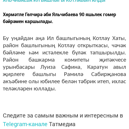
Хөрмәтле Гөлчирә әби Яльчибаева 90 яшьлек гомер
бәйрәмен каршылады.
Бу уңайдан аңа Ил башлыгының Котлау Хаты,
район башлыгының Котлау открыткасы, чәчәк
бәйләме һәм истәлекле бүләк тапшырылды.
Район башкарма комитеты җитәкчесе
урынбасары Луиза Сафина, Каратун авыл
җирлеге башлыгы Рамилә Сабирҗанова
акъәбине олы юбилее белән тәбрик итеп, ихлас
теләкләрен юллады.
Следите за самым важным и интересным в
Telegram-канале
Татмедиа