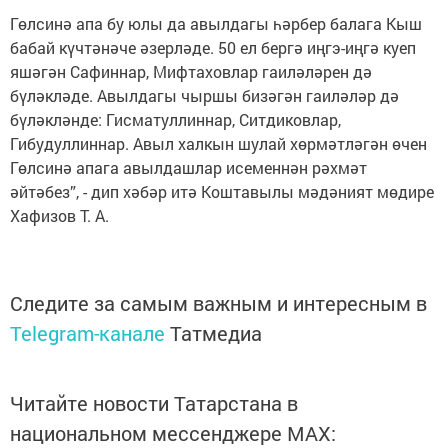
Гөлсинә апа бу юлы да авылдагы һәрбер балага Кыш
бабай күчтәнәче әзерләде. 50 ел бергә иңгэ-иңгә куеп
яшәгән Сафиннар, Мифтаховлар гаиләләрен дә
бүләкләде. Авылдагы чыршы бизәгән гаиләләр дә
бүләкләнде: Гисматуллиннар, Ситдиковлар,
Гибудуллиннар. Авыл халкын шулай хөрмәтләгән өчен
Гөлсинә апага авылдашлар исеменнән рәхмәт
әйтәбез”, - дип хәбәр итә Коштавылы мәдәният мөдире
Хафизов Т. А.
Следите за самым важным и интересным в
Telegram-канале
Татмедиа
Читайте новости Татарстана в
национальном мессенджере MАХ: