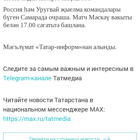
Россия һәм Уругвай җыелма командалары
бүген Самарада очраша. Матч Мәскәү вакыты
белән 17.00 сәгатьтә башлана.
Мәгълүмат «Татар-информ»нан алынды.
Следите за самым важным и интересным в
Telegram-канале
Татмедиа
Читайте новости Татарстана в
национальном мессенджере MАХ:
https://max.ru/tatmedia
Перейти на страницу новости