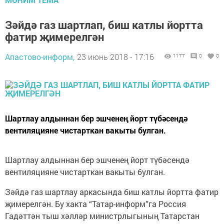
Зәйдә газ шартлап, биш катлы йортта
фатир җимерелгән
Апастово-информ,
23 июнь 2018 - 17:16
1177
0
0
Шартлау алдыннан бер эшченең йорт түбәсендә
вентиляцияне чистарткан вакыты булган.
Шартлау алдыннан бер эшченең йорт түбәсендә
вентиляцияне чистарткан вакыты булган.
Зәйдә газ шартлау аркасында биш катлы йортта фатир
җимерелгән. Бу хакта “Татар-информ”га Россия
Гадәттән тыш хәлләр министрлыгының Татарстан