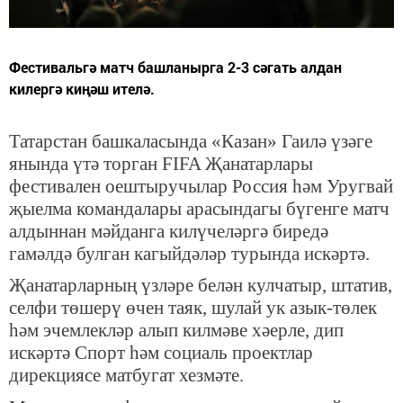
Фестивальгә матч башланырга 2-3 сәгать алдан
килергә киңәш ителә.
Татарстан башкаласында «Казан» Гаилә үзәге
янында үтә торган FIFA Җанатарлары
фестивален оештыручылар Россия һәм Уругвай
җыелма командалары арасындагы бүгенге матч
алдыннан мәйданга килүчеләргә биредә
гамәлдә булган кагыйдәләр турында искәртә.
Җанатарларның үзләре белән кулчатыр, штатив,
селфи төшерү өчен таяк, шулай ук азык-төлек
һәм эчемлекләр алып килмәве хәерле, дип
искәртә Спорт һәм социаль проектлар
дирекциясе матбугат хезмәте.