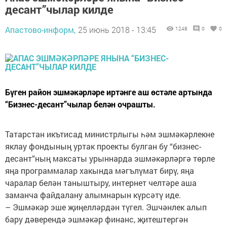
десант”чылар килде
Апастово-информ,
25 июнь 2018 - 13:45
1248
0
0
Бүген район эшмәкәрләре иртәнге аш өстәле артында
“Бизнес-десант”чылар белән очрашты.
Татарстан икътисад министрлыгы һәм эшмәкәрлекне
яклау фондының уртак проекты булган бу “бизнес-
десант”ның максаты урыннарда эшмәкәрләргә төрле
яңа программалар хакында мәгълүмат бирү, яңа
чаралар белән таныштыру, интернет челтәре аша
заманча файдалану алымнарын күрсәтү иде.
– Эшмәкәр эше җиңелләрдән түгел. Эшчәнлек алып
бару дәверендә эшмәкәр финанс, җитештергән