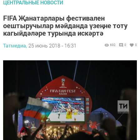
ЦЕНТРАЛЬНЫЕ НОВОСТИ
FIFA Җанатарлары фестивален
оештыручылар мәйданда үзеңне тоту
кагыйдәләре турында искәртә
Татмедиа,
25 июнь 2018 - 16:31
632
0
0