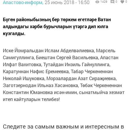
Апастово-информ,
25 июнь 2018 - 16:50
1429
0
0
Бүген районыбызның бер төркем егетләре Ватан
алдындагы хәрби бурычларын үтәргә дип юлга
кузгалды.
Иске Йомралыдан Ислам Абделвәлиевка, Марсель
Сәмигуллинга, Биештән Сергей Васильевка, Апастан
Илфат Вахитовка, Тутайдан Инзиль Гайнуллинга,
Каратуннан Нәфис Еремеевка, Табар Черкененнән
Николай Ишуковка, Морзалардан Азат Сираҗиевка,
Заготзернодан Ильназ Хәсәновка, Төбәк Черкененнән
Константин Юмановка исән-имин, сынатмыйча хезмәт
итеп кайтуларын телибез!
Следите за самым важным и интересным в