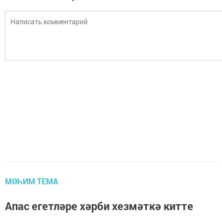
МӨҺИМ ТЕМА
Апас егетләре хәрби хезмәткә китте