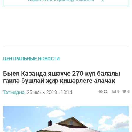
ЦЕНТРАЛЬНЫЕ НОВОСТИ
Быел Казанда яшәүче 270 күп балалы
гаилә бушлай җир кишәрлеге алачак
Татмедиа,
25 июнь 2018 - 13:14
621
0
0