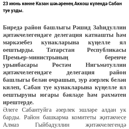
23 июнь көнне Казан шәһәренең Аккош күлендә Сабан
туе узды.
Биредә район башлыгы Рәшид Заһидуллин
җитәкчелегендәге делегация катнашты һәм
мәркәзебез кунакларына күңелле ял
оештырды. Татарстан Республикасы
Премьер-министрының беренче
урынбасары Рөстәм Нигъмәтуллин
җитәкчелегендәге делегация район
башлыгы белән очрашып, зур әзерлек белән
килеп, Сабан туе кунакларына күңелле ял
оештыруны югары бәяләде һәм рәхмәтен
ирештерде.
Әлеге Сабантуйга әзерлек эшләре алдан ук
барды. Район башкарма комитеты җитәкчесе
Алмаз Гыйбадуллин җитәкчелегендә