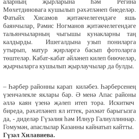
аларның җырларына һәм Регина
Мөхетдиновага кушылып рәхәтләнеп биеделәр.
Фатыйх Хисамов җитәкчелегендәге яшь
баянчылар, Рәмис Ногманов җитәкчелегендәге
тальянчыларның чыгышы кунакларны таң
калдырды. Ишегалдына узып пониларга
утырып, матур җирләргә басып фотоларга
төштеләр. Кабат-кабат әйләнеп килеп биючеләр,
җырчыларга кушылып җырлаучылар да булды.
– Һәрбер районны карап киләбез. Һәрберсенең
үзенчәлекле яклары бар. Ә менә Апас районы
әллә каян үзенә җәлеп итеп тора. Искиткеч
биредә, рәхәтләнеп ял иттек, рәхмәт барыгызга
да, - диделәр Гүзәлия һәм Илнур Галиуллиннар.
Гомумән, апаслылар Казанны кайнатып кайтты.
Гүзәл Хилавиева.