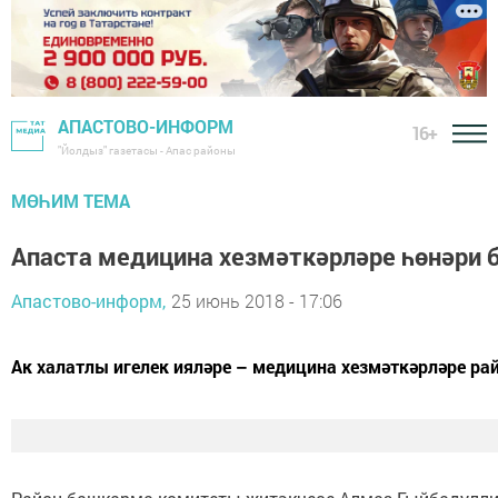
АПАСТОВО-ИНФОРМ
16+
"Йолдыз" газетасы - Апас районы
МӨҺИМ ТЕМА
Апаста медицина хезмәткәрләре һөнәри 
Апастово-информ,
25 июнь 2018 - 17:06
Ак халатлы игелек ияләре – медицина хезмәткәрләре ра