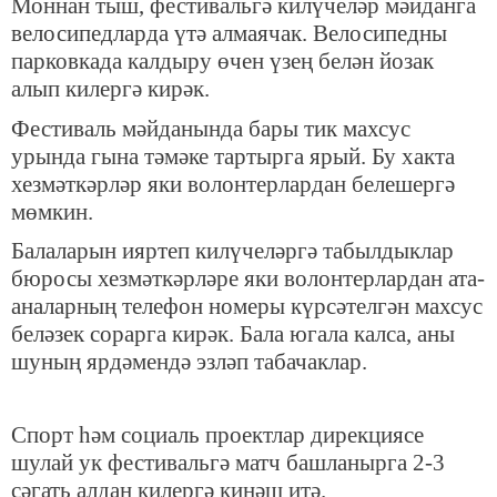
Моннан тыш, фестивальгә килүчеләр мәйданга
велосипедларда үтә алмаячак. Велосипедны
парковкада калдыру өчен үзең белән йозак
алып килергә кирәк.
Фестиваль мәйданында бары тик махсус
урында гына тәмәке тартырга ярый. Бу хакта
хезмәткәрләр яки волонтерлардан белешергә
мөмкин.
Балаларын ияртеп килүчеләргә табылдыклар
бюросы хезмәткәрләре яки волонтерлардан ата-
аналарның телефон номеры күрсәтелгән махсус
беләзек сорарга кирәк. Бала югала калса, аны
шуның ярдәмендә эзләп табачаклар.
Спорт һәм социаль проектлар дирекциясе
шулай ук фестивальгә матч башланырга 2-3
сәгать алдан килергә киңәш итә.