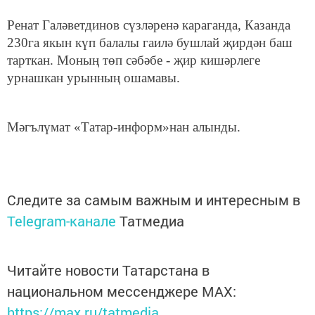
Ренат Галәветдинов сүзләренә караганда, Казанда
230га якын күп балалы гаилә бушлай җирдән баш
тарткан. Моның төп сәбәбе - җир кишәрлеге
урнашкан урынның ошамавы.
Мәгълүмат «Татар-информ»нан алынды.
Следите за самым важным и интересным в
Telegram-канале
Татмедиа
Читайте новости Татарстана в
национальном мессенджере MАХ:
https://max.ru/tatmedia