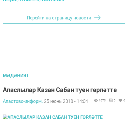
Перейти на страницу новости
МӘДӘНИЯТ
Апаслылар Казан Сабан туен гөрләтте
Апастово-информ,
25 июнь 2018 - 14:04
1675
0
0