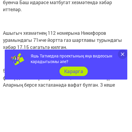
буенча Баш идарәсе матбугат хезмәтендә хәбәр
иттеләр.
Ашыгыч хезмәтнең 112 номерына Никифоров
урамындагы 71нче йортта газ шартлавы турындагы
хәбәр 17.15 сәгатьтә килгән.
Яшь Татмедиа проектының яңа видеосын
карадыгызмы әле?
5 катлы 8 подъездлы йортның 5нче катындагы
Карарга
фатирда газ шартлау сәбәпле, 10 кеше зыян күргән.
Аларның берсе хастаханәдә вафат булган. 3 кеше
хастаханәдә реанимация бүлегендә ята. Аларның берсе
- 8 яшьлек кыз бала.
Рөстәм Миңнеханов профиль ведомстволарына