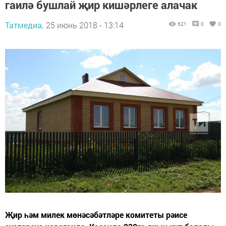
гаилә бушлай җир кишәрлеге алачак
Татмедиа,
25 июнь 2018 - 13:14
621
0
0
Җир һәм милек мөнәсәбәтләре комитеты рәисе