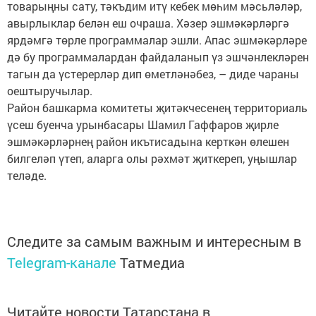
товарыңны сату, тәкъдим итү кебек мөһим мәсьләләр,
авырлыклар белән еш очраша. Хәзер эшмәкәрләргә
ярдәмгә төрле программалар эшли. Апас эшмәкәрләре
дә бу программалардан файдаланып үз эшчәнлекләрен
тагын да үстерерләр дип өметләнәбез, – диде чараны
оештыручылар.
Район башкарма комитеты җитәкчесенең территориаль
үсеш буенча урынбасары Шамил Гаффаров җирле
эшмәкәрләрнең район икътисадына керткән өлешен
билгеләп үтеп, аларга олы рәхмәт җиткереп, уңышлар
теләде.
Следите за самым важным и интересным в
Telegram-канале
Татмедиа
Читайте новости Татарстана в