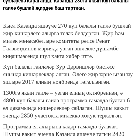
сүзләренә караганда, Казанда 230га якын күп балалы
гаилә бушлай җирдән баш тарткан.
Быел Казанда яшәүче 270 күп балалы гаилә бушлай
җир кишәрлеге алырга теләк белдергән. Җир һәм
милек мөнәсәбәтләре комитеты рәисе Ренат
Галәветдинов мэриядә узган эшлекле дүшәмбе
киңәшмәсендә шул хакта хәбәр итте.
Күп балалы гаиләләр Зур Дәрвишләр бистәсе
янында кишәрлекләр алган. Әлеге җирләрне ызанлау
эшләре 2017 елның ноябрендә төгәлләнгән.
1300гә якын гаилә – узган елның октябреннән, ә
4800 күп балалы гаилә программа гамәлдә булган 6
ел дәвамында кишәрлекләр сайлаган. Шушы вакыт
эчендә 2850 участокта милеккә хокук теркәлгән.
Программа ел ахырына кадәр гамәлдә булачак.
Шушы вакыт эчендә Казанда яшәүче тагын 2420