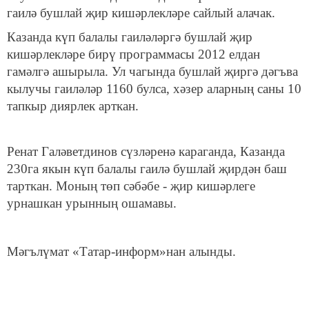
гаилә бушлай җир кишәрлекләре сайлый алачак.
Казанда күп балалы гаиләләргә бушлай җир
кишәрлекләре бирү программасы 2012 елдан
гамәлгә ашырыла. Ул чагында бушлай җиргә дәгъва
кылучы гаиләләр 1160 булса, хәзер аларның саны 10
тапкыр диярлек арткан.
Ренат Галәветдинов сүзләренә караганда, Казанда
230га якын күп балалы гаилә бушлай җирдән баш
тарткан. Моның төп сәбәбе - җир кишәрлеге
урнашкан урынның ошамавы.
Мәгълүмат «Татар-информ»нан алынды.