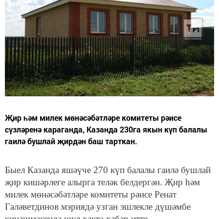
Җир һәм милек мөнәсәбәтләре комитеты рәисе
сүзләренә караганда, Казанда 230га якын күп балалы
гаилә бушлай җирдән баш тарткан.
Быел Казанда яшәүче 270 күп балалы гаилә бушлай
җир кишәрлеге алырга теләк белдергән. Җир һәм
милек мөнәсәбәтләре комитеты рәисе Ренат
Галәветдинов мэриядә узган эшлекле дүшәмбе
киңәшмәсендә шул хакта хәбәр итте.