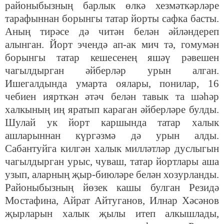
районыбызның барлык өлкә хезмәткәрләре
тарафыннан борынгы татар йорты сафка басты.
Аның тирәсе дә читән белән әйләндереп
алынган. Йорт эчендә ап-ак мич тә, гомумән
борынгы татар кешесенең яшәү рәвешен
чагылдырган әйберләр урын алган.
Ишегалдында умарта оялары, понилар, 16
чебиен иярткән әтәч белән тавык та шәһәр
халкының иң яратып караган әйберләре булды.
Шулай ук йорт каршында татар халык
ашларыннан күргәзмә дә урын алды.
Сабантуйга килгән халык милләтләр дуслыгын
чагылдырган урыс, чуваш, татар йортлары аша
узып, аларның җыр-биюләре белән хозурланды.
Районыбызның йөзек кашы булган Резидә
Мостафина, Айрат Айтуганов, Илнар Хәсәнов
җырларын халык җылы итеп алкышлады,