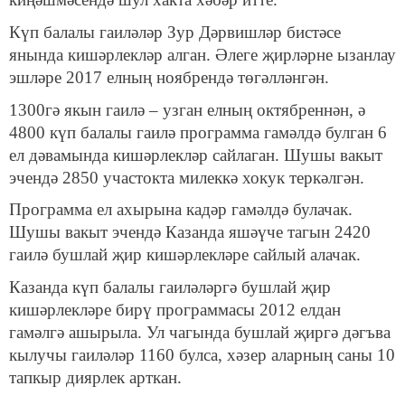
Күп балалы гаиләләр Зур Дәрвишләр бистәсе
янында кишәрлекләр алган. Әлеге җирләрне ызанлау
эшләре 2017 елның ноябрендә төгәлләнгән.
1300гә якын гаилә – узган елның октябреннән, ә
4800 күп балалы гаилә программа гамәлдә булган 6
ел дәвамында кишәрлекләр сайлаган. Шушы вакыт
эчендә 2850 участокта милеккә хокук теркәлгән.
Программа ел ахырына кадәр гамәлдә булачак.
Шушы вакыт эчендә Казанда яшәүче тагын 2420
гаилә бушлай җир кишәрлекләре сайлый алачак.
Казанда күп балалы гаиләләргә бушлай җир
кишәрлекләре бирү программасы 2012 елдан
гамәлгә ашырыла. Ул чагында бушлай җиргә дәгъва
кылучы гаиләләр 1160 булса, хәзер аларның саны 10
тапкыр диярлек арткан.