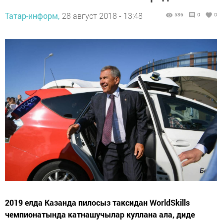
Татар-информ,
28 август 2018 - 13:48
536
0
0
2019 елда Казанда пилосыз таксидан WorldSkills
чемпионатында катнашучылар куллана ала, диде