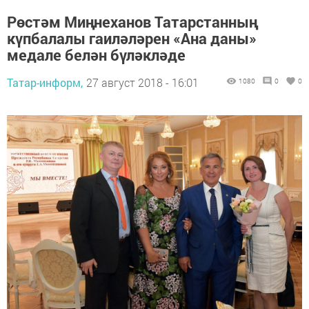
Рөстәм Миңнеханов Татарстанның
күпбалалы гаиләләрен «Ана даны»
медале белән бүләкләде
Татар-информ,
27 август 2018 - 16:01
1080
0
0