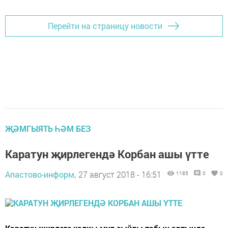
Перейти на страницу новости
ҖӘМГЫЯТЬ ҺӘМ БЕЗ
Каратун җирлегендә Корбан ашы үтте
Апастово-информ,
27 август 2018 - 16:51
1185
0
0