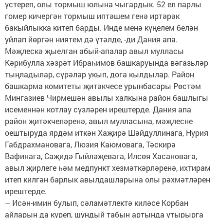
үстереп, олы тормыш юлына чыгардык. 52 ел парлы
гомер кичергән тормыш иптәшем генә иртәрәк
бакыйлыкка китеп барды. Инде менә күңелем белән
уйлап йөргән ниятем дә үтәлде, -ди Дания апа.
Мәҗлескә җыелган абый-апалар авыл мулласы
Кәрибулла хәзрәт Ибраһимов башкаруында вәгазьләр
тыңладылар, сүрәләр укып, дога кылдылар. Район
башкарма комитеты җитәкчесе урынбасары Рөстәм
Мингазиев Чирмешән авылы халкына район башлыгы
исеменнән котлау сүзләрен ирештерде. Дания апа
район җитәкчеләренә, авыл мулласына, мәҗлесне
оештыруда ярдәм иткән Хаҗирә Шәйдуллинага, Нурия
Габдрахмановага, Люзия Каюмовага, Тәскирә
Вафинага, Саҗидә Гыйләҗевага, Илсөя Хасановага,
авыл җирлеге һәм медпункт хезмәткәрләренә, ихтирам
итеп килгән барлык авылдашларына олы рәхмәтләрен
ирештерде.
– Исән-имин булып, сәламәтлектә киләсе Корбан
айларын да күреп, шундый табын артында утырырга