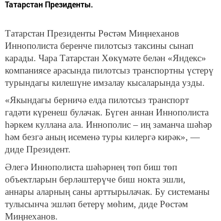
Татарстан Президенты.
Татарстан Президенты Рөстәм Миңнеханов
Иннополиста беренче пилотсыз таксины сынап
карады. Чара Татарстан Хөкүмәте белән «Яндекс»
компаниясе арасында пилотсыз транспортны үстерү
турындагы килешүне имзалау кысаларында узды.
«Якындагы берничә елда пилотсыз транспорт
гадәти күренеш булачак. Бүген аннан Иннополиста
һәркем куллана ала. Иннополис – иң заманча шәһәр
һәм безгә аның исеменә туры килергә кирәк», —
диде Президент.
Әлегә Иннополиста шәһәрнең төп биш төп
объектларын берләштерүче биш нокта эшли,
аннары аларның саны арттырылачак. Бу системаны
тулысынча эшләп бетерү мөһим, диде Рөстәм
Миңнеханов.