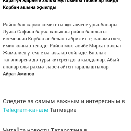
Каратун җирлеге халкы мул сыйлы табын артында
Корбан ашына җыелды
Район башкарма комитеты җитәкчесе урынбасары
Луиза Сафина барча халыкны район башлыгы
исеменнән Корбан ае белән тәбрик итте, сәламәтлек,
имин көннәр теләде. Район мөхтәсибе Мирхәт хәзрәт
Җамалиев үтемле вәгазьләр сөйләде. Барлык
таләпләренә дә туры китереп дога кылдылар. Абый –
апалар олы рәхмәтләрен әйтеп таралыштылар.
Айрат Аминов
Следите за самым важным и интересным в
Telegram-канале
Татмедиа
Читайте новости Татарстана в