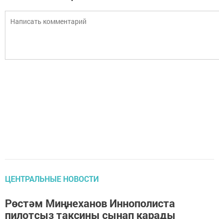
ЦЕНТРАЛЬНЫЕ НОВОСТИ
Рөстәм Миңнеханов Иннополиста
пилотсыз таксины сынап карады