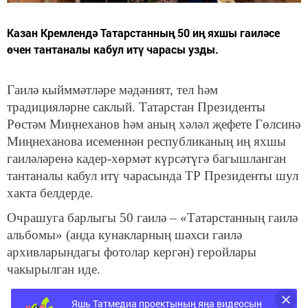
Казан Кремлендә Татарстанның 50 иң яхшы гаиләсе
өчен тантаналы кабул итү чарасы узды.
Гаилә кыйммәтләре мәдәният, тел һәм
традицияләрне саклый. Татарстан Президенты
Рөстәм Миңнеханов һәм аның хәләл җефете Гөлсинә
Миңнеханова исеменнән республиканың иң яхшы
гаиләләренә кадер-хөрмәт күрсәтүгә багышланган
тантаналы кабул итү чарасында ТР Президенты шул
хакта белдерде.
Очрашуга барлыгы 50 гаилә – «Татарстанның гаилә
альбомы» (анда кунакларның шәхси гаилә
архивларындагы фотолар кергән) геройлары
чакырылган иде.
Яшь Татмедиа проектының яңа видеосын