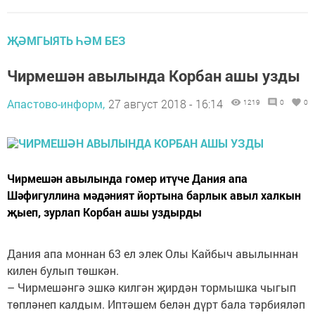
ҖӘМГЫЯТЬ ҺӘМ БЕЗ
Чирмешән авылында Корбан ашы узды
Апастово-информ,
27 август 2018 - 16:14
1219
0
0
Чирмешән авылында гомер итүче Дания апа
Шәфигуллина мәдәният йортына барлык авыл халкын
җыеп, зурлап Корбан ашы уздырды
Дания апа моннан 63 ел элек Олы Кайбыч авылыннан
килен булып төшкән.
– Чирмешәнгә эшкә килгән җирдән тормышка чыгып
төпләнеп калдым. Иптәшем белән дүрт бала тәрбияләп