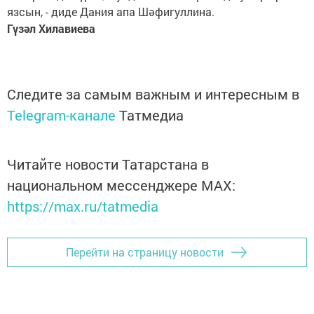
язсын, - диде Дания апа Шәфигуллина.
Гүзәл Хилавиева
Следите за самым важным и интересным в
Telegram-канале
Татмедиа
Читайте новости Татарстана в
национальном мессенджере MАХ:
https://max.ru/tatmedia
Перейти на страницу новости