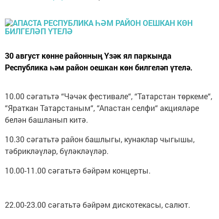
30 август көнне районның Үзәк ял паркында
Республика һәм район оешкан көн билгеләп үтелә.
10.00 сәгатьтә “Чәчәк фестивале“, “Татарстан төркеме“,
“Яраткан Татарстаным“, “Апастан селфи“ акцияләре
белән башланып китә.
10.30 сәгатьтә район башлыгы, кунаклар чыгышы,
тәбрикләүләр, бүләкләүләр.
10.00-11.00 сәгатьтә бәйрәм концерты.
22.00-23.00 сәгатьтә бәйрәм дискотекасы, салют.