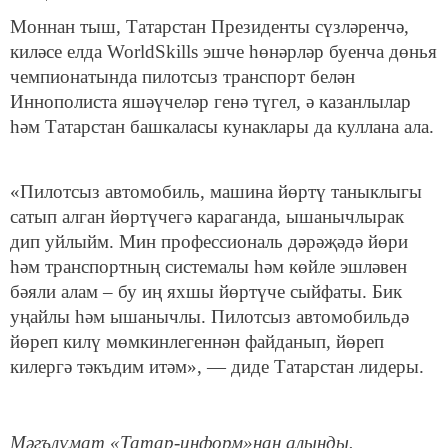
Моннан тыш, Татарстан Президенты сүзләренчә,
киләсе елда WorldSkills эшче һөнәрләр буенча дөнья
чемпионатында пилотсыз транспорт белән
Иннополиста яшәүчеләр генә түгел, ә казанлылар
һәм Татарстан башкаласы кунаклары да куллана ала.
«Пилотсыз автомобиль, машина йөртү таныклыгы
сатып алган йөртүчегә караганда, ышанычлырак
дип уйлыйм. Мин профессиональ дәрәҗәдә йөри
һәм транспортның системалы һәм көйле эшләвен
бәяли алам – бу иң яхшы йөртүче сыйфаты. Бик
уңайлы һәм ышанычлы. Пилотсыз автомобильдә
йөреп килү мөмкинлегеннән файданып, йөреп
килергә тәкъдим итәм», — диде Татарстан лидеры.
Мәгълүмат «Татар-информ»нан алынды.