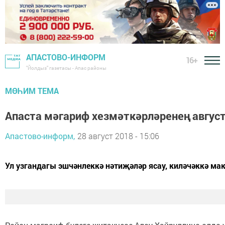
АПАСТОВО-ИНФОРМ
16+
"Йолдыз" газетасы - Апас районы
МӨҺИМ ТЕМА
Апаста мәгариф хезмәткәрләренең авгус
Апастово-информ,
28 август 2018 - 15:06
Ул узгандагы эшчәнлеккә нәтиҗәләр ясау, киләчәккә ма