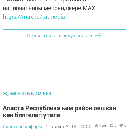
национальном мессенджере MАХ:
https://max.ru/tatmedia
Перейти на страницу новости
ҖӘМГЫЯТЬ ҺӘМ БЕЗ
Апаста Республика һәм район оешкан
көн билгеләп үтелә
Апастово-информ,
27 август 2018 - 16:36
1366
0
0