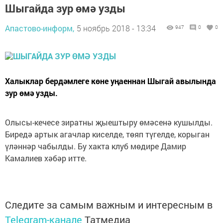
Шыгайда зур өмә узды
Апастово-информ,
5 ноябрь 2018 - 13:34
947
0
0
Халыклар бердәмлеге көне уңаеннан Шыгай авылында
зур өмә узды.
Олысы-кечесе зиратны җыештыру өмәсенә кушылды.
Биредә артык агачлар киселде, төяп түгелде, корыган
үләннәр чабылды. Бу хакта клуб мөдире Дамир
Камалиев хәбәр итте.
Следите за самым важным и интересным в
Telegram-канале
Татмедиа