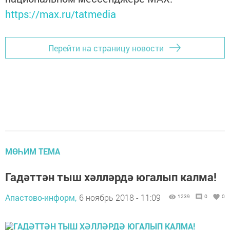
https://max.ru/tatmedia
Перейти на страницу новости
МӨҺИМ ТЕМА
Гадәттән тыш хәлләрдә югалып калма!
Апастово-информ,
6 ноябрь 2018 - 11:09
1239
0
0