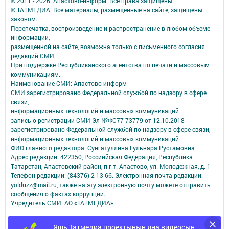
© 2011 - 2026. Апастово-информ. Все права защищены.
© ТАТМЕДИА. Все материалы, размещенные на сайте, защищены
законом.
Перепечатка, воспроизведение и распространение в любом объеме
информации,
размещенной на сайте, возможна только с письменного согласия
редакций СМИ.
При поддержке Республиканского агентства по печати и массовым
коммуникациям.
Наименование СМИ: Апастово-информ
СМИ зарегистрировано Федеральной службой по надзору в сфере
связи,
информационных технологий и массовых коммуникаций
запись о регистрации СМИ Эл №ФС77-73779 от 12.10.2018
зарегистрировано Федеральной службой по надзору в сфере связи,
информационных технологий и массовых коммуникаций
ФИО главного редактора: Сунгатуллина Гульнара Рустамовна
Адрес редакции: 422350, Россиийская Федерация, Республика
Татарстан, Апастовский район, п.г.т. Апастово, ул. Молодежная, д. 1
Телефон редакции: (84376) 2-13-66. Электронная почта редакции:
yolduzz@mail.ru, также на эту электронную почту можете отправить
сообщения о фактах коррупции.
Учредитель СМИ: АО «ТАТМЕДИА»
Антикоррупционная политика
Яшь Татмедиа проектының яңа видеосын