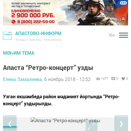
АПАСТОВО-ИНФОРМ
16+
"Йолдыз" газетасы - Апас районы
МӨҺИМ ТЕМА
Апаста “Ретро-концерт” узды
Елена Замалиева,
6 ноябрь 2018 - 12:52
1477
0
0
Узган якшәмбедә район мәдәният йортында “Ретро-
концерт” уздырылды.
❮
❯