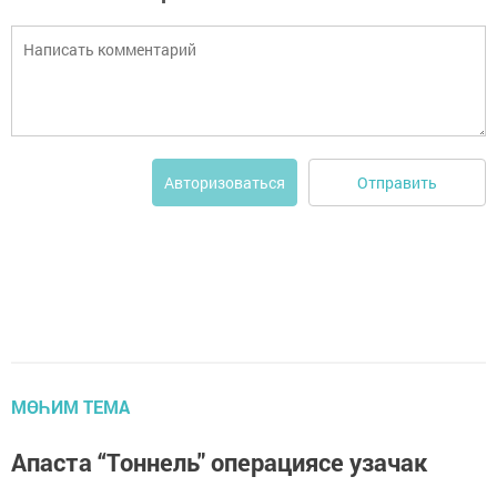
Отправить
Авторизоваться
МӨҺИМ ТЕМА
Апаста “Тоннель" операциясе узачак