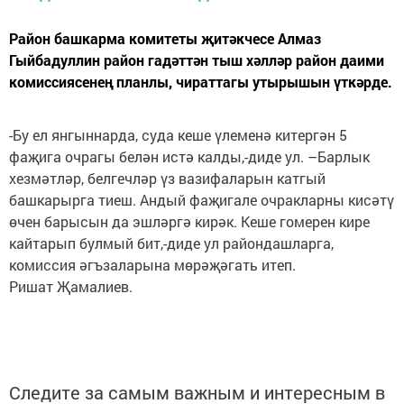
Район башкарма комитеты җитәкчесе Алмаз
Гыйбадуллин район гадәттән тыш хәлләр район даими
комиссиясенең планлы, чираттагы утырышын үткәрде.
-Бу ел янгыннарда, суда кеше үлеменә китергән 5
фаҗига очрагы белән истә калды,-диде ул. –Барлык
хезмәтләр, белгечләр үз вазифаларын катгый
башкарырга тиеш. Андый фаҗигале очракларны кисәтү
өчен барысын да эшләргә кирәк. Кеше гомерен кире
кайтарып булмый бит,-диде ул райондашларга,
комиссия әгъзаларына мөрәҗәгать итеп.
Ришат Җамалиев.
Следите за самым важным и интересным в