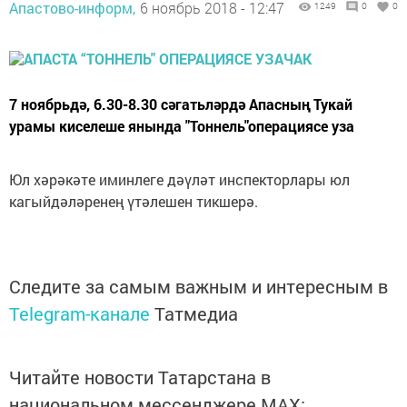
Апастово-информ,
6 ноябрь 2018 - 12:47
1249
0
0
7 ноябрьдә, 6.30-8.30 сәгатьләрдә Апасның Тукай
урамы киселеше янында "Тоннель"операциясе уза
Юл хәрәкәте иминлеге дәүләт инспекторлары юл
кагыйдәләренең үтәлешен тикшерә.
Следите за самым важным и интересным в
Telegram-канале
Татмедиа
Читайте новости Татарстана в
национальном мессенджере MАХ: