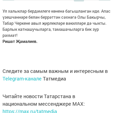
Ул халыклар бердәмлеге көненә багышланган иде. Апас
үзешчәннәре белән беррәттән сәхнәгә Олы Бакырчы,
Табар Черкене авыл җирлекләре вәкилләре дә чыкты.
Барлык катнашучыларга, тамашачыларга бик зур
рәхмәт!
Ришат Җамалиев.
Следите за самым важным и интересным в
Telegram-канале
Татмедиа
Читайте новости Татарстана в
национальном мессенджере MАХ:
https://max.ru/tatmedia