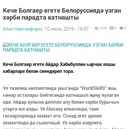
Кече Болгаер егете Белоруссиядә узган
хәрби парадта катнашты
Апастово-информ,
10 июль 2019 - 16:37
1216
0
0
Кече Болгаер егете Айдар Хәбибуллин һәрчак яхшы
хәбәрләре белән сөендереп тора.
Ул төзелеш көллиятендә укыганда “WorldSkillS“ яшь
һөнәр осталары бәйгесендә катнашып җиңү яулаган
иде. Айдар кулына диплом алу белән хәрби бурычын
үтәргә юл алды. Ул Мәскәү өлкәсендә, танк
гаскәрләрендә хезмәт итә. Солад егет армия
хезмәтендә дә сынатмый. Ул хәрби әзерлеге,