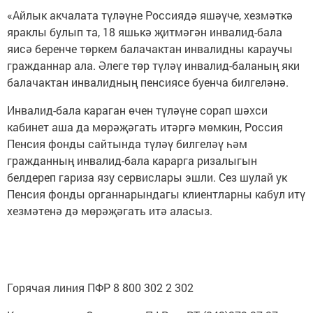
«Айлык акчалата түләүне Россиядә яшәүче, хезмәткә
яраклы булып та, 18 яшькә җитмәгән инвалид-бала
яисә беренче төркем балачактан инвалидны караучы
гражданнар ала. Әлеге төр түләү инвалид-баланың яки
балачактан инвалидның пенсиясе буенча билгеләнә.
Инвалид-бала караган өчен түләүне сорап шәхси
кабинет аша да мөрәҗәгать итәргә мөмкин, Россия
Пенсия фонды сайтында түләү билгеләү һәм
гражданның инвалид-бала карарга ризалыгын
белдереп гариза язу сервислары эшли. Сез шулай ук
Пенсия фонды органнарындагы клиентларны кабул итү
хезмәтенә дә мөрәҗәгать итә аласыз.
Горячая линия ПФР 8 800 302 2 302