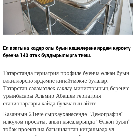
Ел азагына кадәр олы буын кешеләренә ярдәм күрсәтү
буенча 140 ятак булдырылырга тиеш.
Татарстанда гериатрия профиле буенча өлкән буын
вәкилләренә ярдәмне киңәйтмәкче булалар.
Татарстан сәламәтлек саклау министрының беренче
урынбасары Альмир Абашев гериатрия
стационарлары кайда булачагын әйтте.
Казанның 21нче сырхауханәсендә "Демография"
илкүләм проекты, аның кысаларында "Өлкән буын"
төбәк проектына багышланган киңәшмәдә ул