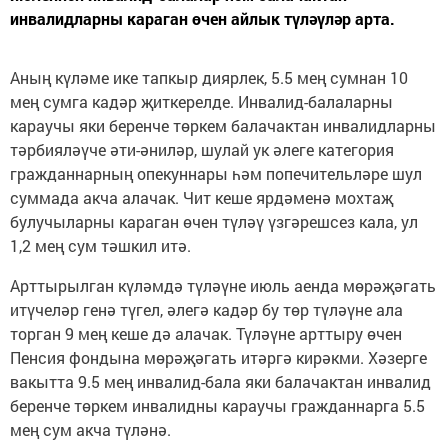
инвалидларны караган өчен айлык түләүләр арта.
Аның күләме ике тапкыр диярлек, 5.5 мең сумнан 10
мең сумга кадәр җиткерелде. Инвалид-балаларны
караучы яки беренче төркем балачактан инвалидларны
тәрбияләүче әти-әниләр, шулай ук әлеге категория
гражданнарның опекуннары һәм попечительләре шул
суммада акча алачак. Чит кеше ярдәменә мохтаҗ
булучыларны караган өчен түләү үзгәрешсез кала, ул
1,2 мең сум тәшкил итә.
Арттырылган күләмдә түләүне июль аенда мөрәҗәгать
итүчеләр генә түгел, әлегә кадәр бу төр түләүне ала
торган 9 мең кеше дә алачак. Түләүне арттыру өчен
Пенсия фондына мөрәҗәгать итәргә кирәкми. Хәзерге
вакытта 9.5 мең инвалид-бала яки балачактан инвалид
беренче төркем инвалидны караучы гражданнарга 5.5
мең сум акча түләнә.