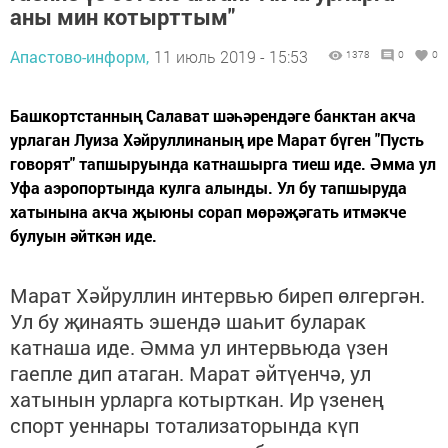
аны мин котырттым"
Апастово-информ,
11 июль 2019 - 15:53
1378
0
0
Башкортстанның Салават шәһәрендәге банктан акча
урлаган Луиза Хәйруллинаның ире Марат бүген "Пусть
говорят" тапшыруында катнашырга тиеш иде. Әмма ул
Уфа аэропортында кулга алынды. Ул бу тапшыруда
хатынына акча җыюны сорап мөрәҗәгать итмәкче
булуын әйткән иде.
Марат Хәйруллин интервью биреп өлгергән.
Ул бу җинаять эшендә шаһит буларак
катнаша иде. Әмма ул интервьюда үзен
гаепле дип атаган. Марат әйтүенчә, ул
хатынын урларга котырткан. Ир үзенең
спорт уеннары тотализаторында күп