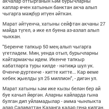
акчалар оттырганын һәм бурычларны
каплар өчен хатынын банктан акча алып
чыгарга мәҗбүр итүен әйткән.
Марат әйтүенчә, хатыны сейфтан акчаны 27
майда түгел, ә ике ел буена аз-азлап алып
чыккан.
"Беренче тапкыр 50 мең алып чыгарга
үгетләдем. Мин, уенда отып, бурычларны
кайтармакчы идем. Икенче тапкыр
кабатларга туры килде - нәтиҗә шул ук.
Өченче-дүртенче - китте китте... Кар өеме
кебек җыелды ул 25 миллион", - дигән ул.
Марат хатыны һәм ике кызы белән бер ай
буе качып йөргән. Аларны кайларда гына
булган дип уйламадылар - әмма чынлыкта
алар Салаваттан Казанга кадәр генә килгән.