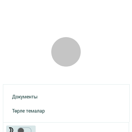
Документы
Төрле темалар