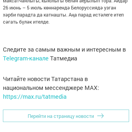
максатчанлыгы, кыюлыгы белән аерылып тора. Айдар
26 июнь – 5 июль көннәрендә Белоруссиядә узган
хәрби парадта да катнашты. Аңа парад истәлеге итеп
сәгать бүләк ителде.
Следите за самым важным и интересным в
Telegram-канале
Татмедиа
Читайте новости Татарстана в
национальном мессенджере MАХ:
https://max.ru/tatmedia
Перейти на страницу новости