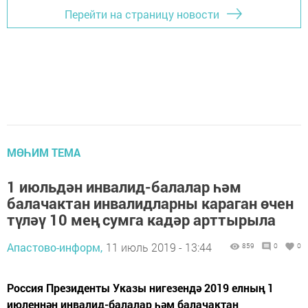
Перейти на страницу новости
МӨҺИМ ТЕМА
1 июльдән инвалид-балалар һәм
балачактан инвалидларны караган өчен
түләү 10 мең сумга кадәр арттырыла
Апастово-информ,
11 июль 2019 - 13:44
859
0
0
Россия Президенты Указы нигезендә 2019 елның 1
июленнән инвалид-балалар һәм балачактан