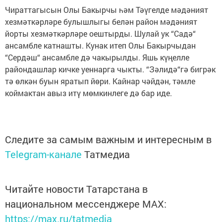
Чираттагысын Олы Бакырчы һәм Тәүгелде мәдәният
хезмәткәрләре булышлыгы белән район мәдәният
йорты хезмәткәрләре оештырды. Шулай ук “Садә“
ансамбле катнашты. Кунак итеп Олы Бакырчыдан
“Сердәш“ ансамбле дә чакырылды. Яшь күңелле
райондашлар кичке уеннарга чыкты. “Зәлидә“гә бигрәк
тә өлкән буын яратып йөри. Кайнар чәйдән, тәмле
коймактан авыз итү мөмкинлеге дә бар иде.
Следите за самым важным и интересным в
Telegram-канале
Татмедиа
Читайте новости Татарстана в
национальном мессенджере MАХ:
https://max.ru/tatmedia