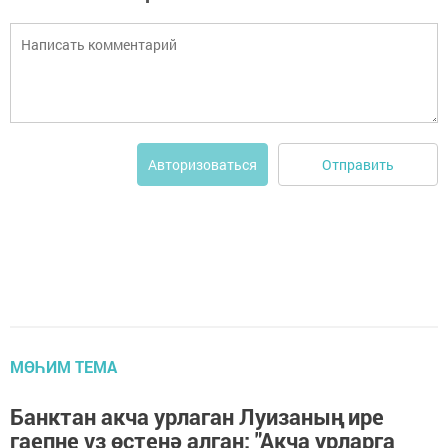
Отправить
Авторизоваться
МӨҺИМ ТЕМА
Банктан акча урлаган Луизаның ире
гаепне үз өстенә алган: "Акча урларга