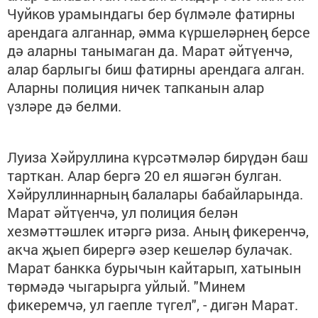
Чуйков урамындагы бер бүлмәле фатирны
арендага алганнар, әмма күршеләрнең берсе
дә аларны танымаган да. Марат әйтүенчә,
алар барлыгы биш фатирны арендага алган.
Аларны полиция ничек тапканын алар
үзләре дә белми.
Луиза Хәйруллина күрсәтмәләр бирүдән баш
тарткан. Алар бергә 20 ел яшәгән булган.
Хәйруллиннарның балалары бабайларында.
Марат әйтүенчә, ул полиция белән
хезмәттәшлек итәргә риза. Аның фикеренчә,
акча җыеп бирергә әзер кешеләр булачак.
Марат банкка бурычын кайтарып, хатынын
төрмәдә чыгарырга уйлый. "Минем
фикеремчә, ул гаепле түгел", - дигән Марат.