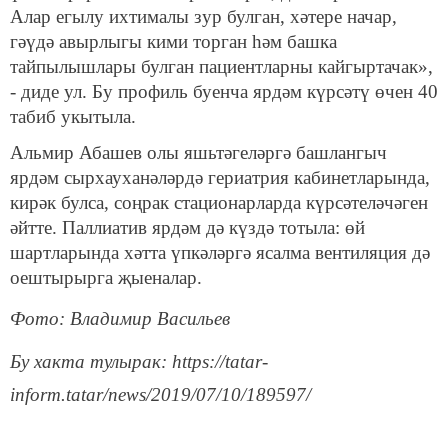
Алар егылу ихтималы зур булган, хәтере начар,
гәүдә авырлыгы кими торган һәм башка
тайпылышлары булган пациентларны кайгыртачак»,
- диде ул. Бу профиль буенча ярдәм күрсәтү өчен 40
табиб укытыла.
Альмир Абашев олы яшьтәгеләргә башлангыч
ярдәм сырхауханәләрдә гериатрия кабинетларында,
кирәк булса, соңрак стационарларда күрсәтеләчәген
әйтте. Паллиатив ярдәм дә күздә тотыла: өй
шартларында хәтта үпкәләргә ясалма вентиляция дә
оештырырга җыеналар.
Фото: Владимир Васильев
Бу хакта тулырак: https://tatar-
inform.tatar/news/2019/07/10/189597/