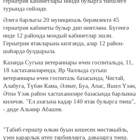
гериатрия кабинетлары нинди булырга тиешлеге
турында сөйләде.
Әлегә барлыгы 20 муниципаль берәмлектә 45
гериатрия кабинеты булыр дип ниятләнә. Бүгенгә
инде 12 районда мондый кабинетлар эшли.
Гериатрия ятакларына килгәндә, алар 12 район-
шәһәрдә булдырыла.
Казанда Сугыш ветераннары өчен госпитальдә, 11,
18 хастаханәләрендә, Яр Чаллыда сугыш
ветераннары өчен госпиталь базасында, Чистай,
Алабуга, Түбән Кама, Әлмәт, Буа, Апас, Яшел Үзән,
Әтнә Үзәк район хастаханәләре базасында барлыкка
киләчәк. "Ел азагына кадәр 140 ятак булырга тиеш",
- диде Альмир Абашев.
"Табиб-гериатр өлкән буын кешесен мөстәкыйль,
үзен карарлык итеп тәрбияләргә, дәваларга тиеш.