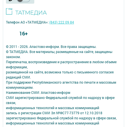
Телефон АО «ТАТМЕДИА»:
(843) 222 09 84
16+
© 2011 - 2026. Апастово-информ. Все права защищены.
© ТАТМЕДИА. Все материалы, размещенные на сайте, защищены
законом.
Перепечатка, воспроизведение и распространение в любом объеме
информации,
размещенной на сайте, возможна только с письменного согласия
редакций СМИ.
При поддержке Республиканского агентства по печати и массовым
коммуникациям.
Наименование СМИ: Апастово-информ
СМИ зарегистрировано Федеральной службой по надзору в сфере
связи,
информационных технологий и массовых коммуникаций
запись о регистрации СМИ Эл №ФС77-73779 от 12.10.2018
зарегистрировано Федеральной службой по надзору в сфере связи,
информационных технологий и массовых коммуникаций