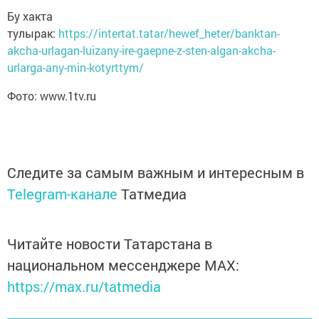
Бу хакта
тулырак:
https://intertat.tatar/hewef_heter/banktan-
akcha-urlagan-luizany-ire-gaepne-z-sten-algan-akcha-
urlarga-any-min-kotyrttym/
Фото: www.1tv.ru
Следите за самым важным и интересным в
Telegram-канале
Татмедиа
Читайте новости Татарстана в
национальном мессенджере MАХ:
https://max.ru/tatmedia