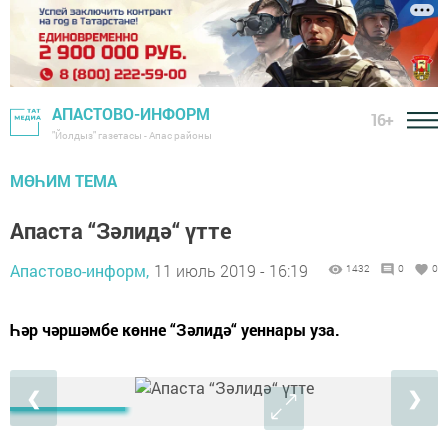
АПАСТОВО-ИНФОРМ
16+
"Йолдыз" газетасы - Апас районы
МӨҺИМ ТЕМА
Апаста “Зәлидә“ үтте
Апастово-информ,
11 июль 2019 - 16:19
1432
0
0
Һәр чәршәмбе көнне “Зәлидә“ уеннары уза.
❮
❯