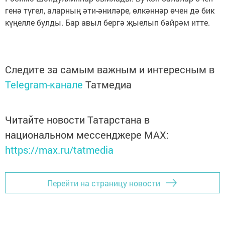
генә түгел, аларның әти-әниләре, өлкәннәр өчен дә бик
күңелле булды. Бар авыл бергә җыелып бәйрәм итте.
Следите за самым важным и интересным в
Telegram-канале
Татмедиа
Читайте новости Татарстана в
национальном мессенджере MАХ:
https://max.ru/tatmedia
Перейти на страницу новости