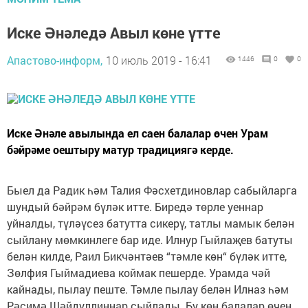
Иске Әнәледә Авыл көне үтте
Апастово-информ,
10 июль 2019 - 16:41
1446
0
0
Иске Әнәле авылында ел саен балалар өчен Урам
бәйрәме оештыру матур традициягә керде.
Быел да Радик һәм Талия Фәсхетдиновлар сабыйларга
шундый бәйрәм бүләк итте. Биредә төрле уеннар
уйналды, түләүсез батутта сикерү, татлы мамык белән
сыйлану мөмкинлеге бар иде. Илнур Гыйлаҗев батуты
белән килде, Раил Бикчәнтәев “тәмле көн“ бүләк итте,
Зөлфия Гыймадиева коймак пешерде. Урамда чәй
кайнады, пылау пеште. Тәмле пылау белән Илназ һәм
Рәсимә Шәйдуллиннар сыйлады. Бу көн балалар өчен