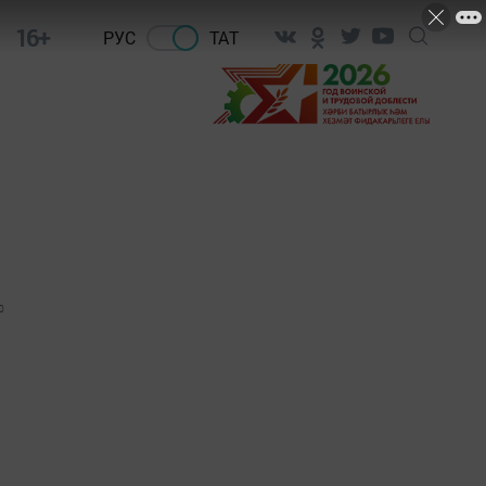
16+
РУС
ТАТ
0