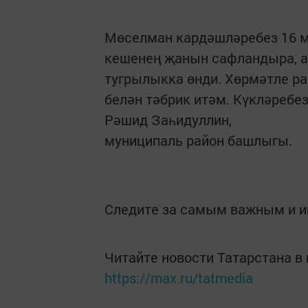
Мөселман кардәшләребез 16 м
кешенең җанын сафландыра, ан
тугрылыкка өнди. Хөрмәтле р
белән тәбрик итәм. Күкләребез
Рәшид Заһидуллин,
муниципаль район башлыгы.
Следите за самым важным и 
Читайте новости Татарстана 
https://max.ru/tatmedia