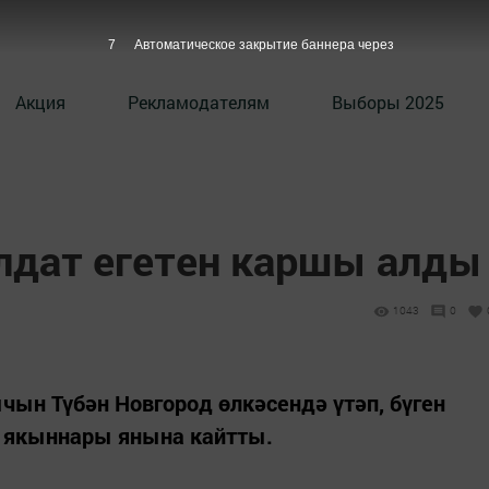
6
Автоматическое закрытие баннера через
Акция
Рекламодателям
Выборы 2025
олдат егетен каршы алды
1043
0
чын Түбән Новгород өлкәсендә үтәп, бүген
, якыннары янына кайтты.