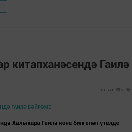
ар китапханәсендә Гаилә
1085
0
ендә Халыкара Гаилә көне билгеләп үтелде