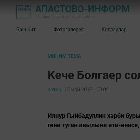
АПАСТОВО-ИНФОРМ
"Йолдыз" газетасы - Апас районы
Баш бит
Фотогалерея
Котлаулар
МӨҺИМ ТЕМА
Кече Болгаер с
автор,
16 май 2018 - 09:02
Илнур Гыйбадуллин хәрби буры
генә туган авылына әти-әнисе