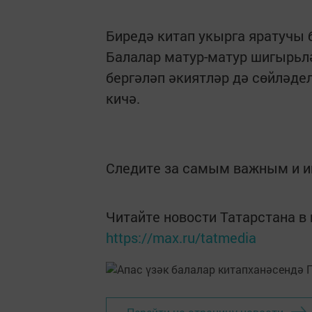
Биредә китап укырга яратучы 
Балалар матур-матур шигырьлә
бергәләп әкиятләр дә сөйләде
кичә.
Следите за самым важным и 
Читайте новости Татарстана 
https://max.ru/tatmedia