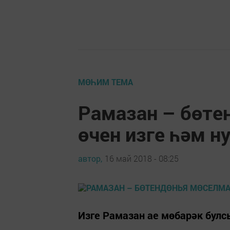
МӨҺИМ ТЕМА
Рамазан – бөте
өчен изге һәм н
автор,
16 май 2018 - 08:25
Изге Рамазан ае мөбарәк булс