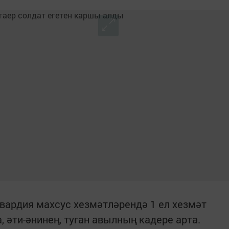
вардия махсус хезмәтләрендә 1 ел хезмәт
, әти-әнинең, туган авылның кадере арта.