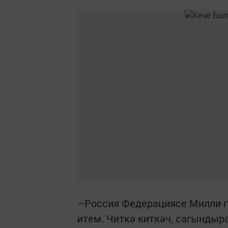
–Россия Федерациясе Милли г
итем. Читкә киткәч, сагындыра