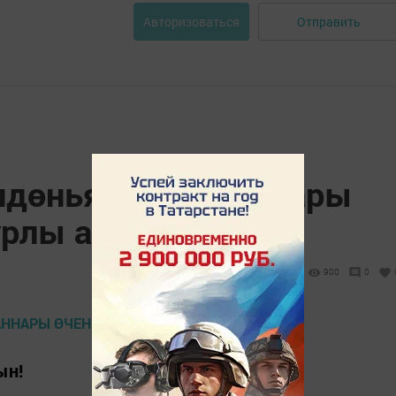
Отправить
Авторизоваться
ндөнья мөселманнары
урлы ай
900
0
ын!