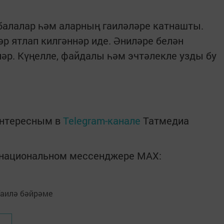
балалар һәм аларның гаиләләре катнашты.
р ятлап килгәннәр иде. Әниләре белән
ләр. Күңелле, файдалы һәм эчтәлекле узды бу
интересным в
Telegram-канале
Татмедиа
в национальном мессенджере MАХ: