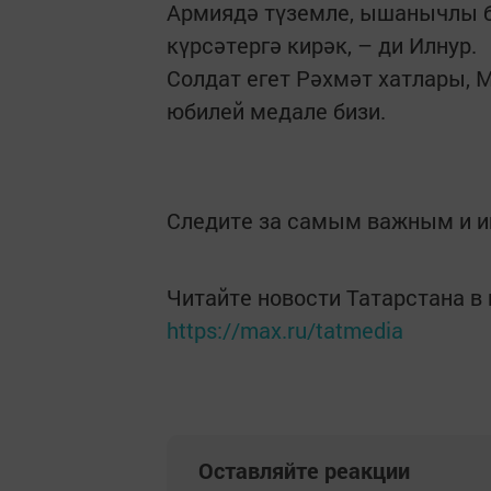
Армиядә түземле, ышанычлы бу
күрсәтергә кирәк, – ди Илнур.
Солдат егет Рәхмәт хатлары, 
юбилей медале бизи.
Следите за самым важным и 
Читайте новости Татарстана 
https://max.ru/tatmedia
Оставляйте реакции