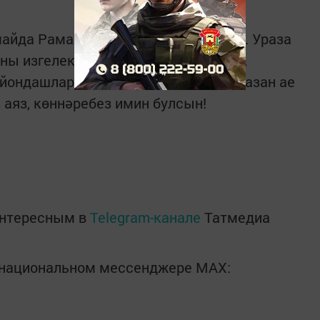
айда Рамазан Шәриф аена аяк баса. Ураза
ы изгелеккә, тәртипкә, түземлеккә,
айондашлар! Барыгызны да изге Рамазан ае
 аяз, көннәребез имин булсын!
интересным в
Telegram-канале
Татмедиа
в национальном мессенджере MАХ: