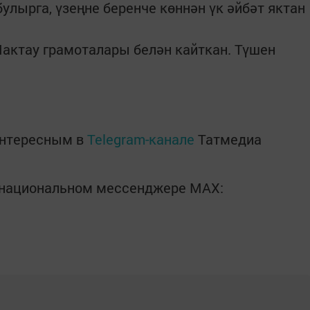
лырга, үзеңне беренче көннән үк әйбәт яктан
Мактау грамоталары белән кайткан. Түшен
интересным в
Telegram-канале
Татмедиа
в национальном мессенджере MАХ: