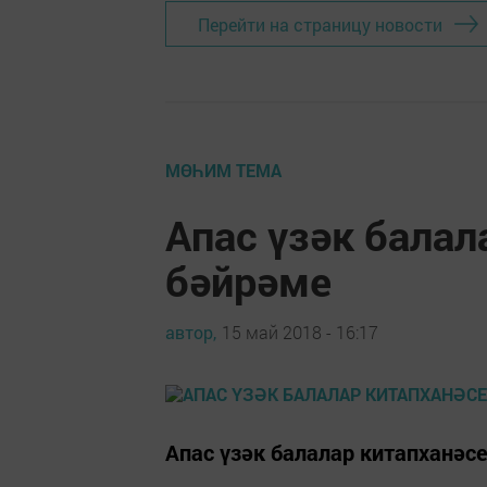
Перейти на страницу новости
МӨҺИМ ТЕМА
Апас үзәк балал
бәйрәме
автор,
15 май 2018 - 16:17
Апас үзәк балалар китапханәс