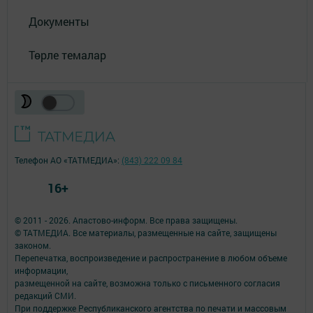
Документы
Төрле темалар
Телефон АО «ТАТМЕДИА»:
(843) 222 09 84
16+
© 2011 - 2026. Апастово-информ. Все права защищены.
© ТАТМЕДИА. Все материалы, размещенные на сайте, защищены
законом.
Перепечатка, воспроизведение и распространение в любом объеме
информации,
размещенной на сайте, возможна только с письменного согласия
редакций СМИ.
При поддержке Республиканского агентства по печати и массовым