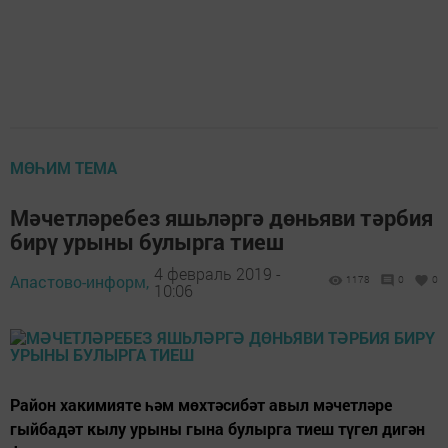
МӨҺИМ ТЕМА
Мәчетләребез яшьләргә дөньяви тәрбия
бирү урыны булырга тиеш
4 февраль 2019 -
Апастово-информ,
1178
0
0
10:06
Район хакимияте һәм мөхтәсибәт авыл мәчетләре
гыйбадәт кылу урыны гына булырга тиеш түгел дигән