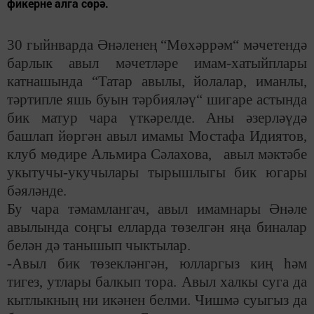
фикерне алга сөрә.
30 гыйнварда Әнәленең “Мөхәррәм“ мәчетендә
барлык авыл мәчетләре имам-хатыйплары
катнашында “Татар авылы, йолалар, иманлы,
тәртипле яшь буын тәрбияләү“ шигаре астында
бик матур чара үткәрелде. Аны әзерләүдә
башлап йөргән авыл имамы Мостафа Идиятов,
клуб мөдире Альмира Сәлахова, авыл мәктәбе
укытучы-укучылары тырышлыгы бик югары
бәяләнде.
Бу чара тәмамлангач, авыл имамнары Әнәле
авылында соңгы елларда төзелгән яңа биналар
белән дә танышып чыктылар.
-Авыл бик төзекләнгән, юлларгыз киң һәм
тигез, утлары балкып тора. Авыл халкы суга да
кытлыкның ни икәнен белми. Чишмә суыгыз да