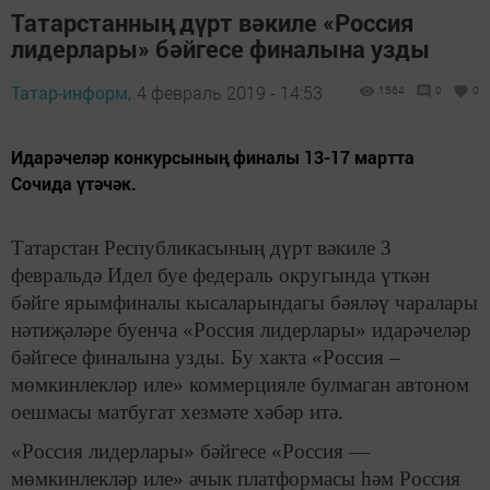
Татарстанның дүрт вәкиле «Россия
лидерлары» бәйгесе финалына узды
Татар-информ,
4 февраль 2019 - 14:53
1564
0
0
Идарәчеләр конкурсының финалы 13-17 мартта
Сочида үтәчәк.
Татарстан Республикасының дүрт вәкиле 3
февральдә Идел буе федераль округында үткән
бәйге ярымфиналы кысаларындагы бәяләү чаралары
нәтиҗәләре буенча «Россия лидерлары» идарәчеләр
бәйгесе финалына узды. Бу хакта «Россия –
мөмкинлекләр иле» коммерцияле булмаган автоном
оешмасы матбугат хезмәте хәбәр итә.
«Россия лидерлары» бәйгесе «Россия —
мөмкинлекләр иле» ачык платформасы һәм Россия