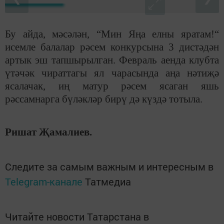
Бу айда, мәсәлән, “Мин Яңа елны яратам!“
исемле балалар рәсем конкурсына 3 дистәдән
артык эш тапшырылган. Февраль аенда клубта
үтәчәк чираттагы ял чарасында аңа нәтиҗә
ясалачак, иң матур рәсем ясаган яшь
рәссамнарга бүләкләр бирү дә күздә тотыла.
Ришат Җамалиев.
Следите за самым важным и интересным в
Telegram-канале
Татмедиа
Читайте новости Татарстана в