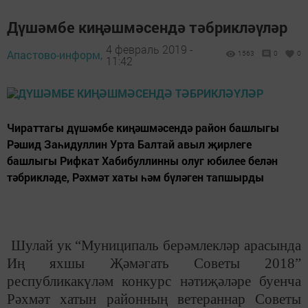
Дүшәмбе киңәшмәсендә тәбрикләүләр
4 февраль 2019 -
Апастово-информ,
1563
0
0
11:42
Чираттагы дүшәмбе киңәшмәсендә район башлыгы
Рәшид Заһидуллин Урта Балтай авыл җирлеге
башлыгы Рифкат Хабибуллинны олуг юбилее белән
тәбрикләде, Рәхмәт хаты һәм бүләген тапшырды
Шулай ук “Муниципаль берәмлекләр арасында
Иң яхшы Җәмәгать Советы
2018”
республикакүләм конкурс нәтиҗәләре буенча
Рәхмәт хатын районның ветераннар Советы