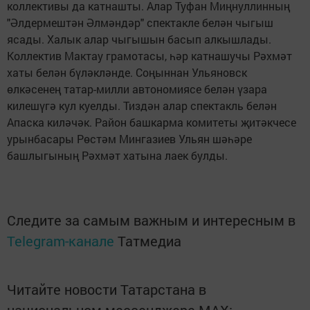
коллективы да катнашты. Алар Туфан Миңнуллинның
"Әлдермештән Әлмәндәр" спектакле белән чыгыш
ясады. Халык алар чыгышын басып алкышлады.
Коллектив Мактау грамотасы, һәр катнашучы Рәхмәт
хаты белән бүләкләнде. Соңыннан Ульяновск
өлкәсенең татар-милли автономиясе белән үзара
килешүгә кул куелды. Тиздән алар спектакль белән
Апаска киләчәк. Район башкарма комитеты җитәкчесе
урынбасары Рөстәм Мингазиев Ульян шәһәре
башлыгының Рәхмәт хатына лаек булды.
Следите за самым важным и интересным в
Telegram-канале
Татмедиа
Читайте новости Татарстана в