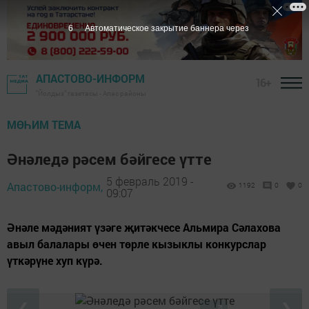
5
Автоматическое закрытие баннера через
АПАСТОВО-ИНФОРМ
16+
"Йолдыз" газетасы - Апас районы
МӨҺИМ ТЕМА
Әнәледә рәсем бәйгесе үтте
5 февраль 2019 -
Апастово-информ,
1192
0
0
09:07
Әнәле мәдәният үзәге җитәкчесе Альмира Сәлахова
авыл балалары өчен төрле кызыклы конкурслар
үткәрүне хуп күрә.
❮
❯