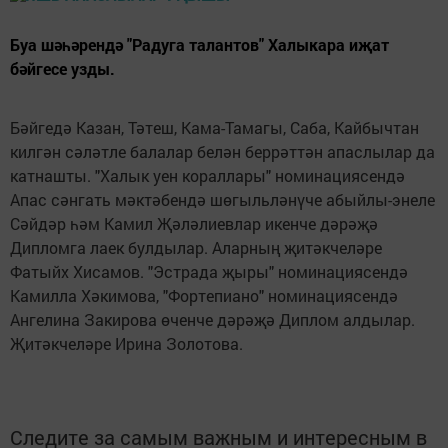
Буа шәһәрендә "Радуга талантов" Халыкара иҗат
бәйгесе узды.
Бәйгедә Казан, Тәтеш, Кама-Тамагы, Саба, Кайбычтан
килгән сәләтле балалар белән беррәттән апаслылар да
катнашты. "Халык уен кораллары" номинациясендә
Апас сәнгать мәктәбендә шөгыльләнүче абыйлы-энеле
Сәйдәр һәм Камил Җәләлиевлар икенче дәрәҗә
Дипломга лаек булдылар. Аларның җитәкчеләре
Фатыйх Хисамов. "Эстрада җыры" номинациясендә
Камилла Хәкимова, "Фортепиано" номинациясендә
Ангелина Закирова өченче дәрәҗә Диплом алдылар.
Җитәкчеләре Ирина Золотова.
Следите за самым важным и интересным в