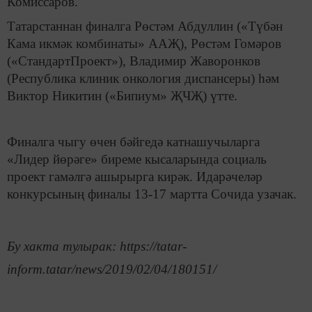
Комиссаров.
Татарстаннан финалга Рөстәм Абдуллин («Түбән
Кама икмәк комбинаты» ААҖ), Рөстәм Гомәров
(«СтандартПроект»), Владимир Жаворонков
(Республика клиник онкология диспансеры) һәм
Виктор Никитин («Бипиум» ҖЧҖ) үтте.
Финалга чыгу өчен бәйгедә катнашучыларга
«Лидер йөрәге» биреме кысаларында социаль
проект гамәлгә ашырырга кирәк. Идарәчеләр
конкурсының финалы 13-17 мартта Сочида узачак.
Бу хакта тулырак: https://tatar-
inform.tatar/news/2019/02/04/180151/