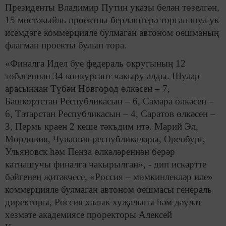
Президенты Владимир Путин указы белән төзелгән,
15 мөстәкыйль проектны берләштерә торган шул ук
исемдәге коммерцияле булмаган автоном оешманың
флагман проекты булып тора.
«Финалга Идел буе федераль округының 12
төбәгеннән 34 конкурсант чакыру алды. Шулар
арасыннан Түбән Новгород өлкәсен – 7,
Башкортстан Республикасын – 6, Самара өлкәсен –
6, Татарстан Республикасын – 4, Саратов өлкәсен –
3, Пермь краен 2 кеше тәкъдим итә. Марий Эл,
Мордовия, Чувашия республикалары, Оренбург,
Ульяновск һәм Пенза өлкәләреннән берәр
катнашучы финалга чакырылган», - дип искәртте
бәйгенең җитәкчесе, «Россия – мөмкинлекләр иле»
коммерцияле булмаган автоном оешмасы генераль
директоры, Россия халык хуҗалыгы һәм дәүләт
хезмәте академиясе проректоры Алексей