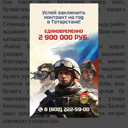
бик тәмле икән. Булганына шөкер итеп,
булмаганын булдырып, исән-имин яшәргә
язсын,-диделәр алар бертавыштан.
Семинар-уку рәвешендә үткән бу чарада район
мәдәният бүлеге җитәкчесе Рөстәм Мингазиев
катнашты.
-Район башлыгы тәкъдимен авыл җирле
үзидарә җитәкчеләре, имамнар, мәдәният
йортлары, балалар бакчалары, клуб, мәктәп
җитәкчеләре дә күтәреп алды. Район мәдәният
бүлеге урыннарда уртак фикергә килеп, ай саен
мәчетле авылларда менә шундый мөһим, яшь
буынга үрнәк һәм гыйбрәт булырлык бу
чараларны узган ел ахырыннан үткәрә
башлады,-диде ул. –Борнаш һәм Югары Балтай
авыл мәчетләрендә дә алар шулай ук югары
дәрәҗәдә уздырылды.