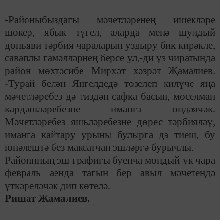
-Районыбыздагы мәчетләренең ишекләре
шөкер, ябык түгел, аларда менә шундый
дөньяви тәрбия чараларын уздыру бик кирәкле,
саваплы гамәлләрнең берсе ул,-ди үз чиратында
район мөхтәсибе Мирхәт хәзрәт Җамалиев.
-Турай белән Янгелдедә төзелеп килүче яңа
мәчетләребез дә тиздән сафка басып, мөселман
кардәшләребезне иманга өндәячәк.
Мәчетләребез яшьләребезне дөрес тәрбияләү,
иманга кайтару урыны булырга да тиеш, бу
юнәлештә без максатчан эшләргә бурычлы.
Районнның эш графигы буенча мондый ук чара
февраль аенда тагын бер авыл мәчетендә
үткәреләчәк дип көтелә.
Ришат Жамалиев.