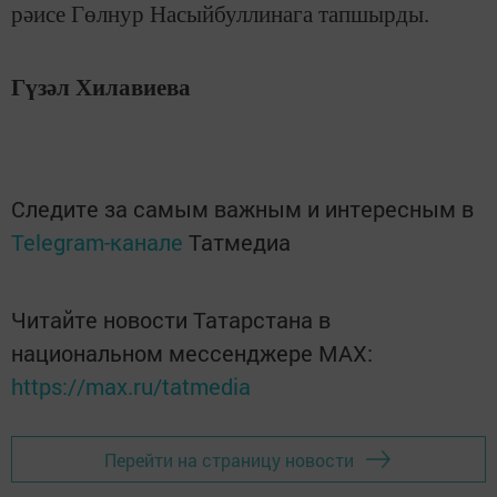
рәисе Гөлнур Насыйбуллинага тапшырды.
Гүзәл Хилавиева
Следите за самым важным и интересным в
Telegram-канале
Татмедиа
Читайте новости Татарстана в
национальном мессенджере MАХ:
https://max.ru/tatmedia
Перейти на страницу новости