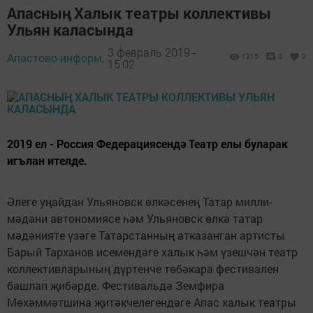
Апасның Халык театры коллективы
Ульян каласында
3 февраль 2019 -
Апастово-информ,
1315
0
0
15:02
2019 ел - Россия Федерациясендә Театр елы буларак
игълан ителде.
Әлеге уңайдан Ульяновск өлкәсенең Татар милли-
мәдәни автономиясе һәм Ульяновск өлкә татар
мәдәнияте үзәге Татарстанның атказанган артисты
Барый Тарханов исемендәге халык һәм үзешчән театр
коллективларының дүртенче төбәкара фестивален
башлап җибәрде. Фестивальдә Земфира
Мөхәммәтшина җитәкчелегендәге Апас халык театры