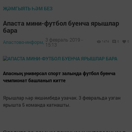
ҖӘМГЫЯТЬ ҺӘМ БЕЗ
Апаста мини-футбол буенча ярышлар
бара
3 февраль 2019 -
Апастово-информ,
1474
0
0
15:13
Апасның универсал спорт залында футбол буенча
чемпионат башланып китте
Ярышлар һәр якшәмбедә узачак. 3 февральдә узган
ярышта 5 команда катнашты.