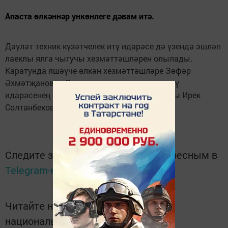
Апаста өлкәннәр ункөнлеге дәвам итә.
Дәүләт техник күзәтчелек итү идарәсе дә үзендә эшләп
лаеклы ялга чыгучы хезмәттәшләрен олылады.
Каратунда яшәүче өлкән хезмәттәшләре Зөфәр
Әхмәтҗановка Дәүләт техник күзәтчелек итү
идарәсенең баш дәүләт инженер-инспекторы Ирек
Солтанбеков бүләк тапшырды.
Следите за самым важным и интересным в
Telegram-канале
Татмедиа
Читайте новости Татарстана в
национальном мессенджере MАХ: