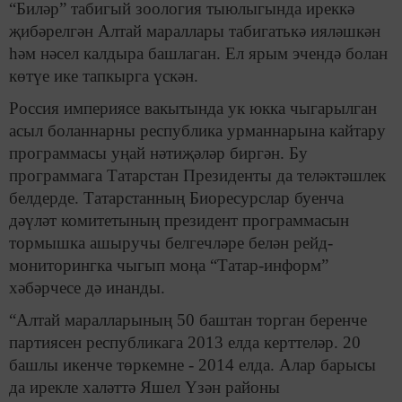
“Биләр” табигый зоология тыюлыгында иреккә
җибәрелгән Алтай мараллары табигатькә ияләшкән
һәм нәсел калдыра башлаган. Ел ярым эчендә болан
көтүе ике тапкырга үскән.
Россия империясе вакытында ук юкка чыгарылган
асыл боланнарны республика урманнарына кайтару
программасы уңай нәтиҗәләр биргән. Бу
программага Татарстан Президенты да теләктәшлек
белдерде. Татарстанның Биоресурслар буенча
дәүләт комитетының президент программасын
тормышка ашыручы белгечләре белән рейд-
мониторингка чыгып моңа “Татар-информ”
хәбәрчесе дә инанды.
“Алтай маралларының 50 баштан торган беренче
партиясен республикага 2013 елда керттеләр. 20
башлы икенче төркемне - 2014 елда. Алар барысы
да ирекле халәттә Яшел Үзән районы