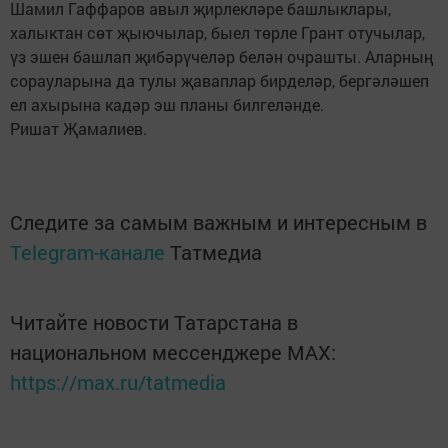
Шамил Гаффаров авыл җирлекләре башлыклары,
халыктан сөт җыючылар, быел төрле Грант отучылар,
үз эшен башлап җибәрүчеләр белән очрашты. Аларның
сорауларына да тулы җаваплар бирделәр, бергәләшеп
ел ахырына кадәр эш планы билгеләнде.
Ришат Җамалиев.
Следите за самым важным и интересным в
Telegram-канале
Татмедиа
Читайте новости Татарстана в
национальном мессенджере MАХ:
https://max.ru/tatmedia