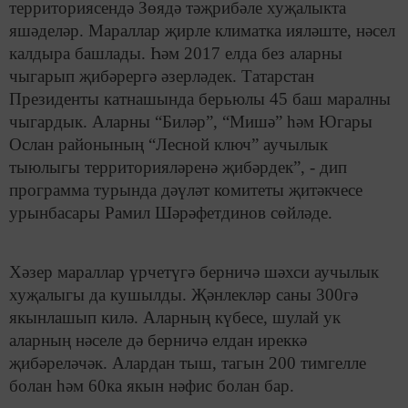
территориясендә Зөядә тәҗрибәле хуҗалыкта
яшәделәр. Мараллар җирле климатка ияләште, нәсел
калдыра башлады. Һәм 2017 елда без аларны
чыгарып җибәрергә әзерләдек. Татарстан
Президенты катнашында берьюлы 45 баш маралны
чыгардык. Аларны “Биләр”, “Мишә” һәм Югары
Ослан районының “Лесной ключ” аучылык
тыюлыгы территорияләренә җибәрдек”, - дип
программа турында дәүләт комитеты җитәкчесе
урынбасары Рамил Шәрәфетдинов сөйләде.
Хәзер мараллар үрчетүгә берничә шәхси аучылык
хуҗалыгы да кушылды. Җәнлекләр саны 300гә
якынлашып килә. Аларның күбесе, шулай ук
аларның нәселе дә берничә елдан иреккә
җибәреләчәк. Алардан тыш, тагын 200 тимгелле
болан һәм 60ка якын нәфис болан бар.