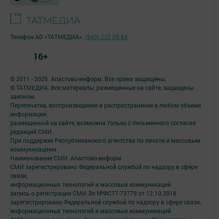
Телефон АО «ТАТМЕДИА»:
(843) 222 09 84
16+
© 2011 - 2026. Апастово-информ. Все права защищены.
© ТАТМЕДИА. Все материалы, размещенные на сайте, защищены
законом.
Перепечатка, воспроизведение и распространение в любом объеме
информации,
размещенной на сайте, возможна только с письменного согласия
редакций СМИ.
При поддержке Республиканского агентства по печати и массовым
коммуникациям.
Наименование СМИ: Апастово-информ
СМИ зарегистрировано Федеральной службой по надзору в сфере
связи,
информационных технологий и массовых коммуникаций
запись о регистрации СМИ Эл №ФС77-73779 от 12.10.2018
зарегистрировано Федеральной службой по надзору в сфере связи,
информационных технологий и массовых коммуникаций