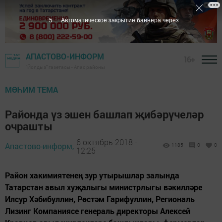
5
Автоматическое закрытие баннера через
АПАСТОВО-ИНФОРМ
16+
"Йолдыз" газетасы - Апас районы
МӨҺИМ ТЕМА
Районда үз эшен башлап җибәрүчеләр
очрашты
6 октябрь 2018 -
Апастово-информ,
1185
0
0
12:25
Район хакимиятенең зур утырышлар залында
Татарстан авыл хуҗалыгы министрлыгы вәкилләре
Илсур Хәбибуллин, Рөстәм Гарифуллин, Региональ
Лизинг Компаниясе генераль директоры Алексей