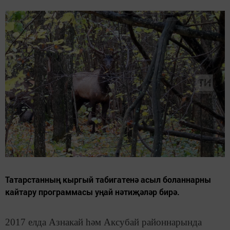
Татарстанның кыргый табигатенә асыл боланнарны
кайтару программасы уңай нәтиҗәләр бирә.
2017 елда Азнакай һәм Аксубай районнарында