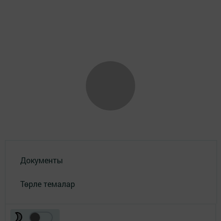
Документы
Төрле темалар