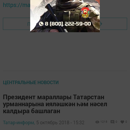
https://max.ru/tatmedia
Перейти на страницу новости
ЦЕНТРАЛЬНЫЕ НОВОСТИ
Президент мараллары Татарстан
урманнарына ияләшкән һәм нәсел
калдыра башлаган
Татар-информ,
5 октябрь 2018 - 15:32
1215
0
0