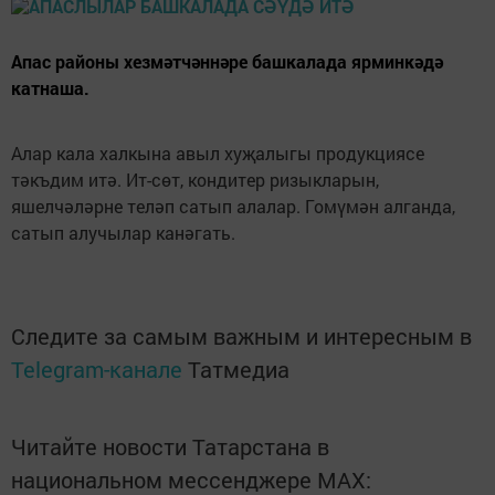
Апас районы хезмәтчәннәре башкалада ярминкәдә
катнаша.
Алар кала халкына авыл хуҗалыгы продукциясе
тәкъдим итә. Ит-сөт, кондитер ризыкларын,
яшелчәләрне теләп сатып алалар. Гомүмән алганда,
сатып алучылар канәгать.
Следите за самым важным и интересным в
Telegram-канале
Татмедиа
Читайте новости Татарстана в
национальном мессенджере MАХ: