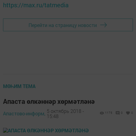
https://max.ru/tatmedia
Перейти на страницу новости
МӨҺИМ ТЕМА
Апаста өлкәннәр хөрмәтләнә
5 октябрь 2018 -
Апастово-информ,
1175
0
0
15:48