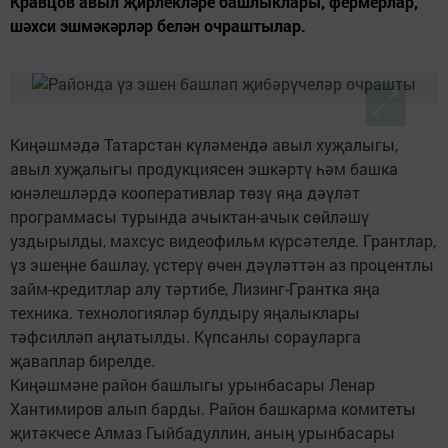
Кравцов авыл җирлекләре башлыклары, фермерлар,
шәхси эшмәкәрләр белән очраштылар.
Киңәшмәдә Татарстан күләмендә авыл хуҗалыгы,
авыл хуҗалыгы продукциясен эшкәртү һәм башка
юнәлешләрдә кооперативлар төзү яңа дәүләт
программасы турында ачыктан-ачык сөйләшү
уздырылды, махсус видеофильм күрсәтелде. Грантлар,
үз эшеңне башлау, үстерү өчен дәүләттән аз процентлы
займ-кредитлар алу тәртибе, Лизинг-Грантка яңа
техника. технологияләр булдыру яңалыклары
тәфсилләп аңлатылды. Күпсанлы сорауларга
җаваплар бирелде.
Киңәшмәне район башлыгы урынбасары Ленар
Хантимиров алып барды. Район башкарма комитеты
җитәкчесе Алмаз Гыйбадуллин, аның урынбасары