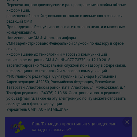
Перепечатка, воспроизведение и распространение в любом объеме
информации,
размещенной на сайте, возможна только с письменного согласия
редакций СМИ.
При поддержке Республиканского агентства по печати и массовым
коммуникациям.
Наименование СМИ: Апастово-информ
СМИ зарегистрировано Федеральной службой по надзору в сфере
связи,
информационных технологий и массовых коммуникаций
запись о регистрации СМИ Эл №ФС77-73779 от 12.10.2018
зарегистрировано Федеральной службой по надзору в сфере связи,
информационных технологий и массовых коммуникаций
ФИО главного редактора: Сунгатуллина Гульнара Рустамовна
Адрес редакции: 422350, Россиийская Федерация, Республика
Татарстан, Апастовский район, п.г.т. Апастово, ул. Молодежная, д. 1
Телефон редакции: (84376) 2-13-66. Электронная почта редакции:
yolduzz@mail.ru, также на эту электронную почту можете отправить
сообщения о фактах коррупции.
Учредитель СМИ: АО «ТАТМЕДИА»
Антикоррупционная политика
Яшь Татмедиа проектының яңа видеосын
АО «ТАТМЕДИА» использует «cookie»
для персонализации сервисов и
карадыгызмы әле?
удобства пользователей сайтом.
Использование «cookie» можно отменить в настройках браузера.