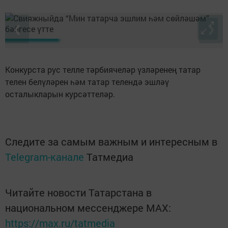
❮
❯
Конкурста рус телле тәрбиячеләр үзләренең татар
телен белүләрен һәм татар телендә эшләү
осталыкларын курсәттеләр.
Следите за самым важным и интересным в
Telegram-канале
Татмедиа
Читайте новости Татарстана в
национальном мессенджере MАХ:
https://max.ru/tatmedia