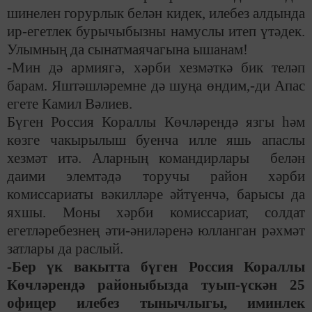
шинелен горурлык белән кидек, илебез алдында
ир-егетлек бурычыбызны намуслы итеп үтәдек.
Улымның да сынатмаячагына ышанам!
-Мин дә армиягә, хәрби хезмәткә бик теләп
барам. Яштәшләремне дә шуңа өндим,-ди Апас
егете Камил Вәлиев.
Бүген Россия Кораллы Көчләрендә язгы һәм
көзге чакырылыш буенча илле яшь апаслы
хезмәт итә. Аларның командирлары белән
даими элемтәдә торучы район хәрби
комиссариаты вәкилләре әйтүенчә, барысы да
яхшы. Моны хәрби комиссариат, солдат
егетләребезнең әти-әниләренә юлланган рәхмәт
затлары да раслый.
-Бер үк вакытта бүген Россия Кораллы
Көчләрендә районыбызда туып-үскән 25
офицер илебез тынычлыгы, иминлек