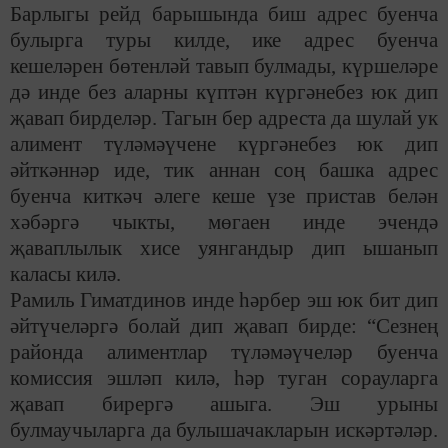
Барлыгы рейд барышында биш адрес буенча
булырга туры килде, ике адрес буенча
кешеләрен бөтенләй тавып булмады, күршеләре
дә инде без аларны күптән күргәнебез юк дип
җавап бирделәр. Тагын бер адреста да шулай ук
алимент түләмәүчене күргәнебез юк дип
әйткәннәр иде, тик аннан соң башка адрес
буенча киткәч әлеге кеше үзе пристав белән
хәбәргә чыкты, мөгаен инде эчендә
җаваплылык хисе уянгандыр дип ышанып
каласы килә.
Рамиль Гиматдинов инде һәрбер эш юк бит дип
әйтүчеләргә болай дип җавап бирде: “Сезнең
районда алиментлар түләмәүчеләр буенча
комиссия эшләп килә, һәр туган сорауларга
җавап бирергә ашыга. Эш урыны
булмаучыларга да булышачакларын искәртәләр.