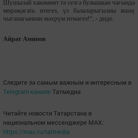
Шушылай хакимият тә сезгә булышкан чагында
мөрәҗәгать итегез, үз балаларыгызны яшәү
чыганагыннан мәхрүм итмәгез!“, - диде.
Айрат Аминов
Следите за самым важным и интересным в
Telegram-канале
Татмедиа
Читайте новости Татарстана в
национальном мессенджере MАХ:
https://max.ru/tatmedia