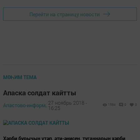
Перейти на страницу новости
МӨҺИМ ТЕМА
Апаска солдат кайтты
27 ноябрь 2018 -
Апастово-информ,
1594
0
0
16:25
Хәрби бурычын үтәп, әти-әнисен, туганнарын хәрби