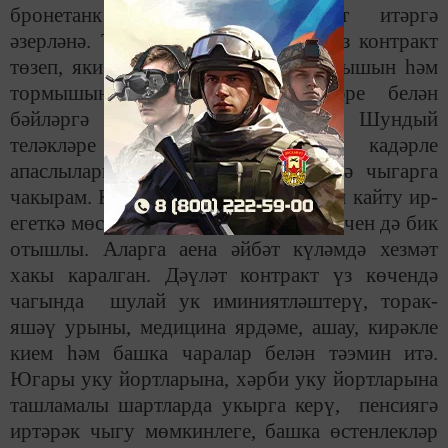
бронетанк гаскәрләрендә хезмәт итәргә
әзерләнә. Тагын берничә ир-егетебез контракт
төзеп, яки вакытын озынайтып, язмышын һәм
тормышын Ватан сакчысы һөнәре белән
бәйләргә хыяллануын белдерде. Шундый
теләкләре булган, 35 яшькә кадәрле
апаслыларны безнең белән элемтәгә чыгарга
чакырам. Контракт төзеп хезмәт итеп кайту ир-
егеткә мөстәкыйль тормыш башлау өчен дә бик
отышлы. Аларга аена әйбәт күләмдә хезмәт
хакы каралган. Дәүләт контракт үз көчендә
чагында шулай ук иминиятләштерү, торак-
яшәү урыны, медицина ярдәме, ашау, кирәкле
кием һәм башка чаралар белән тәэмин итә.
Югары уку йортларына, хәрби уку йортларына
ташламалы шартларда укырга керү, пенсиягә
иртәрәк чыгу мөмкинлеге, башка өстенлекләр