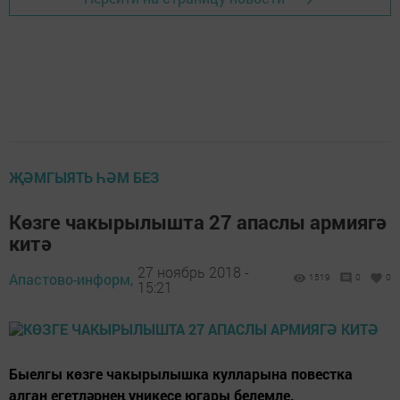
ҖӘМГЫЯТЬ ҺӘМ БЕЗ
Көзге чакырылышта 27 апаслы армиягә
китә
27 ноябрь 2018 -
Апастово-информ,
1519
0
0
15:21
Быелгы көзге чакырылышка кулларына повестка
алган егетләрнең уникесе югары белемле.