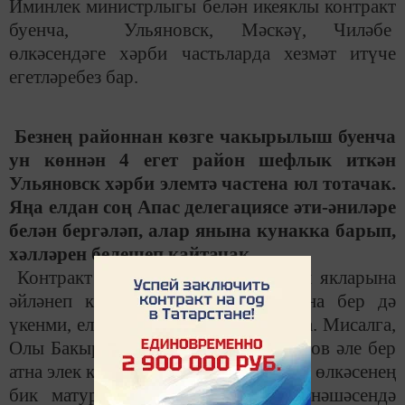
Иминлек министрлыгы белән икеяклы контракт
буенча, Ульяновск, Мәскәү, Чиләбе
өлкәсендәге хәрби частьларда хезмәт итүче
егетләребез бар.
Безнең районнан көзге чакырылыш буенча
ун көннән 4 егет район шефлык иткән
Ульяновск хәрби элемтә частена юл тотачак.
Яңа елдан соң Апас делегациясе әти-әниләре
белән бергәләп, алар янына кунакка барып,
хәлләрен белешеп кайтачак.
Контракт вакыты тәмаланып, туган якларына
әйләнеп кайтучылар бу адымнарына бер дә
үкенми, елдан-ел алар сафы арта бара. Мисалга,
Олы Бакырчыдан Айдар Мөстәкыймов әле бер
атна элек кенә контракт төзеп, Чиләбе өлкәсенең
бик матур табигатьле Чибәркүл янәшәсендә