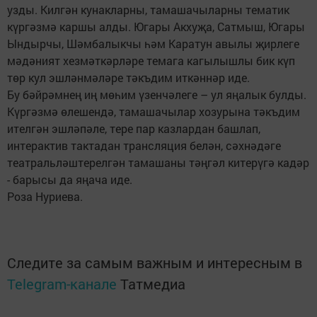
узды. Килгән кунакларны, тамашачыларны тематик
күргәзмә каршы алды. Югары Акхуҗа, Сатмыш, Югары
Ындырчы, Шәмбалыкчы һәм Каратун авылы җирлеге
мәдәният хезмәткәрләре темага кагылышлы бик күп
төр кул эшләнмәләре тәкъдим иткәннәр иде.
Бу бәйрәмнең иң мөһим үзенчәлеге – ул яңалык булды.
Күргәзмә өлешендә, тамашачылар хозурына тәкъдим
ителгән эшләпәле, тере пар казлардан башлап,
интерактив тактадан трансляция белән, сәхнәдәге
театральләштерелгән тамашаны тәңгәл китерүгә кадәр
- барысы да яңача иде.
Роза Нуриева.
Следите за самым важным и интересным в
Telegram-канале
Татмедиа