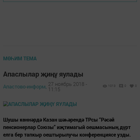
МӨҺИМ ТЕМА
Апаслылар җиңү яулады
27 ноябрь 2018 -
Апастово-информ,
1013
0
0
11:15
Шушы көннәрдә Казан шәһәрендә ТРсы “Рәсәй
пенсионерлар Союзы” иҗтимагый оешмасының дүрт
елга бер тапкыр оештырылучы конференциясе узды.