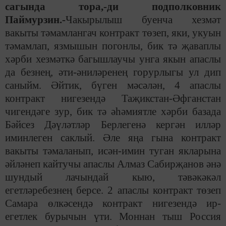
сагында тора,-ди подполковник
Паймурзин.-
Чакырылыш буенча хезмәт
вакыты тәмамлангач контракт төзеп, яки, укуын
тәмамлап, язмышын погонлы, бик тә җаваплы
хәрби хезмәткә багышлаучы унга якын апаслы
да безнең, әти-әниләренең горурлыгы ул дип
саныйм. Әйтик, бүген мәсәлән, 4 апаслы
контракт нигезендә Таҗикстан-Әфганстан
чигендәге зур, бик тә әһәмиятле хәрби базада
Бәйсез Дәүләтләр Берлегенә кергән илләр
иминлеген саклый. Әле яңа гына контракт
вакыты тәмаланып, исән-имин туган якларына
әйләнеп кайтучы апаслы Алмаз Сабирҗанов әнә
шундый лачындай кыю, тәвәкәкәл
егетләребезнең берсе. 2 апаслы контракт төзеп
Самара өлкәсендә контракт нигезендә ир-
егетлек бурычын үти. Моннан тыш Россия