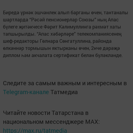
Биредә үрнәк эшчәнлек алып барганы өчен, тантаналы
шартларда “Рәсәй пенсионерлар Союзы” ның Апас
бүлеге җитәкчесе Фәрит Кәлимуллинга рәхмәт хаты
тапшырылды. “Апас хәбәрләре” телекомпаниясенең
шеф-редакторы Гөлнара Сөнгатуллина, районда
өлкәннәр тормышын яктырканы өчен, 2нче дәрәҗә
диплом һәм акчалата сертификат белән бүләкләнде.
Следите за самым важным и интересным в
Telegram-канале
Татмедиа
Читайте новости Татарстана в
национальном мессенджере MАХ:
https://max.ru/tatmedia