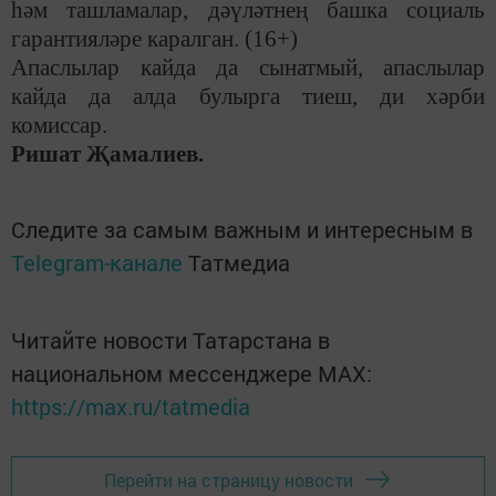
һәм ташламалар, дәүләтнең башка социаль
гарантияләре каралган. (16+)
Апаслылар кайда да сынатмый, апаслылар
кайда да алда булырга тиеш, ди хәрби
комиссар.
Ришат Җамалиев.
Следите за самым важным и интересным в
Telegram-канале
Татмедиа
Читайте новости Татарстана в
национальном мессенджере MАХ:
https://max.ru/tatmedia
Перейти на страницу новости