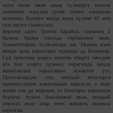
эштә эшли икән аның түләнергә тиешле
алименты илкүләм уртак хезмәт хакыннан
исәпләнә. Бүгенге көндә аның күләме 43 мең
сум тирәсе тәшкил итә.
Беренче адрес буенча барабыз, гаиләнең 2
баласы башка гаиләдә тәрбияләнә икән.
Алиментларны түләгәннәре юк. Моның өчен
нинди җәза каралганы турында да белмиләр.
Суд приставы аларга аңлатма язырга тәкъдим
итә һәм аларга түләмәү очрагында нинди
җаваплылык каралганын искәртеп үтә.
Приставлардан соң мондый кешеләргә
административ җаваплылык каралган, ә инде
аннан соң да аларның үз балалары каршында
бурычы түләнә башланмый икән, мондый
очракта инде алар өчен җинаять кодексы
каралган.