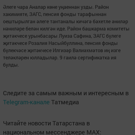
Әлеге чара Аналар көне уңаеннан узды. Район
хакимияте, ЗАГС, пенсия фонды тарафыннан
оештырылган әлеге тантаналы кичәгә бәхетле әниләр
нәниләре белән килгән иде. Район башкарма комитеты
җитәкчесе урынбасары Луиза Сафина, ЗАГС бүлеге
җитәкчесе Розалия Насыйбуллина, пенсия фонды
бүлекчәсе җитәкчесе Илгизәр Вәлиәхмәтов иң изге
теләкләрен юлладылар. 9 гаилә сертификатка ия
булды.
Следите за самым важным и интересным в
Telegram-канале
Татмедиа
Читайте новости Татарстана в
национальном мессенджере MАХ: