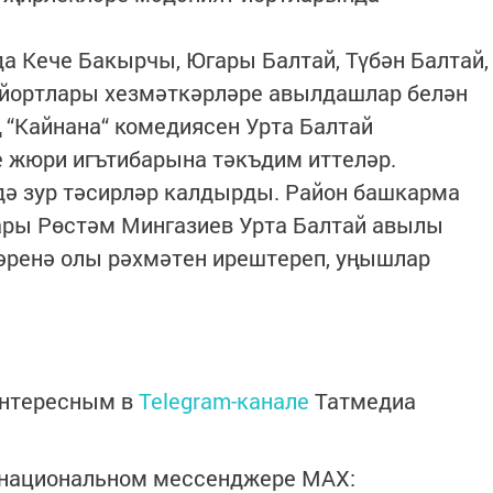
а Кече Бакырчы, Югары Балтай, Түбән Балтай,
 йортлары хезмәткәрләре авылдашлар белән
“Кайнана“ комедиясен Урта Балтай
 жюри игътибарына тәкъдим иттеләр.
дә зур тәсирләр калдырды. Район башкарма
ры Рөстәм Мингазиев Урта Балтай авылы
әренә олы рәхмәтен ирештереп, уңышлар
интересным в
Telegram-канале
Татмедиа
в национальном мессенджере MАХ: