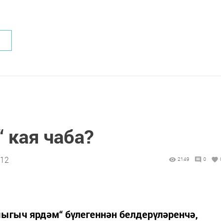
 кая чаба?
:12
2149
0
шыгыч ярдәм“ бүлегеннән белдерүләренчә,