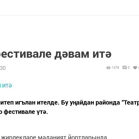
фестивале дәвам итә
:30
1479
0
итеп игълан ителде. Бу уңайдан районда “Теат
р фестивале үтә.
 җирлекләре мәдәният йортларында