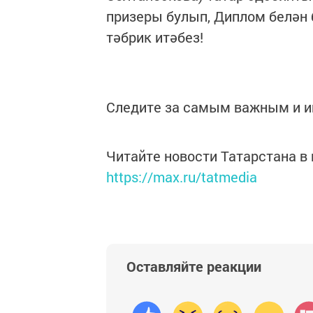
призеры булып, Диплом белән 
тәбрик итәбез!
Следите за самым важным и 
Читайте новости Татарстана 
https://max.ru/tatmedia
Оставляйте реакции