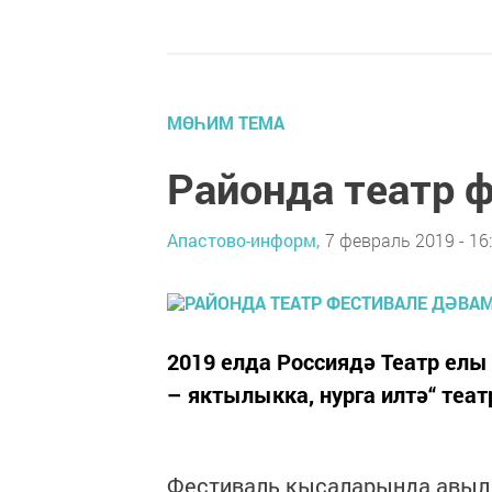
МӨҺИМ ТЕМА
Районда театр 
Апастово-информ,
7 февраль 2019 - 16
2019 елда Россиядә Театр елы 
– яктылыкка, нурга илтә“ теат
Фестиваль кысаларында авыл