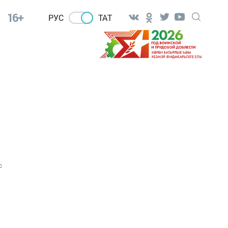
16+
РУС
ТАТ
0