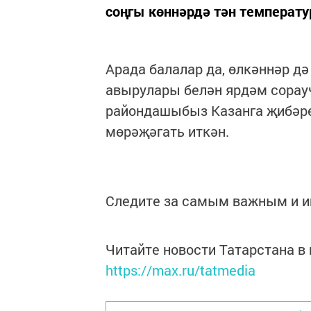
соңгы көннәрдә тән температу
Арада балалар да, өлкәннәр дә
авырулары белән ярдәм сорауч
райондашыбыз Казанга җибәрел
мөрәҗәгать иткән.
Следите за самым важным и 
Читайте новости Татарстана 
https://max.ru/tatmedia