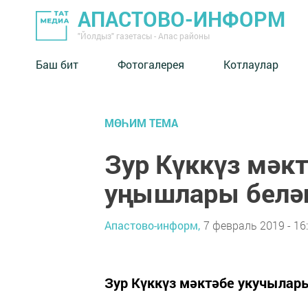
АПАСТОВО-ИНФОРМ
"Йолдыз" газетасы - Апас районы
Баш бит
Фотогалерея
Котлаулар
МӨҺИМ ТЕМА
Зур Күккүз мәк
уңышлары белән
Апастово-информ,
7 февраль 2019 - 16
Зур Күккүз мәктәбе укучылар