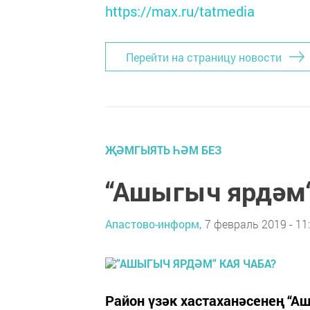
https://max.ru/tatmedia
Перейти на страницу новости
ҖӘМГЫЯТЬ ҺӘМ БЕЗ
“Ашыгыч ярдәм“
Апастово-информ,
7 февраль 2019 - 11
Район үзәк хастаханәсенең “А