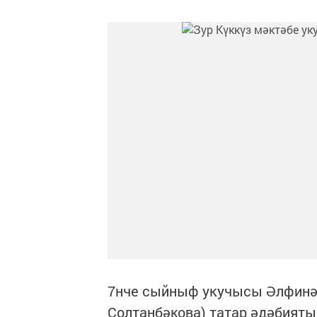
7нче сыйныф укучысы Әлфинә
Солтанбәкова) татар әдәбият