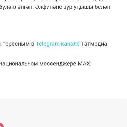
бүләкләнгән. Әлфинәне зур уңышы белән
интересным в
Telegram-канале
Татмедиа
в национальном мессенджере MАХ: