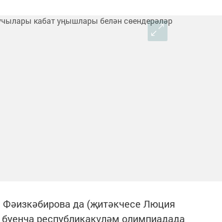
 Фәизкәбирова да (җитәкчесе Люция
ы буенча республикакүләм олимпиадада