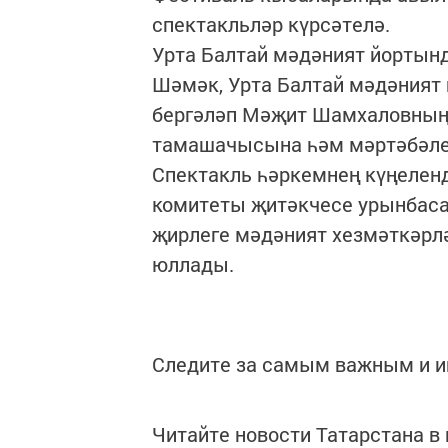
спектакльләр күрсәтелә.
Урта Балтай мәдәният йортынд
Шәмәк, Урта Балтай мәдәният
бергәләп Мәҗит Шамхаловның 
тамашачысына һәм мәртәбәле
Спектакль һәркемнең күңелен
комитеты җитәкчесе урынбаса
җирлеге мәдәният хезмәткәрл
юллады.
Следите за самым важным и 
Читайте новости Татарстана 