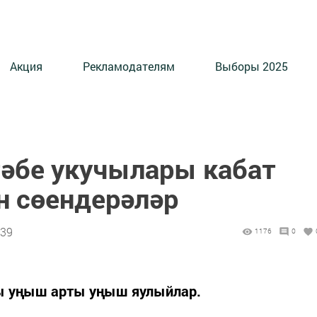
Акция
Рекламодателям
Выборы 2025
тәбе укучылары кабат
 сөендерәләр
:39
1176
0
ы уңыш арты уңыш яулыйлар.