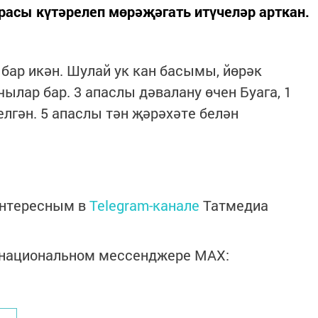
расы күтәрелеп мөрәҗәгать итүчеләр арткан.
 бар икән. Шулай ук кан басымы, йөрәк
ылар бар. 3 апаслы дәвалану өчен Буага, 1
гән. 5 апаслы тән җәрәхәте белән
интересным в
Telegram-канале
Татмедиа
в национальном мессенджере MАХ: