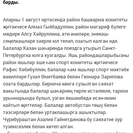
барды.
Аларны 1 август иртәсендә район башкарма комитеты
җитәкчесе Алмаз Гыйбадуллин, район мәгариф бүлеге
мөдире Алсу Хәйруллина, әти-әниләре, энекәш-
сеңелкәшләре хәерле юл теләп, озатып калган иде.
Балалар Казан шәһәрендә поездга утырып Санкт-
Петербургка юлга кузгалды. Яшь райондашларыбызны
район яшьләр эше һәм спорт комитеты җитәкчесе
Рафис Хәбибуллин, балалар һәм яшьләр спорт мәктәбе
вәкилләре Гүзәл Өметбаева белән Гөлнара Зарипова
озата бардылар. Берничә көнгә сузылган сәяхәт
вакытында балалар шәһәрнең төрле истәлекле, тарихи
урыннарында булып, узган якшәмбедә исән-имин
кайтып җиттеләр. Балалар автобустан төшү белән
тәэсирләре белән уртаклашырга ашыктылар.
Чүрибураштан Азалия Гайнетдинова бу сәяхәтне зур
түземсезлек белән көтеп алган.