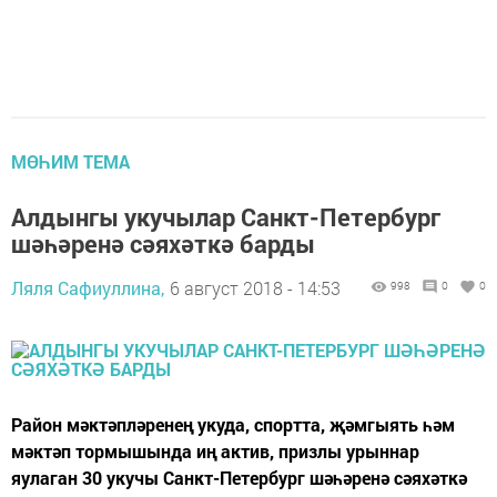
МӨҺИМ ТЕМА
Алдынгы укучылар Санкт-Петербург
шәһәренә сәяхәткә барды
Ляля Сафиуллина,
6 август 2018 - 14:53
998
0
0
Район мәктәпләренең укуда, спортта, җәмгыять һәм
мәктәп тормышында иң актив, призлы урыннар
яулаган 30 укучы Санкт-Петербург шәһәренә сәяхәткә