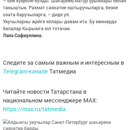
– Бик күңелле булды. Шәһәрнең матур урыннары белән
таныштык. Рәхмәт сәяхәтне оштыручыларга, безне
озата баручыларга, – диде ул.
Укучыларны җәйге яллары дәвам итә. Бу көннәрдә
балалар Кырымга юл тотачак.
Ләлә Сафиуллина.
Следите за самым важным и интересным в
Telegram-канале
Татмедиа
Читайте новости Татарстана в
национальном мессенджере MАХ:
https://max.ru/tatmedia