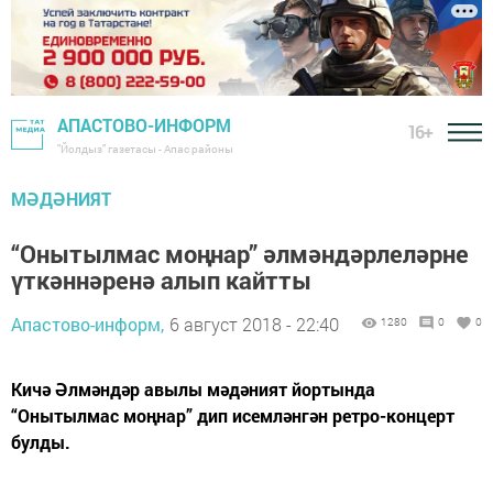
АПАСТОВО-ИНФОРМ
16+
"Йолдыз" газетасы - Апас районы
МӘДӘНИЯТ
“Онытылмас моңнар” әлмәндәрлеләрне
үткәннәренә алып кайтты
Апастово-информ,
6 август 2018 - 22:40
1280
0
0
Кичә Әлмәндәр авылы мәдәният йортында
“Онытылмас моңнар” дип исемләнгән ретро-концерт
булды.