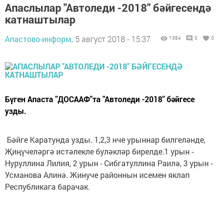
Апаслылар "Автоледи -2018" бәйгесендә
катнаштылар
Апастово-информ,
5 август 2018 - 15:37
1384
0
0
Бүген Апаста "ДОСААФ"та "Автоледи -2018" бәйгесе
узды.
Бәйге Каратунда узды. 1,2,3 нче урыннар билгеләнде,
Җиңүчеләргә истәлекле буләкләр бирелде.1 урын -
Нуруллина Лилия, 2 урын - Сибгатуллина Раилә, 3 урын -
Усманова Алинә. Жинуче районнын исемен яклап
Республикага барачак.