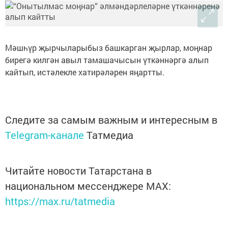
Мәшһүр җырчыларыбыз башкарган җырлар, моңнар
бирегә килгән авыл тамашачысын үткәннәргә алып
кайтып, истәлекле хатирәләрен яңартты.
Следите за самым важным и интересным в
Telegram-канале
Татмедиа
Читайте новости Татарстана в
национальном мессенджере MАХ:
https://max.ru/tatmedia