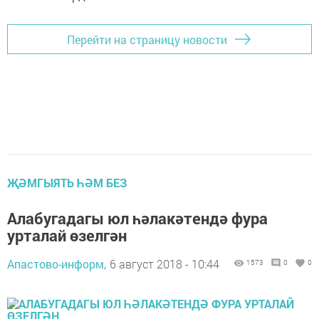
Перейти на страницу новости
ҖӘМГЫЯТЬ ҺӘМ БЕЗ
Алабугадагы юл һәлакәтендә фура
урталай өзелгән
Апастово-информ,
6 август 2018 - 10:44
1573
0
0