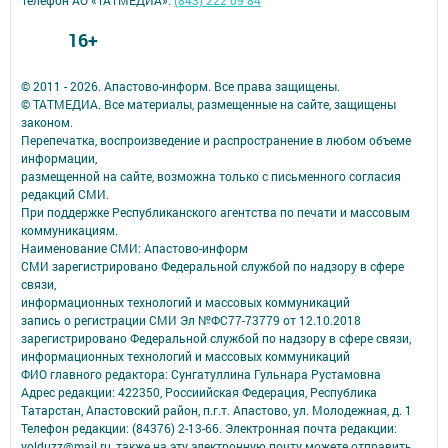
16+
© 2011 - 2026. Апастово-информ. Все права защищены.
© ТАТМЕДИА. Все материалы, размещенные на сайте, защищены
законом.
Перепечатка, воспроизведение и распространение в любом объеме
информации,
размещенной на сайте, возможна только с письменного согласия
редакций СМИ.
При поддержке Республиканского агентства по печати и массовым
коммуникациям.
Наименование СМИ: Апастово-информ
СМИ зарегистрировано Федеральной службой по надзору в сфере
связи,
информационных технологий и массовых коммуникаций
запись о регистрации СМИ Эл №ФС77-73779 от 12.10.2018
зарегистрировано Федеральной службой по надзору в сфере связи,
информационных технологий и массовых коммуникаций
ФИО главного редактора: Сунгатуллина Гульнара Рустамовна
Адрес редакции: 422350, Россиийская Федерация, Республика
Татарстан, Апастовский район, п.г.т. Апастово, ул. Молодежная, д. 1
Телефон редакции: (84376) 2-13-66. Электронная почта редакции:
yolduzz@mail.ru, также на эту электронную почту можете отправить