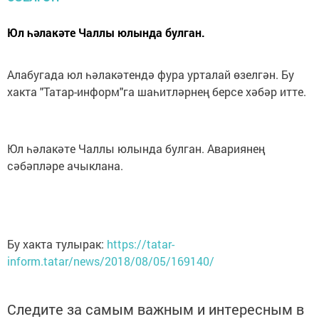
Юл һәлакәте Чаллы юлында булган.
Алабугада юл һәлакәтендә фура урталай өзелгән. Бу
хакта "Татар-информ"га шаһитләрнең берсе хәбәр итте.
Юл һәлакәте Чаллы юлында булган. Авариянең
сәбәпләре ачыклана.
Бу хакта тулырак:
https://tatar-
inform.tatar/news/2018/08/05/169140/
Следите за самым важным и интересным в