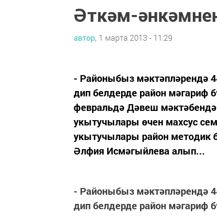
Әткәм-әнкәмнең
автор,
1 марта 2013 - 11:29
- Районыбыз мәктәпләрендә 4
дип белдерде район мәгариф б
февральдә Дәвеш мәктәбендә 
укытучылары өчен махсус семи
укытучылары район методик б
Әлфия Исмәгыйлева алып...
- Районыбыз мәктәпләрендә 4
дип белдерде район мәгариф б