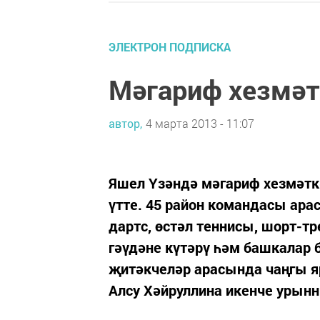
ЭЛЕКТРОН ПОДПИСКА
Мәгариф хезмәт
автор,
4 марта 2013 - 11:07
Яшел Үзәндә мәгариф хезмәтк
үтте. 45 район командасы ара
дартс, өстәл теннисы, шорт-тр
гәүдәне күтәрү һәм башкала
җитәкчеләр арасында чаңгы я
Алсу Хәйруллина икенче урын