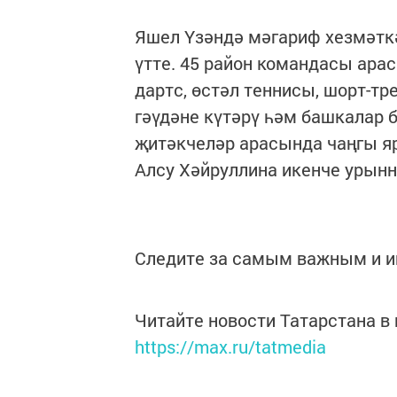
Яшел Үзәндә мәгариф хезмәтк
үтте. 45 район командасы ара
дартс, өстәл теннисы, шорт-тре
гәүдәне күтәрү һәм башкалар
җитәкчеләр арасында чаңгы я
Алсу Хәйруллина икенче урын
Следите за самым важным и 
Читайте новости Татарстана 
https://max.ru/tatmedia