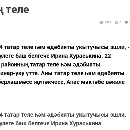
 теле
1327
0
4 татар теле һәм әдәбияты укытучысы эшли, -
үлеге баш белгече Ирина Хураськина. 22
районның татар теле һәм әдәбияты
нар-уку үтте. Аны татар теле һәм әдәбияты
ерләшмәсе җитәкчесе, Апас мәктәбе вәкиле
4 татар теле һәм әдәбияты укытучысы эшли, -
үлеге баш белгече Ирина Хураськина.