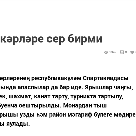
кәрләре сер бирми
1342
0
әрләренең республикакүләм Спартакиадасы
сында апаслылар да бар иде. Ярышлар чаңгы,
ек, шахмат, канат тарту, турникта тартылу,
р буенча оештырылды. Монардан тыш
рышы узды һәм район мәгариф бүлеге мөдире
ны яулады.