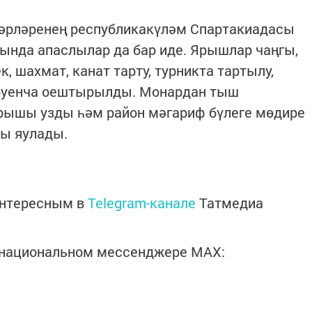
әрләренең республикакүләм Спартакиадасы
сында апаслылар да бар иде. Ярышлар чаңгы,
к, шахмат, канат тарту, турникта тартылу,
 буенча оештырылды. Монардан тыш
рышы узды һәм район мәгариф бүлеге мөдире
ны яулады.
интересным в
Telegram-канале
Татмедиа
в национальном мессенджере MАХ: