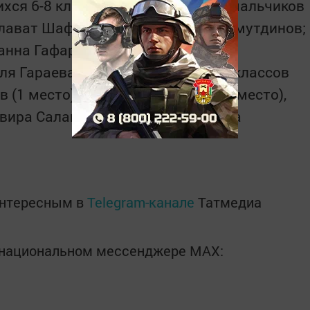
хся 6-8 классов 1-3 места среди мальчиков
лават Шафигуллин, Ильтазар Имамутдинов;
анна Гафарова, 2 место – Энже
ля Гараева. Среди учащихся 9-11 классов
 (1 место), Азат Салахутдинов (2 место),
ьвира Салаватова (1 место), Венера
интересным в
Telegram-канале
Татмедиа
в национальном мессенджере MАХ: