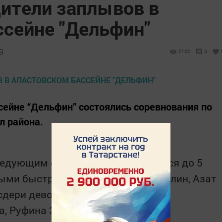
ители заплывов в
ссейне "Дельфин"
9
2102
0
ссейне “Дельфин” состоялись соревнования по
л района.
едующим образом: среди учащихся до 5
ыми быстрыми стали Раян Гайнуллин, Азат
сдери девочек 1-3 призовые места
, Руфина Зайнуллина, Эльвина