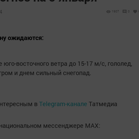
4
1907
0
ону ожидаются:
 юго-восточного ветра до 15-17 м/с, гололед,
тром и днем сильный снегопад.
интересным в
Telegram-канале
Татмедиа
в национальном мессенджере MАХ: