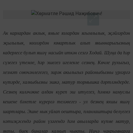
Ак карлардан аклык, ямьле язлардан ягымлылык, җәйләрдән
җылылык, көзләрдән юмартлык алып якыннарыгызның
кадерлесе булып яшәү насыйп иткән сезгә Ходай. Шуңа да һәр
сүзегез үтемле, һәр эшегез игелекле сезнең. Көчле рухыгыз,
хезмәт сөючәнлегегез, зирәк акылыгыз районыбызны үрләргә
күтәрде, халкыбызны эшкә, матур тормышка дәртләндерде.
Сезнең киләчәкне алдан күреп эш итүегез, һәммә намуслы
кешене бәхетле күрергә теләвегез - ул безнең яхшы яшәү
шартлары. Эшне нык уйлап оештыра, планлаштыра белүегез
нәтиҗәсендә район үзәгендә һәм авылларда күпме матур,
якты, биек биналар калкып чыкты. Ничә чакрымнарга