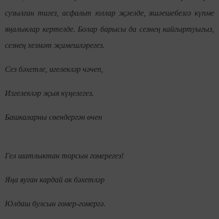
сузылган тигез, асфальт юллар җәелде, яшәешебезгә күпме
яңалыклар кертелде. Болар барысы да сезнең кайгыртуыгыз,
сезнең хезмәт җимешләрегез.
Сез бәхетле, игелекләр чәчеп,
Изгелекләр җыя күңелегез.
Башкаларны сөендергән өчен
Гел шатлыктан торсын гомерегез!
Яңа яуган кардай ак бәхетләр
Юлдаш булсын гомер-гомергә.