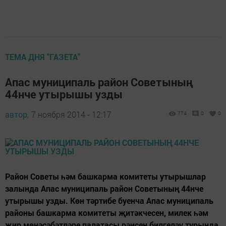
ТЕМА ДНЯ "ГАЗЕТА"
Апас муниципаль район Советының
44нче утырышы узды
автор,
7 ноября 2014 - 12:17
774
0
0
Район Советы һәм башкарма комитеты утырышлар
залында Апас муниципаль район Советының 44нче
утырышы узды. Көн тәртибе буенча Апас муниципаль
районы башкарма комитеты җитәкчесен, милек һәм
җир мөнәсәбәтләре палатасы рәисен билгеләү турында,