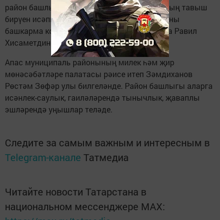
район башлыгы тәкъдиме һәм депутатларның тавыш
бирүен исәпкә алып, Апас муниципаль районы
башкарма комитеты җитәкчесе вазифасына Равил
Хисаметдинов сайланды.
Апас муниципаль районының милек һәм җир
мөнәсәбәтләре палатасы рәисе итеп Зәмдиханов
Рөстәм Зөфәр улы билгеләнде. Район башлыгы аларга
исәнлек-саулык, гаиләләрендә тынычлык, җаваплы
эшләрендә уңышлар теләде.
Следите за самым важным и интересным в
Telegram-канале
Татмедиа
Читайте новости Татарстана в
национальном мессенджере MАХ: