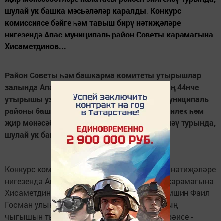
шулай ук башка мәсьәләләр каралды. Конкурс
комиссиясе бәйге һәм тавыш бирү нәтиҗәләре
нигезендә Апас муниципаль район Советы карамагына
Хисаметдинов...
Район Советы һәм башкарма комитеты утырышлар
залында Апас муниципаль район Советының 44нче
утырышы узды. Көн тәртибе буенча Апас муниципаль
районы башкарма комитеты җитәкчесен, милек һәм
җир мөнәсәбәтләре палатасы рәисен билгеләү турында,
шулай ук башка мәсьәләләр каралды.
Конкурс комиссиясе бәйге һәм тавыш бирү нәтиҗәләре
нигезендә Апас муниципаль район Советы карамагына
Хисаметдинов Равил Фәрит улын һәм Курамшин Фаил
Госман улын тәкъдим итте. Һәр кандидатның
чыгышын тыңлаганнан соң, район Советы рәисе -