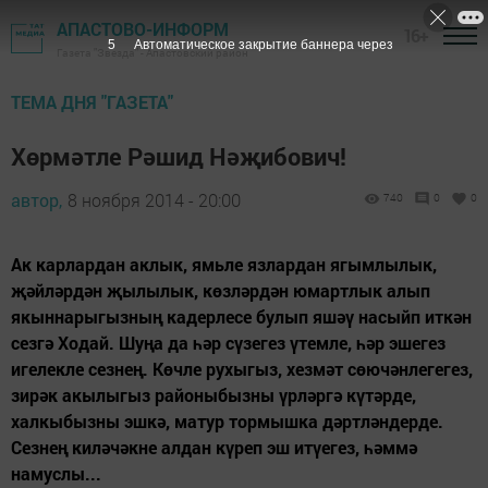
АПАСТОВО-ИНФОРМ
16+
5
Автоматическое закрытие баннера через
Газета "Звезда" - Апастовский район
ТЕМА ДНЯ "ГАЗЕТА"
Хөрмәтле Рәшид Нәҗибович!
автор,
8 ноября 2014 - 20:00
740
0
0
Ак карлардан аклык, ямьле язлардан ягымлылык,
җәйләрдән җылылык, көзләрдән юмартлык алып
якыннарыгызның кадерлесе булып яшәү насыйп иткән
сезгә Ходай. Шуңа да һәр сүзегез үтемле, һәр эшегез
игелекле сезнең. Көчле рухыгыз, хезмәт сөючәнлегегез,
зирәк акылыгыз районыбызны үрләргә күтәрде,
халкыбызны эшкә, матур тормышка дәртләндерде.
Сезнең киләчәкне алдан күреп эш итүегез, һәммә
намуслы...