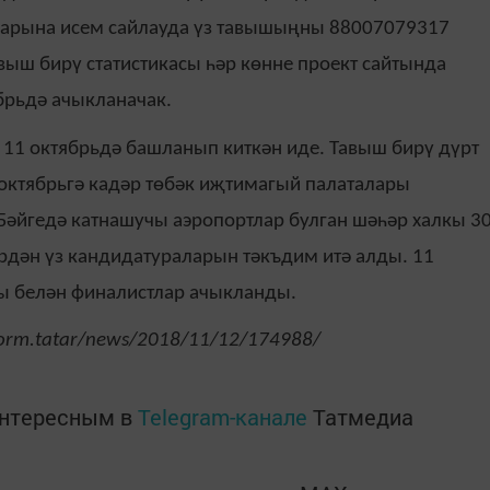
тларына исем сайлауда үз тавышыңны 88007079317
выш бирү статистикасы һәр көнне проект сайтында
брьдә ачыкланачак.
 11 октябрьдә башланып киткән иде. Тавыш бирү дүрт
1 октябрьгә кадәр төбәк иҗтимагый палаталары
Бәйгедә катнашучы аэропортлар булган шәһәр халкы 3
рдән үз кандидатураларын тәкъдим итә алды. 11
ы белән финалистлар ачыкланды.
form.tatar/news/2018/11/12/174988/
интересным в
Telegram-канале
Татмедиа