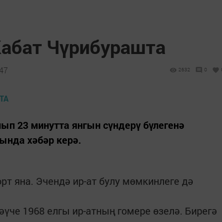
Кабат Чүрибурашта
:47
2632
0
улып 23 минутта янгын сүндерү бүлегенә
ында хәбәр керә.
рт яна. Эчендә ир-ат булу мөмкинлеге дә
үче 1968 елгы ир-атның гомере өзелә. Бирегә