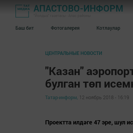
АПАСТОВО-ИНФОРМ
"Йолдыз" газетасы - Апас районы
Баш бит
Фотогалерея
Котлаулар
ЦЕНТРАЛЬНЫЕ НОВОСТИ
"Казан" аэропо
булган төп исем
Татар-информ,
12 ноябрь 2018 - 16:19
Проектта илдәге 47 эре, шул и