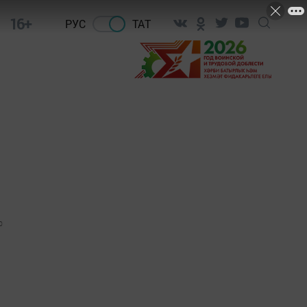
16+
РУС
ТАТ
0