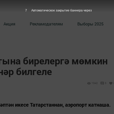
6
Автоматическое закрытие баннера через
Акция
Рекламодателям
Выборы 2025
ртына бирелергә мөмкин
нәр билгеле
1342
0
сәптән икесе Татарстаннан, аэропорт катнаша.