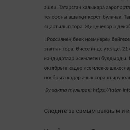
эшли. Татарстан халыкара аэропор
телефоны аша җиткереп булачак. Та
яңартылып тора. Җиңүчеләр 5 дека
«Россиянең бөек исемнәре» бәйгесе
этаптан тора. Өчесе инде үтелде. 2
кандидатлар исемлеген булдырды. 
октябрьгә кадәр исемлеккә шәхеслә
ноябрьгә кадәр ачык сораштыру юл
Бу хакта тулырак: https://tatar-in
Следите за самым важным и 