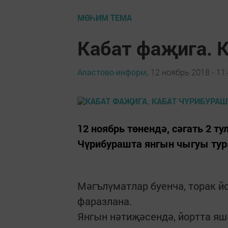
МӨҺИМ ТЕМА
Кабат фаҗига. 
Апастово-информ,
12 ноябрь 2018 - 11
12 ноябрь төнендә, сәгать 2 т
Чүрибурашта янгын чыгуы тур
Мәгълүматлар буенча, торак йо
фаразлана.
Янгын нәтиҗәсендә, йортта яшә