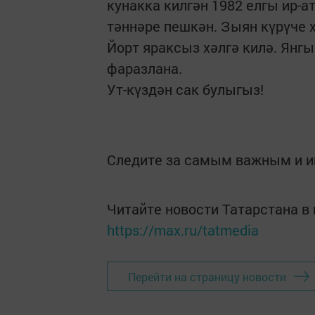
кунакка килгән 1982 елгы ир-а
тәннәре пешкән. Зыян күрүче 
Йорт яраксыз хәлгә килә. Янг
фаразлана.
Ут-күздән сак булыгыз!
Следите за самым важным и 
Читайте новости Татарстана 
https://max.ru/tatmedia
Перейти на страницу новости