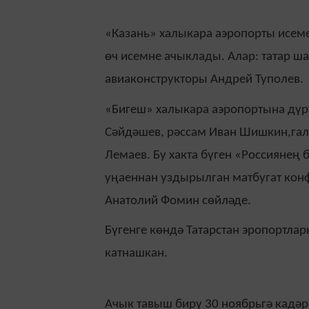
«Казань» халыкара аэропорты исеме
өч исемне ачыклады. Алар: татар ш
авиаконструкторы Андрей Туполев.
«Бигеш» халыкара аэропортына дүрт
Сәйдәшев, рәссам Иван Шишкин,гал
Лемаев. Бу хакта бүген «Россиянең
уңаеннан уздырылган матбугат кон
Анатолий Фомин сөйләде.
Бүгенге көндә Татарстан эропортла
катнашкан.
Ачык тавыш бирү 30 ноябрьгә кадәр