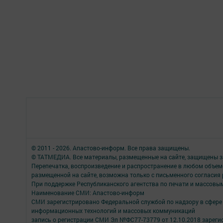
© 2011 - 2026. Апастово-информ. Все права защищены.
© ТАТМЕДИА. Все материалы, размещенные на сайте, защищены з
Перепечатка, воспроизведение и распространение в любом объе
размещенной на сайте, возможна только с письменного согласия
При поддержке Республиканского агентства по печати и массов
Наименование СМИ: Апастово-информ
СМИ зарегистрировано Федеральной службой по надзору в сфере 
информационных технологий и массовых коммуникаций
запись о регистрации СМИ Эл №ФС77-73779 от 12.10.2018 зареги