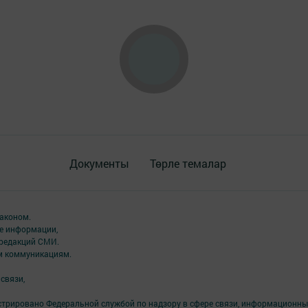
Документы
Төрле темалар
аконом.
ме информации,
 редакций СМИ.
ым коммуникациям.
связи,
стрировано Федеральной службой по надзору в сфере связи, информационны