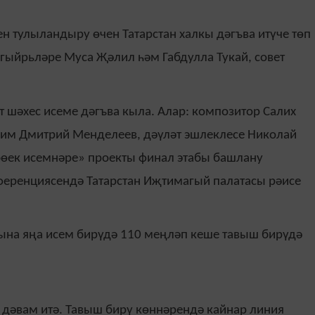
н тулыландыру өчен Татарстан халкы дәгъва итүче төп
агыйрьләре Муса Җәлил һәм Габдулла Тукай, совет
 шәхес исеме дәгъва кыла. Алар: композитор Салих
им Дмитрий Менделеев, дәүләт эшлеклесе Николай
 бөек исемнәре» проекты финал этабы башлану
ференциясендә Татарстан Иҗтимагый палатасы рәисе
рына яңа исем бирүдә 110 меңләп кеше тавыш бирүдә
 дәвам итә. Тавыш бирү көннәрендә кайнар линия