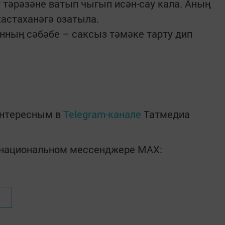
т тәрәзәне ватып чыгып исән-сау кала. Аның
хастаханәгә озатыла.
ынның сәбәбе – саксыз тәмәке тарту дип
интересным в
Telegram-канале
Татмедиа
в национальном мессенджере MАХ: