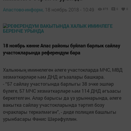
Апастово-информ,
18 ноябрь 2018 - 10:49
875
0
0
18 ноябрь көнне Апас районы буйлап барлык сайлау
участокларында референдум бара
Халыкның иминелеген әлеге участокларда МЧС, МВД
хезмәткәрләре һәм ДНД әгъзалары башкара.
- “57 сайлау участогында барлыгы 38 эчке эшләр
бүлеге, 57 МЧС хезмәткәрләре һәм 114 ДНД әгъзасы
беркетелгән. Алар барысы да үз урыннарында, әлеге
вакытка сайлау участокларында тәртип бозу
очраклары теркәлмәгән”, - диде полиция башлыгы
урынбасары Фәнис Шәрәфуллин.