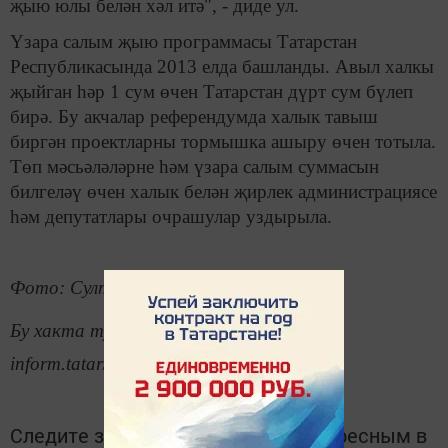
җыю юлы белән хәл итә", - диде ул.
Үзара салым җыю программасы Татарстан
Республикасында 2013 елда башланды. Авыл халкы
җыйган һәр 1 сум өчен Татарстан дүрт сум бүлеп
бирә. Бу акчалар референдумда халык тавыш
биргән проектларны тормышка ашыру өчен тотыла.
Төп мәсьәләләрне һәм үзара салым суммасын
билгеләү өчен халык белән җирлек администрациясе
һәм депутатлары очрашулар уздырыла.
Фото: Султан Исхаков
Бу хакта тулырак: https://tatar-
inform.tatar/news/2018/11/18/175388/
Следите за самым важным и интересным в