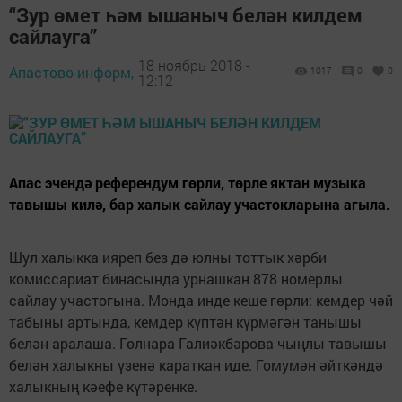
“Зур өмет һәм ышаныч белән килдем
сайлауга”
18 ноябрь 2018 -
Апастово-информ,
1017
0
0
12:12
Апас эчендә референдум гөрли, төрле яктан музыка
тавышы килә, бар халык сайлау участокларына агыла.
Шул халыкка ияреп без дә юлны тоттык хәрби
комиссариат бинасында урнашкан 878 номерлы
сайлау участогына. Монда инде кеше гөрли: кемдер чәй
табыны артында, кемдер күптән күрмәгән танышы
белән аралаша. Гөлнара Галиәкбәрова чыңлы тавышы
белән халыкны үзенә караткан иде. Гомумән әйткәндә
халыкның кәефе күтәренке.