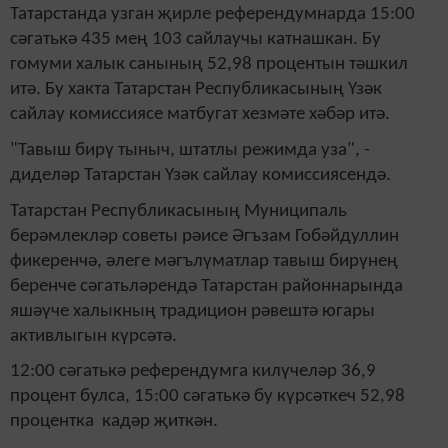
Татарстанда узган җирле референдумнарда 15:00
сәгатькә 435 мең 103 сайлаучы катнашкан. Бу
гомуми халык санының 52,98 процентын тәшкил
итә. Бу хакта Татарстан Республикасының Үзәк
сайлау комиссиясе матбугат хезмәте хәбәр итә.
"Тавыш бирү тыныч, штатлы режимда уза", -
диделәр Татарстан Үзәк сайлау комиссиясендә.
Татарстан Республикасының Муниципаль
берәмлекләр советы рәисе Әгъзам Гобәйдуллин
фикеренчә, әлеге мәгълүматлар тавыш бирүнең
беренче сәгатьләрендә Татарстан районнарында
яшәүче халыкның традицион рәвештә югары
активлыгын күрсәтә.
12:00 сәгатькә референдумга килүчеләр 36,9
процент булса, 15:00 сәгатькә бу күрсәткеч 52,98
процентка кадәр җиткән.