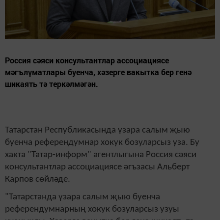
Россия сәяси консультантлар ассоциациясе
мәгълүматлары буенча, хәзерге вакытка бер генә
шикаять тә теркәлмәгән.
Татарстан Республикасында үзара салым җыю
буенча референдумнар хокук бозуларсыз уза. Бу
хакта "Татар-информ" агентлыгына Россия сәяси
консультантлар ассоциациясе әгъзасы Альберт
Карпов сөйләде.
"Татарстанда үзара салым җыю буенча
референдумнарның хокук бозуларсыз узуы