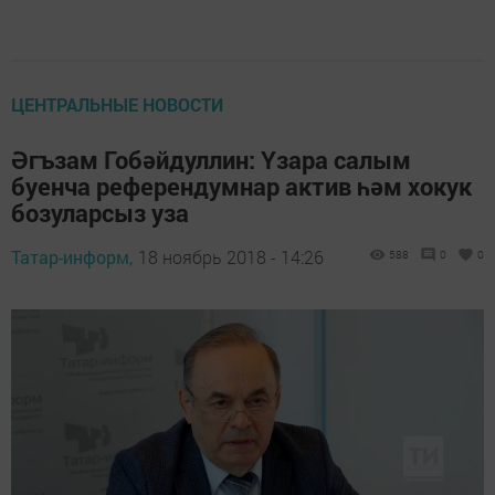
ЦЕНТРАЛЬНЫЕ НОВОСТИ
Әгъзам Гобәйдуллин: Үзара салым
буенча референдумнар актив һәм хокук
бозуларсыз уза
Татар-информ,
18 ноябрь 2018 - 14:26
588
0
0