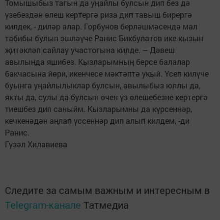
Томышыбыз тагын да уңайлы булсын дип без дә
үзебездән өлеш кертергә риза дип тавыш бирергә
килдек, - диләр алар. Горбунов берләшмәсендә мал
табибы булып эшләүче Ранис Бикбулатов ике кызын
җитәкләп сайлау участогына килде. – Дәвеш
авылында яшибез. Кызларымның берсе балалар
бакчасына йөри, икенчесе мәктәптә укый. Үсеп килүче
буынга уңайлылыклар булсын, авылыбыз юллы да,
якты да, сулы да булсын өчен үз өлешебезне кертергә
тиешбез дип саныйм. Кызларымны да күрсеннәр,
кечкенәдән аңлап үссеннәр дип алып килдем, -ди
Ранис.
Гүзәл Хилавиева
Следите за самым важным и интересным в
Telegram-канале
Татмедиа