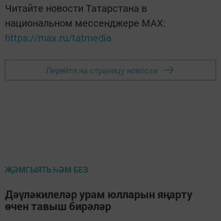
Читайте новости Татарстана в
национальном мессенджере MАХ:
https://max.ru/tatmedia
Перейти на страницу новости
ҖӘМГЫЯТЬ ҺӘМ БЕЗ
Дәүләкилеләр урам юлларын яңарту
өчен тавыш бирәләр