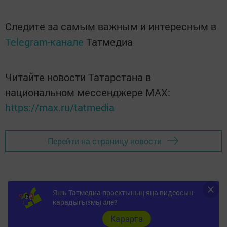
Следите за самым важным и интересным в
Telegram-канале
Татмедиа
Читайте новости Татарстана в
национальном мессенджере MАХ:
https://max.ru/tatmedia
Перейти на страницу новости
Яшь Татмедиа проектының яңа видеосын
карадыгызмы әле?
Карарга