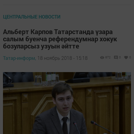
ЦЕНТРАЛЬНЫЕ НОВОСТИ
Альберт Карпов Татарстанда үзара
салым буенча референдумнар хокук
бозуларсыз узуын әйтте
Татар-информ,
18 ноябрь 2018 - 15:18
672
0
0