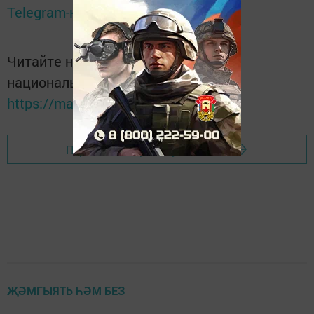
Telegram-канале
Татмедиа
Читайте новости Татарстана в
национальном мессенджере MАХ:
https://max.ru/tatmedia
Перейти на страницу новости
ҖӘМГЫЯТЬ ҺӘМ БЕЗ