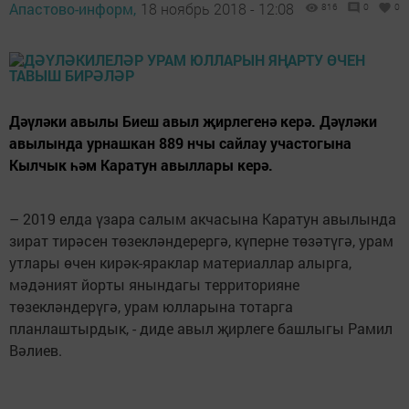
Апастово-информ,
18 ноябрь 2018 - 12:08
816
0
0
Дәүләки авылы Биеш авыл җирлегенә керә. Дәүләки
авылында урнашкан 889 нчы сайлау участогына
Кылчык һәм Каратун авыллары керә.
– 2019 елда үзара салым акчасына Каратун авылында
зират тирәсен төзекләндерергә, күперне төзәтүгә, урам
утлары өчен кирәк-яраклар материаллар алырга,
мәдәният йорты янындагы территорияне
төзекләндерүгә, урам юлларына тотарга
планлаштырдык, - диде авыл җирлеге башлыгы Рамил
Вәлиев.