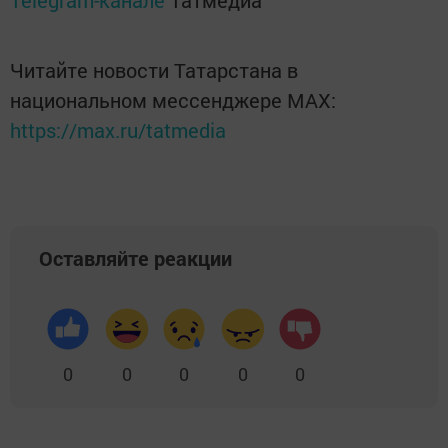
Telegram-канале
Татмедиа
Читайте новости Татарстана в
национальном мессенджере MАХ:
https://max.ru/tatmedia
Оставляйте реакции
0
0
0
0
0