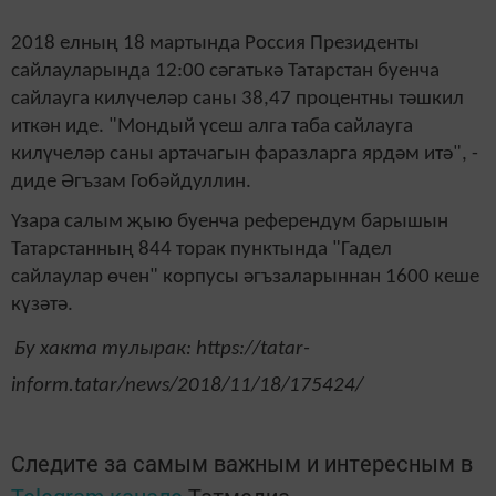
2018 елның 18 мартында Россия Президенты
сайлауларында 12:00 сәгатькә Татарстан буенча
сайлауга килүчеләр саны 38,47 процентны тәшкил
иткән иде. "Мондый үсеш алга таба сайлауга
килүчеләр саны артачагын фаразларга ярдәм итә", -
диде Әгъзам Гобәйдуллин.
Үзара салым җыю буенча референдум барышын
Татарстанның 844 торак пунктында "Гадел
сайлаулар өчен" корпусы әгъзаларыннан 1600 кеше
күзәтә.
Бу хакта тулырак: https://tatar-
inform.tatar/news/2018/11/18/175424/
Следите за самым важным и интересным в