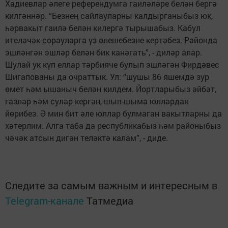
Хадиевлар әлеге референдумга гаиләләре белән бергә
килгәннәр. “Безнең сайлауларны калдырганыбыз юк,
һәрвакыт гаилә белән килергә тырышабыз. Кабул
ителәчәк сорауларга үз өлешебезне кертәбез. Районда
эшләнгән эшләр белән бик канәгать”, - диләр алар.
Шулай ук күп еллар тәрбияче булып эшләгән Фирдәвес
Шигапованы да очраттык. Ул: “шушы 86 яшемдә зур
өмет һәм ышаныч белән килдем. Йортларыбыз әйбәт,
газлар һәм сулар кергән, шып-шыма юллардан
йөрибез. Ә мин бит әле юллар булмаган вакытларны да
хәтерлим. Алга таба да республикабыз һәм районыбыз
чәчәк атсын дигән теләктә калам”, - диде.
Следите за самым важным и интересным в
Telegram-канале
Татмедиа