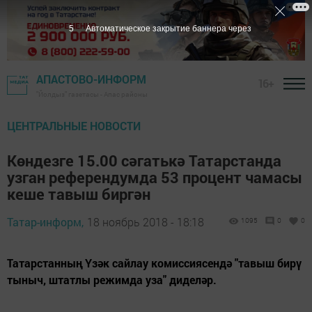
4
Автоматическое закрытие баннера через
АПАСТОВО-ИНФОРМ
16+
"Йолдыз" газетасы - Апас районы
ЦЕНТРАЛЬНЫЕ НОВОСТИ
Көндезге 15.00 сәгатькә Татарстанда
узган референдумда 53 процент чамасы
кеше тавыш биргән
Татар-информ,
18 ноябрь 2018 - 18:18
1095
0
0
Татарстанның Үзәк сайлау комиссиясендә "тавыш бирү
тыныч, штатлы режимда уза" диделәр.