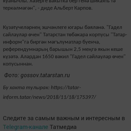
куанычлы. Хәзерге вакытка бер генә шикаять тә
теркәлмәгән", - диде Альберт Карпов.
Күзәтүчеләрнең эшчәнлеге югары бәяләнә. "Гадел
сайлаулар өчен" Татарстан төбәкара корпусы "Татар-
информ"га биргән мәгълүматлар буенча,
референдумнарың барышын 2,5 меңгә якын кеше
күзәтә. Алардан 1650 вәкил "Гадел сайлаулар өчен"
копусыннан.
Фото: gossov.tatarstan.ru
Бу хакта тулырак: https://tatar-
inform.tatar/news/2018/11/18/175397/
Следите за самым важным и интересным в
Telegram-канале
Татмедиа