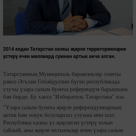
2014 елдан Татарстан халкы җирле территорияләрне
үстерү өчен миллиард сумнан артык акча алган.
Татарстанның Муниципаль берәмлекләр советы
рәисе Әгъзам Гобәйдуллин бүген республикада
узучы үзара салым буенча референдум барышына
бәя бирде. Бу хакта "Избиратель Татарстана" яза.
"Үзара салым буенча җирле референдумнарның
актив һәм хокук бозуларсыз узуына мин шат.
Республика халкы үз җирлеген үстерү юлын
сайлый, аны җирле ихтыяҗлар өчен үзара салым