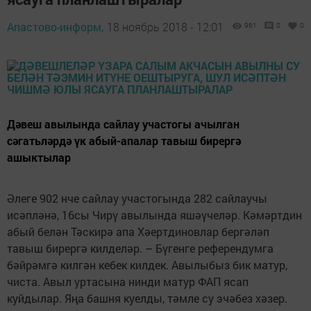
Апастово-информ,
18 ноябрь 2018 - 12:01
961
0
0
Дәвеш авылында сайлау участогы ачылган
сәгатьләрдә үк абый-апалар тавыш бирергә
ашыктылар
Әлеге 902 нче сайлау участогында 282 сайлаучы
исәпләнә, 16сы Чирү авылында яшәүчеләр. Кәмәртдин
абый белән Тәскирә апа Хәертдиновлар бергәләп
тавыш бирергә килделәр. – Бүгенге референдумга
бәйрәмгә килгән кебек килдек. Авылыбыз бик матур,
чиста. Авыл уртасына нинди матур ФАП ясап
куйдылар. Яңа башня куелды, тәмле су эчәбез хәзер.