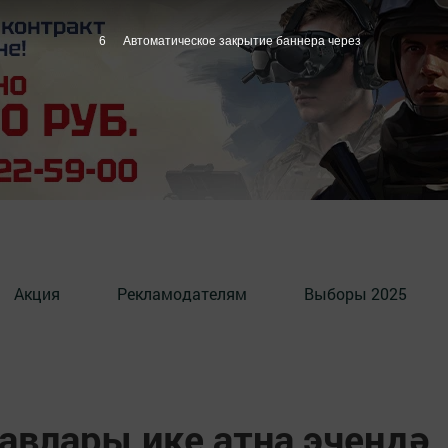
5
Автоматическое закрытие баннера через
Акция
Рекламодателям
Выборы 2025
авлары ике атна эчендә