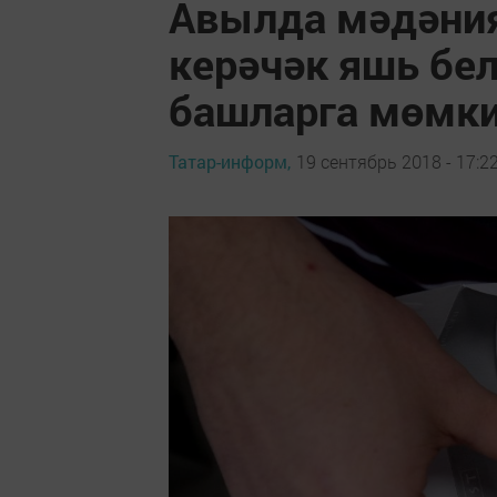
Авылда мәдәни
керәчәк яшь бел
башларга мөмк
Татар-информ,
19 сентябрь 2018 - 17:2