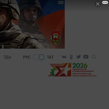
16+
РУС
ТАТ