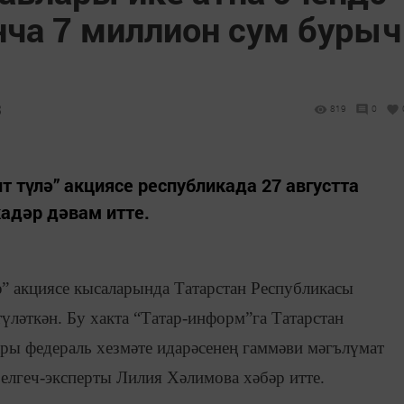
нча 7 миллион сум бурыч
3
819
0
 түлә” акциясе республикада 27 августта
адәр дәвам итте.
ә” акциясе кысаларында Татарстан Республикасы
үләткән. Бу хакта “Татар-информ”га Татарстан
ры федераль хезмәте идарәсенең гаммәви мәгълүмат
белгеч-эксперты Лилия Хәлимова хәбәр итте.