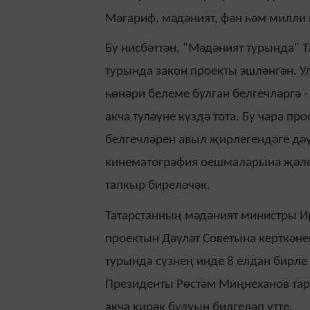
Мәгариф, мәдәният, фән һәм милли
Бу нисбәттән, "Мәдәният турында" 
турында закон проекты эшләнгән. 
һөнәри белеме булган белгечләргә 
акча түләүне күздә тота. Бу чара
белгечләрен авыл җирлегендәге дәү
кинематография оешмаларына җәлеп 
тапкыр биреләчәк.
Татарстанның мәдәният министры 
проектын Дәүләт Советына керткәнен
турында сүзнең инде 8 елдан бирле 
Президенты Рөстәм Миңнеханов тара
акча кирәк булуын билгеләп үтте.