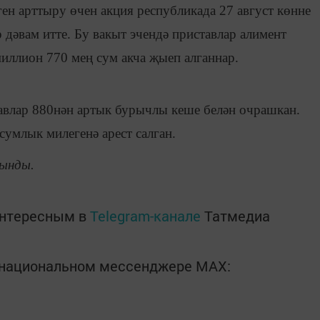
н арттыру өчен акция республикада 27 август көнне
 дәвам итте. Бу вакыт эчендә приставлар алимент
иллион 770 мең сум акча җыеп алганнар.
авлар 880нән артык бурычлы кеше белән очрашкан.
умлык милегенә арест салган.
ынды.
интересным в
Telegram-канале
Татмедиа
в национальном мессенджере MАХ: