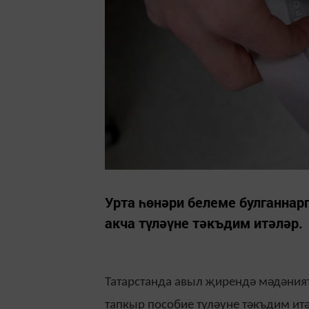
Урта һөнәри белеме булганнар
акча түләүне тәкъдим итәләр.
Татарстанда авыл җирендә мәдәният
тапкыр пособие түләүне тәкъдим итә