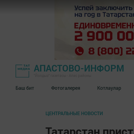
АПАСТОВО-ИНФОРМ
"Йолдыз" газетасы - Апас районы
Баш бит
Фотогалерея
Котлаулар
ЦЕНТРАЛЬНЫЕ НОВОСТИ
Татарстан прист