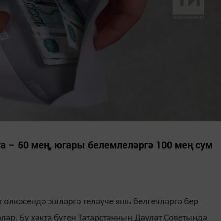
га – 50 мең, югары белемлеләргә 100 мең сум
 өлкәсендә эшләргә теләүче яшь белгечләргә бер
ләр. Бу хакта бүген Татарстанның Дәүләт Советында