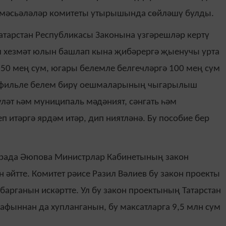
 мәсьәләләр комитеты утырышында сөйләшү булды.
Татарстан Республикасы Законына үзгәрешләр кертү
Ул хезмәт юлын башлап кына җибәрергә җыенучы урта
- 50 мең сум, югары белемле белгечләргә 100 мең сум
 профильле белем бирү оешмаларының чыгарылыш
ләт һәм муниципаль мәдәният, сәнгать һәм
итәргә ярдәм итәр, дип ниятләнә. Бу пособие бер
Ирада Әюпова Министрлар Кабинетының закон
 әйтте. Комитет рәисе Разил Вәлиев бу закон проекты
барганын искәртте. Ул бу закон проектының Татарстан
фыннан да хупланганын, бу максатларга 9,5 млн сум