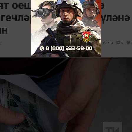
ят оешмасына эшкә
гечләргә пособие түләнә
ин
2
524
0