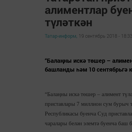
алиментлар буе
түләткән
Татар-информ,
19 сентябрь 2018 - 18:3
“Балаңны искә төшер – алимент
башланды һәм 10 сентябрьгә к
“Балаңны искә төшер – алимент түл
приставлары 7 миллион сум бурыч т
Республикасы буенча Суд приставла
чаралары белән элемтә буенча баш 