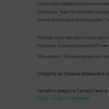
Бурычлары кайтаруның нәтиҗәлелеге
башланды. Чара 10 сентябрьгә кадәр
буенча бурычлары булганнардан 7 м
Моннан тыш, ике атна эчендә прист
Бурычын түләмәүчеләрнең 620 мең с
Мәгълүмат «Татар-информ»нан ал
Следите за самым важным и 
Читайте новости Татарстана 
https://max.ru/tatmedia