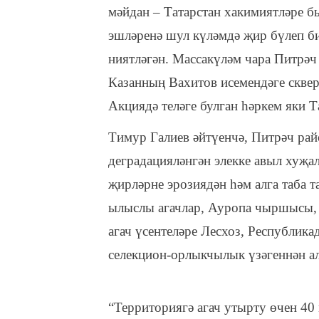
мәйдан – Татарстан хакимиятләре б
эшләренә шул күләмдә җир бүлеп би
ниятләгән. Массакүләм чара Питрә
Казанның Вахитов исемендәге сквер
Акциядә теләге булган һәркем яки Т
Тимур Галиев әйтүенчә, Питрәч ра
деградацияләнгән элекке авыл хуҗа
җирләрне эрозиядән һәм алга таба т
ылыслы агачлар, Ауропа чыршысы, 
агач үсентеләре Лесхоз, Республик
селекцион-орлыкчылык үзәгеннән а
“Территориягә агач утырту өчен 40