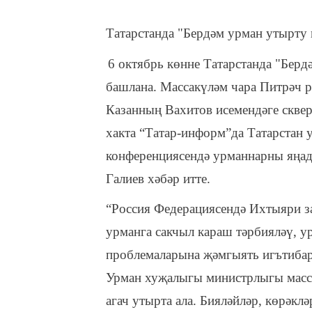
Татарстанда "Бердәм урман утырту 
6 октябрь көнне Татарстанда "Берд
башлана. Массакүләм чара Питрәч 
Казанның Вахитов исемендәге сквер
хакта “Татар-информ”да Татарстан
конференциясендә урманнарны яңад
Галиев хәбәр итте.
“Россия Федерациясендә Ихтыяри за
урманга сакчыл караш тәрбияләү, у
проблемаларына җәмгыять игътибар
Урман хуҗалыгы министрлыгы массак
агач утырта ала. Бияләйләр, көрәклә