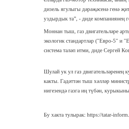
дизель ягулыгы дәрәҗәсенә генә җи
уздырдык та”, - диде компаниянең 
Моннан тыш, газ двигательләре арт
экологик стандартлар ("Евро-5" и "
система таләп итми, диде Сергей Ко
Шулай ук ул газ двигательләренең 
какты. Гадәттән тыш хәлләр минист
нигезендә газга иң түбән, курыкын
Бу хакта тулырак: https://tatar-infor