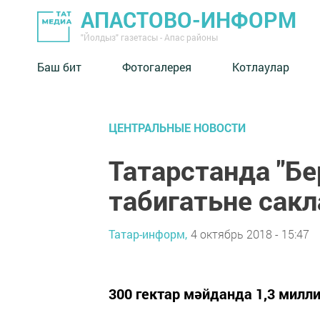
АПАСТОВО-ИНФОРМ
"Йолдыз" газетасы - Апас районы
Баш бит
Фотогалерея
Котлаулар
ЦЕНТРАЛЬНЫЕ НОВОСТИ
Татарстанда "Бе
табигатьне сакл
Татар-информ,
4 октябрь 2018 - 15:47
300 гектар мәйданда 1,3 милл