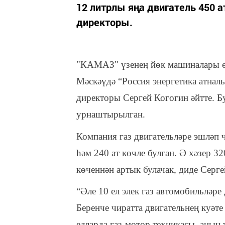
12 литрлы яңа двигатель 450 а
директоры.
"КАМАЗ" үзенең йөк машиналары өче
Мәскәүдә “Россия энергетика атна
директоры Сергей Когогин әйтте. 
урнаштырылган.
Компания газ двигательләре эшләп 
һәм 240 ат көчле булган. Ә хәзер 32
көченнән артык булачак, диде Серге
“Әле 10 ел элек газ автомобильләр
Беренче чиратта двигательнең куәте
елларда газ-мотор техникасы, аның