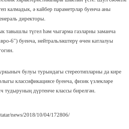
теп калмадык, ә кайбер параметрлар буенча аны
генераль директоры.
ык тавышлы түгел һәм чыгарма газларны заманча
Евро-6") буенча, нейтральләштерү өчен катлалуы
гогин.
куркыныч булуы турындагы стереотипларны да кире
рлыгы классификациясе буенча, физик үзлекләре
ыч тудыруның дүртенче классы бирелгән.
m.tatar/news/2018/10/04/172806/