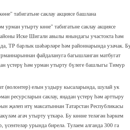
көне" табигатьне саклау акциясе башлана
әм урман утырту көне" табигатьне саклау акциясе
районы Иске Шигали авылы янындагы участокта һәм
да, ТР барлык шәһәрләре һәм районнарында узачак. Б
 урманнарыннан файдалануга багышланган матбугат
ан үстерү һәм урман утырту бүлеге башлыгы Тимур
т (волонтер) елын уздыру кысаларында, шулай ук
рман ресурсларын саклау, яңадан үстерү һәм арттыру
ын җәлеп итү максатыннан Татарстан Республикасы
үләм агач утырту үткәрә. Бу көнне теләгән һәркем
р, үсентеләр урында бирелә. Тулаем алганда 300 га