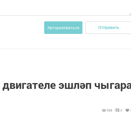
Отправить
Авторизоваться
 двигателе эшләп чыгар
509
0