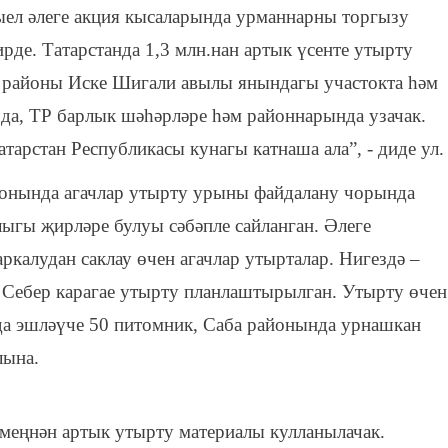
ыел әлеге акция кысаларында урманнарны торгызу
рде. Татарстанда 1,3 млн.нан артык үсенте утырту
ч районы Иске Шигали авылы янындагы участокта һәм
да, ТР барлык шәһәрләре һәм районнарында узачак.
атарстан Республикасы кунагы катнаша ала”, - диде ул.
йонында агачлар утырту урыны файдалану чорында
лыгы җирләре булуы сәбәпле сайланган. Әлеге
аркалудан саклау өчен агачлар утырталар. Нигездә –
Себер карагае утырту планлаштырылган. Утырту өчен
ада эшләүче 50 питомник, Саба районында урнашкан
лына.
 меңнән артык утырту материалы кулланылачак.