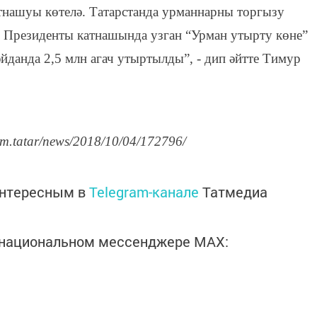
тнашуы көтелә. Татарстанда урманнарны торгызу
Р Президенты катнашында узган “Урман утырту көне”
йданда 2,5 млн агач утыртылды”, - дип әйтте Тимур
rm.tatar/news/2018/10/04/172796/
интересным в
Telegram-канале
Татмедиа
в национальном мессенджере MАХ: