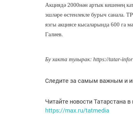
Акциядә 2000нән артык кешенең ка
эшләре өстенлекле бурыч санала. Т
язгы акциясе кысаларында 600 га мә
Галиев.
Бу хакта тулырак: https://tatar-info
Следите за самым важным и 
Читайте новости Татарстана 
https://max.ru/tatmedia