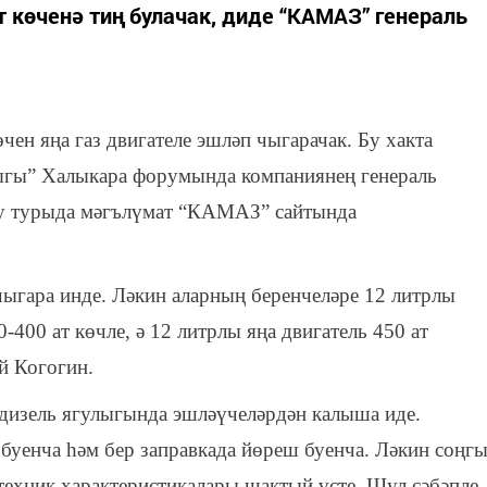
т көченә тиң булачак, диде “КАМАЗ” генераль
н яңа газ двигателе эшләп чыгарачак. Бу хакта
лыгы” Халыкара форумында компаниянең генераль
Бу турыда мәгълүмат “КАМАЗ” сайтында
чыгара инде. Ләкин аларның беренчеләре 12 литрлы
0-400 ат көчле, ә 12 литрлы яңа двигатель 450 ат
й Когогин.
е дизель ягулыгында эшләүчеләрдән калыша иде.
 буенча һәм бер заправкада йөреш буенча. Ләкин соңг
 техник характеристикалары шактый үсте. Шул сәбәпле