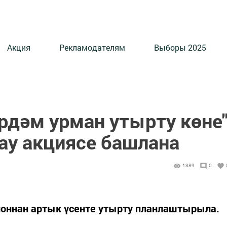
Акция
Рекламодателям
Выборы 2025
рдәм урман утырту көне
ау акциясе башлана
1389
0
ионнан артык үсенте утырту планлаштырыла.