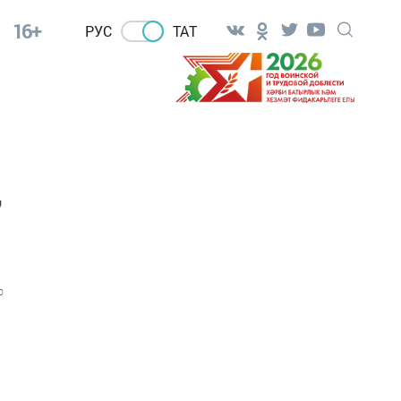
16+
РУС
ТАТ
"
0