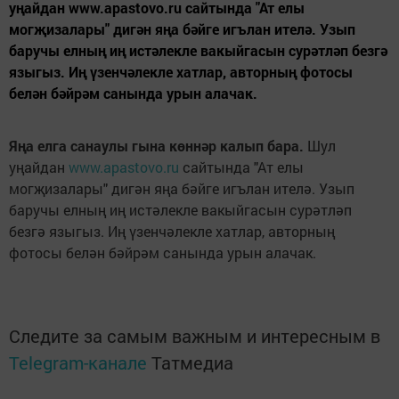
уңайдан www.apastovo.ru сайтында "Ат елы
могҗизалары" дигән яңа бәйге игълан ителә. Узып
баручы елның иң истәлекле вакыйгасын сурәтләп безгә
языгыз. Иң үзенчәлекле хатлар, авторның фотосы
белән бәйрәм санында урын алачак.
Яңа елга санаулы гына көннәр калып бара.
Шул
уңайдан
www.apastovo.ru
сайтында "Ат елы
могҗизалары" дигән яңа бәйге игълан ителә. Узып
баручы елның иң истәлекле вакыйгасын сурәтләп
безгә языгыз. Иң үзенчәлекле хатлар, авторның
фотосы белән бәйрәм санында урын алачак.
Следите за самым важным и интересным в
Telegram-канале
Татмедиа