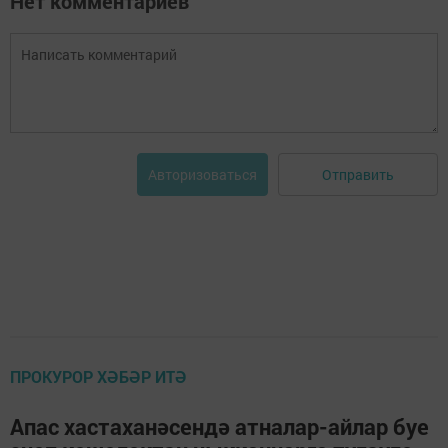
Нет комментариев
Отправить
Авторизоваться
ПРОКУРОР ХӘБӘР ИТӘ
Апас хастаханәсендә атналар-айлар буе