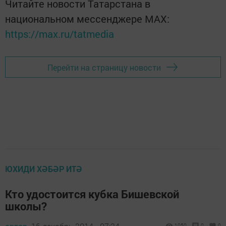
Читайте новости Татарстана в
национальном мессенджере MАХ:
https://max.ru/tatmedia
Перейти на страницу новости
ЮХИДИ ХӘБӘР ИТӘ
Кто удостоится кубка Бишевской
школы?
1050
0
0