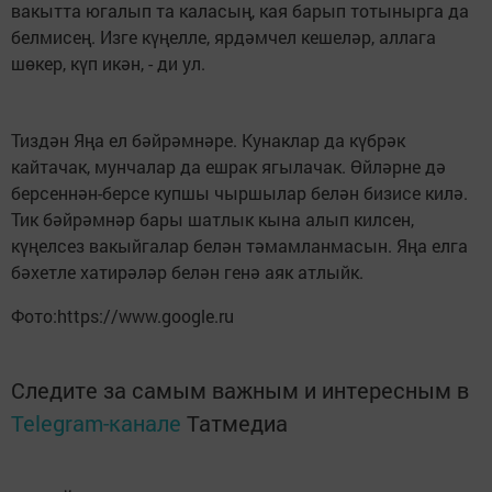
вакытта югалып та каласың, кая барып тотынырга да
белмисең. Изге күңелле, ярдәмчел кешеләр, аллага
шөкер, күп икән, - ди ул.
Тиздән Яңа ел бәйрәмнәре. Кунаклар да күбрәк
кайтачак, мунчалар да ешрак ягылачак. Өйләрне дә
берсеннән-берсе купшы чыршылар белән бизисе килә.
Тик бәйрәмнәр бары шатлык кына алып килсен,
күңелсез вакыйгалар белән тәмамланмасын. Яңа елга
бәхетле хатирәләр белән генә аяк атлыйк.
Фото:https://www.google.ru
Следите за самым важным и интересным в
Telegram-канале
Татмедиа