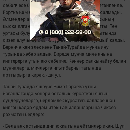
сәбәпчесе булды. Ярый ла, ут вакытында йөгәнләнде,
йортка һәм башка каралты-кураларга зыян салмады.
Әлмәндәр авылында иске электр чыбыкларының
кыска ялганышы аркасында мунчага ут капты. Төн
уртасы булуга карамастан, аны күрүче, вакытында
сизеп алучы булганга зур бәла-казалар булмый калды.
Берничә көн элек кенә Танай-Турайда мунча яну
турында хәбәр алдык. Биредә мунча миче янына
киптерергә утын өю сәбәпче. Көннәр салкынайту белән
мунчаларга, мичләргә игътибарны тагын да
арттырырга кирәк, - ди ул.
Танай-Турайда яшәүче Римә Гәрәева утны
йөгәнләгәндә һөнәри осталык күрсәткән янгын
сүндерүчеләргә, бердәмлек күрсәтеп, хәлләреннән
килгән кадәр ярдәм итәкн авылдашларына чиксез
рәхмәтен белдерә:
- Бәла аяк астында дип юкка гына әйтмиләр икән. Шул