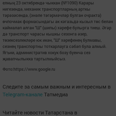
елның 23 октябрендә чыккан (№1090) Карары
нигезендә, механик транспортларның арткы
тәрәзәсендә, (энәле тәгәрмәчләр булган очракта)
өчпочмак формасындагы ак кәгазьдә кызыл төс белән
каймалап алган "Ш" (шипы) хәрефе булырга тиеш. Әгәр
дә транспорт чарасы кышкы сезонга әзер,
төзексезлекләре юк икән, "Ш" хәрефенең булмавы,
сезнең транспортны тоткарлауга сәбәп була алмый.
Ягъни, административ хокук бозу буенча сез
җавапчылыкка тартылмыйсыз.
Фото:https://www.google.ru
Следите за самым важным и интересным в
Telegram-канале
Татмедиа
Читайте новости Татарстана в