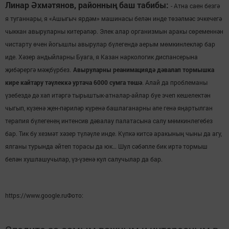
Линар Әхмәтянов, районның баш табибы:
- Атна саен безгә
я туганнары, я «Ашыгыч ярдәм» машинасы белән инде төзәлмәс эчкечегә
чыккан авыруларны китерәләр. Элек алар организмын аракы сөременнән
чистарту өчен йогышлы авырулар бүлегендә аерым мөмкинлекләр бар
иде. Хәзер андыйларны Буага, я Казан наркологик диспансерына
җибәрергә мәҗбүрбез.
Авыруларны реанимациядә дәвалап тормышка
кире кайтару тәүлеккә уртача 6000 сумга төшә
. Алай да проблеманы
үзебездә дә хәл итәргә тырыштык-атналар-айлар буе эчеп кешелектән
чыгып, күзенә җен-пәриләр күренә башлаганарны әле генә яңартылган
терапия бүлегенең интенсив дәвалау палатасына салу мөмкинлегебез
бар. Тик бу хезмәт хәзер түләүле инде. Күпкә китсә аракының чыны да агу,
ялганы турында әйтеп торасы да юк… Шул сәбәпле бик иртә тормыш
белән хушлашучылар, үз-үзенә кул салучылар да бар.
https://www.google.ru
Фото: