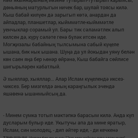
дөньяның матурлыгын ничек бар, шулай тоясы килә.
Кыш бабай килүен дә зарыгып көтә, анардан да
айпадлар, планшетлар, кыйммәтле-кыйммәтле
уенчыклар сорамый ул. Бары тик сәламәтлек алып
килсен дә, күрү сәләте генә бүләк итсен иде.
Могҗизалы бабайның тылсымына сабый күңеле
ышана, бик нык ышана. Шуңа да ул йокыдан уяну белән
көн саен яңа бер һөнәр өйрәнә, Кыш бабайга сөйлисе
шигырьләрен кабатлый.
Ә хыяллар, хыяллар... Алар Ислам күңелендә иксез-
чиксез. Бер мизгелдә аның караңгылык эчендә
яшәвенә ышанмыйсың да.
- Минем сумка тотып мәктәпкә барасым килә. Анда күп
дусларым булыр иде. Укытучы апа да мине яратыр,
Ислам, син молодец, - дип әйтер иде, - ди кечкенә
танышым.
Ислам бик еш кына: "Әни, мин кайчан күрә алам инде", -