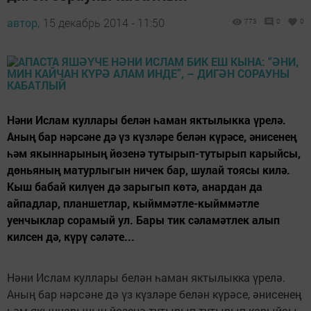
автор,
15 декабрь 2014 - 11:50
773
0
0
Нәни Ислам куллары белән һаман яктылыкка үрелә.
Аның бар нәрсәне дә үз күзләре белән күрәсе, әнисенең
һәм якыннарының йөзенә тутырып-тутырып карыйсы,
дөньяның матурлыгын ничек бар, шулай тоясы килә.
Кыш бабай килүен дә зарыгып көтә, анардан да
айпадлар, планшетлар, кыйммәтле-кыйммәтле
уенчыклар сорамый ул. Бары тик сәламәтлек алып
килсен дә, күрү сәләте...
Нәни Ислам куллары белән һаман яктылыкка үрелә.
Аның бар нәрсәне дә үз күзләре белән күрәсе, әнисенең
һәм якыннарының йөзенә тутырып-тутырып карыйсы,