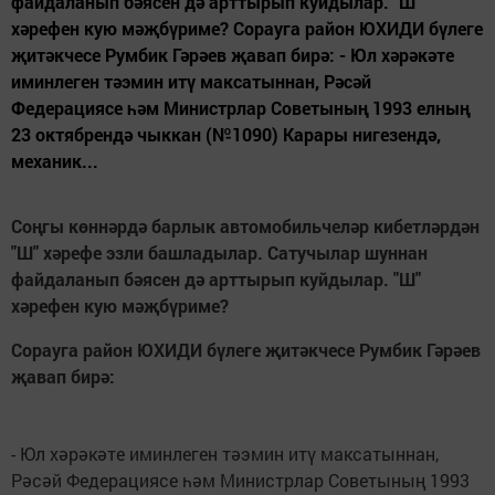
файдаланып бәясен дә арттырып куйдылар. "Ш"
хәрефен кую мәҗбүриме? Сорауга район ЮХИДИ бүлеге
җитәкчесе Румбик Гәрәев җавап бирә: - Юл хәрәкәте
иминлеген тәэмин итү максатыннан, Рәсәй
Федерациясе һәм Министрлар Советының 1993 елның
23 октябрендә чыккан (№1090) Карары нигезендә,
механик...
Соңгы көннәрдә барлык автомобильчеләр кибетләрдән
"Ш" хәрефе эзли башладылар. Сатучылар шуннан
файдаланып бәясен дә арттырып куйдылар. "Ш"
хәрефен кую мәҗбүриме?
Сорауга район ЮХИДИ бүлеге җитәкчесе Румбик Гәрәев
җавап бирә:
- Юл хәрәкәте иминлеген тәэмин итү максатыннан,
Рәсәй Федерациясе һәм Министрлар Советының 1993