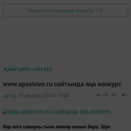
Перейти на страницу новости
ҖӘМГЫЯТЬ ҺӘМ БЕЗ
www.apastovo.ru сайтында яңа конкурс
автор,
15 декабрь 2014 - 10:44
1206
0
0
Яңа елга санаулы гына көннәр калып бара. Шул