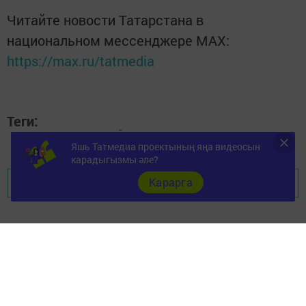
Читайте новости Татарстана в
национальном мессенджере MАХ:
https://max.ru/tatmedia
Теги:
КОНКУРС, КЛАССНЫЙ
Яшь Татмедиа проектының яңа видеосын
карадыгызмы әле?
Карарга
Перейти на страницу новости