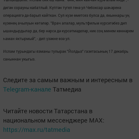
дигән сорауны кабатлый. Күптән түгел генә ул Чебоксар шәһәренә
операциягә дә барып кайткан. Сул күзе өметсез булса да, якыннары уң
күзенең ачылуын көтәләр. "Врач апалар, мультфильм күрсәтәбез дип
ышандырдылар да, бер нәрсә дә күрсәтмәделәр, ник соң минем көннәрем
һаман яктырмый", - дип үзәкне өзә ул.
Ислам турындагы язманы тулырак "Йолдыз" газетасының 17 декабрь
саныннан укыгыз.
Следите за самым важным и интересным в
Telegram-канале
Татмедиа
Читайте новости Татарстана в
национальном мессенджере MАХ:
https://max.ru/tatmedia