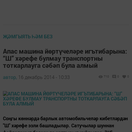
ҖӘМГЫЯТЬ ҺӘМ БЕЗ
Апас машина йөртүчеләре игътибарына:
“Ш” хәрефе булмау транспортны
тоткарлауга сәбәп була алмый
автор,
16 декабрь 2014 - 10:33
710
0
0
Соңгы көннәрдә барлык автомобильчеләр кибетләрдән
"Ш" хәрефе эзли башладылар. Сатучылар шуннан