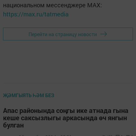
национальном мессенджере MАХ:
https://max.ru/tatmedia
Перейти на страницу новости
ҖӘМГЫЯТЬ ҺӘМ БЕЗ
Апас районында соңгы ике атнада гына
кеше саксызлыгы аркасында өч янгын
булган