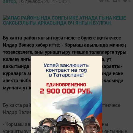
автор,
16 декабрь 2014 - 08:21
482
0
0
Бу хакта район янгын күзәтчелеге бүлеге җитәкчесе
Илдар Вәлиев хәбәр итте: - Кормаш авылында мичнең
төзексезлеге, аны урнаштыру тиешле таләпләргә туры
килмәү янгынның сәбәпчесе булды. Ярый ла, ут
вакытында йөгәнләнде, йортка һәм башка каралты-
кураларга зыян салмады. Әлмәндәр авылында иске
электр чыбыкларының кыска ялганышы аркасында
мунчага ут капты. Төн уртасы булуга...
Бу хакта район янгын күзәтчелеге бүлеге җитәкчесе
Илдар Вәлиев хәбәр итте:
- Кормаш авылында мичнең төзексезлеге, аны
урнаштыру тиешле таләпләргә туры килмәү янгынның