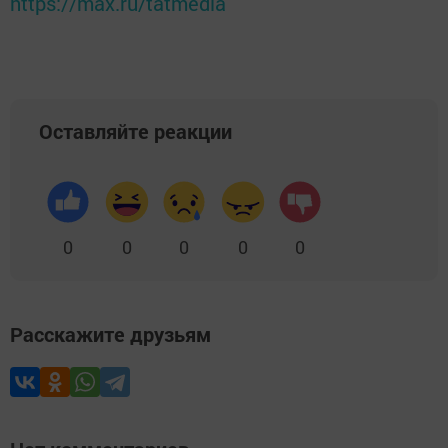
https://max.ru/tatmedia
Оставляйте реакции
0
0
0
0
0
Расскажите друзьям