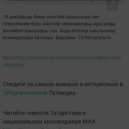
19 декабрьдә Биеш мәктәбе базасында төп
гомумбелем бирү мәктәбе командалары арасында
волейбол ярышлары уза. Анда егетләр һәм кызлар
командалары катнаша. Башлана - 10.00 сәгатьтә.
Фото:http://komanda.asia/event/turnir-po-volejbolu-sredi-
muzhchin/
Следите за самым важным и интересным в
Telegram-канале
Татмедиа
Читайте новости Татарстана в
национальном мессенджере MАХ: