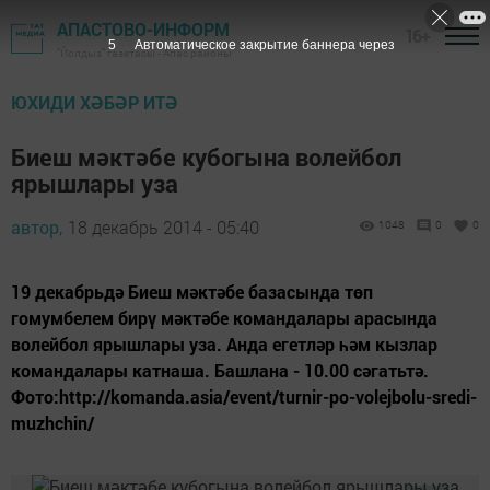
АПАСТОВО-ИНФОРМ
16+
4
Автоматическое закрытие баннера через
"Йолдыз" газетасы - Апас районы
ЮХИДИ ХӘБӘР ИТӘ
Биеш мәктәбе кубогына волейбол
ярышлары уза
автор,
18 декабрь 2014 - 05:40
1048
0
0
19 декабрьдә Биеш мәктәбе базасында төп
гомумбелем бирү мәктәбе командалары арасында
волейбол ярышлары уза. Анда егетләр һәм кызлар
командалары катнаша. Башлана - 10.00 сәгатьтә.
Фото:http://komanda.asia/event/turnir-po-volejbolu-sredi-
muzhchin/