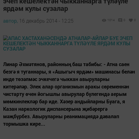
эчеп кешелектән чыкканнарга түләүле
ярдәм кулы сузалар
автор,
16 декабрь 2014 - 12:25
1014
0
0
Линар Әхмәтянов, районның баш табибы: - Атна саен
безгә я туганнары, я «Ашыгыч ярдәм» машинасы белән
инде төзәлмәс эчкечегә чыккан авыруларны
китерәләр. Элек алар организмын аракы сөременнән
чистарту өчен йогышлы авырулар бүлегендә аерым
мөмкинлекләр бар иде. Хәзер андыйларны Буага, я
Казан наркологик диспансерына җибәрергә
мәҗбүрбез. Авыруларны реанимациядә дәвалап
тормышка кире...